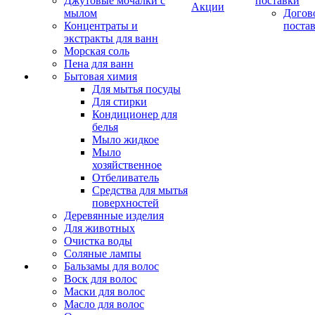
Джутовые мочалки с
поставки
Акции
мылом
Догов
Концентраты и
поста
экстракты для ванн
Морская соль
Пена для ванн
Бытовая химия
Для мытья посуды
Для стирки
Кондиционер для
белья
Мыло жидкое
Мыло
хозяйственное
Отбеливатель
Средства для мытья
поверхностей
Деревянные изделия
Для животных
Очистка воды
Соляные лампы
Бальзамы для волос
Воск для волос
Маски для волос
Масло для волос