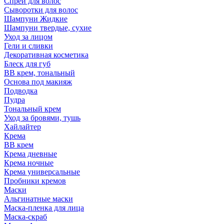
Спрей для волос
Сыворотки для волос
Шампуни Жидкие
Шампуни твердые, сухие
Уход за лицом
Гели и сливки
Декоративная косметика
Блеск для губ
ВВ крем, тональный
Основа под макияж
Подводка
Пудра
Тональный крем
Уход за бровями, тушь
Хайлайтер
Крема
ВВ крем
Крема дневные
Крема ночные
Крема универсальные
Пробники кремов
Маски
Альгинатные маски
Маска-пленка для лица
Маска-скраб