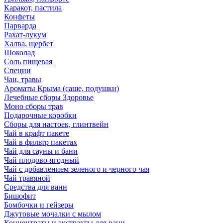
Каракот, пастила
Конфеты
Парварда
Рахат-лукум
Халва, щербет
Шоколад
Соль пищевая
Специи
Чаи, травы
Ароматы Крыма (саше, подушки)
Лечебные сборы Здоровье
Моно сборы трав
Подарочные коробки
Сборы для настоек, глинтвейн
Чай в крафт пакете
Чай в фильтр пакетах
Чай для сауны и бани
Чай плодово-ягодный
Чай с добавлением зеленого и черного чая
Чай травяной
Средства для ванн
Бишофит
Бомбочки и гейзеры
Джутовые мочалки с мылом
Концентраты и экстракты для ванн