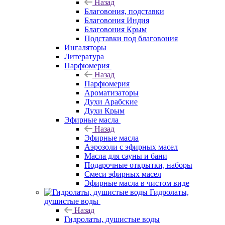
Назад
Благовония, подставки
Благовония Индия
Благовония Крым
Подставки под благовония
Ингаляторы
Литература
Парфюмерия
Назад
Парфюмерия
Ароматизаторы
Духи Арабские
Духи Крым
Эфирные масла
Назад
Эфирные масла
Аэрозоли с эфирных масел
Масла для сауны и бани
Подарочные открытки, наборы
Смеси эфирных масел
Эфирные масла в чистом виде
Гидролаты,
душистые воды
Назад
Гидролаты, душистые воды