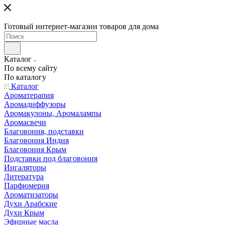
Готовый интернет-магазин товаров для дома
Каталог
По всему сайту
По каталогу
Каталог
Ароматерапия
Аромадиффузоры
Аромакулоны, Аромалампы
Аромасвечи
Благовония, подставки
Благовония Индия
Благовония Крым
Подставки под благовония
Ингаляторы
Литература
Парфюмерия
Ароматизаторы
Духи Арабские
Духи Крым
Эфирные масла