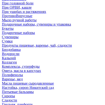
При головной боли
При ОРВИ, кашле
При ушибах и растяжениях
ПротивоВирусные
Мыло ручной работы
Подарочные наборы, сувениры и упаковка
Букеты
Подарочные наборы
Сувениры
Сумки
Продукты пищевые, варенье, чай, сладости
Биодобавка
Водоросли
Кальций
Коллаген
Комплексы, суперфуды
Омега, масла в капсулах
Полифенолы
Варенье, мед
Масла пищевые сыродавленные
Настойка, сироп Никитский сад
Питьевые бальзамы
Сиропы
Сладости
Грильяж, панфорте