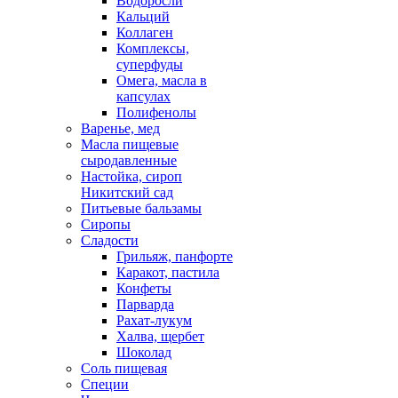
Водоросли
Кальций
Коллаген
Комплексы,
суперфуды
Омега, масла в
капсулах
Полифенолы
Варенье, мед
Масла пищевые
сыродавленные
Настойка, сироп
Никитский сад
Питьевые бальзамы
Сиропы
Сладости
Грильяж, панфорте
Каракот, пастила
Конфеты
Парварда
Рахат-лукум
Халва, щербет
Шоколад
Соль пищевая
Специи