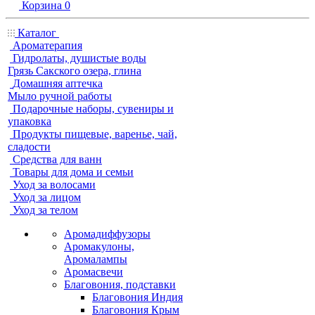
Корзина
0
Каталог
Ароматерапия
Гидролаты, душистые воды
Грязь Сакского озера, глина
Домашняя аптечка
Мыло ручной работы
Подарочные наборы, сувениры и
упаковка
Продукты пищевые, варенье, чай,
сладости
Средства для ванн
Товары для дома и семьи
Уход за волосами
Уход за лицом
Уход за телом
Аромадиффузоры
Аромакулоны,
Аромалампы
Аромасвечи
Благовония, подставки
Благовония Индия
Благовония Крым