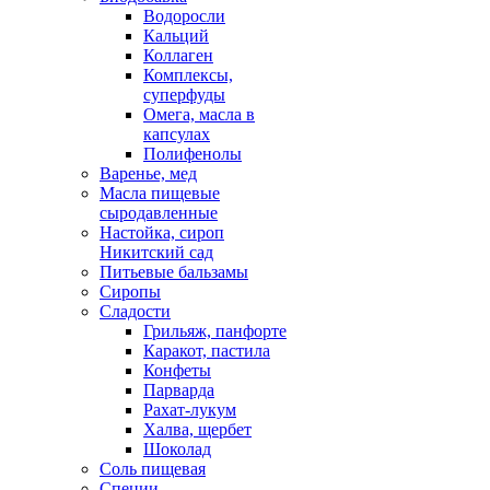
Водоросли
Кальций
Коллаген
Комплексы,
суперфуды
Омега, масла в
капсулах
Полифенолы
Варенье, мед
Масла пищевые
сыродавленные
Настойка, сироп
Никитский сад
Питьевые бальзамы
Сиропы
Сладости
Грильяж, панфорте
Каракот, пастила
Конфеты
Парварда
Рахат-лукум
Халва, щербет
Шоколад
Соль пищевая
Специи