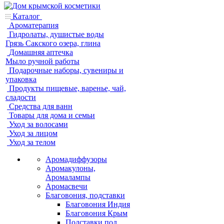
Каталог
Ароматерапия
Гидролаты, душистые воды
Грязь Сакского озера, глина
Домашняя аптечка
Мыло ручной работы
Подарочные наборы, сувениры и
упаковка
Продукты пищевые, варенье, чай,
сладости
Средства для ванн
Товары для дома и семьи
Уход за волосами
Уход за лицом
Уход за телом
Аромадиффузоры
Аромакулоны,
Аромалампы
Аромасвечи
Благовония, подставки
Благовония Индия
Благовония Крым
Подставки под