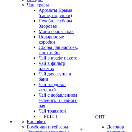
Чаи, травы
Ароматы Крыма
(саше, подушки)
Лечебные сборы
Здоровье
Моно сборы трав
Подарочные
коробки
Сборы для настоек,
глинтвейн
Чай в крафт пакете
Чай в фильтр
пакетах
Чай для сауны и
бани
Чай плодово-
ягодный
Чай с добавлением
зеленого и черного
чая
Чай травяной
+ ЕЩЕ 1
ОПТ
Бишофит
Бомбочки и гейзеры
Договор