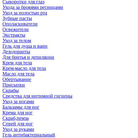
Сыворотки для глаз
Ухода за бровями ресницами
Уход за полостью рта
Зубные пасты
Ополаскиватели
Освежители
Экстракты
Уход за телом
Гель для душа и ванн
Дезодоранты
Для бритья и депиляции
Крем для тела
Крем-масло для тела
Масло для тела
Обертывание
Присыпки
Скрабы
Средства для интимной гигиены
Уход за ногами
Бальзамы для ног
Крема для ног
Скраб,пемза
Спрей для ног
Уход за руками
Гель антибактериальный