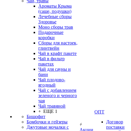
Чаи, травы
Ароматы Крыма
(саше, подушки)
Лечебные сборы
Здоровье
Моно сборы трав
Подарочные
коробки
Сборы для настоек,
глинтвейн
Чай в крафт пакете
Чай в фильтр
пакетах
Чай для сауны и
бани
Чай плодово-
ягодный
Чай с добавлением
зеленого и черного
чая
Чай травяной
+ ЕЩЕ 1
ОПТ
Бишофит
Бомбочки и гейзеры
Договор
Джутовые мочалки с
поставки
Акции