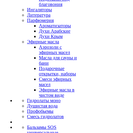
благовония
Ингаляторы
Литература
Парфюмерия
Ароматизаторы
Духи Арабские
Духи Крым
Эфирные масла
Аэрозоли с
эфирных масел
Масла для сауны и
бани
Подарочные
открытки, наборы
Смеси эфирных
масел
Эфирные масла в
чистом виде
Гидролаты моно
Душистая вода
Профобьемы
Смесь гидролатов
Бальзамы SOS
универсальные