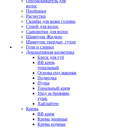
Ополаскиватель для
волос
Пробники
Расчестки
Скрабы для кожи головы
Спрей для волос
Сыворотки для волос
Шампуни Жидкие
Шампуни твердые, сухие
Гели и сливки
Декоративная косметика
Блеск для губ
ВВ крем,
тональный
Основа под макияж
Подводка
Пудра
Тональный крем
Уход за бровями,
тушь
Хайлайтер
Крема
ВВ крем
Крема дневные
Крема ночные