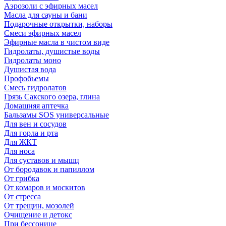
Аэрозоли с эфирных масел
Масла для сауны и бани
Подарочные открытки, наборы
Смеси эфирных масел
Эфирные масла в чистом виде
Гидролаты, душистые воды
Гидролаты моно
Душистая вода
Профобьемы
Смесь гидролатов
Грязь Сакского озера, глина
Домашняя аптечка
Бальзамы SOS универсальные
Для вен и сосудов
Для горла и рта
Для ЖКТ
Для носа
Для суставов и мышц
От бородавок и папиллом
От грибка
От комаров и москитов
От стресса
От трещин, мозолей
Очищение и детокс
При бессонице