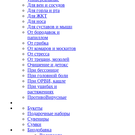
Для вен и сосудов
Для горла и рта
Для ЖКТ
Для носа
Для суставов и мышц
От бородавок и
папиллом
От грибка
От комаров и москитов
От стресса
От трещин, мозолей
Очищение и детокс
При бессонице
При головной боли
При ОРВИ, кашле
При ушибах и
растяжениях
ПротивоВирусные
Букеты
Подарочные наборы
Сувениры
Сумки
Биодобавка