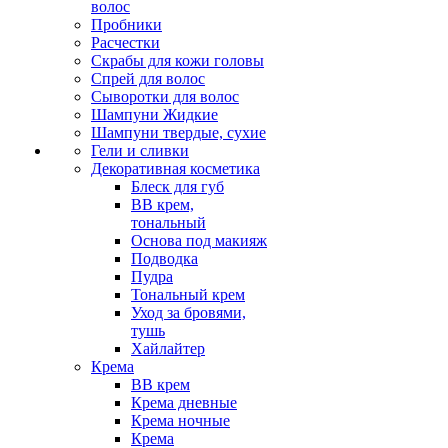
волос
Пробники
Расчестки
Скрабы для кожи головы
Спрей для волос
Сыворотки для волос
Шампуни Жидкие
Шампуни твердые, сухие
Гели и сливки
Декоративная косметика
Блеск для губ
ВВ крем,
тональный
Основа под макияж
Подводка
Пудра
Тональный крем
Уход за бровями,
тушь
Хайлайтер
Крема
ВВ крем
Крема дневные
Крема ночные
Крема