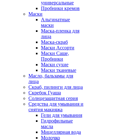
универсальные
Пробники кремов
Маски
Альгинатные
маски
Маска-пленка для
лица
Маска-скраб
Маски Ассорти
Маски Саше,
Пробники
Маски сухие
Маски тканевые
Масло, бальзамы для
лица
Скраб, пилинги для лица
Скребок Гуаша
Солнцезащитная серия
Средства для умывания и
снятия макияжа
Гели для умывания
Гидрофильные
масла
Мицеллярная вода
Молочко