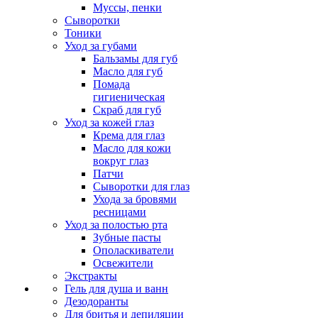
Муссы, пенки
Сыворотки
Тоники
Уход за губами
Бальзамы для губ
Масло для губ
Помада
гигиеническая
Скраб для губ
Уход за кожей глаз
Крема для глаз
Масло для кожи
вокруг глаз
Патчи
Сыворотки для глаз
Ухода за бровями
ресницами
Уход за полостью рта
Зубные пасты
Ополаскиватели
Освежители
Экстракты
Гель для душа и ванн
Дезодоранты
Для бритья и депиляции