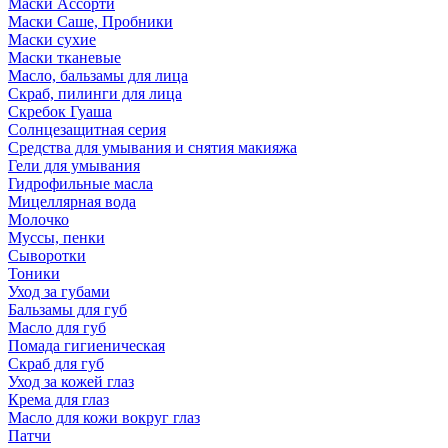
Маски Ассорти
Маски Саше, Пробники
Маски сухие
Маски тканевые
Масло, бальзамы для лица
Скраб, пилинги для лица
Скребок Гуаша
Солнцезащитная серия
Средства для умывания и снятия макияжа
Гели для умывания
Гидрофильные масла
Мицеллярная вода
Молочко
Муссы, пенки
Сыворотки
Тоники
Уход за губами
Бальзамы для губ
Масло для губ
Помада гигиеническая
Скраб для губ
Уход за кожей глаз
Крема для глаз
Масло для кожи вокруг глаз
Патчи