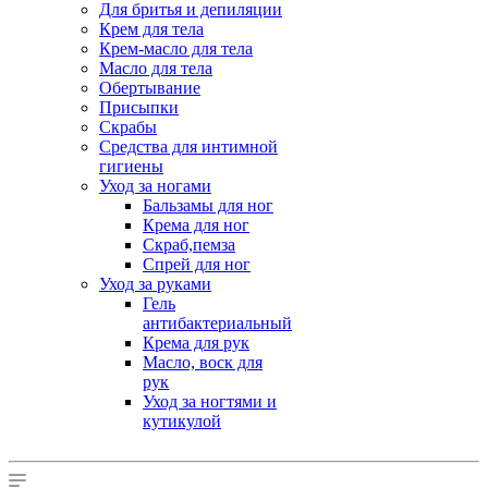
Для бритья и депиляции
Крем для тела
Крем-масло для тела
Масло для тела
Обертывание
Присыпки
Скрабы
Средства для интимной
гигиены
Уход за ногами
Бальзамы для ног
Крема для ног
Скраб,пемза
Спрей для ног
Уход за руками
Гель
антибактериальный
Крема для рук
Масло, воск для
рук
Уход за ногтями и
кутикулой