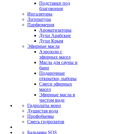
Подставки под
благовония
Ингаляторы
Литература
Парфюмерия
Ароматизаторы
Духи Арабские
Духи Крым
Эфирные масла
Аэрозоли с
эфирных масел
Масла для сауны и
бани
Подарочные
открытки, наборы
Смеси эфирных
масел
Эфирные масла в
чистом виде
Гидролаты моно
Душистая вода
Профобьемы
Смесь гидролатов
Бальзамы SOS