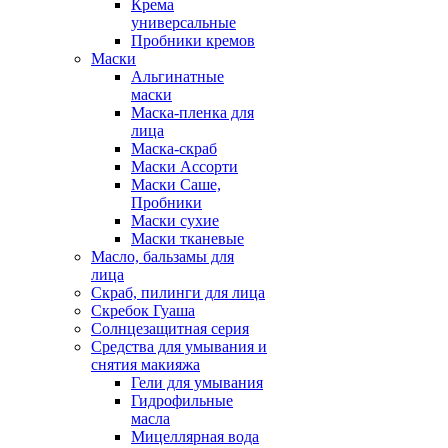
Крема
универсальные
Пробники кремов
Маски
Альгинатные
маски
Маска-пленка для
лица
Маска-скраб
Маски Ассорти
Маски Саше,
Пробники
Маски сухие
Маски тканевые
Масло, бальзамы для
лица
Скраб, пилинги для лица
Скребок Гуаша
Солнцезащитная серия
Средства для умывания и
снятия макияжа
Гели для умывания
Гидрофильные
масла
Мицеллярная вода