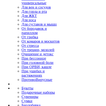
универсальные
Для вен и сосудов
Для горла и рта
Для ЖКТ
Для носа
Для суставов и мышц
От бородавок и
папиллом
От грибка
От комаров и москитов
От стресса
От трещин, мозолей
Очищение и детокс
При бессонице
При головной боли
При ОРВИ, кашле
При ушибах и
растяжениях
ПротивоВирусные
Букеты
Подарочные наборы
Сувениры
Сумки
Биодобавка