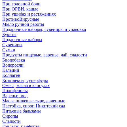
При головной боли
При ОРВИ, кашле
При ушибах и растяжениях
ПротивоВирусные
Мыло ручной работы
Подарочные наборы, сувениры и упаковка
Букеты
Подарочные наборы
Сувениры
Сумки
Продукты пищевые, варенье, чай, сладости
Биодобавка
Водоросли
Кальций
Коллаген
Комплексы, суперфуды
Омега, масла в капсулах
Полифенолы
Варенье, мед
Масла пищевые сыродавленные
Настойка, сироп Никитский сад
Питьевые бальзамы
Сиропы
Сладости
Грильяж, панфорте