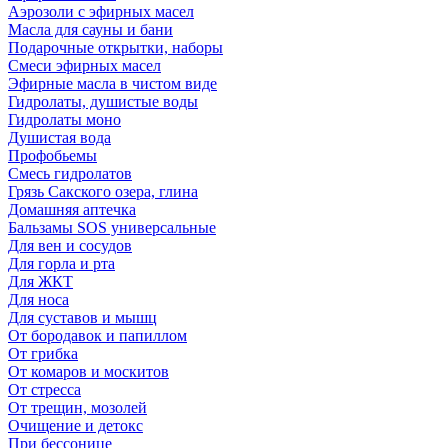
Аэрозоли с эфирных масел
Масла для сауны и бани
Подарочные открытки, наборы
Смеси эфирных масел
Эфирные масла в чистом виде
Гидролаты, душистые воды
Гидролаты моно
Душистая вода
Профобьемы
Смесь гидролатов
Грязь Сакского озера, глина
Домашняя аптечка
Бальзамы SOS универсальные
Для вен и сосудов
Для горла и рта
Для ЖКТ
Для носа
Для суставов и мышц
От бородавок и папиллом
От грибка
От комаров и москитов
От стресса
От трещин, мозолей
Очищение и детокс
При бессонице