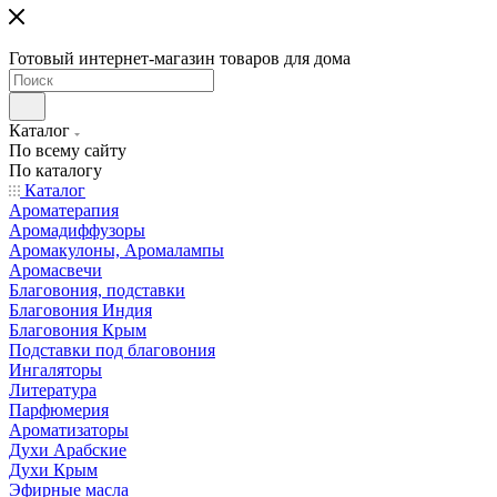
Готовый интернет-магазин товаров для дома
Каталог
По всему сайту
По каталогу
Каталог
Ароматерапия
Аромадиффузоры
Аромакулоны, Аромалампы
Аромасвечи
Благовония, подставки
Благовония Индия
Благовония Крым
Подставки под благовония
Ингаляторы
Литература
Парфюмерия
Ароматизаторы
Духи Арабские
Духи Крым
Эфирные масла