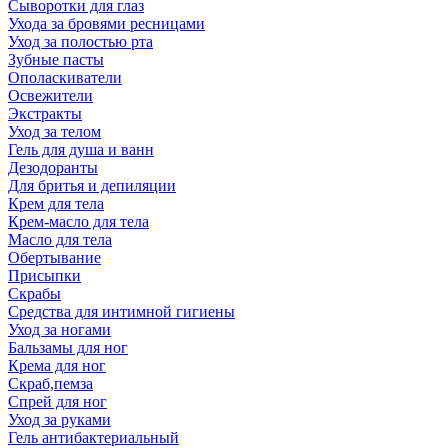
Сыворотки для глаз
Ухода за бровями ресницами
Уход за полостью рта
Зубные пасты
Ополаскиватели
Освежители
Экстракты
Уход за телом
Гель для душа и ванн
Дезодоранты
Для бритья и депиляции
Крем для тела
Крем-масло для тела
Масло для тела
Обертывание
Присыпки
Скрабы
Средства для интимной гигиены
Уход за ногами
Бальзамы для ног
Крема для ног
Скраб,пемза
Спрей для ног
Уход за руками
Гель антибактериальный