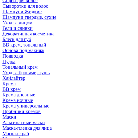
Спрей для волос
Сыворотки для волос
Шампуни Жидкие
Шампуни твердые, сухие
Уход за лицом
Гели и сливки
Декоративная косметика
Блеск для губ
ВВ крем, тональный
Основа под макияж
Подводка
Пудра
Тональный крем
Уход за бровями, тушь
Хайлайтер
Крема
ВВ крем
Крема дневные
Крема ночные
Крема универсальные
Пробники кремов
Маски
Альгинатные маски
Маска-пленка для лица
Маска-скраб