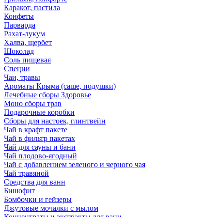
Каракот, пастила
Конфеты
Парварда
Рахат-лукум
Халва, щербет
Шоколад
Соль пищевая
Специи
Чаи, травы
Ароматы Крыма (саше, подушки)
Лечебные сборы Здоровье
Моно сборы трав
Подарочные коробки
Сборы для настоек, глинтвейн
Чай в крафт пакете
Чай в фильтр пакетах
Чай для сауны и бани
Чай плодово-ягодный
Чай с добавлением зеленого и черного чая
Чай травяной
Средства для ванн
Бишофит
Бомбочки и гейзеры
Джутовые мочалки с мылом
Концентраты и экстракты для ванн