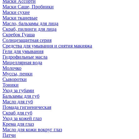
Маски Ассорти
Маски Саше, Пробники
Маски сухие
Маски тканевые
Масло, бальзамы для лица
Скраб, пилинги для лица
Скребок Гуаша
Солнцезащитная серия
Средства для умывания и снятия макияжа
Гели для умывания
Гидрофильные масла
Мицеллярная вода
Молочко
Муссы, пенки
Сыворотки
Тоники
Уход за губами
Бальзамы для губ
Масло для губ
Помада гигиеническая
Скраб для губ
Уход за кожей глаз
Крема для глаз
Масло для кожи вокруг глаз
Патчи