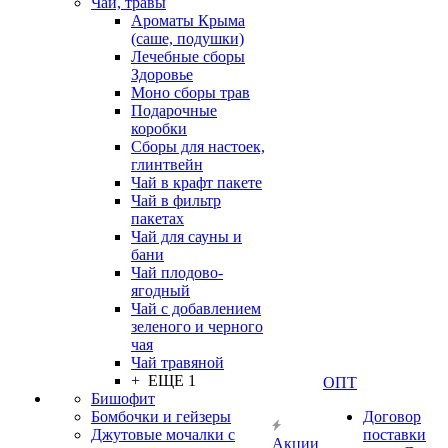
Чаи, травы
Ароматы Крыма
(саше, подушки)
Лечебные сборы
Здоровье
Моно сборы трав
Подарочные
коробки
Сборы для настоек,
глинтвейн
Чай в крафт пакете
Чай в фильтр
пакетах
Чай для сауны и
бани
Чай плодово-
ягодный
Чай с добавлением
зеленого и черного
чая
Чай травяной
+ ЕЩЕ 1
ОПТ
Бишофит
Бомбочки и гейзеры
Договор
Джутовые мочалки с
поставки
Акции