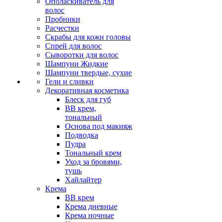
Ополаскиватель для
волос
Пробники
Расчестки
Скрабы для кожи головы
Спрей для волос
Сыворотки для волос
Шампуни Жидкие
Шампуни твердые, сухие
Гели и сливки
Декоративная косметика
Блеск для губ
ВВ крем,
тональный
Основа под макияж
Подводка
Пудра
Тональный крем
Уход за бровями,
тушь
Хайлайтер
Крема
ВВ крем
Крема дневные
Крема ночные