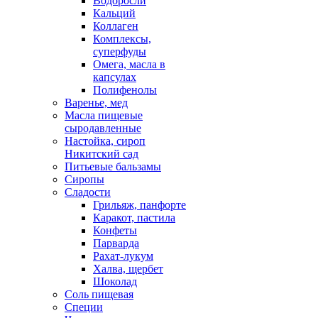
Водоросли
Кальций
Коллаген
Комплексы,
суперфуды
Омега, масла в
капсулах
Полифенолы
Варенье, мед
Масла пищевые
сыродавленные
Настойка, сироп
Никитский сад
Питьевые бальзамы
Сиропы
Сладости
Грильяж, панфорте
Каракот, пастила
Конфеты
Парварда
Рахат-лукум
Халва, щербет
Шоколад
Соль пищевая
Специи