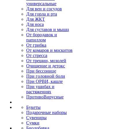
универсальные
Для вен и сосудов
Для горла и рта
Для ЖКТ
Для носа
Для суставов и мышц
От бородавок и
папиллом
От грибка
От комаров и москитов
От стресса
От трещин, мозолей
Очищение и детокс
При бессонице
При головной боли
При ОРВИ, кашле
При ушибах и
растяжениях
ПротивоВирусные
Букеты
Подарочные наборы
Сувениры
Сумки
Биодобавка