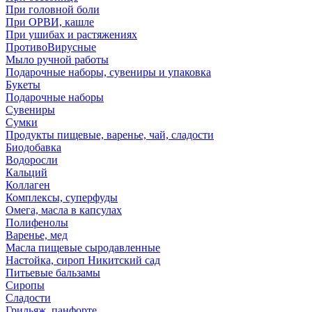
При головной боли
При ОРВИ, кашле
При ушибах и растяжениях
ПротивоВирусные
Мыло ручной работы
Подарочные наборы, сувениры и упаковка
Букеты
Подарочные наборы
Сувениры
Сумки
Продукты пищевые, варенье, чай, сладости
Биодобавка
Водоросли
Кальций
Коллаген
Комплексы, суперфуды
Омега, масла в капсулах
Полифенолы
Варенье, мед
Масла пищевые сыродавленные
Настойка, сироп Никитский сад
Питьевые бальзамы
Сиропы
Сладости
Грильяж, панфорте