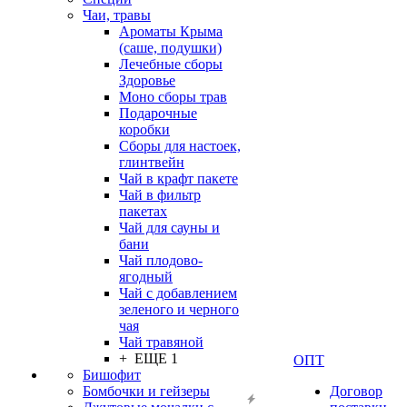
Чаи, травы
Ароматы Крыма
(саше, подушки)
Лечебные сборы
Здоровье
Моно сборы трав
Подарочные
коробки
Сборы для настоек,
глинтвейн
Чай в крафт пакете
Чай в фильтр
пакетах
Чай для сауны и
бани
Чай плодово-
ягодный
Чай с добавлением
зеленого и черного
чая
Чай травяной
+ ЕЩЕ 1
ОПТ
Бишофит
Бомбочки и гейзеры
Договор