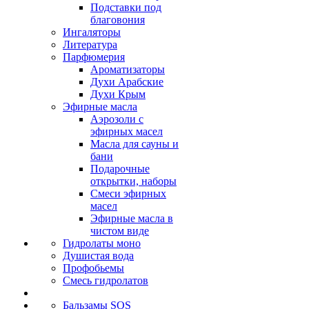
Подставки под
благовония
Ингаляторы
Литература
Парфюмерия
Ароматизаторы
Духи Арабские
Духи Крым
Эфирные масла
Аэрозоли с
эфирных масел
Масла для сауны и
бани
Подарочные
открытки, наборы
Смеси эфирных
масел
Эфирные масла в
чистом виде
Гидролаты моно
Душистая вода
Профобьемы
Смесь гидролатов
Бальзамы SOS