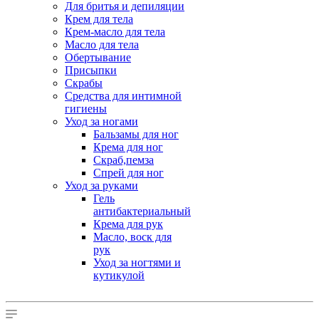
Для бритья и депиляции
Крем для тела
Крем-масло для тела
Масло для тела
Обертывание
Присыпки
Скрабы
Средства для интимной
гигиены
Уход за ногами
Бальзамы для ног
Крема для ног
Скраб,пемза
Спрей для ног
Уход за руками
Гель
антибактериальный
Крема для рук
Масло, воск для
рук
Уход за ногтями и
кутикулой