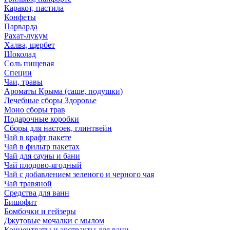
Каракот, пастила
Конфеты
Парварда
Рахат-лукум
Халва, щербет
Шоколад
Соль пищевая
Специи
Чаи, травы
Ароматы Крыма (саше, подушки)
Лечебные сборы Здоровье
Моно сборы трав
Подарочные коробки
Сборы для настоек, глинтвейн
Чай в крафт пакете
Чай в фильтр пакетах
Чай для сауны и бани
Чай плодово-ягодный
Чай с добавлением зеленого и черного чая
Чай травяной
Средства для ванн
Бишофит
Бомбочки и гейзеры
Джутовые мочалки с мылом
Концентраты и экстракты для ванн