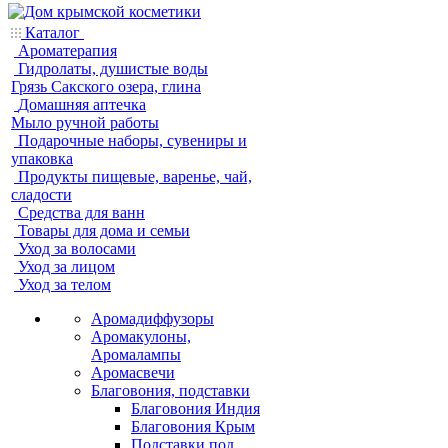
Каталог
Ароматерапия
Гидролаты, душистые воды
Грязь Сакского озера, глина
Домашняя аптечка
Мыло ручной работы
Подарочные наборы, сувениры и
упаковка
Продукты пищевые, варенье, чай,
сладости
Средства для ванн
Товары для дома и семьи
Уход за волосами
Уход за лицом
Уход за телом
Аромадиффузоры
Аромакулоны,
Аромалампы
Аромасвечи
Благовония, подставки
Благовония Индия
Благовония Крым
Подставки под