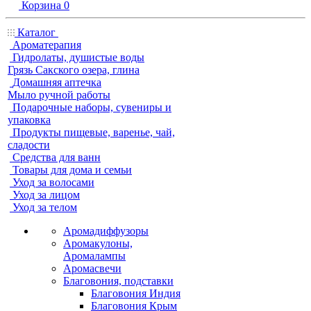
Корзина
0
Каталог
Ароматерапия
Гидролаты, душистые воды
Грязь Сакского озера, глина
Домашняя аптечка
Мыло ручной работы
Подарочные наборы, сувениры и
упаковка
Продукты пищевые, варенье, чай,
сладости
Средства для ванн
Товары для дома и семьи
Уход за волосами
Уход за лицом
Уход за телом
Аромадиффузоры
Аромакулоны,
Аромалампы
Аромасвечи
Благовония, подставки
Благовония Индия
Благовония Крым