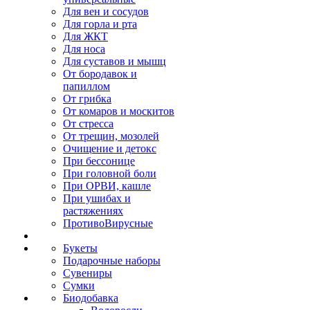
Для вен и сосудов
Для горла и рта
Для ЖКТ
Для носа
Для суставов и мышц
От бородавок и
папиллом
От грибка
От комаров и москитов
От стресса
От трещин, мозолей
Очищение и детокс
При бессонице
При головной боли
При ОРВИ, кашле
При ушибах и
растяжениях
ПротивоВирусные
Букеты
Подарочные наборы
Сувениры
Сумки
Биодобавка