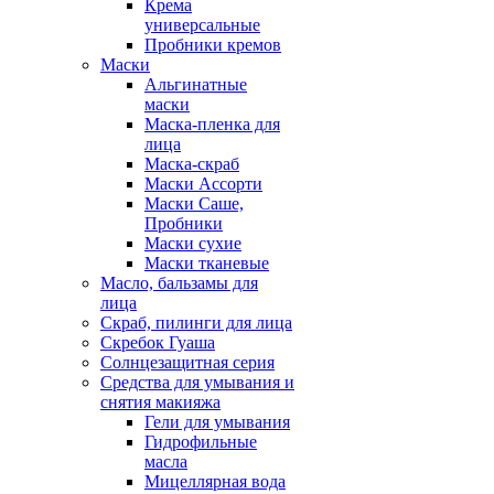
Крема
универсальные
Пробники кремов
Маски
Альгинатные
маски
Маска-пленка для
лица
Маска-скраб
Маски Ассорти
Маски Саше,
Пробники
Маски сухие
Маски тканевые
Масло, бальзамы для
лица
Скраб, пилинги для лица
Скребок Гуаша
Солнцезащитная серия
Средства для умывания и
снятия макияжа
Гели для умывания
Гидрофильные
масла
Мицеллярная вода