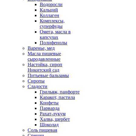
Водоросли
Кальций
Коллаген
Комплексы,
суперфуды
Омега, масла в
капсулах
Полифенолы
Варенье, мед
Масла пищевые
сыродавленные
Настойка, сироп
Никитский сад
Питьевые бальзамы
Сиропы
Сладости
Грильяж, панфорте
Каракот, пастила
Конфеты
Парварда
Рахат-лукум
Халва, щербет
Шоколад
Соль пищевая
Специи