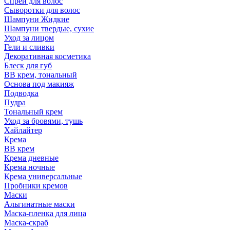
Спрей для волос
Сыворотки для волос
Шампуни Жидкие
Шампуни твердые, сухие
Уход за лицом
Гели и сливки
Декоративная косметика
Блеск для губ
ВВ крем, тональный
Основа под макияж
Подводка
Пудра
Тональный крем
Уход за бровями, тушь
Хайлайтер
Крема
ВВ крем
Крема дневные
Крема ночные
Крема универсальные
Пробники кремов
Маски
Альгинатные маски
Маска-пленка для лица
Маска-скраб