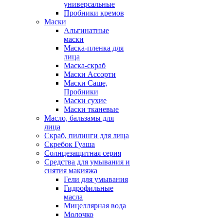
универсальные
Пробники кремов
Маски
Альгинатные
маски
Маска-пленка для
лица
Маска-скраб
Маски Ассорти
Маски Саше,
Пробники
Маски сухие
Маски тканевые
Масло, бальзамы для
лица
Скраб, пилинги для лица
Скребок Гуаша
Солнцезащитная серия
Средства для умывания и
снятия макияжа
Гели для умывания
Гидрофильные
масла
Мицеллярная вода
Молочко