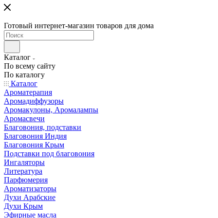
Готовый интернет-магазин товаров для дома
Каталог
По всему сайту
По каталогу
Каталог
Ароматерапия
Аромадиффузоры
Аромакулоны, Аромалампы
Аромасвечи
Благовония, подставки
Благовония Индия
Благовония Крым
Подставки под благовония
Ингаляторы
Литература
Парфюмерия
Ароматизаторы
Духи Арабские
Духи Крым
Эфирные масла