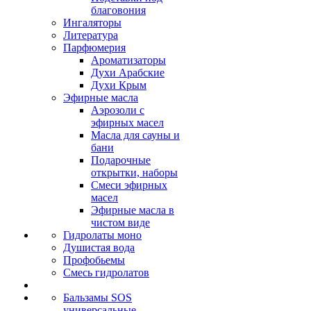
благовония
Ингаляторы
Литература
Парфюмерия
Ароматизаторы
Духи Арабские
Духи Крым
Эфирные масла
Аэрозоли с
эфирных масел
Масла для сауны и
бани
Подарочные
открытки, наборы
Смеси эфирных
масел
Эфирные масла в
чистом виде
Гидролаты моно
Душистая вода
Профобьемы
Смесь гидролатов
Бальзамы SOS
универсальные