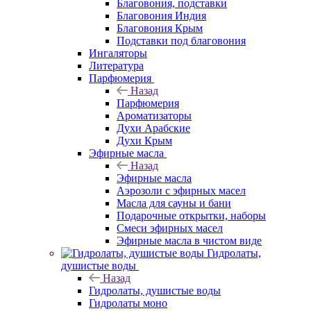
Благовония, подставки
Благовония Индия
Благовония Крым
Подставки под благовония
Ингаляторы
Литература
Парфюмерия
Назад
Парфюмерия
Ароматизаторы
Духи Арабские
Духи Крым
Эфирные масла
Назад
Эфирные масла
Аэрозоли с эфирных масел
Масла для сауны и бани
Подарочные открытки, наборы
Смеси эфирных масел
Эфирные масла в чистом виде
Гидролаты,
душистые воды
Назад
Гидролаты, душистые воды
Гидролаты моно