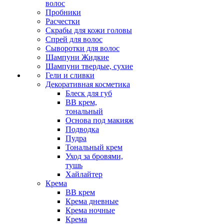
волос
Пробники
Расчестки
Скрабы для кожи головы
Спрей для волос
Сыворотки для волос
Шампуни Жидкие
Шампуни твердые, сухие
Гели и сливки
Декоративная косметика
Блеск для губ
ВВ крем,
тональный
Основа под макияж
Подводка
Пудра
Тональный крем
Уход за бровями,
тушь
Хайлайтер
Крема
ВВ крем
Крема дневные
Крема ночные
Крема