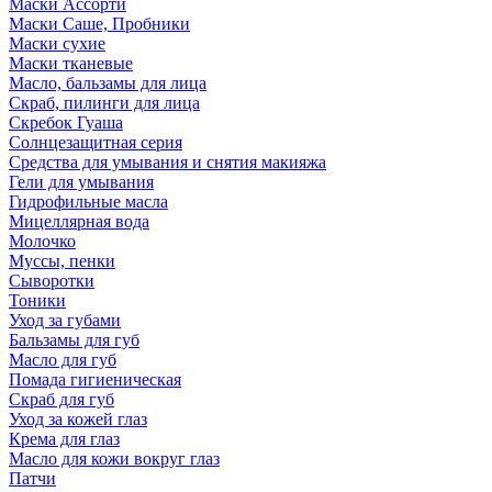
Маски Ассорти
Маски Саше, Пробники
Маски сухие
Маски тканевые
Масло, бальзамы для лица
Скраб, пилинги для лица
Скребок Гуаша
Солнцезащитная серия
Средства для умывания и снятия макияжа
Гели для умывания
Гидрофильные масла
Мицеллярная вода
Молочко
Муссы, пенки
Сыворотки
Тоники
Уход за губами
Бальзамы для губ
Масло для губ
Помада гигиеническая
Скраб для губ
Уход за кожей глаз
Крема для глаз
Масло для кожи вокруг глаз
Патчи