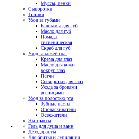
Муссы, пенки
Сыворотки
Тоники
Уход за губами
Бальзамы для губ
Масло для губ
Помада
гигиеническая
Скраб для губ
Уход за кожей глаз
Крема для глаз
Масло для кожи
вокруг глаз
Патчи
Сыворотки для глаз
Ухода за бровями
ресницами
Уход за полостью рта
Зубные пасты
Ополаскиватели
Освежители
Экстракты
Гель для душа и ванн
Дезодоранты
Для бритья и депиляции