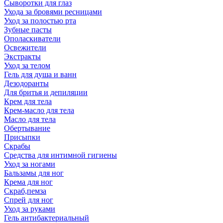
Сыворотки для глаз
Ухода за бровями ресницами
Уход за полостью рта
Зубные пасты
Ополаскиватели
Освежители
Экстракты
Уход за телом
Гель для душа и ванн
Дезодоранты
Для бритья и депиляции
Крем для тела
Крем-масло для тела
Масло для тела
Обертывание
Присыпки
Скрабы
Средства для интимной гигиены
Уход за ногами
Бальзамы для ног
Крема для ног
Скраб,пемза
Спрей для ног
Уход за руками
Гель антибактериальный