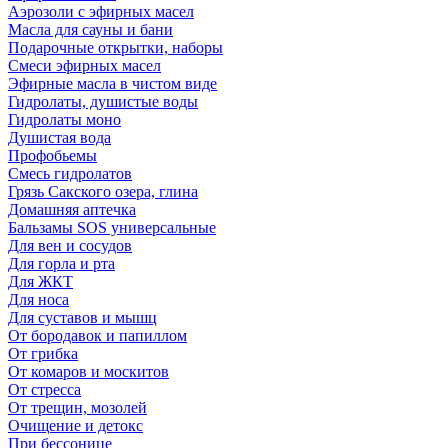
Аэрозоли с эфирных масел
Масла для сауны и бани
Подарочные открытки, наборы
Смеси эфирных масел
Эфирные масла в чистом виде
Гидролаты, душистые воды
Гидролаты моно
Душистая вода
Профобьемы
Смесь гидролатов
Грязь Сакского озера, глина
Домашняя аптечка
Бальзамы SOS универсальные
Для вен и сосудов
Для горла и рта
Для ЖКТ
Для носа
Для суставов и мышц
От бородавок и папиллом
От грибка
От комаров и москитов
От стресса
От трещин, мозолей
Очищение и детокс
При бессонице