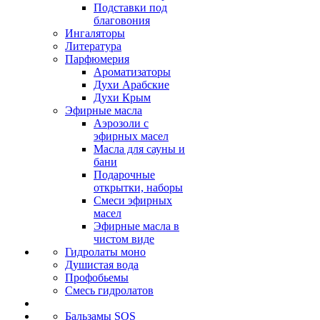
Подставки под
благовония
Ингаляторы
Литература
Парфюмерия
Ароматизаторы
Духи Арабские
Духи Крым
Эфирные масла
Аэрозоли с
эфирных масел
Масла для сауны и
бани
Подарочные
открытки, наборы
Смеси эфирных
масел
Эфирные масла в
чистом виде
Гидролаты моно
Душистая вода
Профобьемы
Смесь гидролатов
Бальзамы SOS