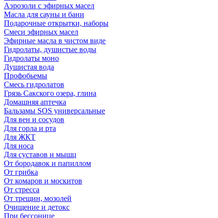
Аэрозоли с эфирных масел
Масла для сауны и бани
Подарочные открытки, наборы
Смеси эфирных масел
Эфирные масла в чистом виде
Гидролаты, душистые воды
Гидролаты моно
Душистая вода
Профобьемы
Смесь гидролатов
Грязь Сакского озера, глина
Домашняя аптечка
Бальзамы SOS универсальные
Для вен и сосудов
Для горла и рта
Для ЖКТ
Для носа
Для суставов и мышц
От бородавок и папиллом
От грибка
От комаров и москитов
От стресса
От трещин, мозолей
Очищение и детокс
При бессонице