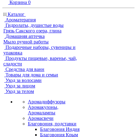
Корзина
0
Каталог
Ароматерапия
Гидролаты, душистые воды
Грязь Сакского озера, глина
Домашняя аптечка
Мыло ручной работы
Подарочные наборы, сувениры и
упаковка
Продукты пищевые, варенье, чай,
сладости
Средства для ванн
Товары для дома и семьи
Уход за волосами
Уход за лицом
Уход за телом
Аромадиффузоры
Аромакулоны,
Аромалампы
Аромасвечи
Благовония, подставки
Благовония Индия
Благовония Крым