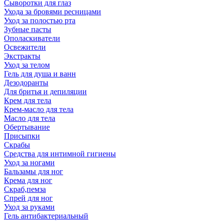
Сыворотки для глаз
Ухода за бровями ресницами
Уход за полостью рта
Зубные пасты
Ополаскиватели
Освежители
Экстракты
Уход за телом
Гель для душа и ванн
Дезодоранты
Для бритья и депиляции
Крем для тела
Крем-масло для тела
Масло для тела
Обертывание
Присыпки
Скрабы
Средства для интимной гигиены
Уход за ногами
Бальзамы для ног
Крема для ног
Скраб,пемза
Спрей для ног
Уход за руками
Гель антибактериальный