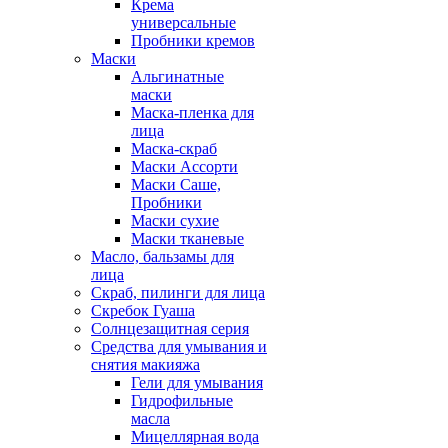
Крема
универсальные
Пробники кремов
Маски
Альгинатные
маски
Маска-пленка для
лица
Маска-скраб
Маски Ассорти
Маски Саше,
Пробники
Маски сухие
Маски тканевые
Масло, бальзамы для
лица
Скраб, пилинги для лица
Скребок Гуаша
Солнцезащитная серия
Средства для умывания и
снятия макияжа
Гели для умывания
Гидрофильные
масла
Мицеллярная вода