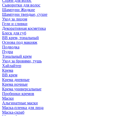
Спрей для волос
Сыворотки для волос
Шампуни Жидкие
Шампуни твердые, сухие
Уход за лицом
Гели и сливки
Декоративная косметика
Блеск для губ
ВВ крем, тональный
Основа под макияж
Подводка
Пудра
Тональный крем
Уход за бровями, тушь
Хайлайтер
Крема
ВВ крем
Крема дневные
Крема ночные
Крема универсальные
Пробники кремов
Маски
Альгинатные маски
Маска-пленка для лица
Маска-скраб