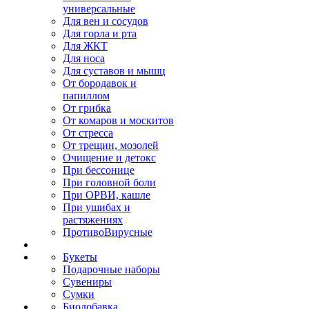
универсальные
Для вен и сосудов
Для горла и рта
Для ЖКТ
Для носа
Для суставов и мышц
От бородавок и
папиллом
От грибка
От комаров и москитов
От стресса
От трещин, мозолей
Очищение и детокс
При бессонице
При головной боли
При ОРВИ, кашле
При ушибах и
растяжениях
ПротивоВирусные
Букеты
Подарочные наборы
Сувениры
Сумки
Биодобавка