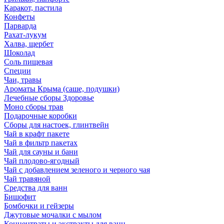
Каракот, пастила
Конфеты
Парварда
Рахат-лукум
Халва, щербет
Шоколад
Соль пищевая
Специи
Чаи, травы
Ароматы Крыма (саше, подушки)
Лечебные сборы Здоровье
Моно сборы трав
Подарочные коробки
Сборы для настоек, глинтвейн
Чай в крафт пакете
Чай в фильтр пакетах
Чай для сауны и бани
Чай плодово-ягодный
Чай с добавлением зеленого и черного чая
Чай травяной
Средства для ванн
Бишофит
Бомбочки и гейзеры
Джутовые мочалки с мылом
Концентраты и экстракты для ванн