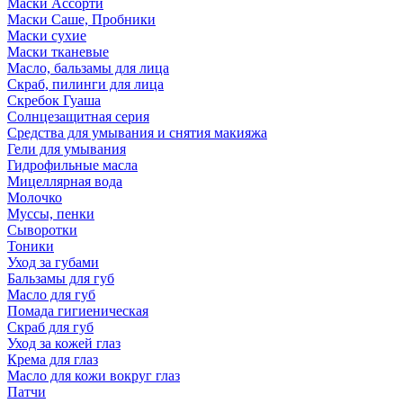
Маски Ассорти
Маски Саше, Пробники
Маски сухие
Маски тканевые
Масло, бальзамы для лица
Скраб, пилинги для лица
Скребок Гуаша
Солнцезащитная серия
Средства для умывания и снятия макияжа
Гели для умывания
Гидрофильные масла
Мицеллярная вода
Молочко
Муссы, пенки
Сыворотки
Тоники
Уход за губами
Бальзамы для губ
Масло для губ
Помада гигиеническая
Скраб для губ
Уход за кожей глаз
Крема для глаз
Масло для кожи вокруг глаз
Патчи