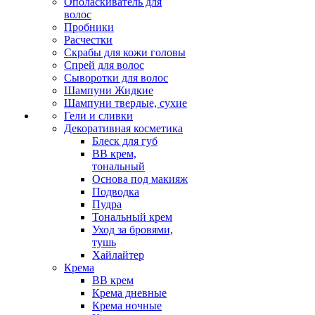
Ополаскиватель для
волос
Пробники
Расчестки
Скрабы для кожи головы
Спрей для волос
Сыворотки для волос
Шампуни Жидкие
Шампуни твердые, сухие
Гели и сливки
Декоративная косметика
Блеск для губ
ВВ крем,
тональный
Основа под макияж
Подводка
Пудра
Тональный крем
Уход за бровями,
тушь
Хайлайтер
Крема
ВВ крем
Крема дневные
Крема ночные