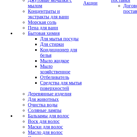
Джутовые мочалки с
поставки
Акции
мылом
Догов
Концентраты и
поста
экстракты для ванн
Морская соль
Пена для ванн
Бытовая химия
Для мытья посуды
Для стирки
Кондиционер для
белья
Мыло жидкое
Мыло
хозяйственное
Отбеливатель
Средства для мытья
поверхностей
Деревянные изделия
Для животных
Очистка воды
Соляные лампы
Бальзамы для волос
Воск для волос
Маски для волос
Масло для волос