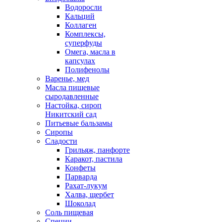
Водоросли
Кальций
Коллаген
Комплексы,
суперфуды
Омега, масла в
капсулах
Полифенолы
Варенье, мед
Масла пищевые
сыродавленные
Настойка, сироп
Никитский сад
Питьевые бальзамы
Сиропы
Сладости
Грильяж, панфорте
Каракот, пастила
Конфеты
Парварда
Рахат-лукум
Халва, щербет
Шоколад
Соль пищевая
Специи