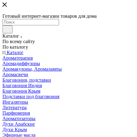
Готовый интернет-магазин товаров для дома
Каталог
По всему сайту
По каталогу
Каталог
Ароматерапия
Аромадиффузоры
Аромакулоны, Аромалампы
Аромасвечи
Благовония, подставки
Благовония Индия
Благовония Крым
Подставки под благовония
Ингаляторы
Литература
Парфюмерия
Ароматизаторы
Духи Арабские
Духи Крым
Эфирные масла