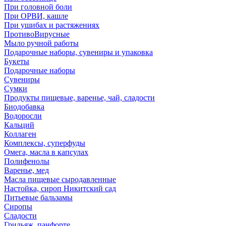
При головной боли
При ОРВИ, кашле
При ушибах и растяжениях
ПротивоВирусные
Мыло ручной работы
Подарочные наборы, сувениры и упаковка
Букеты
Подарочные наборы
Сувениры
Сумки
Продукты пищевые, варенье, чай, сладости
Биодобавка
Водоросли
Кальций
Коллаген
Комплексы, суперфуды
Омега, масла в капсулах
Полифенолы
Варенье, мед
Масла пищевые сыродавленные
Настойка, сироп Никитский сад
Питьевые бальзамы
Сиропы
Сладости
Грильяж, панфорте