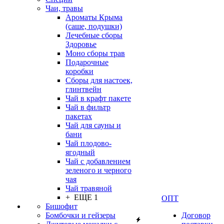
Чаи, травы
Ароматы Крыма
(саше, подушки)
Лечебные сборы
Здоровье
Моно сборы трав
Подарочные
коробки
Сборы для настоек,
глинтвейн
Чай в крафт пакете
Чай в фильтр
пакетах
Чай для сауны и
бани
Чай плодово-
ягодный
Чай с добавлением
зеленого и черного
чая
Чай травяной
+ ЕЩЕ 1
ОПТ
Бишофит
Бомбочки и гейзеры
Договор