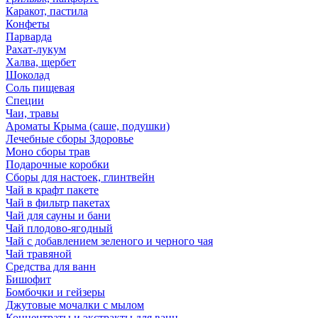
Каракот, пастила
Конфеты
Парварда
Рахат-лукум
Халва, щербет
Шоколад
Соль пищевая
Специи
Чаи, травы
Ароматы Крыма (саше, подушки)
Лечебные сборы Здоровье
Моно сборы трав
Подарочные коробки
Сборы для настоек, глинтвейн
Чай в крафт пакете
Чай в фильтр пакетах
Чай для сауны и бани
Чай плодово-ягодный
Чай с добавлением зеленого и черного чая
Чай травяной
Средства для ванн
Бишофит
Бомбочки и гейзеры
Джутовые мочалки с мылом
Концентраты и экстракты для ванн