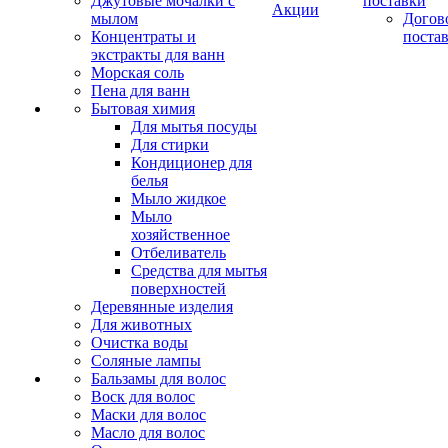
Джутовые мочалки с
поставки
Акции
мылом
Догов
Концентраты и
поста
экстракты для ванн
Морская соль
Пена для ванн
Бытовая химия
Для мытья посуды
Для стирки
Кондиционер для
белья
Мыло жидкое
Мыло
хозяйственное
Отбеливатель
Средства для мытья
поверхностей
Деревянные изделия
Для животных
Очистка воды
Соляные лампы
Бальзамы для волос
Воск для волос
Маски для волос
Масло для волос