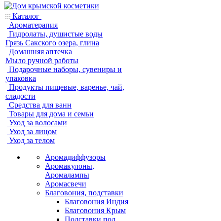
Каталог
Ароматерапия
Гидролаты, душистые воды
Грязь Сакского озера, глина
Домашняя аптечка
Мыло ручной работы
Подарочные наборы, сувениры и
упаковка
Продукты пищевые, варенье, чай,
сладости
Средства для ванн
Товары для дома и семьи
Уход за волосами
Уход за лицом
Уход за телом
Аромадиффузоры
Аромакулоны,
Аромалампы
Аромасвечи
Благовония, подставки
Благовония Индия
Благовония Крым
Подставки под