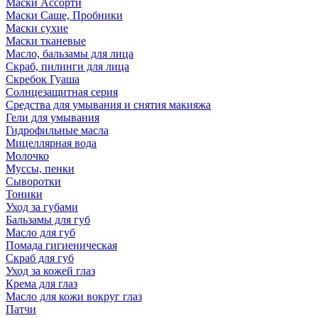
Маски Ассорти
Маски Саше, Пробники
Маски сухие
Маски тканевые
Масло, бальзамы для лица
Скраб, пилинги для лица
Скребок Гуаша
Солнцезащитная серия
Средства для умывания и снятия макияжа
Гели для умывания
Гидрофильные масла
Мицеллярная вода
Молочко
Муссы, пенки
Сыворотки
Тоники
Уход за губами
Бальзамы для губ
Масло для губ
Помада гигиеническая
Скраб для губ
Уход за кожей глаз
Крема для глаз
Масло для кожи вокруг глаз
Патчи