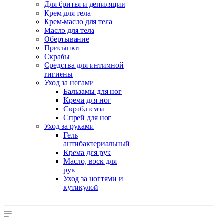
Для бритья и депиляции
Крем для тела
Крем-масло для тела
Масло для тела
Обертывание
Присыпки
Скрабы
Средства для интимной
гигиены
Уход за ногами
Бальзамы для ног
Крема для ног
Скраб,пемза
Спрей для ног
Уход за руками
Гель
антибактериальный
Крема для рук
Масло, воск для
рук
Уход за ногтями и
кутикулой