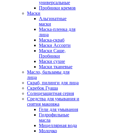
универсальные
Пробники кремов
Маски
Альгинатные
маски
Маска-пленка для
лица
Маска-скраб
Маски Ассорти
Маски Саше,
Пробники
Маски сухие
Маски тканевые
Масло, бальзамы для
лица
Скраб, пилинги для лица
Скребок Гуаша
Солнцезащитная серия
Средства для умывания и
снятия макияжа
Гели для умывания
Гидрофильные
масла
Мицеллярная вода
Молочко