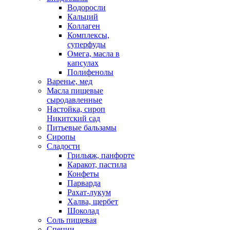
Водоросли
Кальций
Коллаген
Комплексы,
суперфуды
Омега, масла в
капсулах
Полифенолы
Варенье, мед
Масла пищевые
сыродавленные
Настойка, сироп
Никитский сад
Питьевые бальзамы
Сиропы
Сладости
Грильяж, панфорте
Каракот, пастила
Конфеты
Парварда
Рахат-лукум
Халва, щербет
Шоколад
Соль пищевая
Специи