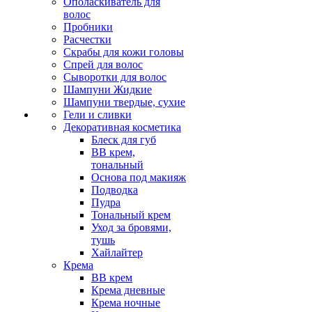
Ополаскиватель для
волос
Пробники
Расчестки
Скрабы для кожи головы
Спрей для волос
Сыворотки для волос
Шампуни Жидкие
Шампуни твердые, сухие
Гели и сливки
Декоративная косметика
Блеск для губ
ВВ крем,
тональный
Основа под макияж
Подводка
Пудра
Тональный крем
Уход за бровями,
тушь
Хайлайтер
Крема
ВВ крем
Крема дневные
Крема ночные