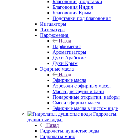
Благовония, подставки
Благовония Индия
Благовония Крым
Подставки под благовония
Ингаляторы
Литература
Парфюмерия
Назад
Парфюмерия
Ароматизаторы
Духи Арабские
Духи Крым
Эфирные масла
Назад
Эфирные масла
Аэрозоли с эфирных масел
Масла для сауны и бани
Подарочные открытки, наборы
Смеси эфирных масел
Эфирные масла в чистом виде
Гидролаты,
душистые воды
Назад
Гидролаты, душистые воды
Гидролаты моно