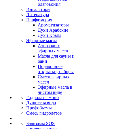
благовония
Ингаляторы
Литература
Парфюмерия
Ароматизаторы
Духи Арабские
Духи Крым
Эфирные масла
Аэрозоли с
эфирных масел
Масла для сауны и
бани
Подарочные
открытки, наборы
Смеси эфирных
масел
Эфирные масла в
чистом виде
Гидролаты моно
Душистая вода
Профобьемы
Смесь гидролатов
Бальзамы SOS
универсальные