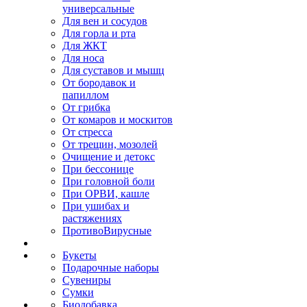
универсальные
Для вен и сосудов
Для горла и рта
Для ЖКТ
Для носа
Для суставов и мышц
От бородавок и
папиллом
От грибка
От комаров и москитов
От стресса
От трещин, мозолей
Очищение и детокс
При бессонице
При головной боли
При ОРВИ, кашле
При ушибах и
растяжениях
ПротивоВирусные
Букеты
Подарочные наборы
Сувениры
Сумки
Биодобавка