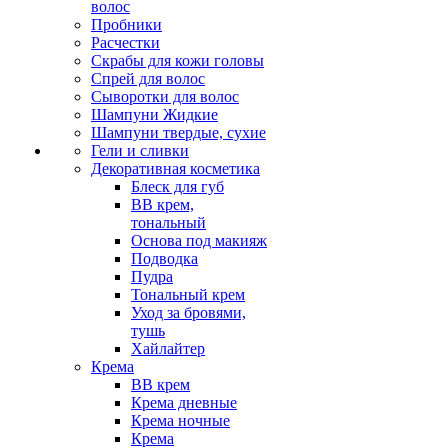
волос
Пробники
Расчестки
Скрабы для кожи головы
Спрей для волос
Сыворотки для волос
Шампуни Жидкие
Шампуни твердые, сухие
Гели и сливки
Декоративная косметика
Блеск для губ
ВВ крем,
тональный
Основа под макияж
Подводка
Пудра
Тональный крем
Уход за бровями,
тушь
Хайлайтер
Крема
ВВ крем
Крема дневные
Крема ночные
Крема