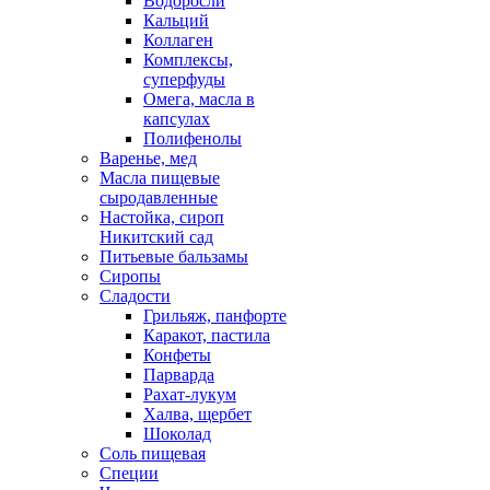
Водоросли
Кальций
Коллаген
Комплексы,
суперфуды
Омега, масла в
капсулах
Полифенолы
Варенье, мед
Масла пищевые
сыродавленные
Настойка, сироп
Никитский сад
Питьевые бальзамы
Сиропы
Сладости
Грильяж, панфорте
Каракот, пастила
Конфеты
Парварда
Рахат-лукум
Халва, щербет
Шоколад
Соль пищевая
Специи