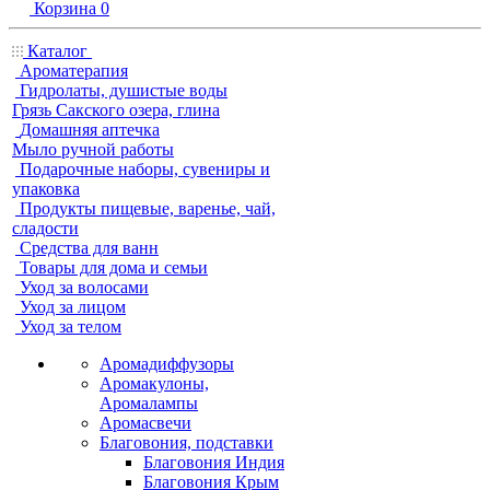
Корзина
0
Каталог
Ароматерапия
Гидролаты, душистые воды
Грязь Сакского озера, глина
Домашняя аптечка
Мыло ручной работы
Подарочные наборы, сувениры и
упаковка
Продукты пищевые, варенье, чай,
сладости
Средства для ванн
Товары для дома и семьи
Уход за волосами
Уход за лицом
Уход за телом
Аромадиффузоры
Аромакулоны,
Аромалампы
Аромасвечи
Благовония, подставки
Благовония Индия
Благовония Крым