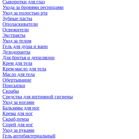
Сыворотки для глаз
Ухода за бровями ресницами
Уход за полостью рта
Зубные пасты
Ополаскиватели
Освежители
Экстракты
Уход за телом
Гель для душа и ванн
Дезодоранты
Для бритья и депиляции
Крем для тела
Крем-масло для тела
Масло для тела
Обертывание
Присыпки
Скрабы
Средства для интимной гигиены
Уход за ногами
Бальзамы для ног
Крема для ног
Скраб,пемза
Спрей для ног
Уход за руками
Гель антибактериальный