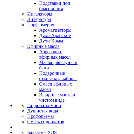
Подставки под
благовония
Ингаляторы
Литература
Парфюмерия
Ароматизаторы
Духи Арабские
Духи Крым
Эфирные масла
Аэрозоли с
эфирных масел
Масла для сауны и
бани
Подарочные
открытки, наборы
Смеси эфирных
масел
Эфирные масла в
чистом виде
Гидролаты моно
Душистая вода
Профобьемы
Смесь гидролатов
Бальзамы SOS