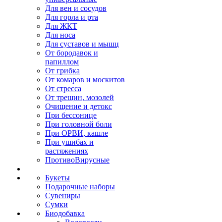
Для вен и сосудов
Для горла и рта
Для ЖКТ
Для носа
Для суставов и мышц
От бородавок и
папиллом
От грибка
От комаров и москитов
От стресса
От трещин, мозолей
Очищение и детокс
При бессонице
При головной боли
При ОРВИ, кашле
При ушибах и
растяжениях
ПротивоВирусные
Букеты
Подарочные наборы
Сувениры
Сумки
Биодобавка