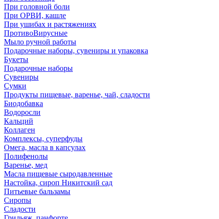
При головной боли
При ОРВИ, кашле
При ушибах и растяжениях
ПротивоВирусные
Мыло ручной работы
Подарочные наборы, сувениры и упаковка
Букеты
Подарочные наборы
Сувениры
Сумки
Продукты пищевые, варенье, чай, сладости
Биодобавка
Водоросли
Кальций
Коллаген
Комплексы, суперфуды
Омега, масла в капсулах
Полифенолы
Варенье, мед
Масла пищевые сыродавленные
Настойка, сироп Никитский сад
Питьевые бальзамы
Сиропы
Сладости
Грильяж, панфорте