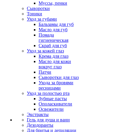
Муссы, пенки
Сыворотки
Тоники
Уход за губами
Бальзамы для губ
Масло для губ
Помада
гигиеническая
Скраб для губ
Уход за кожей глаз
Крема для глаз
Масло для кожи
вокруг глаз
Патчи
Сыворотки для глаз
Ухода за бровями
ресницами
Уход за полостью рта
Зубные пасты
Ополаскиватели
Освежители
Экстракты
Гель для душа и ванн
Дезодоранты
Для бритья и депиляции