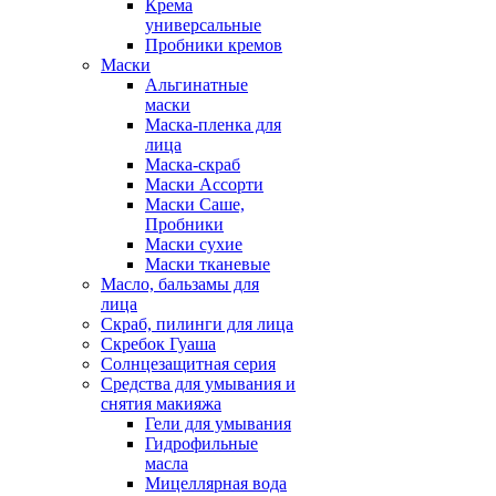
Крема
универсальные
Пробники кремов
Маски
Альгинатные
маски
Маска-пленка для
лица
Маска-скраб
Маски Ассорти
Маски Саше,
Пробники
Маски сухие
Маски тканевые
Масло, бальзамы для
лица
Скраб, пилинги для лица
Скребок Гуаша
Солнцезащитная серия
Средства для умывания и
снятия макияжа
Гели для умывания
Гидрофильные
масла
Мицеллярная вода