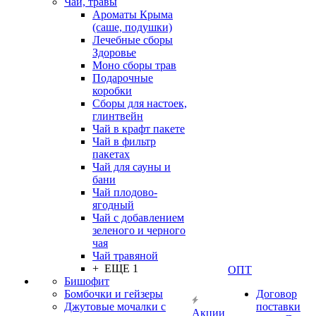
Чаи, травы
Ароматы Крыма
(саше, подушки)
Лечебные сборы
Здоровье
Моно сборы трав
Подарочные
коробки
Сборы для настоек,
глинтвейн
Чай в крафт пакете
Чай в фильтр
пакетах
Чай для сауны и
бани
Чай плодово-
ягодный
Чай с добавлением
зеленого и черного
чая
Чай травяной
+ ЕЩЕ 1
ОПТ
Бишофит
Бомбочки и гейзеры
Договор
Джутовые мочалки с
поставки
Акции