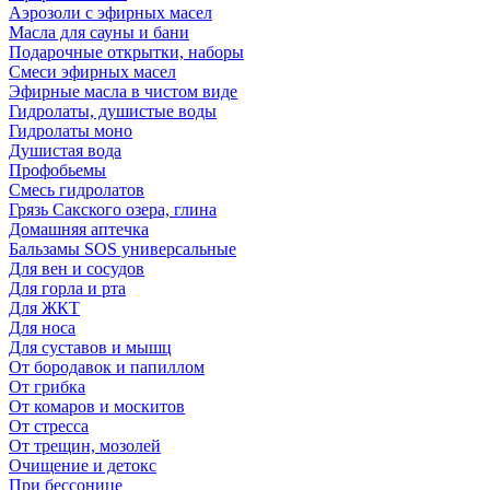
Аэрозоли с эфирных масел
Масла для сауны и бани
Подарочные открытки, наборы
Смеси эфирных масел
Эфирные масла в чистом виде
Гидролаты, душистые воды
Гидролаты моно
Душистая вода
Профобьемы
Смесь гидролатов
Грязь Сакского озера, глина
Домашняя аптечка
Бальзамы SOS универсальные
Для вен и сосудов
Для горла и рта
Для ЖКТ
Для носа
Для суставов и мышц
От бородавок и папиллом
От грибка
От комаров и москитов
От стресса
От трещин, мозолей
Очищение и детокс
При бессонице