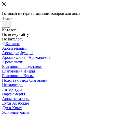
Готовый интернет-магазин товаров для дома
Каталог
По всему сайту
По каталогу
Каталог
Ароматерапия
Аромадиффузоры
Аромакулоны, Аромалампы
Аромасвечи
Благовония, подставки
Благовония Индия
Благовония Крым
Подставки под благовония
Ингаляторы
Литература
Парфюмерия
Ароматизаторы
Духи Арабские
Духи Крым
Эфирные масла