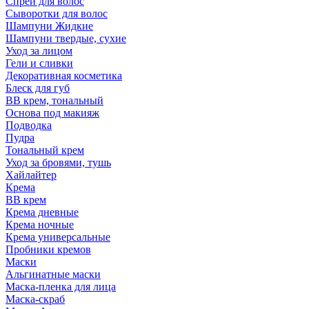
Спрей для волос
Сыворотки для волос
Шампуни Жидкие
Шампуни твердые, сухие
Уход за лицом
Гели и сливки
Декоративная косметика
Блеск для губ
ВВ крем, тональный
Основа под макияж
Подводка
Пудра
Тональный крем
Уход за бровями, тушь
Хайлайтер
Крема
ВВ крем
Крема дневные
Крема ночные
Крема универсальные
Пробники кремов
Маски
Альгинатные маски
Маска-пленка для лица
Маска-скраб