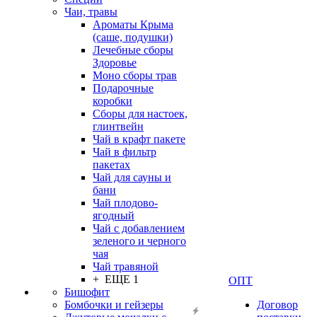
Чаи, травы
Ароматы Крыма
(саше, подушки)
Лечебные сборы
Здоровье
Моно сборы трав
Подарочные
коробки
Сборы для настоек,
глинтвейн
Чай в крафт пакете
Чай в фильтр
пакетах
Чай для сауны и
бани
Чай плодово-
ягодный
Чай с добавлением
зеленого и черного
чая
Чай травяной
+ ЕЩЕ 1
ОПТ
Бишофит
Бомбочки и гейзеры
Договор