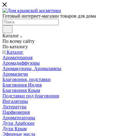
Готовый интернет-магазин товаров для дома
Каталог
По всему сайту
По каталогу
Каталог
Ароматерапия
Аромадиффузоры
Аромакулоны, Аромалампы
Аромасвечи
Благовония, подставки
Благовония Индия
Благовония Крым
Подставки под благовония
Ингаляторы
Литература
Парфюмерия
Ароматизаторы
Духи Арабские
Духи Крым
Эфирные масла