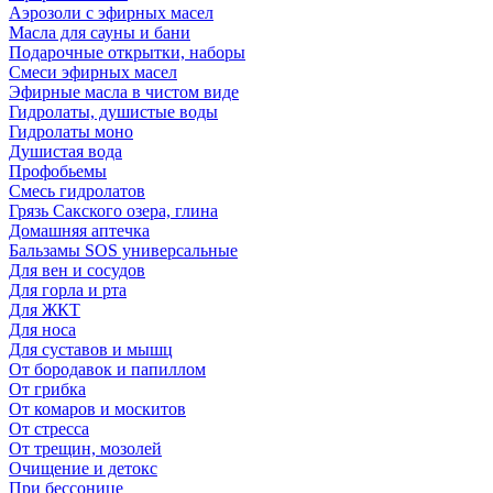
Аэрозоли с эфирных масел
Масла для сауны и бани
Подарочные открытки, наборы
Смеси эфирных масел
Эфирные масла в чистом виде
Гидролаты, душистые воды
Гидролаты моно
Душистая вода
Профобьемы
Смесь гидролатов
Грязь Сакского озера, глина
Домашняя аптечка
Бальзамы SOS универсальные
Для вен и сосудов
Для горла и рта
Для ЖКТ
Для носа
Для суставов и мышц
От бородавок и папиллом
От грибка
От комаров и москитов
От стресса
От трещин, мозолей
Очищение и детокс
При бессонице