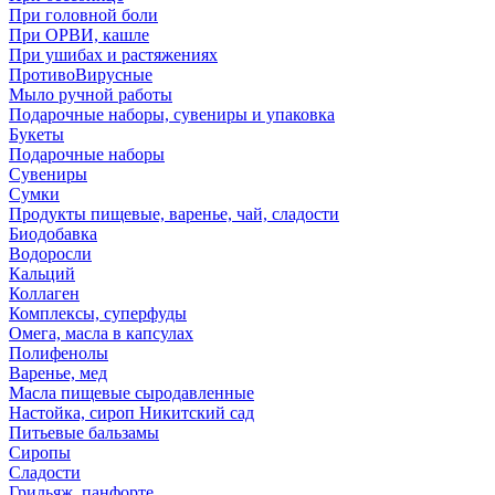
При головной боли
При ОРВИ, кашле
При ушибах и растяжениях
ПротивоВирусные
Мыло ручной работы
Подарочные наборы, сувениры и упаковка
Букеты
Подарочные наборы
Сувениры
Сумки
Продукты пищевые, варенье, чай, сладости
Биодобавка
Водоросли
Кальций
Коллаген
Комплексы, суперфуды
Омега, масла в капсулах
Полифенолы
Варенье, мед
Масла пищевые сыродавленные
Настойка, сироп Никитский сад
Питьевые бальзамы
Сиропы
Сладости
Грильяж, панфорте