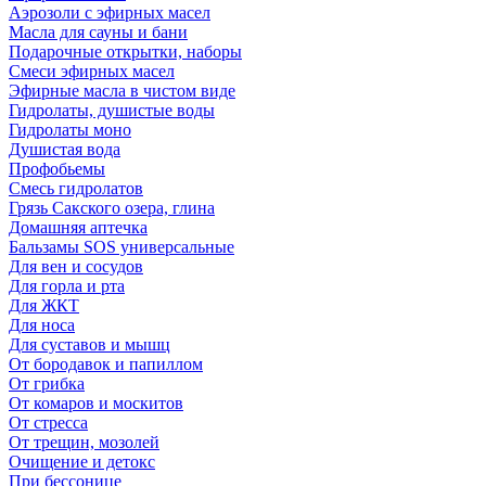
Аэрозоли с эфирных масел
Масла для сауны и бани
Подарочные открытки, наборы
Смеси эфирных масел
Эфирные масла в чистом виде
Гидролаты, душистые воды
Гидролаты моно
Душистая вода
Профобьемы
Смесь гидролатов
Грязь Сакского озера, глина
Домашняя аптечка
Бальзамы SOS универсальные
Для вен и сосудов
Для горла и рта
Для ЖКТ
Для носа
Для суставов и мышц
От бородавок и папиллом
От грибка
От комаров и москитов
От стресса
От трещин, мозолей
Очищение и детокс
При бессонице