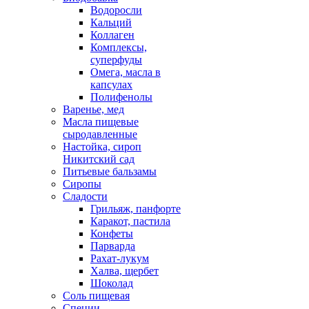
Водоросли
Кальций
Коллаген
Комплексы,
суперфуды
Омега, масла в
капсулах
Полифенолы
Варенье, мед
Масла пищевые
сыродавленные
Настойка, сироп
Никитский сад
Питьевые бальзамы
Сиропы
Сладости
Грильяж, панфорте
Каракот, пастила
Конфеты
Парварда
Рахат-лукум
Халва, щербет
Шоколад
Соль пищевая
Специи