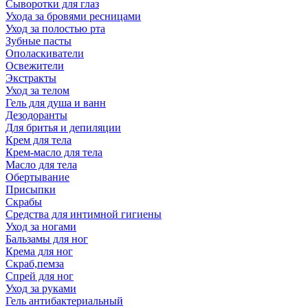
Сыворотки для глаз
Ухода за бровями ресницами
Уход за полостью рта
Зубные пасты
Ополаскиватели
Освежители
Экстракты
Уход за телом
Гель для душа и ванн
Дезодоранты
Для бритья и депиляции
Крем для тела
Крем-масло для тела
Масло для тела
Обертывание
Присыпки
Скрабы
Средства для интимной гигиены
Уход за ногами
Бальзамы для ног
Крема для ног
Скраб,пемза
Спрей для ног
Уход за руками
Гель антибактериальный