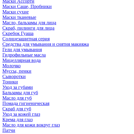
Маски Ассорти
Маски Саше, Пробники
Маски сухие
Маски тканевые
Масло, бальзамы для лица
Скраб, пилинги для лица
Скребок Гуаша
Солнцезащитная серия
Средства для умывания и снятия макияжа
Гели для умывания
Гидрофильные масла
Мицеллярная вода
Молочко
Муссы, пенки
Сыворотки
Тоники
Уход за губами
Бальзамы для губ
Масло для губ
Помада гигиеническая
Скраб для губ
Уход за кожей глаз
Крема для глаз
Масло для кожи вокруг глаз
Патчи