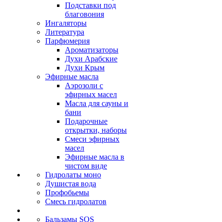
Подставки под
благовония
Ингаляторы
Литература
Парфюмерия
Ароматизаторы
Духи Арабские
Духи Крым
Эфирные масла
Аэрозоли с
эфирных масел
Масла для сауны и
бани
Подарочные
открытки, наборы
Смеси эфирных
масел
Эфирные масла в
чистом виде
Гидролаты моно
Душистая вода
Профобьемы
Смесь гидролатов
Бальзамы SOS