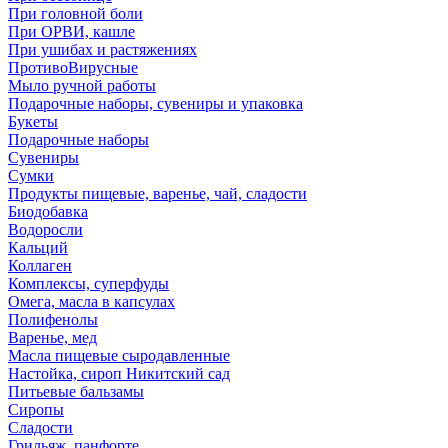
При головной боли
При ОРВИ, кашле
При ушибах и растяжениях
ПротивоВирусные
Мыло ручной работы
Подарочные наборы, сувениры и упаковка
Букеты
Подарочные наборы
Сувениры
Сумки
Продукты пищевые, варенье, чай, сладости
Биодобавка
Водоросли
Кальций
Коллаген
Комплексы, суперфуды
Омега, масла в капсулах
Полифенолы
Варенье, мед
Масла пищевые сыродавленные
Настойка, сироп Никитский сад
Питьевые бальзамы
Сиропы
Сладости
Грильяж, панфорте