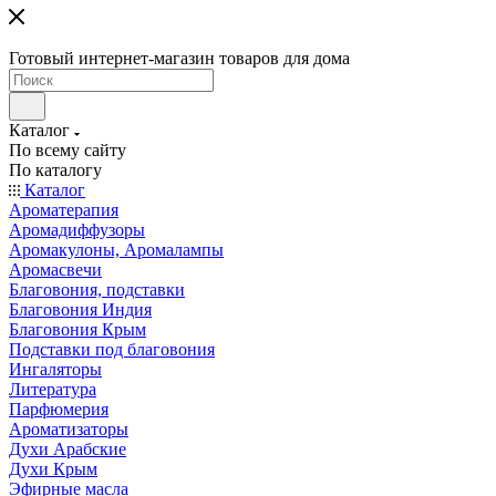
Готовый интернет-магазин товаров для дома
Каталог
По всему сайту
По каталогу
Каталог
Ароматерапия
Аромадиффузоры
Аромакулоны, Аромалампы
Аромасвечи
Благовония, подставки
Благовония Индия
Благовония Крым
Подставки под благовония
Ингаляторы
Литература
Парфюмерия
Ароматизаторы
Духи Арабские
Духи Крым
Эфирные масла