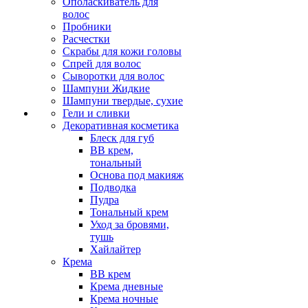
Ополаскиватель для
волос
Пробники
Расчестки
Скрабы для кожи головы
Спрей для волос
Сыворотки для волос
Шампуни Жидкие
Шампуни твердые, сухие
Гели и сливки
Декоративная косметика
Блеск для губ
ВВ крем,
тональный
Основа под макияж
Подводка
Пудра
Тональный крем
Уход за бровями,
тушь
Хайлайтер
Крема
ВВ крем
Крема дневные
Крема ночные