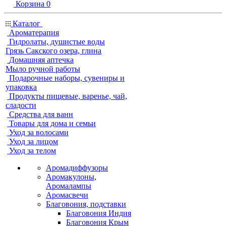
Корзина
0
Каталог
Ароматерапия
Гидролаты, душистые воды
Грязь Сакского озера, глина
Домашняя аптечка
Мыло ручной работы
Подарочные наборы, сувениры и
упаковка
Продукты пищевые, варенье, чай,
сладости
Средства для ванн
Товары для дома и семьи
Уход за волосами
Уход за лицом
Уход за телом
Аромадиффузоры
Аромакулоны,
Аромалампы
Аромасвечи
Благовония, подставки
Благовония Индия
Благовония Крым