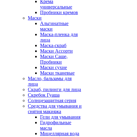
Крема
универсальные
Пробники кремов
Маски
Альгинатные
маски
Маска-пленка для
лица
Маска-скраб
Маски Ассорти
Маски Саше,
Пробники
Маски сухие
Маски тканевые
Масло, бальзамы для
лица
Скраб, пилинги для лица
Скребок Гуаша
Солнцезащитная серия
Средства для умывания и
снятия макияжа
Гели для умывания
Гидрофильные
масла
Мицеллярная вода