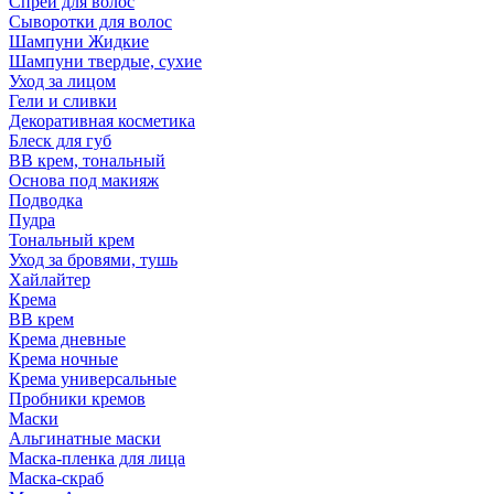
Спрей для волос
Сыворотки для волос
Шампуни Жидкие
Шампуни твердые, сухие
Уход за лицом
Гели и сливки
Декоративная косметика
Блеск для губ
ВВ крем, тональный
Основа под макияж
Подводка
Пудра
Тональный крем
Уход за бровями, тушь
Хайлайтер
Крема
ВВ крем
Крема дневные
Крема ночные
Крема универсальные
Пробники кремов
Маски
Альгинатные маски
Маска-пленка для лица
Маска-скраб