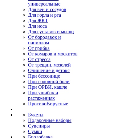
универсальные
Для вен и сосудов
Для горла и рта
Для ЖКТ
Для носа
Для суставов и мышц
От бородавок и
папиллом
От грибка
От комаров и москитов
От стресса
От трещин, мозолей
Очищение и детокс
При бессонице
При головной боли
При ОРВИ, кашле
При ушибах и
растяжениях
ПротивоВирусные
Букеты
Подарочные наборы
Сувениры
Сумки
Биодобавка