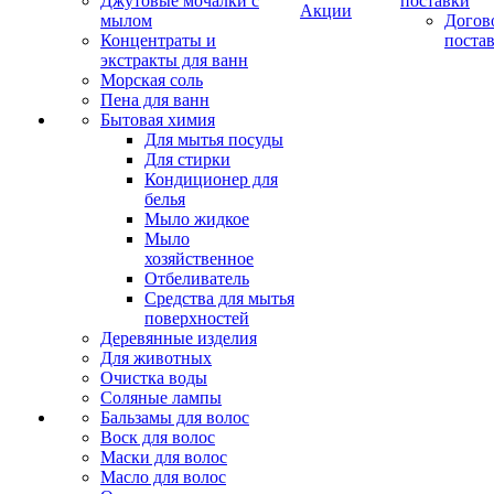
Джутовые мочалки с
поставки
Акции
мылом
Догов
Концентраты и
поста
экстракты для ванн
Морская соль
Пена для ванн
Бытовая химия
Для мытья посуды
Для стирки
Кондиционер для
белья
Мыло жидкое
Мыло
хозяйственное
Отбеливатель
Средства для мытья
поверхностей
Деревянные изделия
Для животных
Очистка воды
Соляные лампы
Бальзамы для волос
Воск для волос
Маски для волос
Масло для волос