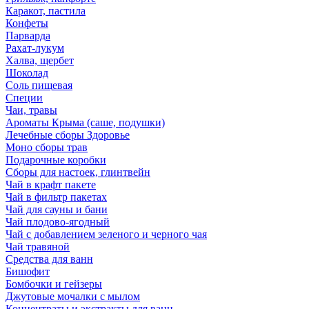
Каракот, пастила
Конфеты
Парварда
Рахат-лукум
Халва, щербет
Шоколад
Соль пищевая
Специи
Чаи, травы
Ароматы Крыма (саше, подушки)
Лечебные сборы Здоровье
Моно сборы трав
Подарочные коробки
Сборы для настоек, глинтвейн
Чай в крафт пакете
Чай в фильтр пакетах
Чай для сауны и бани
Чай плодово-ягодный
Чай с добавлением зеленого и черного чая
Чай травяной
Средства для ванн
Бишофит
Бомбочки и гейзеры
Джутовые мочалки с мылом
Концентраты и экстракты для ванн