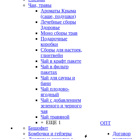
Чаи, травы
Ароматы Крыма
(саше, подушки)
Лечебные сборы
Здоровье
Моно сборы трав
Подарочные
коробки
Сборы для настоек,
глинтвейн
Чай в крафт пакете
Чай в фильтр
пакетах
Чай для сауны и
бани
Чай плодово-
ягодный
Чай с добавлением
зеленого и черного
чая
Чай травяной
+ ЕЩЕ 1
ОПТ
Бишофит
Бомбочки и гейзеры
Договор