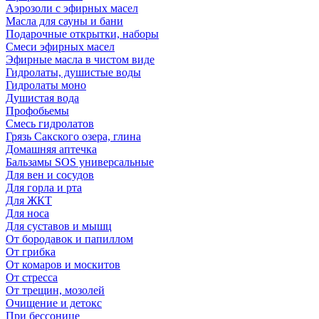
Аэрозоли с эфирных масел
Масла для сауны и бани
Подарочные открытки, наборы
Смеси эфирных масел
Эфирные масла в чистом виде
Гидролаты, душистые воды
Гидролаты моно
Душистая вода
Профобьемы
Смесь гидролатов
Грязь Сакского озера, глина
Домашняя аптечка
Бальзамы SOS универсальные
Для вен и сосудов
Для горла и рта
Для ЖКТ
Для носа
Для суставов и мышц
От бородавок и папиллом
От грибка
От комаров и москитов
От стресса
От трещин, мозолей
Очищение и детокс
При бессонице