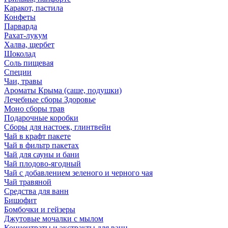
Каракот, пастила
Конфеты
Парварда
Рахат-лукум
Халва, щербет
Шоколад
Соль пищевая
Специи
Чаи, травы
Ароматы Крыма (саше, подушки)
Лечебные сборы Здоровье
Моно сборы трав
Подарочные коробки
Сборы для настоек, глинтвейн
Чай в крафт пакете
Чай в фильтр пакетах
Чай для сауны и бани
Чай плодово-ягодный
Чай с добавлением зеленого и черного чая
Чай травяной
Средства для ванн
Бишофит
Бомбочки и гейзеры
Джутовые мочалки с мылом
Концентраты и экстракты для ванн