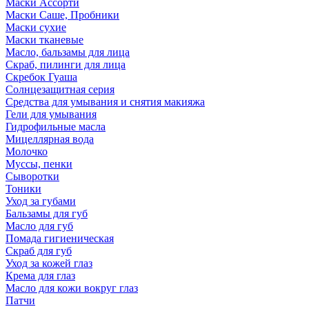
Маски Ассорти
Маски Саше, Пробники
Маски сухие
Маски тканевые
Масло, бальзамы для лица
Скраб, пилинги для лица
Скребок Гуаша
Солнцезащитная серия
Средства для умывания и снятия макияжа
Гели для умывания
Гидрофильные масла
Мицеллярная вода
Молочко
Муссы, пенки
Сыворотки
Тоники
Уход за губами
Бальзамы для губ
Масло для губ
Помада гигиеническая
Скраб для губ
Уход за кожей глаз
Крема для глаз
Масло для кожи вокруг глаз
Патчи