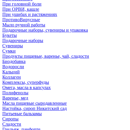
При головной боли
При ОРВИ, кашле
При ушибах и растяжениях
ПротивоВирусные
Мыло ручной работы
Подарочные наборы, сувениры и упаковка
Букеты
Подарочные наборы
Сувениры
Сумки
Продукты пищевые, варенье, чай, сладости
Биодобавка
Водоросли
Кальций
Коллаген
Комплексы, суперфуды
Омега, масла в капсулах
Полифенолы
Варенье, мед
Масла пищевые сыродавленные
Настойка, сироп Никитский сад
Питьевые бальзамы
Сиропы
Сладости
Грильяж, панфорте