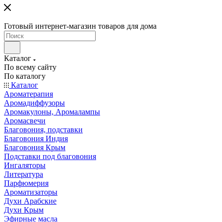
Готовый интернет-магазин товаров для дома
Каталог
По всему сайту
По каталогу
Каталог
Ароматерапия
Аромадиффузоры
Аромакулоны, Аромалампы
Аромасвечи
Благовония, подставки
Благовония Индия
Благовония Крым
Подставки под благовония
Ингаляторы
Литература
Парфюмерия
Ароматизаторы
Духи Арабские
Духи Крым
Эфирные масла