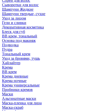
Спрей для волос
Сыворотки для волос
Шампуни Жидкие
Шампуни твердые, сухие
Уход за лицом
Гели и сливки
Декоративная косметика
Блеск для губ
ВВ крем, тональный
Основа под макияж
Подводка
Пудра
Тональный крем
Уход за бровями, тушь
Хайлайтер
Крема
ВВ крем
Крема дневные
Крема ночные
Крема универсальные
Пробники кремов
Маски
Альгинатные маски
Маска-пленка для лица
Маска-скраб