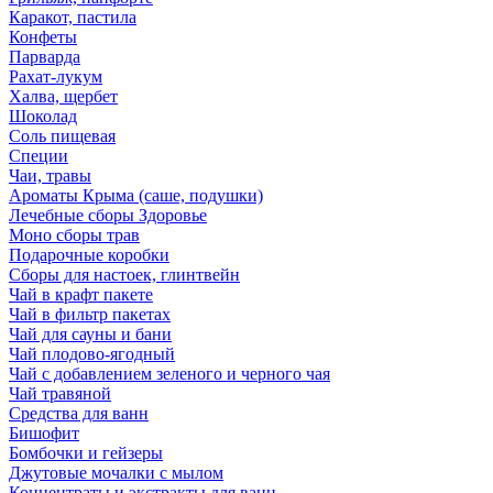
Каракот, пастила
Конфеты
Парварда
Рахат-лукум
Халва, щербет
Шоколад
Соль пищевая
Специи
Чаи, травы
Ароматы Крыма (саше, подушки)
Лечебные сборы Здоровье
Моно сборы трав
Подарочные коробки
Сборы для настоек, глинтвейн
Чай в крафт пакете
Чай в фильтр пакетах
Чай для сауны и бани
Чай плодово-ягодный
Чай с добавлением зеленого и черного чая
Чай травяной
Средства для ванн
Бишофит
Бомбочки и гейзеры
Джутовые мочалки с мылом
Концентраты и экстракты для ванн