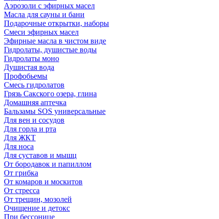
Аэрозоли с эфирных масел
Масла для сауны и бани
Подарочные открытки, наборы
Смеси эфирных масел
Эфирные масла в чистом виде
Гидролаты, душистые воды
Гидролаты моно
Душистая вода
Профобьемы
Смесь гидролатов
Грязь Сакского озера, глина
Домашняя аптечка
Бальзамы SOS универсальные
Для вен и сосудов
Для горла и рта
Для ЖКТ
Для носа
Для суставов и мышц
От бородавок и папиллом
От грибка
От комаров и москитов
От стресса
От трещин, мозолей
Очищение и детокс
При бессонице