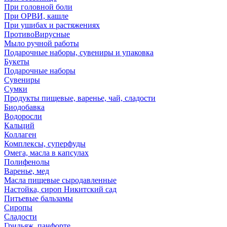
При головной боли
При ОРВИ, кашле
При ушибах и растяжениях
ПротивоВирусные
Мыло ручной работы
Подарочные наборы, сувениры и упаковка
Букеты
Подарочные наборы
Сувениры
Сумки
Продукты пищевые, варенье, чай, сладости
Биодобавка
Водоросли
Кальций
Коллаген
Комплексы, суперфуды
Омега, масла в капсулах
Полифенолы
Варенье, мед
Масла пищевые сыродавленные
Настойка, сироп Никитский сад
Питьевые бальзамы
Сиропы
Сладости
Грильяж, панфорте