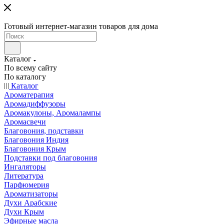
Готовый интернет-магазин товаров для дома
Каталог
По всему сайту
По каталогу
Каталог
Ароматерапия
Аромадиффузоры
Аромакулоны, Аромалампы
Аромасвечи
Благовония, подставки
Благовония Индия
Благовония Крым
Подставки под благовония
Ингаляторы
Литература
Парфюмерия
Ароматизаторы
Духи Арабские
Духи Крым
Эфирные масла