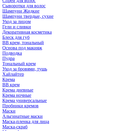
Спрей для волос
Сыворотки для волос
Шампуни Жидкие
Шампуни твердые, сухие
Уход за лицом
Гели и сливки
Декоративная косметика
Блеск для губ
ВВ крем, тональный
Основа под макияж
Подводка
Пудра
Тональный крем
Уход за бровями, тушь
Хайлайтер
Крема
ВВ крем
Крема дневные
Крема ночные
Крема универсальные
Пробники кремов
Маски
Альгинатные маски
Маска-пленка для лица
Маска-скраб