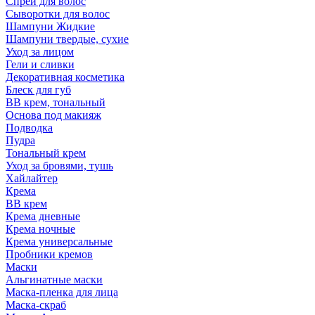
Спрей для волос
Сыворотки для волос
Шампуни Жидкие
Шампуни твердые, сухие
Уход за лицом
Гели и сливки
Декоративная косметика
Блеск для губ
ВВ крем, тональный
Основа под макияж
Подводка
Пудра
Тональный крем
Уход за бровями, тушь
Хайлайтер
Крема
ВВ крем
Крема дневные
Крема ночные
Крема универсальные
Пробники кремов
Маски
Альгинатные маски
Маска-пленка для лица
Маска-скраб