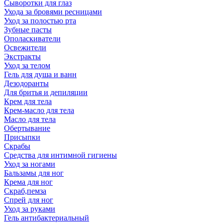
Сыворотки для глаз
Ухода за бровями ресницами
Уход за полостью рта
Зубные пасты
Ополаскиватели
Освежители
Экстракты
Уход за телом
Гель для душа и ванн
Дезодоранты
Для бритья и депиляции
Крем для тела
Крем-масло для тела
Масло для тела
Обертывание
Присыпки
Скрабы
Средства для интимной гигиены
Уход за ногами
Бальзамы для ног
Крема для ног
Скраб,пемза
Спрей для ног
Уход за руками
Гель антибактериальный