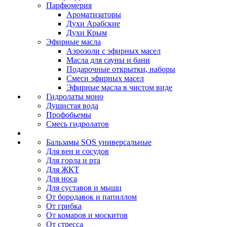
Парфюмерия
Ароматизаторы
Духи Арабские
Духи Крым
Эфирные масла
Аэрозоли с эфирных масел
Масла для сауны и бани
Подарочные открытки, наборы
Смеси эфирных масел
Эфирные масла в чистом виде
Гидролаты моно
Душистая вода
Профобьемы
Смесь гидролатов
Бальзамы SOS универсальные
Для вен и сосудов
Для горла и рта
Для ЖКТ
Для носа
Для суставов и мышц
От бородавок и папиллом
От грибка
От комаров и москитов
От стресса