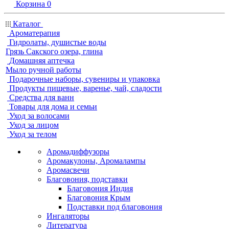
Корзина
0
Каталог
Ароматерапия
Гидролаты, душистые воды
Грязь Сакского озера, глина
Домашняя аптечка
Мыло ручной работы
Подарочные наборы, сувениры и упаковка
Продукты пищевые, варенье, чай, сладости
Средства для ванн
Товары для дома и семьи
Уход за волосами
Уход за лицом
Уход за телом
Аромадиффузоры
Аромакулоны, Аромалампы
Аромасвечи
Благовония, подставки
Благовония Индия
Благовония Крым
Подставки под благовония
Ингаляторы
Литература