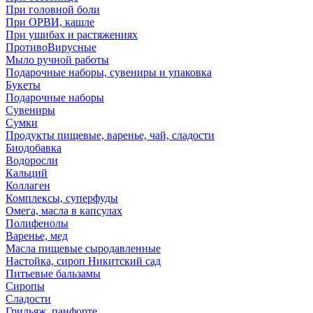
При головной боли
При ОРВИ, кашле
При ушибах и растяжениях
ПротивоВирусные
Мыло ручной работы
Подарочные наборы, сувениры и упаковка
Букеты
Подарочные наборы
Сувениры
Сумки
Продукты пищевые, варенье, чай, сладости
Биодобавка
Водоросли
Кальций
Коллаген
Комплексы, суперфуды
Омега, масла в капсулах
Полифенолы
Варенье, мед
Масла пищевые сыродавленные
Настойка, сироп Никитский сад
Питьевые бальзамы
Сиропы
Сладости
Грильяж, панфорте