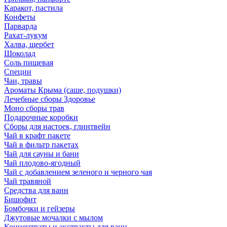
Каракот, пастила
Конфеты
Парварда
Рахат-лукум
Халва, щербет
Шоколад
Соль пищевая
Специи
Чаи, травы
Ароматы Крыма (саше, подушки)
Лечебные сборы Здоровье
Моно сборы трав
Подарочные коробки
Сборы для настоек, глинтвейн
Чай в крафт пакете
Чай в фильтр пакетах
Чай для сауны и бани
Чай плодово-ягодный
Чай с добавлением зеленого и черного чая
Чай травяной
Средства для ванн
Бишофит
Бомбочки и гейзеры
Джутовые мочалки с мылом
Концентраты и экстракты для ванн