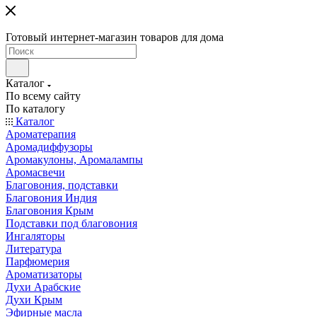
Готовый интернет-магазин товаров для дома
Каталог
По всему сайту
По каталогу
Каталог
Ароматерапия
Аромадиффузоры
Аромакулоны, Аромалампы
Аромасвечи
Благовония, подставки
Благовония Индия
Благовония Крым
Подставки под благовония
Ингаляторы
Литература
Парфюмерия
Ароматизаторы
Духи Арабские
Духи Крым
Эфирные масла