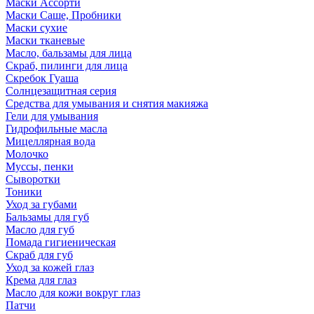
Маски Ассорти
Маски Саше, Пробники
Маски сухие
Маски тканевые
Масло, бальзамы для лица
Скраб, пилинги для лица
Скребок Гуаша
Солнцезащитная серия
Средства для умывания и снятия макияжа
Гели для умывания
Гидрофильные масла
Мицеллярная вода
Молочко
Муссы, пенки
Сыворотки
Тоники
Уход за губами
Бальзамы для губ
Масло для губ
Помада гигиеническая
Скраб для губ
Уход за кожей глаз
Крема для глаз
Масло для кожи вокруг глаз
Патчи