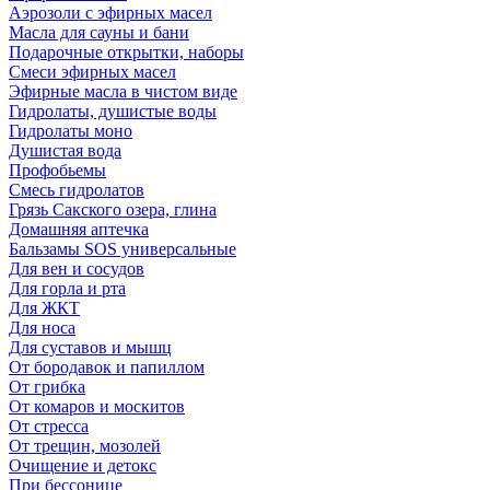
Аэрозоли с эфирных масел
Масла для сауны и бани
Подарочные открытки, наборы
Смеси эфирных масел
Эфирные масла в чистом виде
Гидролаты, душистые воды
Гидролаты моно
Душистая вода
Профобьемы
Смесь гидролатов
Грязь Сакского озера, глина
Домашняя аптечка
Бальзамы SOS универсальные
Для вен и сосудов
Для горла и рта
Для ЖКТ
Для носа
Для суставов и мышц
От бородавок и папиллом
От грибка
От комаров и москитов
От стресса
От трещин, мозолей
Очищение и детокс
При бессонице