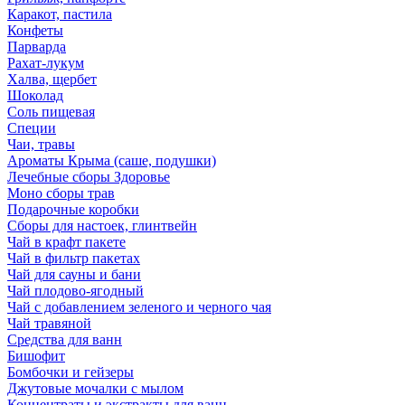
Каракот, пастила
Конфеты
Парварда
Рахат-лукум
Халва, щербет
Шоколад
Соль пищевая
Специи
Чаи, травы
Ароматы Крыма (саше, подушки)
Лечебные сборы Здоровье
Моно сборы трав
Подарочные коробки
Сборы для настоек, глинтвейн
Чай в крафт пакете
Чай в фильтр пакетах
Чай для сауны и бани
Чай плодово-ягодный
Чай с добавлением зеленого и черного чая
Чай травяной
Средства для ванн
Бишофит
Бомбочки и гейзеры
Джутовые мочалки с мылом
Концентраты и экстракты для ванн