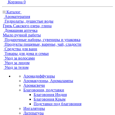
Корзина
0
Каталог
Ароматерапия
Гидролаты, душистые воды
Грязь Сакского озера, глина
Домашняя аптечка
Мыло ручной работы
Подарочные наборы, сувениры и упаковка
Продукты пищевые, варенье, чай, сладости
Средства для ванн
Товары для дома и семьи
Уход за волосами
Уход за лицом
Уход за телом
Аромадиффузоры
Аромакулоны, Аромалампы
Аромасвечи
Благовония, подставки
Благовония Индия
Благовония Крым
Подставки под благовония
Ингаляторы
Литература