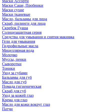
Маски Ассорти
Маски Саше, Пробники
Маски сухие
Маски тканевые
Масло, бальзамы для лица
Скраб, пилинги для лица
Скребок Гуаша
Солнцезащитная серия
Средства для умывания и снятия макияжа
Гели для умывания
Гидрофильные масла
Мицеллярная вода
Молочко
Муссы, пенки
Сыворотки
Тоники
Уход за губами
Бальзамы для губ
Масло для губ
Помада гигиеническая
Скраб для губ
Уход за кожей глаз
Крема для глаз
Масло для кожи вокруг глаз
Патчи