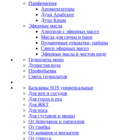
Парфюмерия
Ароматизаторы
Духи Арабские
Духи Крым
Эфирные масла
Аэрозоли с эфирных масел
Масла для сауны и бани
Подарочные открытки, наборы
Смеси эфирных масел
Эфирные масла в чистом виде
Гидролаты моно
Душистая вода
Профобьемы
Смесь гидролатов
Бальзамы SOS универсальные
Для вен и сосудов
Для горла и рта
Для ЖКТ
Для носа
Для суставов и мышц
От бородавок и папиллом
От грибка
От комаров и москитов
От стресса