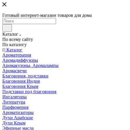
Готовый интернет-магазин товаров для дома
Каталог
По всему сайту
По каталогу
Каталог
Ароматерапия
Аромадиффузоры
Аромакулоны, Аромалампы
Аромасвечи
Благовония, подставки
Благовония Индия
Благовония Крым
Подставки под благовония
Ингаляторы
Литература
Парфюмерия
Ароматизаторы
Духи Арабские
Духи Крым
Эфирные масла