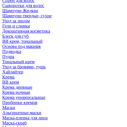
Спрей для волос
Сыворотки для волос
Шампуни Жидкие
Шампуни твердые, сухие
Уход за лицом
Гели и сливки
Декоративная косметика
Блеск для губ
ВВ крем, тональный
Основа под макияж
Подводка
Пудра
Тональный крем
Уход за бровями, тушь
Хайлайтер
Крема
ВВ крем
Крема дневные
Крема ночные
Крема универсальные
Пробники кремов
Маски
Альгинатные маски
Маска-пленка для лица
Маска-скраб