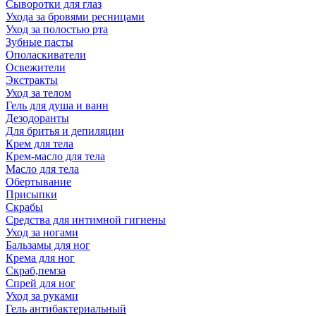
Сыворотки для глаз
Ухода за бровями ресницами
Уход за полостью рта
Зубные пасты
Ополаскиватели
Освежители
Экстракты
Уход за телом
Гель для душа и ванн
Дезодоранты
Для бритья и депиляции
Крем для тела
Крем-масло для тела
Масло для тела
Обертывание
Присыпки
Скрабы
Средства для интимной гигиены
Уход за ногами
Бальзамы для ног
Крема для ног
Скраб,пемза
Спрей для ног
Уход за руками
Гель антибактериальный