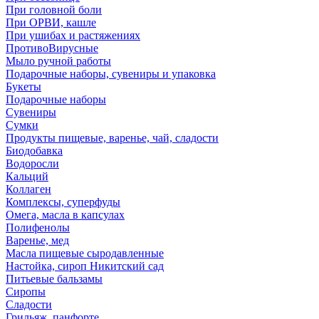
При головной боли
При ОРВИ, кашле
При ушибах и растяжениях
ПротивоВирусные
Мыло ручной работы
Подарочные наборы, сувениры и упаковка
Букеты
Подарочные наборы
Сувениры
Сумки
Продукты пищевые, варенье, чай, сладости
Биодобавка
Водоросли
Кальций
Коллаген
Комплексы, суперфуды
Омега, масла в капсулах
Полифенолы
Варенье, мед
Масла пищевые сыродавленные
Настойка, сироп Никитский сад
Питьевые бальзамы
Сиропы
Сладости
Грильяж, панфорте