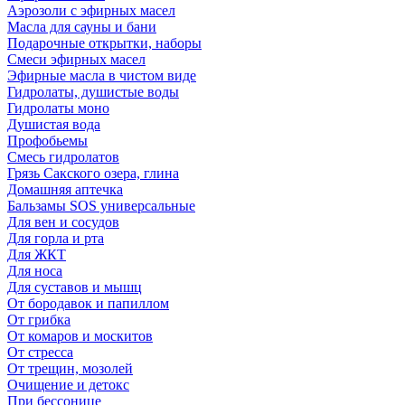
Аэрозоли с эфирных масел
Масла для сауны и бани
Подарочные открытки, наборы
Смеси эфирных масел
Эфирные масла в чистом виде
Гидролаты, душистые воды
Гидролаты моно
Душистая вода
Профобьемы
Смесь гидролатов
Грязь Сакского озера, глина
Домашняя аптечка
Бальзамы SOS универсальные
Для вен и сосудов
Для горла и рта
Для ЖКТ
Для носа
Для суставов и мышц
От бородавок и папиллом
От грибка
От комаров и москитов
От стресса
От трещин, мозолей
Очищение и детокс
При бессонице