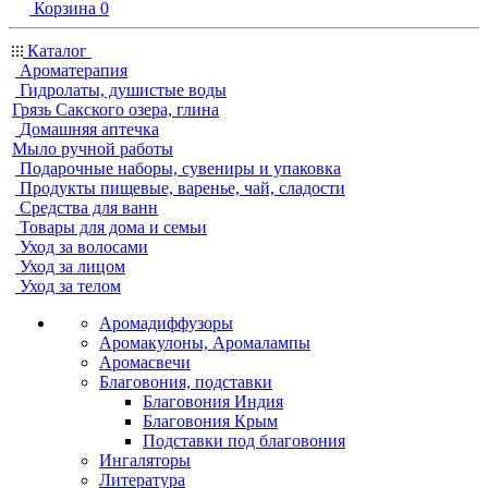
Корзина
0
Каталог
Ароматерапия
Гидролаты, душистые воды
Грязь Сакского озера, глина
Домашняя аптечка
Мыло ручной работы
Подарочные наборы, сувениры и упаковка
Продукты пищевые, варенье, чай, сладости
Средства для ванн
Товары для дома и семьи
Уход за волосами
Уход за лицом
Уход за телом
Аромадиффузоры
Аромакулоны, Аромалампы
Аромасвечи
Благовония, подставки
Благовония Индия
Благовония Крым
Подставки под благовония
Ингаляторы
Литература