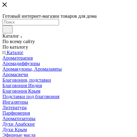
Готовый интернет-магазин товаров для дома
Каталог
По всему сайту
По каталогу
Каталог
Ароматерапия
Аромадиффузоры
Аромакулоны, Аромалампы
Аромасвечи
Благовония, подставки
Благовония Индия
Благовония Крым
Подставки под благовония
Ингаляторы
Литература
Парфюмерия
Ароматизаторы
Духи Арабские
Духи Крым
Эфирные масла