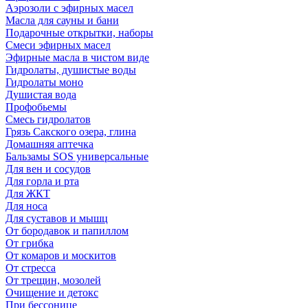
Аэрозоли с эфирных масел
Масла для сауны и бани
Подарочные открытки, наборы
Смеси эфирных масел
Эфирные масла в чистом виде
Гидролаты, душистые воды
Гидролаты моно
Душистая вода
Профобьемы
Смесь гидролатов
Грязь Сакского озера, глина
Домашняя аптечка
Бальзамы SOS универсальные
Для вен и сосудов
Для горла и рта
Для ЖКТ
Для носа
Для суставов и мышц
От бородавок и папиллом
От грибка
От комаров и москитов
От стресса
От трещин, мозолей
Очищение и детокс
При бессонице