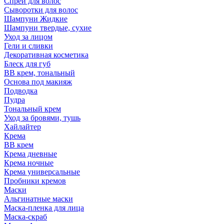
Спрей для волос
Сыворотки для волос
Шампуни Жидкие
Шампуни твердые, сухие
Уход за лицом
Гели и сливки
Декоративная косметика
Блеск для губ
ВВ крем, тональный
Основа под макияж
Подводка
Пудра
Тональный крем
Уход за бровями, тушь
Хайлайтер
Крема
ВВ крем
Крема дневные
Крема ночные
Крема универсальные
Пробники кремов
Маски
Альгинатные маски
Маска-пленка для лица
Маска-скраб