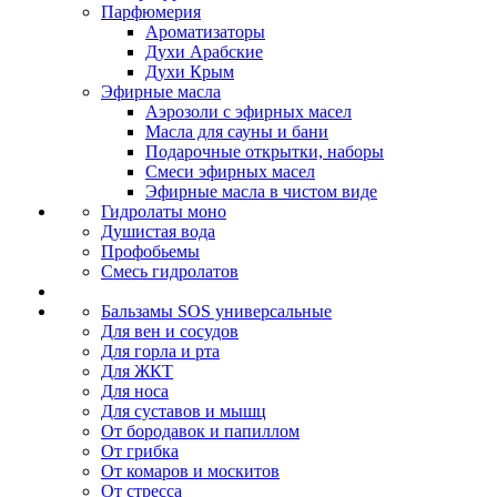
Парфюмерия
Ароматизаторы
Духи Арабские
Духи Крым
Эфирные масла
Аэрозоли с эфирных масел
Масла для сауны и бани
Подарочные открытки, наборы
Смеси эфирных масел
Эфирные масла в чистом виде
Гидролаты моно
Душистая вода
Профобьемы
Смесь гидролатов
Бальзамы SOS универсальные
Для вен и сосудов
Для горла и рта
Для ЖКТ
Для носа
Для суставов и мышц
От бородавок и папиллом
От грибка
От комаров и москитов
От стресса