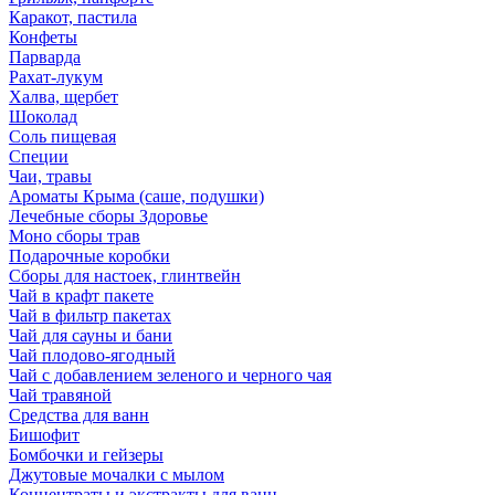
Каракот, пастила
Конфеты
Парварда
Рахат-лукум
Халва, щербет
Шоколад
Соль пищевая
Специи
Чаи, травы
Ароматы Крыма (саше, подушки)
Лечебные сборы Здоровье
Моно сборы трав
Подарочные коробки
Сборы для настоек, глинтвейн
Чай в крафт пакете
Чай в фильтр пакетах
Чай для сауны и бани
Чай плодово-ягодный
Чай с добавлением зеленого и черного чая
Чай травяной
Средства для ванн
Бишофит
Бомбочки и гейзеры
Джутовые мочалки с мылом
Концентраты и экстракты для ванн