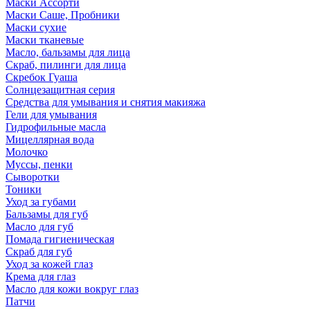
Маски Ассорти
Маски Саше, Пробники
Маски сухие
Маски тканевые
Масло, бальзамы для лица
Скраб, пилинги для лица
Скребок Гуаша
Солнцезащитная серия
Средства для умывания и снятия макияжа
Гели для умывания
Гидрофильные масла
Мицеллярная вода
Молочко
Муссы, пенки
Сыворотки
Тоники
Уход за губами
Бальзамы для губ
Масло для губ
Помада гигиеническая
Скраб для губ
Уход за кожей глаз
Крема для глаз
Масло для кожи вокруг глаз
Патчи