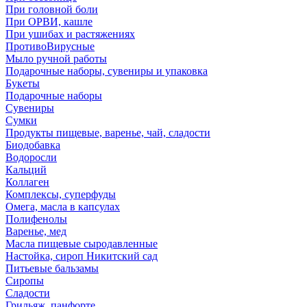
При головной боли
При ОРВИ, кашле
При ушибах и растяжениях
ПротивоВирусные
Мыло ручной работы
Подарочные наборы, сувениры и упаковка
Букеты
Подарочные наборы
Сувениры
Сумки
Продукты пищевые, варенье, чай, сладости
Биодобавка
Водоросли
Кальций
Коллаген
Комплексы, суперфуды
Омега, масла в капсулах
Полифенолы
Варенье, мед
Масла пищевые сыродавленные
Настойка, сироп Никитский сад
Питьевые бальзамы
Сиропы
Сладости
Грильяж, панфорте