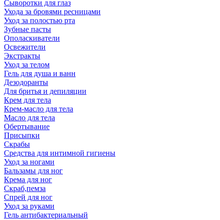
Сыворотки для глаз
Ухода за бровями ресницами
Уход за полостью рта
Зубные пасты
Ополаскиватели
Освежители
Экстракты
Уход за телом
Гель для душа и ванн
Дезодоранты
Для бритья и депиляции
Крем для тела
Крем-масло для тела
Масло для тела
Обертывание
Присыпки
Скрабы
Средства для интимной гигиены
Уход за ногами
Бальзамы для ног
Крема для ног
Скраб,пемза
Спрей для ног
Уход за руками
Гель антибактериальный