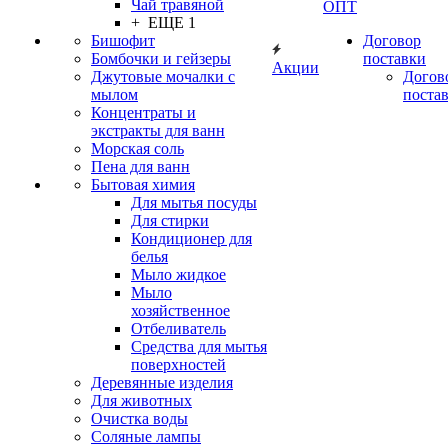
Чай травяной
ОПТ
+ ЕЩЕ 1
Бишофит
Договор
Бомбочки и гейзеры
поставки
Акции
Джутовые мочалки с
Догов
мылом
поста
Концентраты и
экстракты для ванн
Морская соль
Пена для ванн
Бытовая химия
Для мытья посуды
Для стирки
Кондиционер для
белья
Мыло жидкое
Мыло
хозяйственное
Отбеливатель
Средства для мытья
поверхностей
Деревянные изделия
Для животных
Очистка воды
Соляные лампы