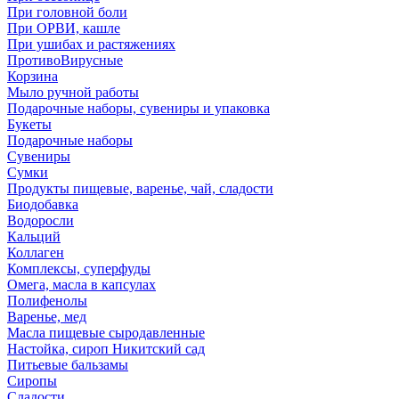
При головной боли
При ОРВИ, кашле
При ушибах и растяжениях
ПротивоВирусные
Корзина
Мыло ручной работы
Подарочные наборы, сувениры и упаковка
Букеты
Подарочные наборы
Сувениры
Сумки
Продукты пищевые, варенье, чай, сладости
Биодобавка
Водоросли
Кальций
Коллаген
Комплексы, суперфуды
Омега, масла в капсулах
Полифенолы
Варенье, мед
Масла пищевые сыродавленные
Настойка, сироп Никитский сад
Питьевые бальзамы
Сиропы
Сладости