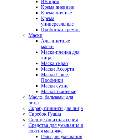
ВВ крем
Крема дневные
Крема ночные
Крема
универсальные
Пробники кремов
Маски
Альгинатные
маски
Маска-пленка для
лица
Маска-скраб
Маски Ассорти
Маски Саше,
Пробники
Маски сухие
Маски тканевые
Масло, бальзамы для
лица
Скраб, пилинги для лица
Скребок Гуаша
Солнцезащитная серия
Средства для умывания и
снятия макияжа
Гели для умывания