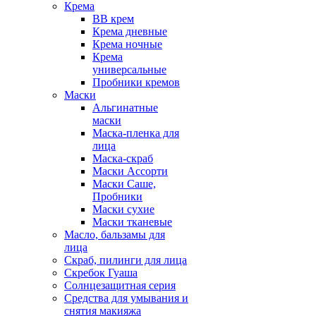
Крема
ВВ крем
Крема дневные
Крема ночные
Крема
универсальные
Пробники кремов
Маски
Альгинатные
маски
Маска-пленка для
лица
Маска-скраб
Маски Ассорти
Маски Саше,
Пробники
Маски сухие
Маски тканевые
Масло, бальзамы для
лица
Скраб, пилинги для лица
Скребок Гуаша
Солнцезащитная серия
Средства для умывания и
снятия макияжа