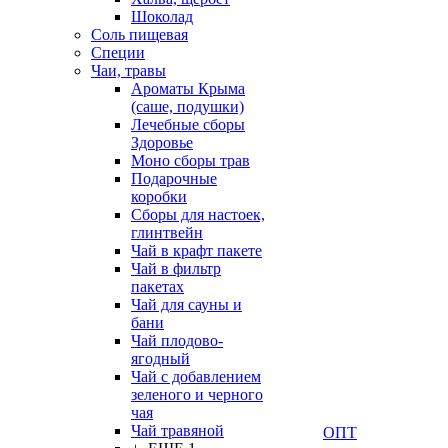
Шоколад
Соль пищевая
Специи
Чаи, травы
Ароматы Крыма
(саше, подушки)
Лечебные сборы
Здоровье
Моно сборы трав
Подарочные
коробки
Сборы для настоек,
глинтвейн
Чай в крафт пакете
Чай в фильтр
пакетах
Чай для сауны и
бани
Чай плодово-
ягодный
Чай с добавлением
зеленого и черного
чая
Чай травяной
ОПТ