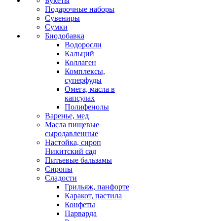
Букеты
Подарочные наборы
Сувениры
Сумки
Биодобавка
Водоросли
Кальций
Коллаген
Комплексы,
суперфуды
Омега, масла в
капсулах
Полифенолы
Варенье, мед
Масла пищевые
сыродавленные
Настойка, сироп
Никитский сад
Питьевые бальзамы
Сиропы
Сладости
Грильяж, панфорте
Каракот, пастила
Конфеты
Парварда