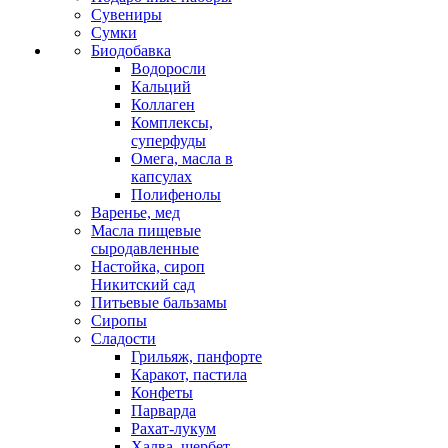
Сувениры
Сумки
Биодобавка
Водоросли
Кальций
Коллаген
Комплексы,
суперфуды
Омега, масла в
капсулах
Полифенолы
Варенье, мед
Масла пищевые
сыродавленные
Настойка, сироп
Никитский сад
Питьевые бальзамы
Сиропы
Сладости
Грильяж, панфорте
Каракот, пастила
Конфеты
Парварда
Рахат-лукум
Халва, щербет