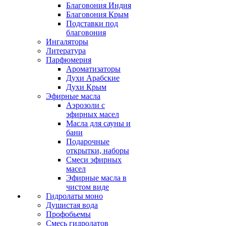
Благовония Индия
Благовония Крым
Подставки под
благовония
Ингаляторы
Литература
Парфюмерия
Ароматизаторы
Духи Арабские
Духи Крым
Эфирные масла
Аэрозоли с
эфирных масел
Масла для сауны и
бани
Подарочные
открытки, наборы
Смеси эфирных
масел
Эфирные масла в
чистом виде
Гидролаты моно
Душистая вода
Профобьемы
Смесь гидролатов