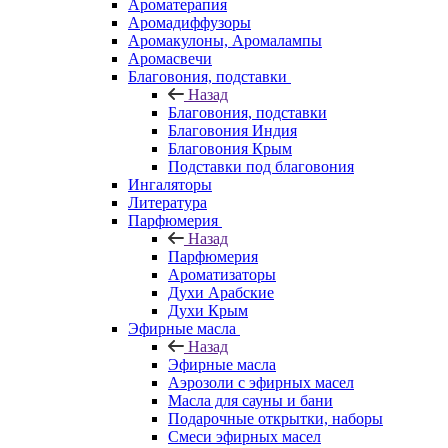
Ароматерапия
Аромадиффузоры
Аромакулоны, Аромалампы
Аромасвечи
Благовония, подставки
Назад
Благовония, подставки
Благовония Индия
Благовония Крым
Подставки под благовония
Ингаляторы
Литература
Парфюмерия
Назад
Парфюмерия
Ароматизаторы
Духи Арабские
Духи Крым
Эфирные масла
Назад
Эфирные масла
Аэрозоли с эфирных масел
Масла для сауны и бани
Подарочные открытки, наборы
Смеси эфирных масел