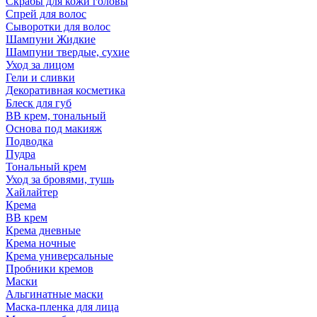
Скрабы для кожи головы
Спрей для волос
Сыворотки для волос
Шампуни Жидкие
Шампуни твердые, сухие
Уход за лицом
Гели и сливки
Декоративная косметика
Блеск для губ
ВВ крем, тональный
Основа под макияж
Подводка
Пудра
Тональный крем
Уход за бровями, тушь
Хайлайтер
Крема
ВВ крем
Крема дневные
Крема ночные
Крема универсальные
Пробники кремов
Маски
Альгинатные маски
Маска-пленка для лица