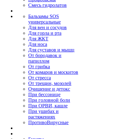
Смесь гидролатов
Бальзамы SOS
универсальные
Для вен и сосудов
Для горла и рта
Для ЖКТ
Для носа
Для суставов и мышц
От бородавок и
папиллом
От грибка
От комаров и москитов
От стресса
От трещин, мозолей
Очищение и детокс
При бессонице
При головной боли
При ОРВИ, кашле
При ушибах и
растяжениях
ПротивоВирусные