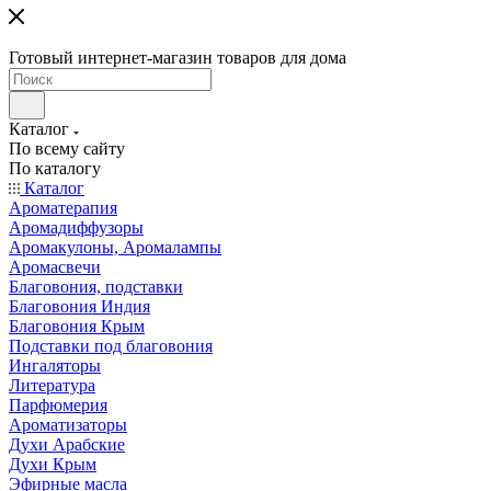
Готовый интернет-магазин товаров для дома
Каталог
По всему сайту
По каталогу
Каталог
Ароматерапия
Аромадиффузоры
Аромакулоны, Аромалампы
Аромасвечи
Благовония, подставки
Благовония Индия
Благовония Крым
Подставки под благовония
Ингаляторы
Литература
Парфюмерия
Ароматизаторы
Духи Арабские
Духи Крым
Эфирные масла