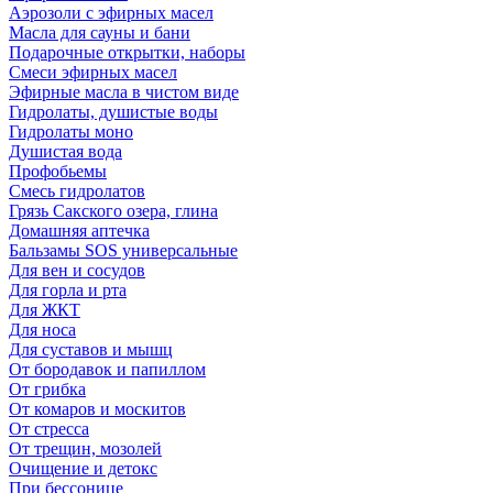
Аэрозоли с эфирных масел
Масла для сауны и бани
Подарочные открытки, наборы
Смеси эфирных масел
Эфирные масла в чистом виде
Гидролаты, душистые воды
Гидролаты моно
Душистая вода
Профобьемы
Смесь гидролатов
Грязь Сакского озера, глина
Домашняя аптечка
Бальзамы SOS универсальные
Для вен и сосудов
Для горла и рта
Для ЖКТ
Для носа
Для суставов и мышц
От бородавок и папиллом
От грибка
От комаров и москитов
От стресса
От трещин, мозолей
Очищение и детокс
При бессонице