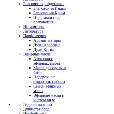
Благовония, подставки
Благовония Индия
Благовония Крым
Подставки под
благовония
Ингаляторы
Литература
Парфюмерия
Ароматизаторы
Духи Арабские
Духи Крым
Эфирные масла
Аэрозоли с
эфирных масел
Масла для сауны и
бани
Подарочные
открытки, наборы
Смеси эфирных
масел
Эфирные масла в
чистом виде
Гидролаты моно
Душистая вода
Профобьемы