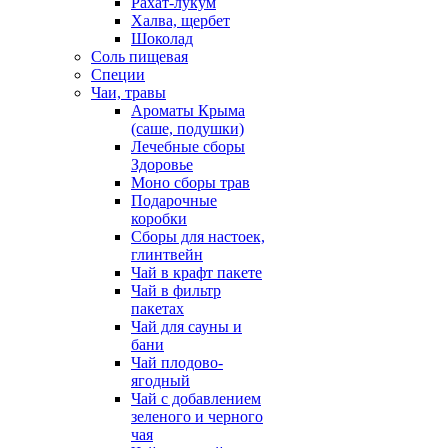
Рахат-лукум
Халва, щербет
Шоколад
Соль пищевая
Специи
Чаи, травы
Ароматы Крыма
(саше, подушки)
Лечебные сборы
Здоровье
Моно сборы трав
Подарочные
коробки
Сборы для настоек,
глинтвейн
Чай в крафт пакете
Чай в фильтр
пакетах
Чай для сауны и
бани
Чай плодово-
ягодный
Чай с добавлением
зеленого и черного
чая