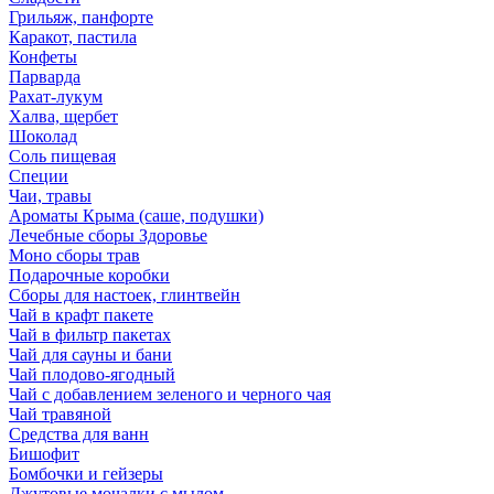
Грильяж, панфорте
Каракот, пастила
Конфеты
Парварда
Рахат-лукум
Халва, щербет
Шоколад
Соль пищевая
Специи
Чаи, травы
Ароматы Крыма (саше, подушки)
Лечебные сборы Здоровье
Моно сборы трав
Подарочные коробки
Сборы для настоек, глинтвейн
Чай в крафт пакете
Чай в фильтр пакетах
Чай для сауны и бани
Чай плодово-ягодный
Чай с добавлением зеленого и черного чая
Чай травяной
Средства для ванн
Бишофит
Бомбочки и гейзеры
Джутовые мочалки с мылом