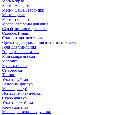
Маска-скраб
Маски Ассорти
Маски Саше, Пробники
Маски сухие
Маски тканевые
Масло, бальзамы для лица
Скраб, пилинги для лица
Скребок Гуаша
Солнцезащитная серия
Средства для умывания и снятия макияжа
Гели для умывания
Гидрофильные масла
Мицеллярная вода
Молочко
Муссы, пенки
Сыворотки
Тоники
Уход за губами
Бальзамы для губ
Масло для губ
Помада гигиеническая
Скраб для губ
Уход за кожей глаз
Крема для глаз
Масло для кожи вокруг глаз