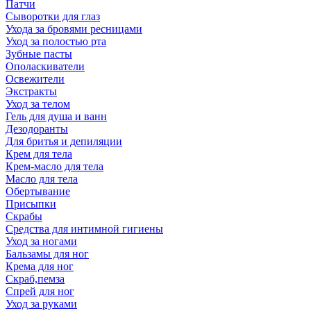
Патчи
Сыворотки для глаз
Ухода за бровями ресницами
Уход за полостью рта
Зубные пасты
Ополаскиватели
Освежители
Экстракты
Уход за телом
Гель для душа и ванн
Дезодоранты
Для бритья и депиляции
Крем для тела
Крем-масло для тела
Масло для тела
Обертывание
Присыпки
Скрабы
Средства для интимной гигиены
Уход за ногами
Бальзамы для ног
Крема для ног
Скраб,пемза
Спрей для ног
Уход за руками