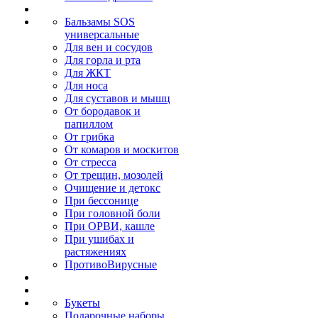
Бальзамы SOS
универсальные
Для вен и сосудов
Для горла и рта
Для ЖКТ
Для носа
Для суставов и мышц
От бородавок и
папиллом
От грибка
От комаров и москитов
От стресса
От трещин, мозолей
Очищение и детокс
При бессонице
При головной боли
При ОРВИ, кашле
При ушибах и
растяжениях
ПротивоВирусные
Букеты
Подарочные наборы