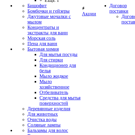
+ ЕЩЕ 1
Бишофит
Договор
Бомбочки и гейзеры
поставки
Акции
Джутовые мочалки с
Догов
мылом
поста
Концентраты и
экстракты для ванн
Морская соль
Пена для ванн
Бытовая химия
Для мытья посуды
Для стирки
Кондиционер для
белья
Мыло жидкое
Мыло
хозяйственное
Отбеливатель
Средства для мытья
поверхностей
Деревянные изделия
Для животных
Очистка воды
Соляные лампы
Бальзамы для волос