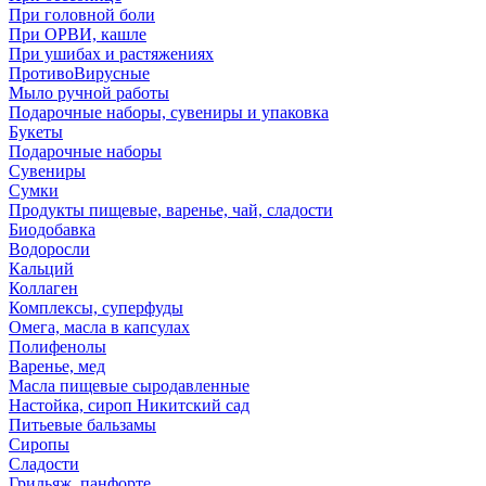
При головной боли
При ОРВИ, кашле
При ушибах и растяжениях
ПротивоВирусные
Мыло ручной работы
Подарочные наборы, сувениры и упаковка
Букеты
Подарочные наборы
Сувениры
Сумки
Продукты пищевые, варенье, чай, сладости
Биодобавка
Водоросли
Кальций
Коллаген
Комплексы, суперфуды
Омега, масла в капсулах
Полифенолы
Варенье, мед
Масла пищевые сыродавленные
Настойка, сироп Никитский сад
Питьевые бальзамы
Сиропы
Сладости
Грильяж, панфорте