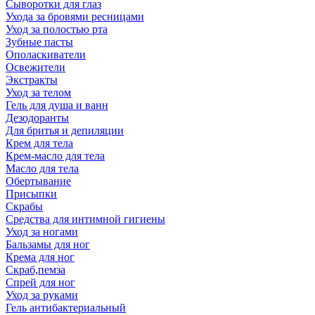
Сыворотки для глаз
Ухода за бровями ресницами
Уход за полостью рта
Зубные пасты
Ополаскиватели
Освежители
Экстракты
Уход за телом
Гель для душа и ванн
Дезодоранты
Для бритья и депиляции
Крем для тела
Крем-масло для тела
Масло для тела
Обертывание
Присыпки
Скрабы
Средства для интимной гигиены
Уход за ногами
Бальзамы для ног
Крема для ног
Скраб,пемза
Спрей для ног
Уход за руками
Гель антибактериальный