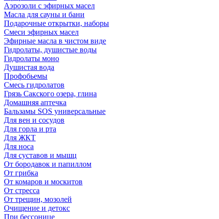
Аэрозоли с эфирных масел
Масла для сауны и бани
Подарочные открытки, наборы
Смеси эфирных масел
Эфирные масла в чистом виде
Гидролаты, душистые воды
Гидролаты моно
Душистая вода
Профобьемы
Смесь гидролатов
Грязь Сакского озера, глина
Домашняя аптечка
Бальзамы SOS универсальные
Для вен и сосудов
Для горла и рта
Для ЖКТ
Для носа
Для суставов и мышц
От бородавок и папиллом
От грибка
От комаров и москитов
От стресса
От трещин, мозолей
Очищение и детокс
При бессонице