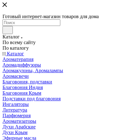
Готовый интернет-магазин товаров для дома
Каталог
По всему сайту
По каталогу
Каталог
Ароматерапия
Аромадиффузоры
Аромакулоны, Аромалампы
Аромасвечи
Благовония, подставки
Благовония Индия
Благовония Крым
Подставки под благовония
Ингаляторы
Литература
Парфюмерия
Ароматизаторы
Духи Арабские
Духи Крым
Эфирные масла