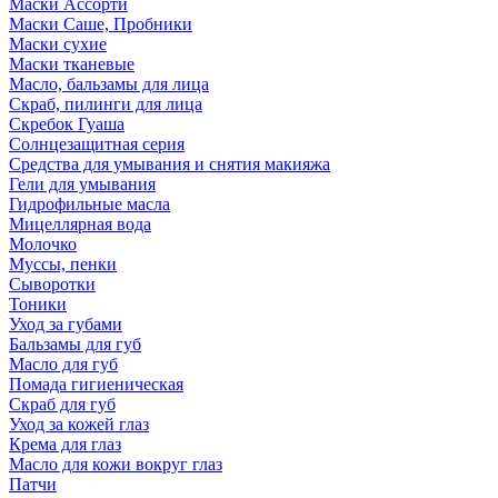
Маски Ассорти
Маски Саше, Пробники
Маски сухие
Маски тканевые
Масло, бальзамы для лица
Скраб, пилинги для лица
Скребок Гуаша
Солнцезащитная серия
Средства для умывания и снятия макияжа
Гели для умывания
Гидрофильные масла
Мицеллярная вода
Молочко
Муссы, пенки
Сыворотки
Тоники
Уход за губами
Бальзамы для губ
Масло для губ
Помада гигиеническая
Скраб для губ
Уход за кожей глаз
Крема для глаз
Масло для кожи вокруг глаз
Патчи