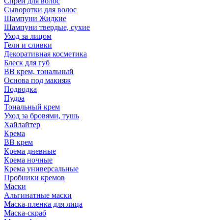
Спрей для волос
Сыворотки для волос
Шампуни Жидкие
Шампуни твердые, сухие
Уход за лицом
Гели и сливки
Декоративная косметика
Блеск для губ
ВВ крем, тональный
Основа под макияж
Подводка
Пудра
Тональный крем
Уход за бровями, тушь
Хайлайтер
Крема
ВВ крем
Крема дневные
Крема ночные
Крема универсальные
Пробники кремов
Маски
Альгинатные маски
Маска-пленка для лица
Маска-скраб