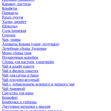
Каракот, пастила
Конфеты
Парварда
Рахат-лукум
Халва, щербет
Шоколад
Соль пищевая
Специи
Чаи, травы
Ароматы Крыма (саше, подушки)
Лечебные сборы Здоровье
Моно сборы трав
Подарочные коробки
Сборы для настоек, глинтвейн
Чай в крафт пакете
Чай в фильтр пакетах
Чай для сауны и бани
Чай плодово-ягодный
Чай с добавлением зеленого и черного чая
Чай травяной
Средства для ванн
Бишофит
Бомбочки и гейзеры
Джутовые мочалки с мылом
Концентраты и экстракты для ванн