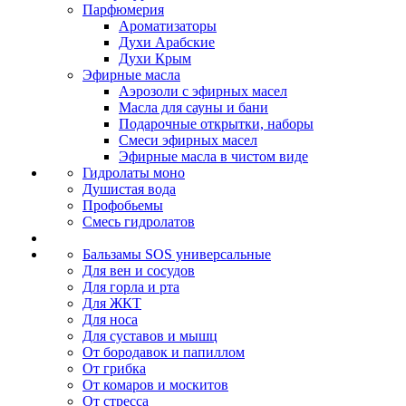
Парфюмерия
Ароматизаторы
Духи Арабские
Духи Крым
Эфирные масла
Аэрозоли с эфирных масел
Масла для сауны и бани
Подарочные открытки, наборы
Смеси эфирных масел
Эфирные масла в чистом виде
Гидролаты моно
Душистая вода
Профобьемы
Смесь гидролатов
Бальзамы SOS универсальные
Для вен и сосудов
Для горла и рта
Для ЖКТ
Для носа
Для суставов и мышц
От бородавок и папиллом
От грибка
От комаров и москитов
От стресса