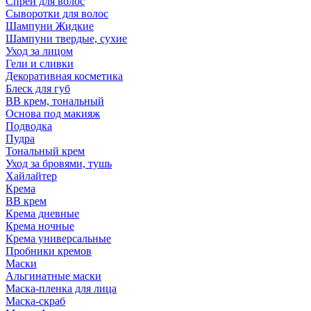
Спрей для волос
Сыворотки для волос
Шампуни Жидкие
Шампуни твердые, сухие
Уход за лицом
Гели и сливки
Декоративная косметика
Блеск для губ
ВВ крем, тональный
Основа под макияж
Подводка
Пудра
Тональный крем
Уход за бровями, тушь
Хайлайтер
Крема
ВВ крем
Крема дневные
Крема ночные
Крема универсальные
Пробники кремов
Маски
Альгинатные маски
Маска-пленка для лица
Маска-скраб