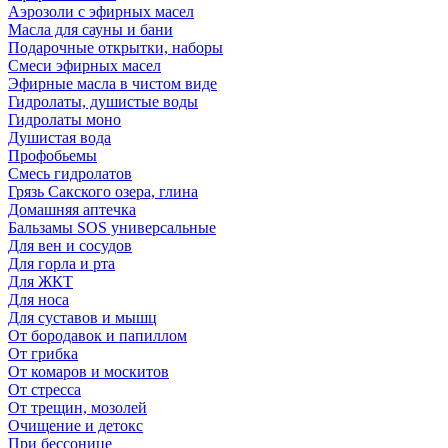
Аэрозоли с эфирных масел
Масла для сауны и бани
Подарочные открытки, наборы
Смеси эфирных масел
Эфирные масла в чистом виде
Гидролаты, душистые воды
Гидролаты моно
Душистая вода
Профобьемы
Смесь гидролатов
Грязь Сакского озера, глина
Домашняя аптечка
Бальзамы SOS универсальные
Для вен и сосудов
Для горла и рта
Для ЖКТ
Для носа
Для суставов и мышц
От бородавок и папиллом
От грибка
От комаров и москитов
От стресса
От трещин, мозолей
Очищение и детокс
При бессонице