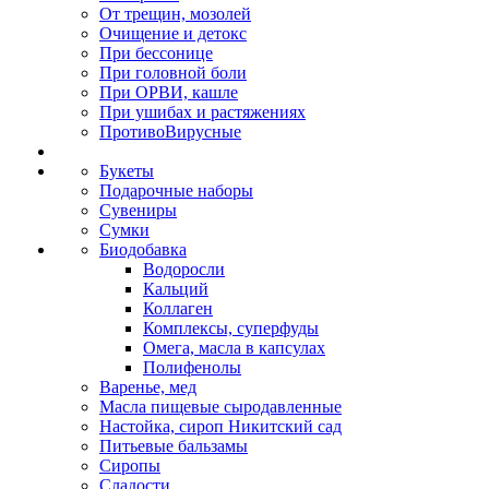
От трещин, мозолей
Очищение и детокс
При бессонице
При головной боли
При ОРВИ, кашле
При ушибах и растяжениях
ПротивоВирусные
Букеты
Подарочные наборы
Сувениры
Сумки
Биодобавка
Водоросли
Кальций
Коллаген
Комплексы, суперфуды
Омега, масла в капсулах
Полифенолы
Варенье, мед
Масла пищевые сыродавленные
Настойка, сироп Никитский сад
Питьевые бальзамы
Сиропы
Сладости