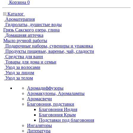
Корзина
0
Каталог
Ароматерапия
Гидролаты, душистые воды
Грязь Сакского озера, глина
Домашняя аптечка
Мыло ручной работы
Подарочные наборы, сувениры и упаковка
Продукты пищевые, варенье, чай, сладости
Средства для ванн
Товары для дома и семьи
Уход за волосами
Уход за лицом
Уход за телом
Аромадиффузоры
Аромакулоны, Аромалампы
Аромасвечи
Благовония, подставки
Благовония Индия
Благовония Крым
Подставки под благовония
Ингаляторы
Литература