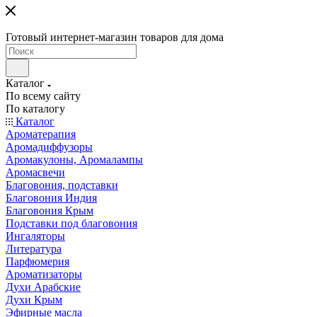
Готовый интернет-магазин товаров для дома
Каталог
По всему сайту
По каталогу
Каталог
Ароматерапия
Аромадиффузоры
Аромакулоны, Аромалампы
Аромасвечи
Благовония, подставки
Благовония Индия
Благовония Крым
Подставки под благовония
Ингаляторы
Литература
Парфюмерия
Ароматизаторы
Духи Арабские
Духи Крым
Эфирные масла