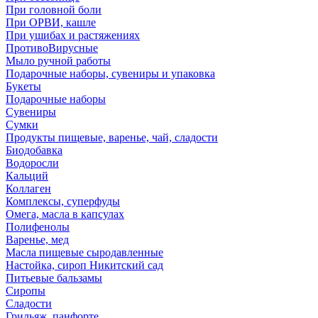
При головной боли
При ОРВИ, кашле
При ушибах и растяжениях
ПротивоВирусные
Мыло ручной работы
Подарочные наборы, сувениры и упаковка
Букеты
Подарочные наборы
Сувениры
Сумки
Продукты пищевые, варенье, чай, сладости
Биодобавка
Водоросли
Кальций
Коллаген
Комплексы, суперфуды
Омега, масла в капсулах
Полифенолы
Варенье, мед
Масла пищевые сыродавленные
Настойка, сироп Никитский сад
Питьевые бальзамы
Сиропы
Сладости
Грильяж, панфорте