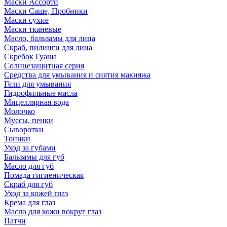
Маски Ассорти
Маски Саше, Пробники
Маски сухие
Маски тканевые
Масло, бальзамы для лица
Скраб, пилинги для лица
Скребок Гуаша
Солнцезащитная серия
Средства для умывания и снятия макияжа
Гели для умывания
Гидрофильные масла
Мицеллярная вода
Молочко
Муссы, пенки
Сыворотки
Тоники
Уход за губами
Бальзамы для губ
Масло для губ
Помада гигиеническая
Скраб для губ
Уход за кожей глаз
Крема для глаз
Масло для кожи вокруг глаз
Патчи