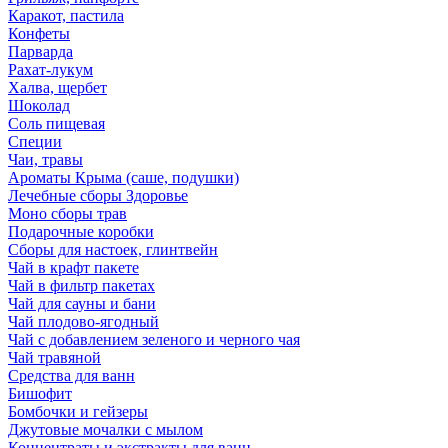
Каракот, пастила
Конфеты
Парварда
Рахат-лукум
Халва, щербет
Шоколад
Соль пищевая
Специи
Чаи, травы
Ароматы Крыма (саше, подушки)
Лечебные сборы Здоровье
Моно сборы трав
Подарочные коробки
Сборы для настоек, глинтвейн
Чай в крафт пакете
Чай в фильтр пакетах
Чай для сауны и бани
Чай плодово-ягодный
Чай с добавлением зеленого и черного чая
Чай травяной
Средства для ванн
Бишофит
Бомбочки и гейзеры
Джутовые мочалки с мылом
Концентраты и экстракты для ванн