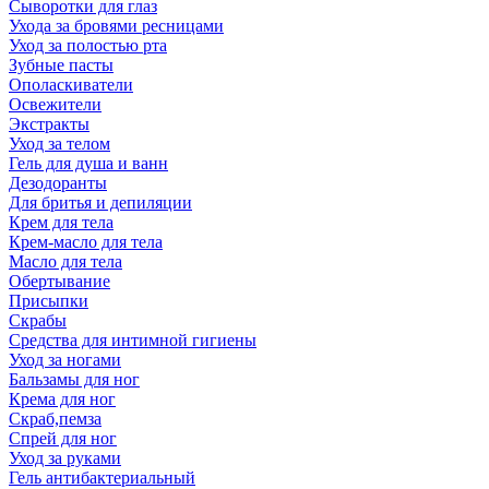
Сыворотки для глаз
Ухода за бровями ресницами
Уход за полостью рта
Зубные пасты
Ополаскиватели
Освежители
Экстракты
Уход за телом
Гель для душа и ванн
Дезодоранты
Для бритья и депиляции
Крем для тела
Крем-масло для тела
Масло для тела
Обертывание
Присыпки
Скрабы
Средства для интимной гигиены
Уход за ногами
Бальзамы для ног
Крема для ног
Скраб,пемза
Спрей для ног
Уход за руками
Гель антибактериальный