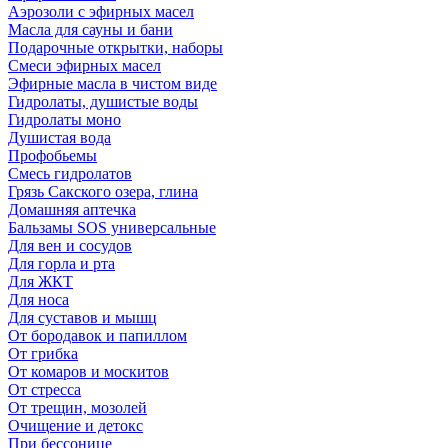
Аэрозоли с эфирных масел
Масла для сауны и бани
Подарочные открытки, наборы
Смеси эфирных масел
Эфирные масла в чистом виде
Гидролаты, душистые воды
Гидролаты моно
Душистая вода
Профобьемы
Смесь гидролатов
Грязь Сакского озера, глина
Домашняя аптечка
Бальзамы SOS универсальные
Для вен и сосудов
Для горла и рта
Для ЖКТ
Для носа
Для суставов и мышц
От бородавок и папиллом
От грибка
От комаров и москитов
От стресса
От трещин, мозолей
Очищение и детокс
При бессонице