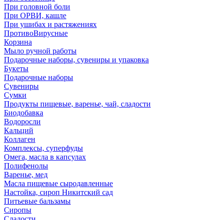
При головной боли
При ОРВИ, кашле
При ушибах и растяжениях
ПротивоВирусные
Корзина
Мыло ручной работы
Подарочные наборы, сувениры и упаковка
Букеты
Подарочные наборы
Сувениры
Сумки
Продукты пищевые, варенье, чай, сладости
Биодобавка
Водоросли
Кальций
Коллаген
Комплексы, суперфуды
Омега, масла в капсулах
Полифенолы
Варенье, мед
Масла пищевые сыродавленные
Настойка, сироп Никитский сад
Питьевые бальзамы
Сиропы
Сладости