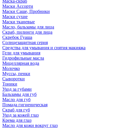
Маска-скраб
Маски Ассорти
Маски Саше, Пробники
Маски сухие
Маски тканевые
Масло, бальзамы для лица
Скраб, пилинги для лица
Скребок Гуаша
Солнцезащитная серия
Средства для умывания и снятия макияжа
Гели для умывания
Гидрофильные масла
Мицеллярная вода
Молочко
Муссы, пенки
Сыворотки
Тоники
Уход за губами
Бальзамы для губ
Масло для губ
Помада гигиеническая
Скраб для губ
Уход за кожей глаз
Крема для глаз
Масло для кожи вокруг глаз