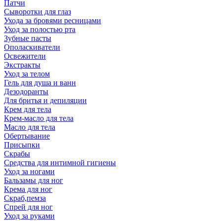
Патчи
Сыворотки для глаз
Ухода за бровями ресницами
Уход за полостью рта
Зубные пасты
Ополаскиватели
Освежители
Экстракты
Уход за телом
Гель для душа и ванн
Дезодоранты
Для бритья и депиляции
Крем для тела
Крем-масло для тела
Масло для тела
Обертывание
Присыпки
Скрабы
Средства для интимной гигиены
Уход за ногами
Бальзамы для ног
Крема для ног
Скраб,пемза
Спрей для ног
Уход за руками