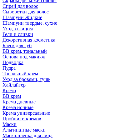
Скрабы для кожи головы
Спрей для волос
Сыворотки для волос
Шампуни Жидкие
Шампуни твердые, сухие
Уход за лицом
Гели и сливки
Декоративная косметика
Блеск для губ
ВВ крем, тональный
Основа под макияж
Подводка
Пудра
Тональный крем
Уход за бровями, тушь
Хайлайтер
Крема
ВВ крем
Крема дневные
Крема ночные
Крема универсальные
Пробники кремов
Маски
Альгинатные маски
Маска-пленка для лица