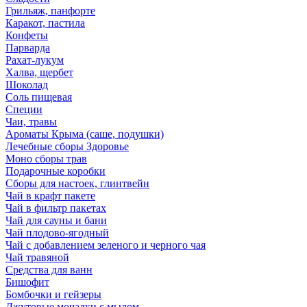
Грильяж, панфорте
Каракот, пастила
Конфеты
Парварда
Рахат-лукум
Халва, щербет
Шоколад
Соль пищевая
Специи
Чаи, травы
Ароматы Крыма (саше, подушки)
Лечебные сборы Здоровье
Моно сборы трав
Подарочные коробки
Сборы для настоек, глинтвейн
Чай в крафт пакете
Чай в фильтр пакетах
Чай для сауны и бани
Чай плодово-ягодный
Чай с добавлением зеленого и черного чая
Чай травяной
Средства для ванн
Бишофит
Бомбочки и гейзеры
Джутовые мочалки с мылом