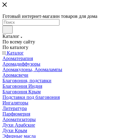
Готовый интернет-магазин товаров для дома
Каталог
По всему сайту
По каталогу
Каталог
Ароматерапия
Аромадиффузоры
Аромакулоны, Аромалампы
Аромасвечи
Благовония, подставки
Благовония Индия
Благовония Крым
Подставки под благовония
Ингаляторы
Литература
Парфюмерия
Ароматизаторы
Духи Арабские
Духи Крым
Эфирные масла