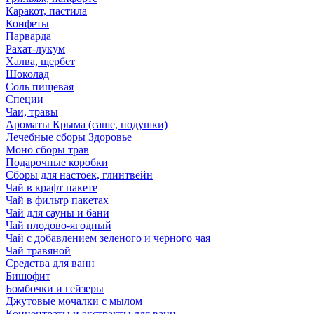
Каракот, пастила
Конфеты
Парварда
Рахат-лукум
Халва, щербет
Шоколад
Соль пищевая
Специи
Чаи, травы
Ароматы Крыма (саше, подушки)
Лечебные сборы Здоровье
Моно сборы трав
Подарочные коробки
Сборы для настоек, глинтвейн
Чай в крафт пакете
Чай в фильтр пакетах
Чай для сауны и бани
Чай плодово-ягодный
Чай с добавлением зеленого и черного чая
Чай травяной
Средства для ванн
Бишофит
Бомбочки и гейзеры
Джутовые мочалки с мылом
Концентраты и экстракты для ванн