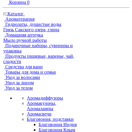
Корзина
0
Каталог
Ароматерапия
Гидролаты, душистые воды
Грязь Сакского озера, глина
Домашняя аптечка
Мыло ручной работы
Подарочные наборы, сувениры и
упаковка
Продукты пищевые, варенье, чай,
сладости
Средства для ванн
Товары для дома и семьи
Уход за волосами
Уход за лицом
Уход за телом
Аромадиффузоры
Аромакулоны,
Аромалампы
Аромасвечи
Благовония, подставки
Благовония Индия
Благовония Крым