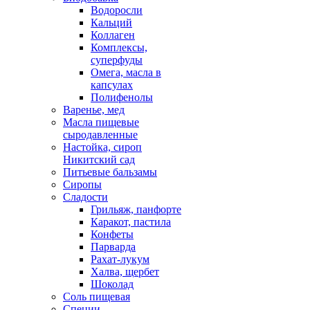
Водоросли
Кальций
Коллаген
Комплексы,
суперфуды
Омега, масла в
капсулах
Полифенолы
Варенье, мед
Масла пищевые
сыродавленные
Настойка, сироп
Никитский сад
Питьевые бальзамы
Сиропы
Сладости
Грильяж, панфорте
Каракот, пастила
Конфеты
Парварда
Рахат-лукум
Халва, щербет
Шоколад
Соль пищевая
Специи