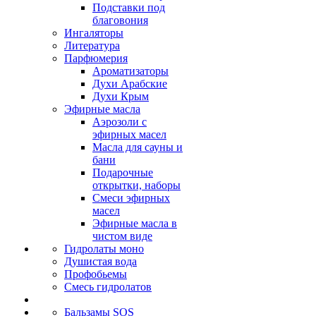
Подставки под
благовония
Ингаляторы
Литература
Парфюмерия
Ароматизаторы
Духи Арабские
Духи Крым
Эфирные масла
Аэрозоли с
эфирных масел
Масла для сауны и
бани
Подарочные
открытки, наборы
Смеси эфирных
масел
Эфирные масла в
чистом виде
Гидролаты моно
Душистая вода
Профобьемы
Смесь гидролатов
Бальзамы SOS