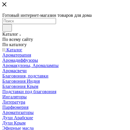
Готовый интернет-магазин товаров для дома
Каталог
По всему сайту
По каталогу
Каталог
Ароматерапия
Аромадиффузоры
Аромакулоны, Аромалампы
Аромасвечи
Благовония, подставки
Благовония Индия
Благовония Крым
Подставки под благовония
Ингаляторы
Литература
Парфюмерия
Ароматизаторы
Духи Арабские
Духи Крым
Эфирные масла