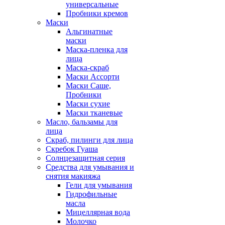
универсальные
Пробники кремов
Маски
Альгинатные
маски
Маска-пленка для
лица
Маска-скраб
Маски Ассорти
Маски Саше,
Пробники
Маски сухие
Маски тканевые
Масло, бальзамы для
лица
Скраб, пилинги для лица
Скребок Гуаша
Солнцезащитная серия
Средства для умывания и
снятия макияжа
Гели для умывания
Гидрофильные
масла
Мицеллярная вода
Молочко