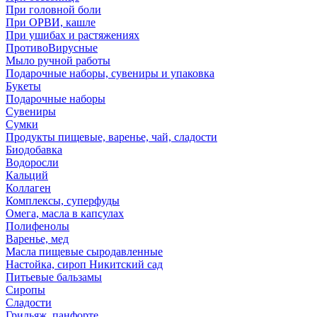
При головной боли
При ОРВИ, кашле
При ушибах и растяжениях
ПротивоВирусные
Мыло ручной работы
Подарочные наборы, сувениры и упаковка
Букеты
Подарочные наборы
Сувениры
Сумки
Продукты пищевые, варенье, чай, сладости
Биодобавка
Водоросли
Кальций
Коллаген
Комплексы, суперфуды
Омега, масла в капсулах
Полифенолы
Варенье, мед
Масла пищевые сыродавленные
Настойка, сироп Никитский сад
Питьевые бальзамы
Сиропы
Сладости
Грильяж, панфорте