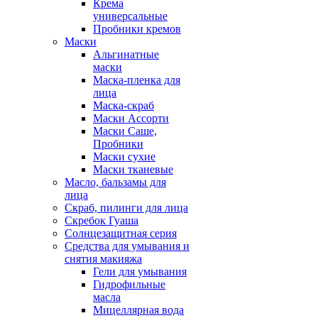
Крема
универсальные
Пробники кремов
Маски
Альгинатные
маски
Маска-пленка для
лица
Маска-скраб
Маски Ассорти
Маски Саше,
Пробники
Маски сухие
Маски тканевые
Масло, бальзамы для
лица
Скраб, пилинги для лица
Скребок Гуаша
Солнцезащитная серия
Средства для умывания и
снятия макияжа
Гели для умывания
Гидрофильные
масла
Мицеллярная вода