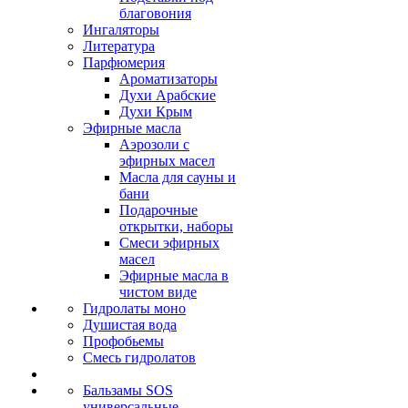
благовония
Ингаляторы
Литература
Парфюмерия
Ароматизаторы
Духи Арабские
Духи Крым
Эфирные масла
Аэрозоли с
эфирных масел
Масла для сауны и
бани
Подарочные
открытки, наборы
Смеси эфирных
масел
Эфирные масла в
чистом виде
Гидролаты моно
Душистая вода
Профобьемы
Смесь гидролатов
Бальзамы SOS
универсальные