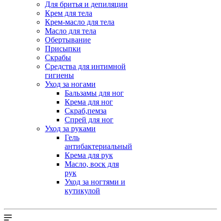
Для бритья и депиляции
Крем для тела
Крем-масло для тела
Масло для тела
Обертывание
Присыпки
Скрабы
Средства для интимной
гигиены
Уход за ногами
Бальзамы для ног
Крема для ног
Скраб,пемза
Спрей для ног
Уход за руками
Гель
антибактериальный
Крема для рук
Масло, воск для
рук
Уход за ногтями и
кутикулой