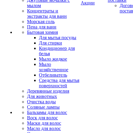
Джутовые мочалки с
поставки
Акции
мылом
Догов
Концентраты и
поста
экстракты для ванн
Морская соль
Пена для ванн
Бытовая химия
Для мытья посуды
Для стирки
Кондиционер для
белья
Мыло жидкое
Мыло
хозяйственное
Отбеливатель
Средства для мытья
поверхностей
Деревянные изделия
Для животных
Очистка воды
Соляные лампы
Бальзамы для волос
Воск для волос
Маски для волос
Масло для волос