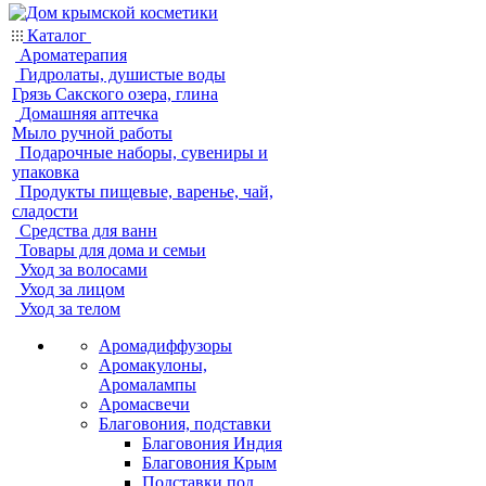
Каталог
Ароматерапия
Гидролаты, душистые воды
Грязь Сакского озера, глина
Домашняя аптечка
Мыло ручной работы
Подарочные наборы, сувениры и
упаковка
Продукты пищевые, варенье, чай,
сладости
Средства для ванн
Товары для дома и семьи
Уход за волосами
Уход за лицом
Уход за телом
Аромадиффузоры
Аромакулоны,
Аромалампы
Аромасвечи
Благовония, подставки
Благовония Индия
Благовония Крым
Подставки под