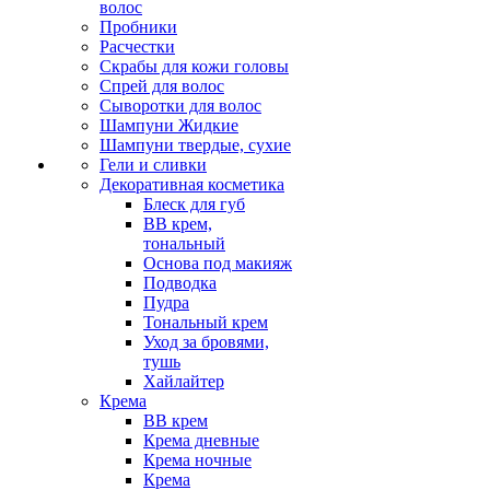
волос
Пробники
Расчестки
Скрабы для кожи головы
Спрей для волос
Сыворотки для волос
Шампуни Жидкие
Шампуни твердые, сухие
Гели и сливки
Декоративная косметика
Блеск для губ
ВВ крем,
тональный
Основа под макияж
Подводка
Пудра
Тональный крем
Уход за бровями,
тушь
Хайлайтер
Крема
ВВ крем
Крема дневные
Крема ночные
Крема