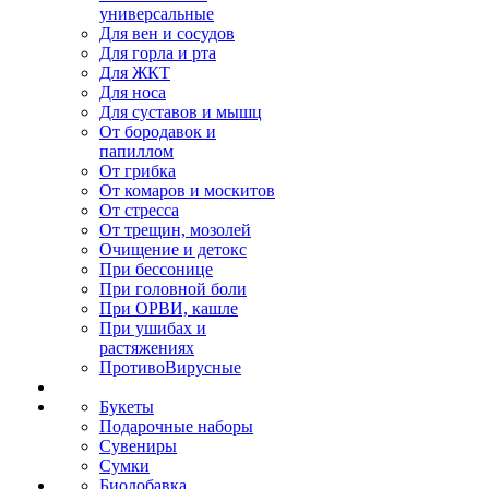
универсальные
Для вен и сосудов
Для горла и рта
Для ЖКТ
Для носа
Для суставов и мышц
От бородавок и
папиллом
От грибка
От комаров и москитов
От стресса
От трещин, мозолей
Очищение и детокс
При бессонице
При головной боли
При ОРВИ, кашле
При ушибах и
растяжениях
ПротивоВирусные
Букеты
Подарочные наборы
Сувениры
Сумки
Биодобавка