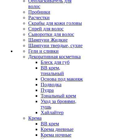
Ополаскиватель для
волос
Пробники
Расчестки
Скрабы для кожи головы
Спрей для волос
Сыворотки для волос
Шампуни Жидкие
Шампуни твердые, сухие
Гели и сливки
Декоративная косметика
Блеск для губ
ВВ крем,
тональный
Основа под макияж
Подводка
Пудра
Тональный крем
Уход за бровями,
тушь
Хайлайтер
Крема
ВВ крем
Крема дневные
Крема ночные