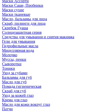
Маски Ассорти
Маски Саше, Пробники
Маски сухие
Маски тканевые
Масло, бальзамы для лица
Скраб, пилинги для лица
Скребок Гуаша
Солнцезащитная серия
Средства для умывания и снятия макияжа
Гели для умывания
Гидрофильные масла
Мицеллярная вода
Молочко
Муссы, пенки
Сыворотки
Тоники
Уход за губами
Бальзамы для губ
Масло для губ
Помада гигиеническая
Скраб для губ
Уход за кожей глаз
Крема для глаз
Масло для кожи вокруг глаз
Патчи