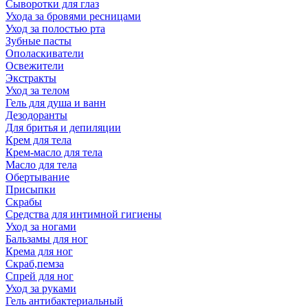
Сыворотки для глаз
Ухода за бровями ресницами
Уход за полостью рта
Зубные пасты
Ополаскиватели
Освежители
Экстракты
Уход за телом
Гель для душа и ванн
Дезодоранты
Для бритья и депиляции
Крем для тела
Крем-масло для тела
Масло для тела
Обертывание
Присыпки
Скрабы
Средства для интимной гигиены
Уход за ногами
Бальзамы для ног
Крема для ног
Скраб,пемза
Спрей для ног
Уход за руками
Гель антибактериальный