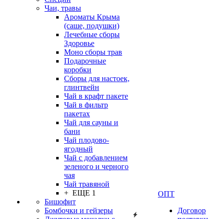
Чаи, травы
Ароматы Крыма
(саше, подушки)
Лечебные сборы
Здоровье
Моно сборы трав
Подарочные
коробки
Сборы для настоек,
глинтвейн
Чай в крафт пакете
Чай в фильтр
пакетах
Чай для сауны и
бани
Чай плодово-
ягодный
Чай с добавлением
зеленого и черного
чая
Чай травяной
+ ЕЩЕ 1
ОПТ
Бишофит
Бомбочки и гейзеры
Договор