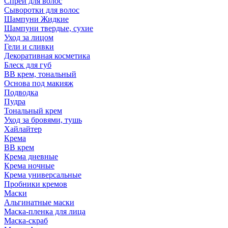
Спрей для волос
Сыворотки для волос
Шампуни Жидкие
Шампуни твердые, сухие
Уход за лицом
Гели и сливки
Декоративная косметика
Блеск для губ
ВВ крем, тональный
Основа под макияж
Подводка
Пудра
Тональный крем
Уход за бровями, тушь
Хайлайтер
Крема
ВВ крем
Крема дневные
Крема ночные
Крема универсальные
Пробники кремов
Маски
Альгинатные маски
Маска-пленка для лица
Маска-скраб