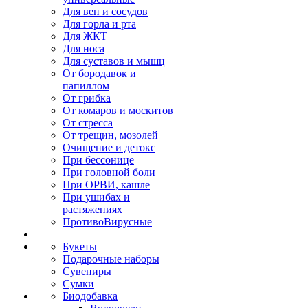
Для вен и сосудов
Для горла и рта
Для ЖКТ
Для носа
Для суставов и мышц
От бородавок и
папиллом
От грибка
От комаров и москитов
От стресса
От трещин, мозолей
Очищение и детокс
При бессонице
При головной боли
При ОРВИ, кашле
При ушибах и
растяжениях
ПротивоВирусные
Букеты
Подарочные наборы
Сувениры
Сумки
Биодобавка