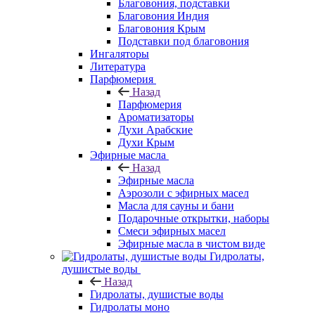
Благовония, подставки
Благовония Индия
Благовония Крым
Подставки под благовония
Ингаляторы
Литература
Парфюмерия
Назад
Парфюмерия
Ароматизаторы
Духи Арабские
Духи Крым
Эфирные масла
Назад
Эфирные масла
Аэрозоли с эфирных масел
Масла для сауны и бани
Подарочные открытки, наборы
Смеси эфирных масел
Эфирные масла в чистом виде
Гидролаты,
душистые воды
Назад
Гидролаты, душистые воды
Гидролаты моно