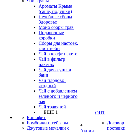
Чаи, травы
Ароматы Крыма
(саше, подушки)
Лечебные сборы
Здоровье
Моно сборы трав
Подарочные
коробки
Сборы для настоек,
глинтвейн
Чай в крафт пакете
Чай в фильтр
пакетах
Чай для сауны и
бани
Чай плодово-
ягодный
Чай с добавлением
зеленого и черного
чая
Чай травяной
+ ЕЩЕ 1
ОПТ
Бишофит
Бомбочки и гейзеры
Договор
Джутовые мочалки с
поставки
Акции