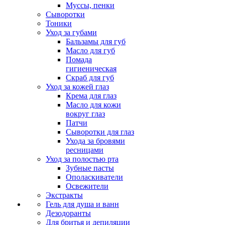
Муссы, пенки
Сыворотки
Тоники
Уход за губами
Бальзамы для губ
Масло для губ
Помада
гигиеническая
Скраб для губ
Уход за кожей глаз
Крема для глаз
Масло для кожи
вокруг глаз
Патчи
Сыворотки для глаз
Ухода за бровями
ресницами
Уход за полостью рта
Зубные пасты
Ополаскиватели
Освежители
Экстракты
Гель для душа и ванн
Дезодоранты
Для бритья и депиляции