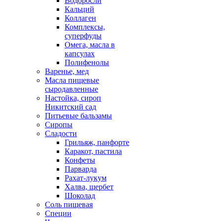
Водоросли
Кальций
Коллаген
Комплексы,
суперфуды
Омега, масла в
капсулах
Полифенолы
Варенье, мед
Масла пищевые
сыродавленные
Настойка, сироп
Никитский сад
Питьевые бальзамы
Сиропы
Сладости
Грильяж, панфорте
Каракот, пастила
Конфеты
Парварда
Рахат-лукум
Халва, щербет
Шоколад
Соль пищевая
Специи