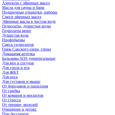
Аэрозоли с эфирных масел
Масла для сауны и бани
Подарочные открытки, наборы
Смеси эфирных масел
Эфирные масла в чистом виде
Гидролаты, душистые воды
Гидролаты моно
Душистая вода
Профобьемы
Смесь гидролатов
Грязь Сакского озера, глина
Домашняя аптечка
Бальзамы SOS универсальные
Для вен и сосудов
Для горла и рта
Для ЖКТ
Для носа
Для суставов и мышц
От бородавок и папиллом
От грибка
От комаров и москитов
От стресса
От трещин, мозолей
Очищение и детокс
При бессонице