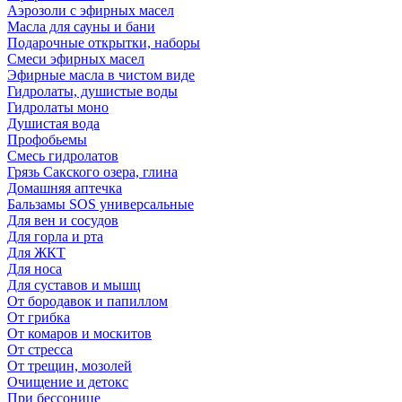
Аэрозоли с эфирных масел
Масла для сауны и бани
Подарочные открытки, наборы
Смеси эфирных масел
Эфирные масла в чистом виде
Гидролаты, душистые воды
Гидролаты моно
Душистая вода
Профобьемы
Смесь гидролатов
Грязь Сакского озера, глина
Домашняя аптечка
Бальзамы SOS универсальные
Для вен и сосудов
Для горла и рта
Для ЖКТ
Для носа
Для суставов и мышц
От бородавок и папиллом
От грибка
От комаров и москитов
От стресса
От трещин, мозолей
Очищение и детокс
При бессонице