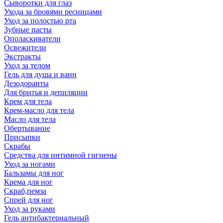
Сыворотки для глаз
Ухода за бровями ресницами
Уход за полостью рта
Зубные пасты
Ополаскиватели
Освежители
Экстракты
Уход за телом
Гель для душа и ванн
Дезодоранты
Для бритья и депиляции
Крем для тела
Крем-масло для тела
Масло для тела
Обертывание
Присыпки
Скрабы
Средства для интимной гигиены
Уход за ногами
Бальзамы для ног
Крема для ног
Скраб,пемза
Спрей для ног
Уход за руками
Гель антибактериальный