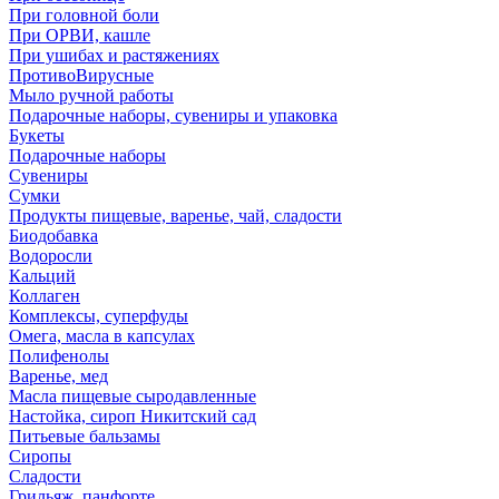
При головной боли
При ОРВИ, кашле
При ушибах и растяжениях
ПротивоВирусные
Мыло ручной работы
Подарочные наборы, сувениры и упаковка
Букеты
Подарочные наборы
Сувениры
Сумки
Продукты пищевые, варенье, чай, сладости
Биодобавка
Водоросли
Кальций
Коллаген
Комплексы, суперфуды
Омега, масла в капсулах
Полифенолы
Варенье, мед
Масла пищевые сыродавленные
Настойка, сироп Никитский сад
Питьевые бальзамы
Сиропы
Сладости
Грильяж, панфорте