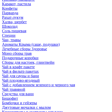
Каракот, пастила
Конфеты
Парварда
Рахат-лукум
Халва, щербет
Шоколад
Соль пищевая
Специи
Чаи, травы
Ароматы Крыма (саше, подушки)
Лечебные сборы Здоровье
Моно сборы трав
Подарочные коробки
Сборы для настоек, глинтвейн
Чай в крафт пакете
Чай в фильтр пакетах
Чай для сауны и бани
Чай плодово-ягодный
Чай с добавлением зеленого и черного чая
Чай травяной
Средства для ванн
Бишофит
Бомбочки и гейзеры
Джутовые мочалки с мылом
Концентраты и экстракты для ванн