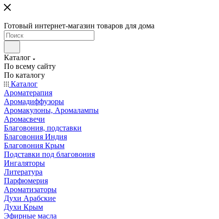
Готовый интернет-магазин товаров для дома
Каталог
По всему сайту
По каталогу
Каталог
Ароматерапия
Аромадиффузоры
Аромакулоны, Аромалампы
Аромасвечи
Благовония, подставки
Благовония Индия
Благовония Крым
Подставки под благовония
Ингаляторы
Литература
Парфюмерия
Ароматизаторы
Духи Арабские
Духи Крым
Эфирные масла