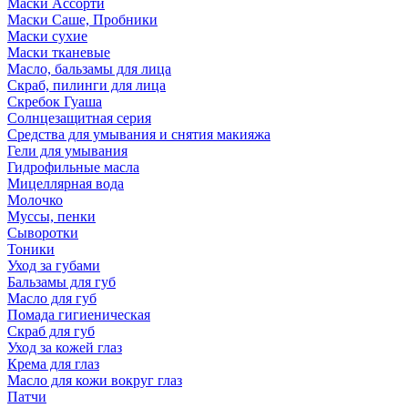
Маски Ассорти
Маски Саше, Пробники
Маски сухие
Маски тканевые
Масло, бальзамы для лица
Скраб, пилинги для лица
Скребок Гуаша
Солнцезащитная серия
Средства для умывания и снятия макияжа
Гели для умывания
Гидрофильные масла
Мицеллярная вода
Молочко
Муссы, пенки
Сыворотки
Тоники
Уход за губами
Бальзамы для губ
Масло для губ
Помада гигиеническая
Скраб для губ
Уход за кожей глаз
Крема для глаз
Масло для кожи вокруг глаз
Патчи