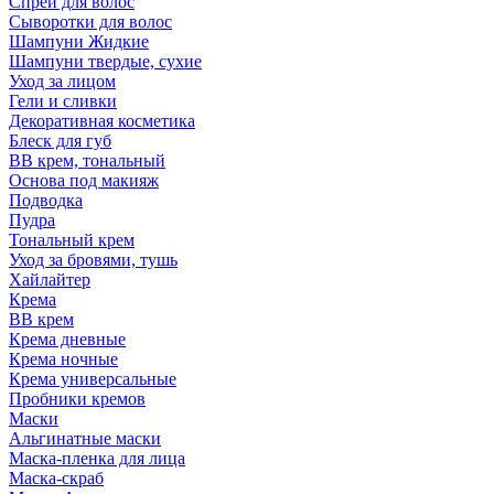
Спрей для волос
Сыворотки для волос
Шампуни Жидкие
Шампуни твердые, сухие
Уход за лицом
Гели и сливки
Декоративная косметика
Блеск для губ
ВВ крем, тональный
Основа под макияж
Подводка
Пудра
Тональный крем
Уход за бровями, тушь
Хайлайтер
Крема
ВВ крем
Крема дневные
Крема ночные
Крема универсальные
Пробники кремов
Маски
Альгинатные маски
Маска-пленка для лица
Маска-скраб