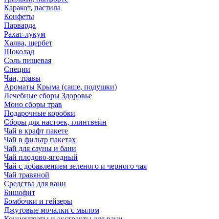
Каракот, пастила
Конфеты
Парварда
Рахат-лукум
Халва, щербет
Шоколад
Соль пищевая
Специи
Чаи, травы
Ароматы Крыма (саше, подушки)
Лечебные сборы Здоровье
Моно сборы трав
Подарочные коробки
Сборы для настоек, глинтвейн
Чай в крафт пакете
Чай в фильтр пакетах
Чай для сауны и бани
Чай плодово-ягодный
Чай с добавлением зеленого и черного чая
Чай травяной
Средства для ванн
Бишофит
Бомбочки и гейзеры
Джутовые мочалки с мылом
Концентраты и экстракты для ванн