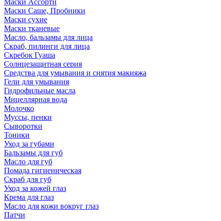
Маски Ассорти
Маски Саше, Пробники
Маски сухие
Маски тканевые
Масло, бальзамы для лица
Скраб, пилинги для лица
Скребок Гуаша
Солнцезащитная серия
Средства для умывания и снятия макияжа
Гели для умывания
Гидрофильные масла
Мицеллярная вода
Молочко
Муссы, пенки
Сыворотки
Тоники
Уход за губами
Бальзамы для губ
Масло для губ
Помада гигиеническая
Скраб для губ
Уход за кожей глаз
Крема для глаз
Масло для кожи вокруг глаз
Патчи