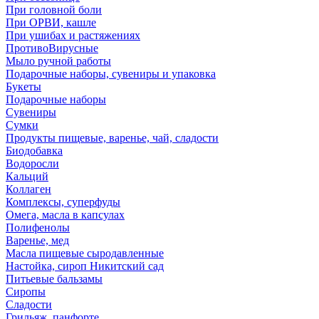
При головной боли
При ОРВИ, кашле
При ушибах и растяжениях
ПротивоВирусные
Мыло ручной работы
Подарочные наборы, сувениры и упаковка
Букеты
Подарочные наборы
Сувениры
Сумки
Продукты пищевые, варенье, чай, сладости
Биодобавка
Водоросли
Кальций
Коллаген
Комплексы, суперфуды
Омега, масла в капсулах
Полифенолы
Варенье, мед
Масла пищевые сыродавленные
Настойка, сироп Никитский сад
Питьевые бальзамы
Сиропы
Сладости
Грильяж, панфорте