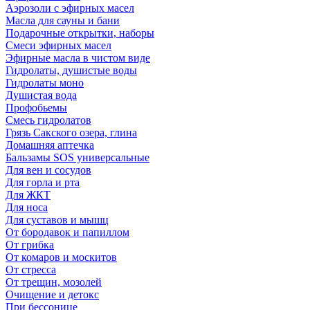
Аэрозоли с эфирных масел
Масла для сауны и бани
Подарочные открытки, наборы
Смеси эфирных масел
Эфирные масла в чистом виде
Гидролаты, душистые воды
Гидролаты моно
Душистая вода
Профобьемы
Смесь гидролатов
Грязь Сакского озера, глина
Домашняя аптечка
Бальзамы SOS универсальные
Для вен и сосудов
Для горла и рта
Для ЖКТ
Для носа
Для суставов и мышц
От бородавок и папиллом
От грибка
От комаров и москитов
От стресса
От трещин, мозолей
Очищение и детокс
При бессонице