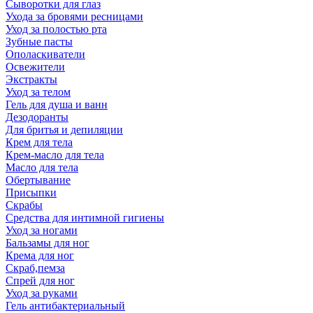
Сыворотки для глаз
Ухода за бровями ресницами
Уход за полостью рта
Зубные пасты
Ополаскиватели
Освежители
Экстракты
Уход за телом
Гель для душа и ванн
Дезодоранты
Для бритья и депиляции
Крем для тела
Крем-масло для тела
Масло для тела
Обертывание
Присыпки
Скрабы
Средства для интимной гигиены
Уход за ногами
Бальзамы для ног
Крема для ног
Скраб,пемза
Спрей для ног
Уход за руками
Гель антибактериальный