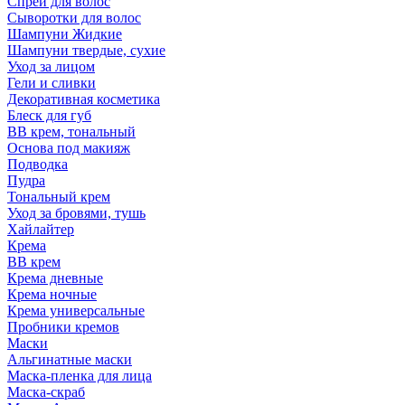
Спрей для волос
Сыворотки для волос
Шампуни Жидкие
Шампуни твердые, сухие
Уход за лицом
Гели и сливки
Декоративная косметика
Блеск для губ
ВВ крем, тональный
Основа под макияж
Подводка
Пудра
Тональный крем
Уход за бровями, тушь
Хайлайтер
Крема
ВВ крем
Крема дневные
Крема ночные
Крема универсальные
Пробники кремов
Маски
Альгинатные маски
Маска-пленка для лица
Маска-скраб