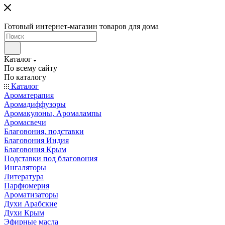
Готовый интернет-магазин товаров для дома
Каталог
По всему сайту
По каталогу
Каталог
Ароматерапия
Аромадиффузоры
Аромакулоны, Аромалампы
Аромасвечи
Благовония, подставки
Благовония Индия
Благовония Крым
Подставки под благовония
Ингаляторы
Литература
Парфюмерия
Ароматизаторы
Духи Арабские
Духи Крым
Эфирные масла