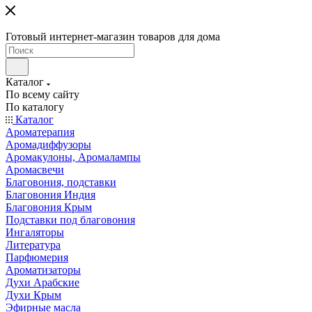
Готовый интернет-магазин товаров для дома
Каталог
По всему сайту
По каталогу
Каталог
Ароматерапия
Аромадиффузоры
Аромакулоны, Аромалампы
Аромасвечи
Благовония, подставки
Благовония Индия
Благовония Крым
Подставки под благовония
Ингаляторы
Литература
Парфюмерия
Ароматизаторы
Духи Арабские
Духи Крым
Эфирные масла