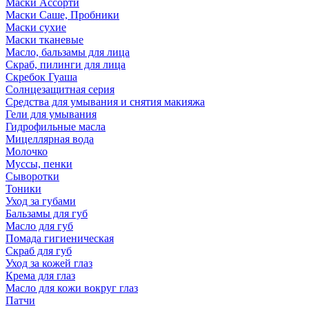
Маски Ассорти
Маски Саше, Пробники
Маски сухие
Маски тканевые
Масло, бальзамы для лица
Скраб, пилинги для лица
Скребок Гуаша
Солнцезащитная серия
Средства для умывания и снятия макияжа
Гели для умывания
Гидрофильные масла
Мицеллярная вода
Молочко
Муссы, пенки
Сыворотки
Тоники
Уход за губами
Бальзамы для губ
Масло для губ
Помада гигиеническая
Скраб для губ
Уход за кожей глаз
Крема для глаз
Масло для кожи вокруг глаз
Патчи