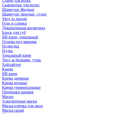
Спрей для волос
Сыворотки для волос
Шампуни Жидкие
Шампуни твердые, сухие
Уход за лицом
Гели и сливки
Декоративная косметика
Блеск для губ
ВВ крем, тональный
Основа под макияж
Подводка
Пудра
Тональный крем
Уход за бровями, тушь
Хайлайтер
Крема
ВВ крем
Крема дневные
Крема ночные
Крема универсальные
Пробники кремов
Маски
Альгинатные маски
Маска-пленка для лица
Маска-скраб