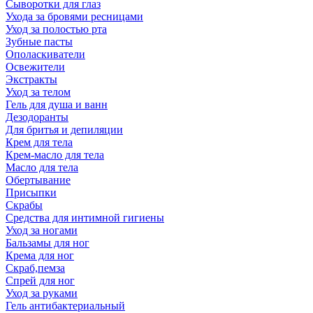
Сыворотки для глаз
Ухода за бровями ресницами
Уход за полостью рта
Зубные пасты
Ополаскиватели
Освежители
Экстракты
Уход за телом
Гель для душа и ванн
Дезодоранты
Для бритья и депиляции
Крем для тела
Крем-масло для тела
Масло для тела
Обертывание
Присыпки
Скрабы
Средства для интимной гигиены
Уход за ногами
Бальзамы для ног
Крема для ног
Скраб,пемза
Спрей для ног
Уход за руками
Гель антибактериальный