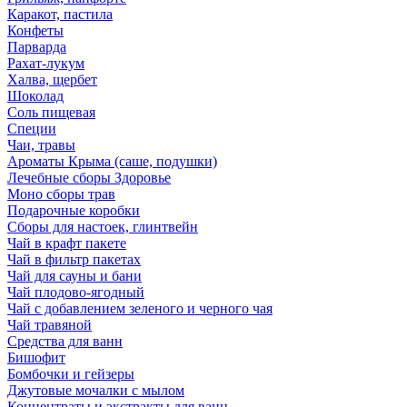
Каракот, пастила
Конфеты
Парварда
Рахат-лукум
Халва, щербет
Шоколад
Соль пищевая
Специи
Чаи, травы
Ароматы Крыма (саше, подушки)
Лечебные сборы Здоровье
Моно сборы трав
Подарочные коробки
Сборы для настоек, глинтвейн
Чай в крафт пакете
Чай в фильтр пакетах
Чай для сауны и бани
Чай плодово-ягодный
Чай с добавлением зеленого и черного чая
Чай травяной
Средства для ванн
Бишофит
Бомбочки и гейзеры
Джутовые мочалки с мылом
Концентраты и экстракты для ванн