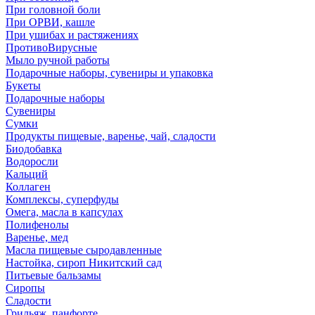
При головной боли
При ОРВИ, кашле
При ушибах и растяжениях
ПротивоВирусные
Мыло ручной работы
Подарочные наборы, сувениры и упаковка
Букеты
Подарочные наборы
Сувениры
Сумки
Продукты пищевые, варенье, чай, сладости
Биодобавка
Водоросли
Кальций
Коллаген
Комплексы, суперфуды
Омега, масла в капсулах
Полифенолы
Варенье, мед
Масла пищевые сыродавленные
Настойка, сироп Никитский сад
Питьевые бальзамы
Сиропы
Сладости
Грильяж, панфорте