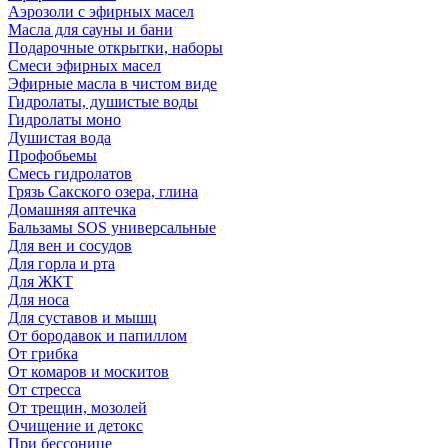
Аэрозоли с эфирных масел
Масла для сауны и бани
Подарочные открытки, наборы
Смеси эфирных масел
Эфирные масла в чистом виде
Гидролаты, душистые воды
Гидролаты моно
Душистая вода
Профобьемы
Смесь гидролатов
Грязь Сакского озера, глина
Домашняя аптечка
Бальзамы SOS универсальные
Для вен и сосудов
Для горла и рта
Для ЖКТ
Для носа
Для суставов и мышц
От бородавок и папиллом
От грибка
От комаров и москитов
От стресса
От трещин, мозолей
Очищение и детокс
При бессонице