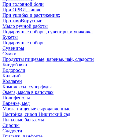
При головной боли
При ОРВИ, кашле
При ушибах и растяжениях
ПротивоВирусные
Мыло ручной работы
Подарочные наборы, сувениры и упаковка
Букеты
Подарочные наборы
Сувениры
Сумки
Продукты пищевые, варенье, чай, сладости
Биодобавка
Водоросли
Кальций
Коллаген
Комплексы, суперфуды
Омега, масла в капсулах
Полифенолы
Варенье, мед
Масла пищевые сыродавленные
Настойка, сироп Никитский сад
Питьевые бальзамы
Сиропы
Сладости
Грильяж, панфорте