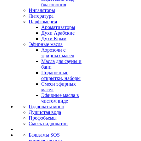
благовония
Ингаляторы
Литература
Парфюмерия
Ароматизаторы
Духи Арабские
Духи Крым
Эфирные масла
Аэрозоли с
эфирных масел
Масла для сауны и
бани
Подарочные
открытки, наборы
Смеси эфирных
масел
Эфирные масла в
чистом виде
Гидролаты моно
Душистая вода
Профобьемы
Смесь гидролатов
Бальзамы SOS
универсальные