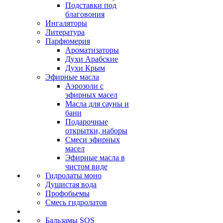
Подставки под
благовония
Ингаляторы
Литература
Парфюмерия
Ароматизаторы
Духи Арабские
Духи Крым
Эфирные масла
Аэрозоли с
эфирных масел
Масла для сауны и
бани
Подарочные
открытки, наборы
Смеси эфирных
масел
Эфирные масла в
чистом виде
Гидролаты моно
Душистая вода
Профобьемы
Смесь гидролатов
Бальзамы SOS