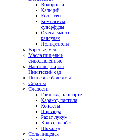
Водоросли
Кальций
Коллаген
Комплексы,
суперфуды
Омега, масла в
капсулах
Полифенолы
Варенье, мед
Масла пищевые
сыродавленные
Настойка, сироп
Никитский сад
Питьевые бальзамы
Сиропы
Сладости
Грильяж, панфорте
Каракот, пастила
Конфеты
Парварда
Рахат-лукум
Халва, щербет
Шоколад
Соль пищевая
Специи