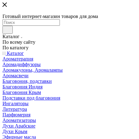
Готовый интернет-магазин товаров для дома
Каталог
По всему сайту
По каталогу
Каталог
Ароматерапия
Аромадиффузоры
Аромакулоны, Аромалампы
Аромасвечи
Благовония, подставки
Благовония Индия
Благовония Крым
Подставки под благовония
Ингаляторы
Литература
Парфюмерия
Ароматизаторы
Духи Арабские
Духи Крым
Эфирные масла