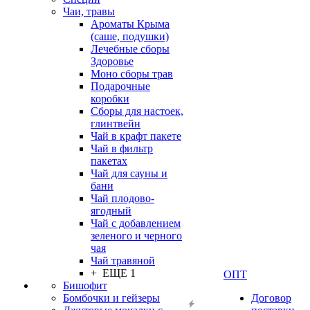
Чаи, травы
Ароматы Крыма
(саше, подушки)
Лечебные сборы
Здоровье
Моно сборы трав
Подарочные
коробки
Сборы для настоек,
глинтвейн
Чай в крафт пакете
Чай в фильтр
пакетах
Чай для сауны и
бани
Чай плодово-
ягодный
Чай с добавлением
зеленого и черного
чая
Чай травяной
+ ЕЩЕ 1
ОПТ
Бишофит
Бомбочки и гейзеры
Договор