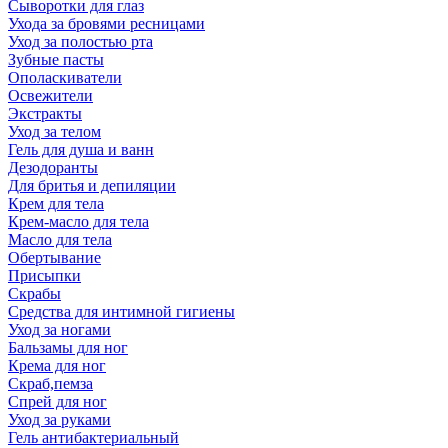
Сыворотки для глаз
Ухода за бровями ресницами
Уход за полостью рта
Зубные пасты
Ополаскиватели
Освежители
Экстракты
Уход за телом
Гель для душа и ванн
Дезодоранты
Для бритья и депиляции
Крем для тела
Крем-масло для тела
Масло для тела
Обертывание
Присыпки
Скрабы
Средства для интимной гигиены
Уход за ногами
Бальзамы для ног
Крема для ног
Скраб,пемза
Спрей для ног
Уход за руками
Гель антибактериальный