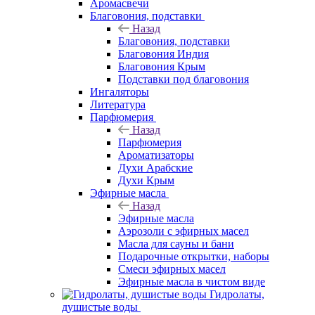
Аромасвечи
Благовония, подставки
Назад
Благовония, подставки
Благовония Индия
Благовония Крым
Подставки под благовония
Ингаляторы
Литература
Парфюмерия
Назад
Парфюмерия
Ароматизаторы
Духи Арабские
Духи Крым
Эфирные масла
Назад
Эфирные масла
Аэрозоли с эфирных масел
Масла для сауны и бани
Подарочные открытки, наборы
Смеси эфирных масел
Эфирные масла в чистом виде
Гидролаты,
душистые воды