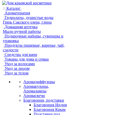
Каталог
Ароматерапия
Гидролаты, душистые воды
Грязь Сакского озера, глина
Домашняя аптечка
Мыло ручной работы
Подарочные наборы, сувениры и
упаковка
Продукты пищевые, варенье, чай,
сладости
Средства для ванн
Товары для дома и семьи
Уход за волосами
Уход за лицом
Уход за телом
Аромадиффузоры
Аромакулоны,
Аромалампы
Аромасвечи
Благовония, подставки
Благовония Индия
Благовония Крым
Подставки под