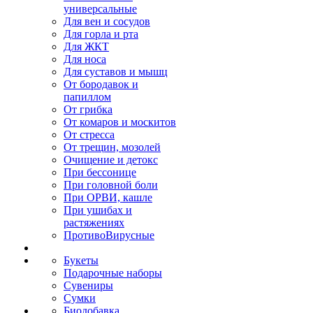
универсальные
Для вен и сосудов
Для горла и рта
Для ЖКТ
Для носа
Для суставов и мышц
От бородавок и
папиллом
От грибка
От комаров и москитов
От стресса
От трещин, мозолей
Очищение и детокс
При бессонице
При головной боли
При ОРВИ, кашле
При ушибах и
растяжениях
ПротивоВирусные
Букеты
Подарочные наборы
Сувениры
Сумки
Биодобавка