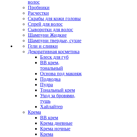
волос
Пробники
Расчестки
Скрабы для кожи головы
Спрей для волос
Сыворотки для волос
Шампуни Жидкие
Шампуни твердые, сухие
Гели и сливки
Декоративная косметика
Блеск для губ
ВВ крем,
тональный
Основа под макияж
Подводка
Пудра
Тональный крем
Уход за бровями,
тушь
Хайлайтер
Крема
ВВ крем
Крема дневные
Крема ночные
Крема