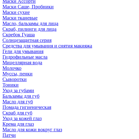
Маски Ассорти
Маски Саше, Пробники
Маски сухие
Маски тканевые
Масло, бальзамы для лица
Скраб, пилинги для лица
Скребок Гуаша
Солнцезащитная серия
Средства для умывания и снятия макияжа
Гели для умывания
Гидрофильные масла
Мицеллярная вода
Молочко
Муссы, пенки
Сыворотки
Тоники
Уход за губами
Бальзамы для губ
Масло для губ
Помада гигиеническая
Скраб для губ
Уход за кожей глаз
Крема для глаз
Масло для кожи вокруг глаз
Патчи