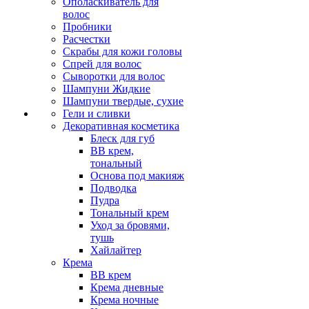
Ополаскиватель для
волос
Пробники
Расчестки
Скрабы для кожи головы
Спрей для волос
Сыворотки для волос
Шампуни Жидкие
Шампуни твердые, сухие
Гели и сливки
Декоративная косметика
Блеск для губ
ВВ крем,
тональный
Основа под макияж
Подводка
Пудра
Тональный крем
Уход за бровями,
тушь
Хайлайтер
Крема
ВВ крем
Крема дневные
Крема ночные