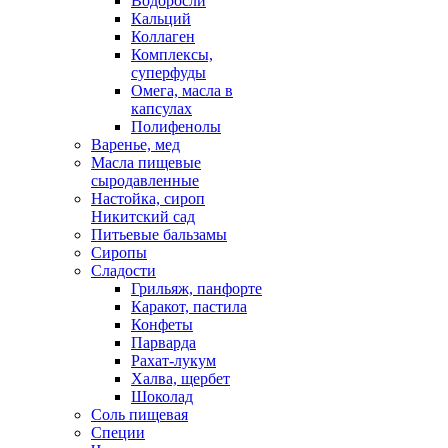
Водоросли
Кальций
Коллаген
Комплексы,
суперфуды
Омега, масла в
капсулах
Полифенолы
Варенье, мед
Масла пищевые
сыродавленные
Настойка, сироп
Никитский сад
Питьевые бальзамы
Сиропы
Сладости
Грильяж, панфорте
Каракот, пастила
Конфеты
Парварда
Рахат-лукум
Халва, щербет
Шоколад
Соль пищевая
Специи