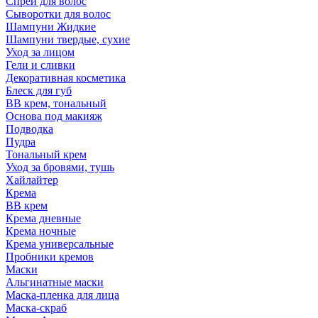
Спрей для волос
Сыворотки для волос
Шампуни Жидкие
Шампуни твердые, сухие
Уход за лицом
Гели и сливки
Декоративная косметика
Блеск для губ
ВВ крем, тональный
Основа под макияж
Подводка
Пудра
Тональный крем
Уход за бровями, тушь
Хайлайтер
Крема
ВВ крем
Крема дневные
Крема ночные
Крема универсальные
Пробники кремов
Маски
Альгинатные маски
Маска-пленка для лица
Маска-скраб