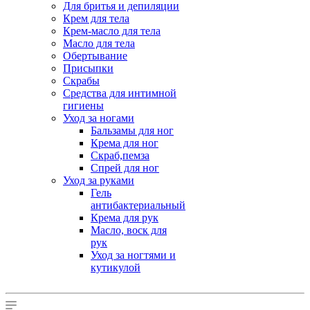
Для бритья и депиляции
Крем для тела
Крем-масло для тела
Масло для тела
Обертывание
Присыпки
Скрабы
Средства для интимной
гигиены
Уход за ногами
Бальзамы для ног
Крема для ног
Скраб,пемза
Спрей для ног
Уход за руками
Гель
антибактериальный
Крема для рук
Масло, воск для
рук
Уход за ногтями и
кутикулой