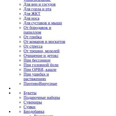
Для вен и сосудов
Для горла и рта
Для ЖКТ
Для носа
Для суставов и мышц
От бородавок и
папиллом
От грибка
От комаров и москитов
От стресса
От трещин, мозолей
Очищение и детокс
При бессонице
При головной боли
При ОРВИ, кашле
При ушибах и
растяжениях
ПротивоВирусные
Букеты
Подарочные наборы
Сувениры
Сумки
Биодобавка