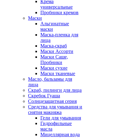
Крема
универсальные
Пробники кремов
Маски
Альгинатные
маски
Маска-пленка для
лица
Маска-скраб
Маски Ассорти
Маски Саше,
Пробники
Маски сухие
Маски тканевые
Масло, бальзамы для
лица
Скраб, пилинги для лица
Скребок Гуаша
Солнцезащитная серия
Средства для умывания и
снятия макияжа
Гели для умывания
Гидрофильные
масла
Мицеллярная вода