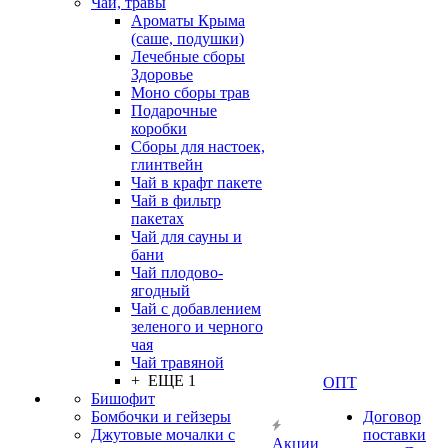
Чаи, травы
Ароматы Крыма
(саше, подушки)
Лечебные сборы
Здоровье
Моно сборы трав
Подарочные
коробки
Сборы для настоек,
глинтвейн
Чай в крафт пакете
Чай в фильтр
пакетах
Чай для сауны и
бани
Чай плодово-
ягодный
Чай с добавлением
зеленого и черного
чая
Чай травяной
+ ЕЩЕ 1
ОПТ
Бишофит
Бомбочки и гейзеры
Договор
Джутовые мочалки с
поставки
Акции