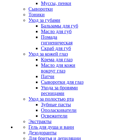
Муссы, пенки
Сыворотки
Тоники
Уход за губами
Бальзамы для губ
Масло для губ
Помада
гигиеническая
Скраб для губ
Уход за кожей глаз
Крема для глаз
Масло для кожи
вокруг глаз
Патчи
Сыворотки для глаз
Ухода за бровями
ресницами
Уход за полостью рта
Зубные пасты
Ополаскиватели
Освежители
Экстракты
Гель для душа и ванн
Дезодоранты
Для бритья и депиляции