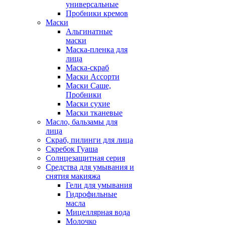
универсальные
Пробники кремов
Маски
Альгинатные
маски
Маска-пленка для
лица
Маска-скраб
Маски Ассорти
Маски Саше,
Пробники
Маски сухие
Маски тканевые
Масло, бальзамы для
лица
Скраб, пилинги для лица
Скребок Гуаша
Солнцезащитная серия
Средства для умывания и
снятия макияжа
Гели для умывания
Гидрофильные
масла
Мицеллярная вода
Молочко