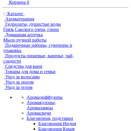
Корзина
0
Каталог
Ароматерапия
Гидролаты, душистые воды
Грязь Сакского озера, глина
Домашняя аптечка
Мыло ручной работы
Подарочные наборы, сувениры и
упаковка
Продукты пищевые, варенье, чай,
сладости
Средства для ванн
Товары для дома и семьи
Уход за волосами
Уход за лицом
Уход за телом
Аромадиффузоры
Аромакулоны,
Аромалампы
Аромасвечи
Благовония, подставки
Благовония Индия
Благовония Крым