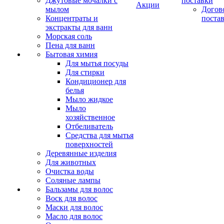
Джутовые мочалки с
поставки
Акции
мылом
Догов
Концентраты и
поста
экстракты для ванн
Морская соль
Пена для ванн
Бытовая химия
Для мытья посуды
Для стирки
Кондиционер для
белья
Мыло жидкое
Мыло
хозяйственное
Отбеливатель
Средства для мытья
поверхностей
Деревянные изделия
Для животных
Очистка воды
Соляные лампы
Бальзамы для волос
Воск для волос
Маски для волос
Масло для волос