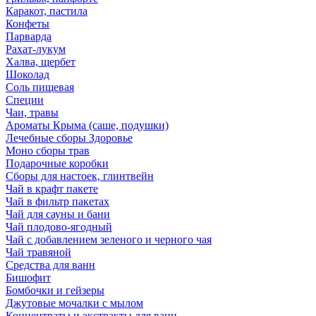
Каракот, пастила
Конфеты
Парварда
Рахат-лукум
Халва, щербет
Шоколад
Соль пищевая
Специи
Чаи, травы
Ароматы Крыма (саше, подушки)
Лечебные сборы Здоровье
Моно сборы трав
Подарочные коробки
Сборы для настоек, глинтвейн
Чай в крафт пакете
Чай в фильтр пакетах
Чай для сауны и бани
Чай плодово-ягодный
Чай с добавлением зеленого и черного чая
Чай травяной
Средства для ванн
Бишофит
Бомбочки и гейзеры
Джутовые мочалки с мылом
Концентраты и экстракты для ванн