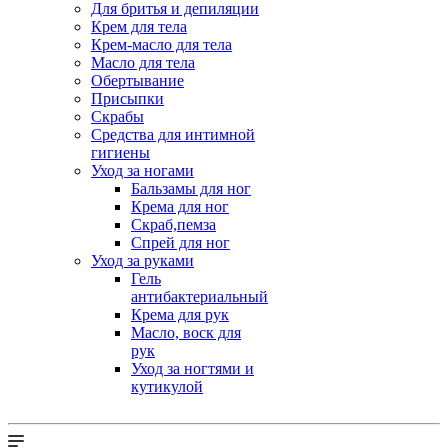
Для бритья и депиляции
Крем для тела
Крем-масло для тела
Масло для тела
Обертывание
Присыпки
Скрабы
Средства для интимной
гигиены
Уход за ногами
Бальзамы для ног
Крема для ног
Скраб,пемза
Спрей для ног
Уход за руками
Гель
антибактериальный
Крема для рук
Масло, воск для
рук
Уход за ногтями и
кутикулой