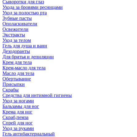
Сыворотки для глаз
Ухода за бровями ресницами
Уход за полостью рта
Зубные пасты
Ополаскиватели
Освежители
Экстракты
Уход за телом
Гель для душа и ванн
Дезодоранты
Для бритья и депиляции
Крем для тела
Крем-масло для тела
Масло для тела
Обертывание
Присыпки
Скрабы
Средства для интимной гигиены
Уход за ногами
Бальзамы для ног
Крема для ног
Скраб,пемза
Спрей для ног
Уход за руками
Гель антибактериальный