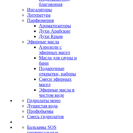
благовония
Ингаляторы
Литература
Парфюмерия
Ароматизаторы
Духи Арабские
Духи Крым
Эфирные масла
Аэрозоли с
эфирных масел
Масла для сауны и
бани
Подарочные
открытки, наборы
Смеси эфирных
масел
Эфирные масла в
чистом виде
Гидролаты моно
Душистая вода
Профобьемы
Смесь гидролатов
Бальзамы SOS
универсальные