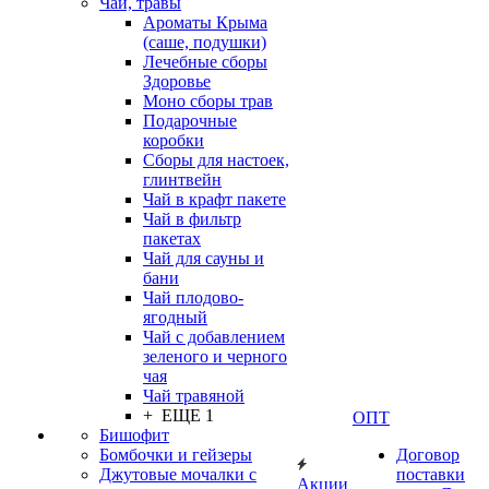
Чаи, травы
Ароматы Крыма
(саше, подушки)
Лечебные сборы
Здоровье
Моно сборы трав
Подарочные
коробки
Сборы для настоек,
глинтвейн
Чай в крафт пакете
Чай в фильтр
пакетах
Чай для сауны и
бани
Чай плодово-
ягодный
Чай с добавлением
зеленого и черного
чая
Чай травяной
+ ЕЩЕ 1
ОПТ
Бишофит
Бомбочки и гейзеры
Договор
Джутовые мочалки с
поставки
Акции