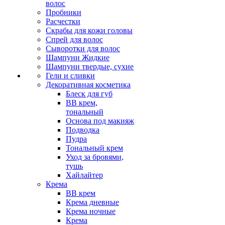
волос
Пробники
Расчестки
Скрабы для кожи головы
Спрей для волос
Сыворотки для волос
Шампуни Жидкие
Шампуни твердые, сухие
Гели и сливки
Декоративная косметика
Блеск для губ
ВВ крем,
тональный
Основа под макияж
Подводка
Пудра
Тональный крем
Уход за бровями,
тушь
Хайлайтер
Крема
ВВ крем
Крема дневные
Крема ночные
Крема