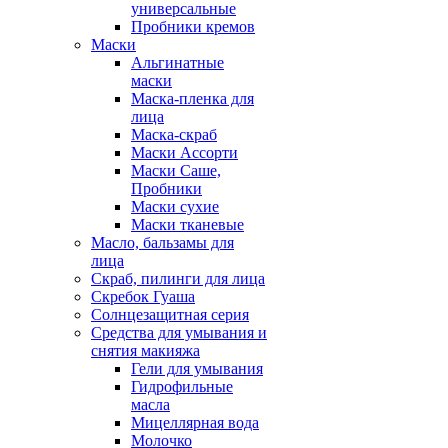
универсальные
Пробники кремов
Маски
Альгинатные
маски
Маска-пленка для
лица
Маска-скраб
Маски Ассорти
Маски Саше,
Пробники
Маски сухие
Маски тканевые
Масло, бальзамы для
лица
Скраб, пилинги для лица
Скребок Гуаша
Солнцезащитная серия
Средства для умывания и
снятия макияжа
Гели для умывания
Гидрофильные
масла
Мицеллярная вода
Молочко