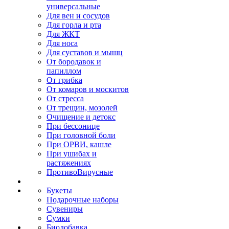
универсальные
Для вен и сосудов
Для горла и рта
Для ЖКТ
Для носа
Для суставов и мышц
От бородавок и
папиллом
От грибка
От комаров и москитов
От стресса
От трещин, мозолей
Очищение и детокс
При бессонице
При головной боли
При ОРВИ, кашле
При ушибах и
растяжениях
ПротивоВирусные
Букеты
Подарочные наборы
Сувениры
Сумки
Биодобавка