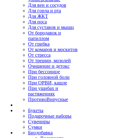
Для вен и сосудов
Для горла и рта
Для ЖКТ
Для носа
Для суставов и мышц
От бородавок и
папиллом
От грибка
От комаров и москитов
От стресса
От трещин, мозолей
Очищение и детокс
При бессонице
При головной боли
При ОРВИ, кашле
При ушибах и
растяжениях
ПротивоВирусные
Букеты
Подарочные наборы
Сувениры
Сумки
Биодобавка