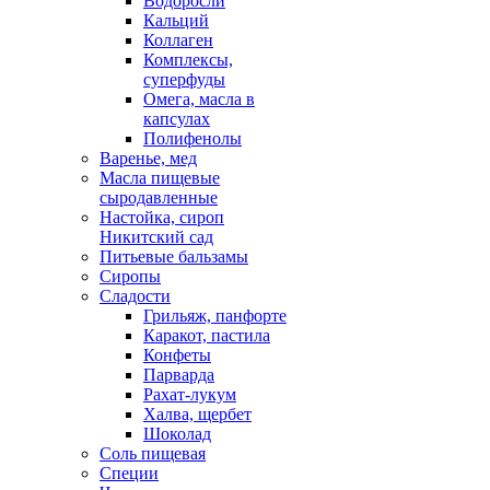
Водоросли
Кальций
Коллаген
Комплексы,
суперфуды
Омега, масла в
капсулах
Полифенолы
Варенье, мед
Масла пищевые
сыродавленные
Настойка, сироп
Никитский сад
Питьевые бальзамы
Сиропы
Сладости
Грильяж, панфорте
Каракот, пастила
Конфеты
Парварда
Рахат-лукум
Халва, щербет
Шоколад
Соль пищевая
Специи