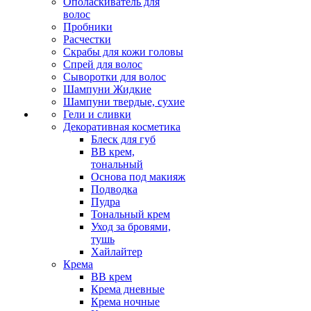
Ополаскиватель для
волос
Пробники
Расчестки
Скрабы для кожи головы
Спрей для волос
Сыворотки для волос
Шампуни Жидкие
Шампуни твердые, сухие
Гели и сливки
Декоративная косметика
Блеск для губ
ВВ крем,
тональный
Основа под макияж
Подводка
Пудра
Тональный крем
Уход за бровями,
тушь
Хайлайтер
Крема
ВВ крем
Крема дневные
Крема ночные