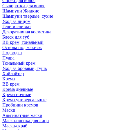
Спрей для волос
Сыворотки для волос
Шампуни Жидкие
Шампуни твердые, сухие
Уход за лицом
Гели и сливки
Декоративная косметика
Блеск для губ
ВВ крем, тональный
Основа под макияж
Подводка
Пудра
Тональный крем
Уход за бровями, тушь
Хайлайтер
Крема
ВВ крем
Крема дневные
Крема ночные
Крема универсальные
Пробники кремов
Маски
Альгинатные маски
Маска-пленка для лица
Маска-скраб