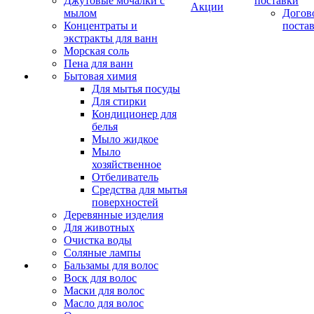
Джутовые мочалки с
поставки
Акции
мылом
Догов
Концентраты и
поста
экстракты для ванн
Морская соль
Пена для ванн
Бытовая химия
Для мытья посуды
Для стирки
Кондиционер для
белья
Мыло жидкое
Мыло
хозяйственное
Отбеливатель
Средства для мытья
поверхностей
Деревянные изделия
Для животных
Очистка воды
Соляные лампы
Бальзамы для волос
Воск для волос
Маски для волос
Масло для волос