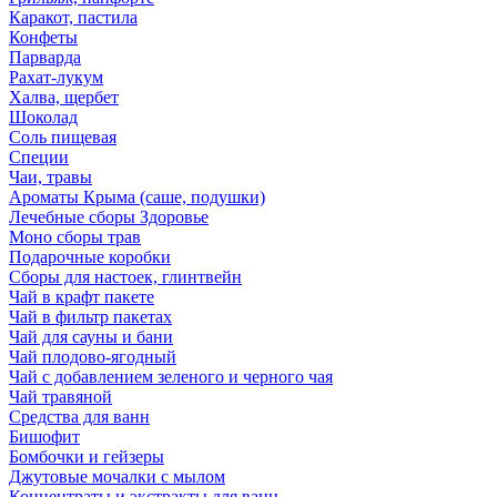
Каракот, пастила
Конфеты
Парварда
Рахат-лукум
Халва, щербет
Шоколад
Соль пищевая
Специи
Чаи, травы
Ароматы Крыма (саше, подушки)
Лечебные сборы Здоровье
Моно сборы трав
Подарочные коробки
Сборы для настоек, глинтвейн
Чай в крафт пакете
Чай в фильтр пакетах
Чай для сауны и бани
Чай плодово-ягодный
Чай с добавлением зеленого и черного чая
Чай травяной
Средства для ванн
Бишофит
Бомбочки и гейзеры
Джутовые мочалки с мылом
Концентраты и экстракты для ванн