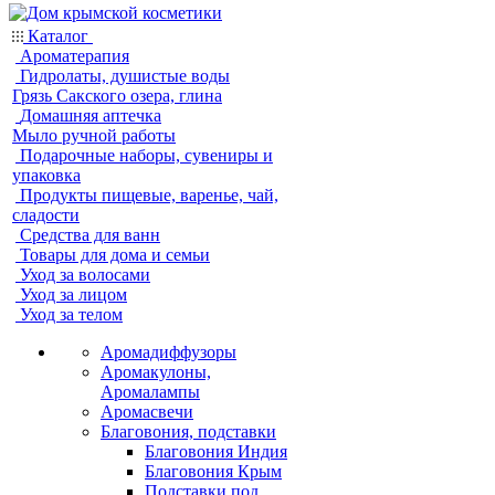
Каталог
Ароматерапия
Гидролаты, душистые воды
Грязь Сакского озера, глина
Домашняя аптечка
Мыло ручной работы
Подарочные наборы, сувениры и
упаковка
Продукты пищевые, варенье, чай,
сладости
Средства для ванн
Товары для дома и семьи
Уход за волосами
Уход за лицом
Уход за телом
Аромадиффузоры
Аромакулоны,
Аромалампы
Аромасвечи
Благовония, подставки
Благовония Индия
Благовония Крым
Подставки под