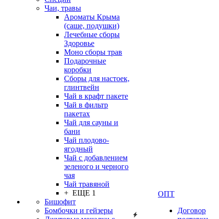
Чаи, травы
Ароматы Крыма
(саше, подушки)
Лечебные сборы
Здоровье
Моно сборы трав
Подарочные
коробки
Сборы для настоек,
глинтвейн
Чай в крафт пакете
Чай в фильтр
пакетах
Чай для сауны и
бани
Чай плодово-
ягодный
Чай с добавлением
зеленого и черного
чая
Чай травяной
+ ЕЩЕ 1
ОПТ
Бишофит
Бомбочки и гейзеры
Договор