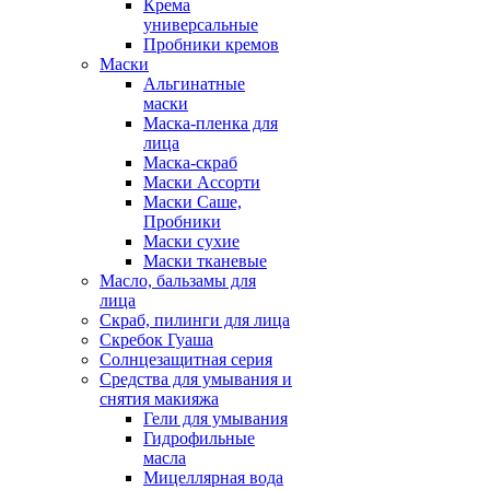
Крема
универсальные
Пробники кремов
Маски
Альгинатные
маски
Маска-пленка для
лица
Маска-скраб
Маски Ассорти
Маски Саше,
Пробники
Маски сухие
Маски тканевые
Масло, бальзамы для
лица
Скраб, пилинги для лица
Скребок Гуаша
Солнцезащитная серия
Средства для умывания и
снятия макияжа
Гели для умывания
Гидрофильные
масла
Мицеллярная вода