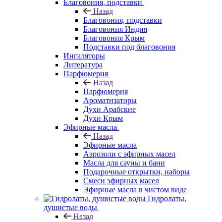
Благовония, подставки
Назад
Благовония, подставки
Благовония Индия
Благовония Крым
Подставки под благовония
Ингаляторы
Литература
Парфюмерия
Назад
Парфюмерия
Ароматизаторы
Духи Арабские
Духи Крым
Эфирные масла
Назад
Эфирные масла
Аэрозоли с эфирных масел
Масла для сауны и бани
Подарочные открытки, наборы
Смеси эфирных масел
Эфирные масла в чистом виде
Гидролаты,
душистые воды
Назад