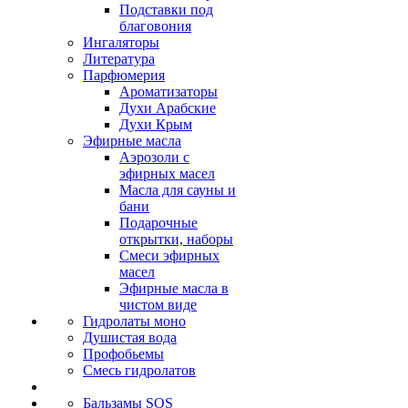
Подставки под
благовония
Ингаляторы
Литература
Парфюмерия
Ароматизаторы
Духи Арабские
Духи Крым
Эфирные масла
Аэрозоли с
эфирных масел
Масла для сауны и
бани
Подарочные
открытки, наборы
Смеси эфирных
масел
Эфирные масла в
чистом виде
Гидролаты моно
Душистая вода
Профобьемы
Смесь гидролатов
Бальзамы SOS