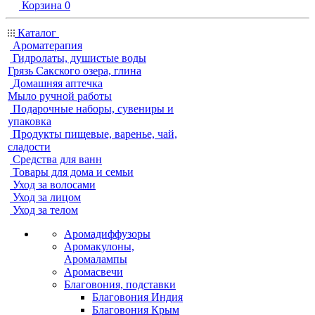
Корзина
0
Каталог
Ароматерапия
Гидролаты, душистые воды
Грязь Сакского озера, глина
Домашняя аптечка
Мыло ручной работы
Подарочные наборы, сувениры и
упаковка
Продукты пищевые, варенье, чай,
сладости
Средства для ванн
Товары для дома и семьи
Уход за волосами
Уход за лицом
Уход за телом
Аромадиффузоры
Аромакулоны,
Аромалампы
Аромасвечи
Благовония, подставки
Благовония Индия
Благовония Крым