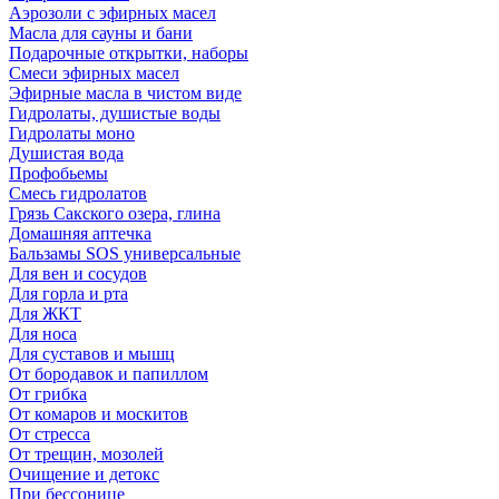
Аэрозоли с эфирных масел
Масла для сауны и бани
Подарочные открытки, наборы
Смеси эфирных масел
Эфирные масла в чистом виде
Гидролаты, душистые воды
Гидролаты моно
Душистая вода
Профобьемы
Смесь гидролатов
Грязь Сакского озера, глина
Домашняя аптечка
Бальзамы SOS универсальные
Для вен и сосудов
Для горла и рта
Для ЖКТ
Для носа
Для суставов и мышц
От бородавок и папиллом
От грибка
От комаров и москитов
От стресса
От трещин, мозолей
Очищение и детокс
При бессонице