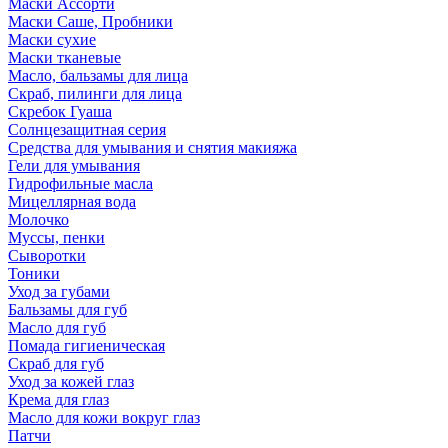
Маски Ассорти
Маски Саше, Пробники
Маски сухие
Маски тканевые
Масло, бальзамы для лица
Скраб, пилинги для лица
Скребок Гуаша
Солнцезащитная серия
Средства для умывания и снятия макияжа
Гели для умывания
Гидрофильные масла
Мицеллярная вода
Молочко
Муссы, пенки
Сыворотки
Тоники
Уход за губами
Бальзамы для губ
Масло для губ
Помада гигиеническая
Скраб для губ
Уход за кожей глаз
Крема для глаз
Масло для кожи вокруг глаз
Патчи