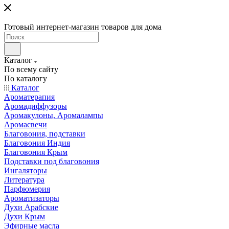
Готовый интернет-магазин товаров для дома
Каталог
По всему сайту
По каталогу
Каталог
Ароматерапия
Аромадиффузоры
Аромакулоны, Аромалампы
Аромасвечи
Благовония, подставки
Благовония Индия
Благовония Крым
Подставки под благовония
Ингаляторы
Литература
Парфюмерия
Ароматизаторы
Духи Арабские
Духи Крым
Эфирные масла