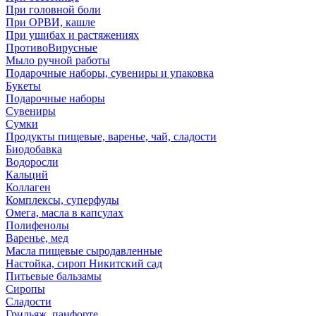
При головной боли
При ОРВИ, кашле
При ушибах и растяжениях
ПротивоВирусные
Мыло ручной работы
Подарочные наборы, сувениры и упаковка
Букеты
Подарочные наборы
Сувениры
Сумки
Продукты пищевые, варенье, чай, сладости
Биодобавка
Водоросли
Кальций
Коллаген
Комплексы, суперфуды
Омега, масла в капсулах
Полифенолы
Варенье, мед
Масла пищевые сыродавленные
Настойка, сироп Никитский сад
Питьевые бальзамы
Сиропы
Сладости
Грильяж, панфорте