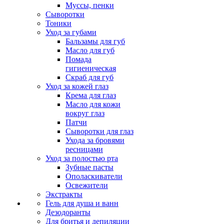
Муссы, пенки
Сыворотки
Тоники
Уход за губами
Бальзамы для губ
Масло для губ
Помада
гигиеническая
Скраб для губ
Уход за кожей глаз
Крема для глаз
Масло для кожи
вокруг глаз
Патчи
Сыворотки для глаз
Ухода за бровями
ресницами
Уход за полостью рта
Зубные пасты
Ополаскиватели
Освежители
Экстракты
Гель для душа и ванн
Дезодоранты
Для бритья и депиляции