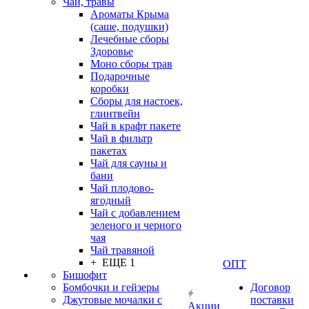
Чаи, травы
Ароматы Крыма
(саше, подушки)
Лечебные сборы
Здоровье
Моно сборы трав
Подарочные
коробки
Сборы для настоек,
глинтвейн
Чай в крафт пакете
Чай в фильтр
пакетах
Чай для сауны и
бани
Чай плодово-
ягодный
Чай с добавлением
зеленого и черного
чая
Чай травяной
+ ЕЩЕ 1
ОПТ
Бишофит
Бомбочки и гейзеры
Договор
Джутовые мочалки с
поставки
Акции