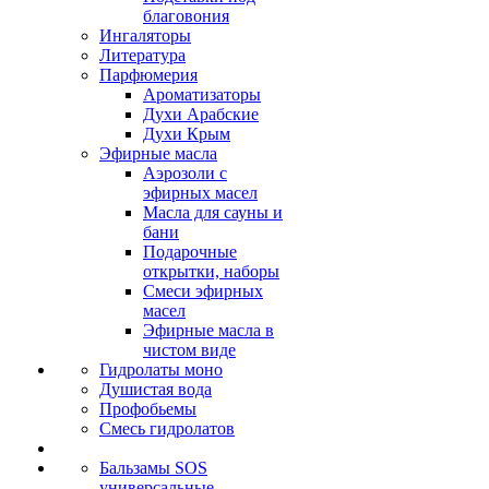
благовония
Ингаляторы
Литература
Парфюмерия
Ароматизаторы
Духи Арабские
Духи Крым
Эфирные масла
Аэрозоли с
эфирных масел
Масла для сауны и
бани
Подарочные
открытки, наборы
Смеси эфирных
масел
Эфирные масла в
чистом виде
Гидролаты моно
Душистая вода
Профобьемы
Смесь гидролатов
Бальзамы SOS
универсальные