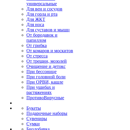
универсальные
Для вен и сосудов
Для горла и рта
Для ЖКТ
Для носа
Для суставов и мышц
От бородавок и
папиллом
От грибка
От комаров и москитов
От стресса
От трещин, мозолей
Очищение и детокс
При бессонице
При головной боли
При ОРВИ, кашле
При ушибах и
растяжениях
ПротивоВирусные
Букеты
Подарочные наборы
Сувениры
Сумки
Биодобавка