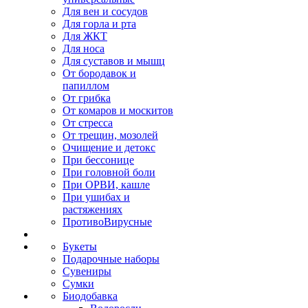
Для вен и сосудов
Для горла и рта
Для ЖКТ
Для носа
Для суставов и мышц
От бородавок и
папиллом
От грибка
От комаров и москитов
От стресса
От трещин, мозолей
Очищение и детокс
При бессонице
При головной боли
При ОРВИ, кашле
При ушибах и
растяжениях
ПротивоВирусные
Букеты
Подарочные наборы
Сувениры
Сумки
Биодобавка