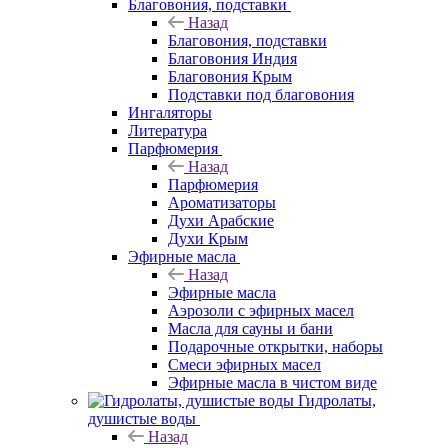
Благовония, подставки
Назад
Благовония, подставки
Благовония Индия
Благовония Крым
Подставки под благовония
Ингаляторы
Литература
Парфюмерия
Назад
Парфюмерия
Ароматизаторы
Духи Арабские
Духи Крым
Эфирные масла
Назад
Эфирные масла
Аэрозоли с эфирных масел
Масла для сауны и бани
Подарочные открытки, наборы
Смеси эфирных масел
Эфирные масла в чистом виде
Гидролаты,
душистые воды
Назад