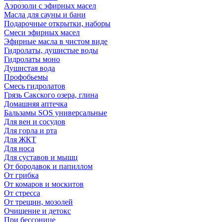
Аэрозоли с эфирных масел
Масла для сауны и бани
Подарочные открытки, наборы
Смеси эфирных масел
Эфирные масла в чистом виде
Гидролаты, душистые воды
Гидролаты моно
Душистая вода
Профобьемы
Смесь гидролатов
Грязь Сакского озера, глина
Домашняя аптечка
Бальзамы SOS универсальные
Для вен и сосудов
Для горла и рта
Для ЖКТ
Для носа
Для суставов и мышц
От бородавок и папиллом
От грибка
От комаров и москитов
От стресса
От трещин, мозолей
Очищение и детокс
При бессонице