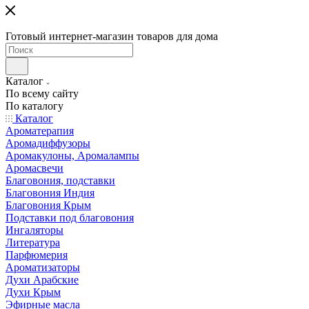
Готовый интернет-магазин товаров для дома
Каталог
По всему сайту
По каталогу
Каталог
Ароматерапия
Аромадиффузоры
Аромакулоны, Аромалампы
Аромасвечи
Благовония, подставки
Благовония Индия
Благовония Крым
Подставки под благовония
Ингаляторы
Литература
Парфюмерия
Ароматизаторы
Духи Арабские
Духи Крым
Эфирные масла