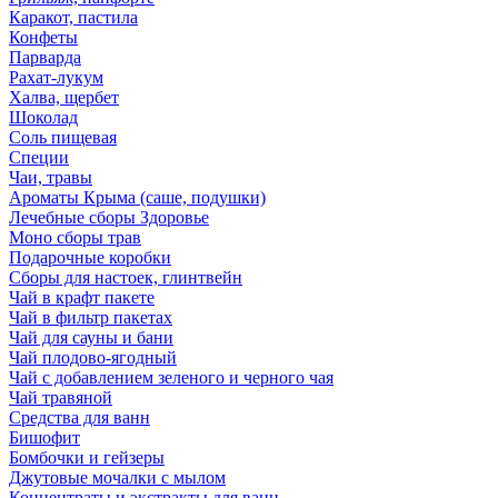
Каракот, пастила
Конфеты
Парварда
Рахат-лукум
Халва, щербет
Шоколад
Соль пищевая
Специи
Чаи, травы
Ароматы Крыма (саше, подушки)
Лечебные сборы Здоровье
Моно сборы трав
Подарочные коробки
Сборы для настоек, глинтвейн
Чай в крафт пакете
Чай в фильтр пакетах
Чай для сауны и бани
Чай плодово-ягодный
Чай с добавлением зеленого и черного чая
Чай травяной
Средства для ванн
Бишофит
Бомбочки и гейзеры
Джутовые мочалки с мылом
Концентраты и экстракты для ванн