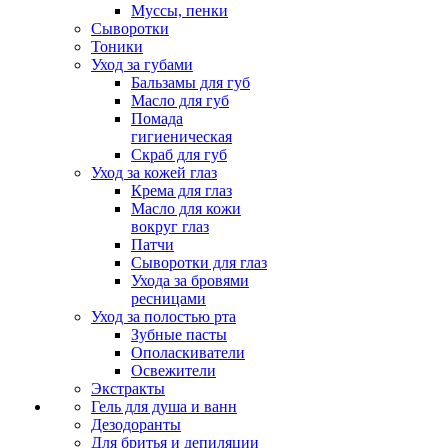
Муссы, пенки
Сыворотки
Тоники
Уход за губами
Бальзамы для губ
Масло для губ
Помада
гигиеническая
Скраб для губ
Уход за кожей глаз
Крема для глаз
Масло для кожи
вокруг глаз
Патчи
Сыворотки для глаз
Ухода за бровями
ресницами
Уход за полостью рта
Зубные пасты
Ополаскиватели
Освежители
Экстракты
Гель для душа и ванн
Дезодоранты
Для бритья и депиляции