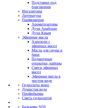
Подставки под
благовония
Ингаляторы
Литература
Парфюмерия
Ароматизаторы
Духи Арабские
Духи Крым
Эфирные масла
Аэрозоли с
эфирных масел
Масла для сауны и
бани
Подарочные
открытки, наборы
Смеси эфирных
масел
Эфирные масла в
чистом виде
Гидролаты моно
Душистая вода
Профобьемы
Смесь гидролатов
Бальзамы SOS