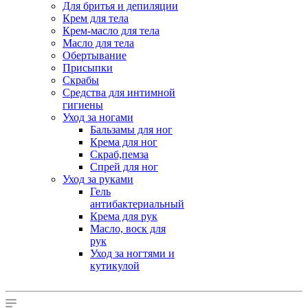
Для бритья и депиляции
Крем для тела
Крем-масло для тела
Масло для тела
Обертывание
Присыпки
Скрабы
Средства для интимной
гигиены
Уход за ногами
Бальзамы для ног
Крема для ног
Скраб,пемза
Спрей для ног
Уход за руками
Гель
антибактериальный
Крема для рук
Масло, воск для
рук
Уход за ногтями и
кутикулой