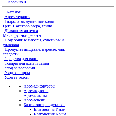
Корзина
0
Каталог
Ароматерапия
Гидролаты, душистые воды
Грязь Сакского озера, глина
Домашняя аптечка
Мыло ручной работы
Подарочные наборы, сувениры и
упаковка
Продукты пищевые, варенье, чай,
сладости
Средства для ванн
Товары для дома и семьи
Уход за волосами
Уход за лицом
Уход за телом
Аромадиффузоры
Аромакулоны,
Аромалампы
Аромасвечи
Благовония, подставки
Благовония Индия
Благовония Крым