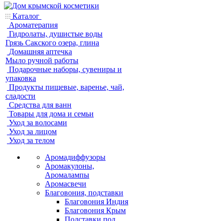
Каталог
Ароматерапия
Гидролаты, душистые воды
Грязь Сакского озера, глина
Домашняя аптечка
Мыло ручной работы
Подарочные наборы, сувениры и
упаковка
Продукты пищевые, варенье, чай,
сладости
Средства для ванн
Товары для дома и семьи
Уход за волосами
Уход за лицом
Уход за телом
Аромадиффузоры
Аромакулоны,
Аромалампы
Аромасвечи
Благовония, подставки
Благовония Индия
Благовония Крым
Подставки под