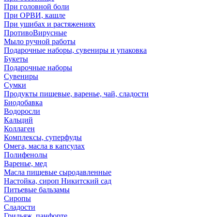
При головной боли
При ОРВИ, кашле
При ушибах и растяжениях
ПротивоВирусные
Мыло ручной работы
Подарочные наборы, сувениры и упаковка
Букеты
Подарочные наборы
Сувениры
Сумки
Продукты пищевые, варенье, чай, сладости
Биодобавка
Водоросли
Кальций
Коллаген
Комплексы, суперфуды
Омега, масла в капсулах
Полифенолы
Варенье, мед
Масла пищевые сыродавленные
Настойка, сироп Никитский сад
Питьевые бальзамы
Сиропы
Сладости
Грильяж, панфорте