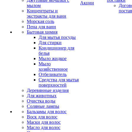
Джутовые мочалки с
поставки
Акции
мылом
Догов
Концентраты и
поста
экстракты для ванн
Морская соль
Пена для ванн
Бытовая химия
Для мытья посуды
Для стирки
Кондиционер для
белья
Мыло жидкое
Мыло
хозяйственное
Отбеливатель
Средства для мытья
поверхностей
Деревянные изделия
Для животных
Очистка воды
Соляные лампы
Бальзамы для волос
Воск для волос
Маски для волос
Масло для волос