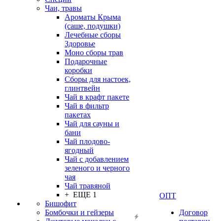
Чаи, травы
Ароматы Крыма
(саше, подушки)
Лечебные сборы
Здоровье
Моно сборы трав
Подарочные
коробки
Сборы для настоек,
глинтвейн
Чай в крафт пакете
Чай в фильтр
пакетах
Чай для сауны и
бани
Чай плодово-
ягодный
Чай с добавлением
зеленого и черного
чая
Чай травяной
+ ЕЩЕ 1
ОПТ
Бишофит
Бомбочки и гейзеры
Договор