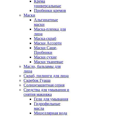
Крема
универсальные
Пробники кремов
Маски
Альгинатные
маски
Маска-пленка для
лица
Маска-скраб
Маски Ассорти
Маски Саше,
Пробники
Маски сухие
Маски тканевые
Масло, бальзамы для
лица
Скраб, пилинги для лица
Скребок Гуаша
Солнцезащитная серия
Средства для умывания и
снятия макияжа
Гели для умывания
Гидрофильные
масла
Мицеллярная вода