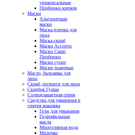
универсальные
Пробники кремов
Маски
Альгинатные
маски
Маска-пленка для
лица
Маска-скраб
Маски Ассорти
Маски Саше,
Пробники
Маски сухие
Маски тканевые
Масло, бальзамы для
лица
Скраб, пилинги для лица
Скребок Гуаша
Солнцезащитная серия
Средства для умывания и
снятия макияжа
Гели для умывания
Гидрофильные
масла
Мицеллярная вода
Молочко