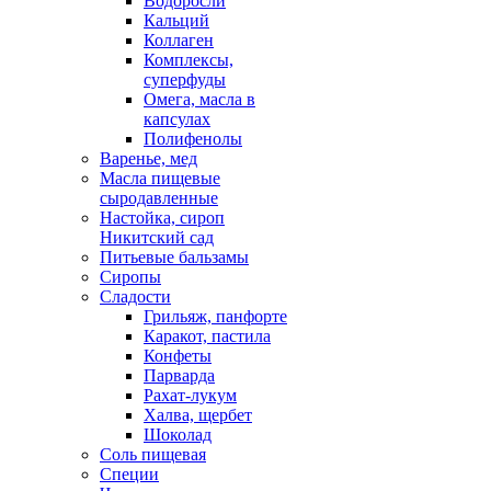
Водоросли
Кальций
Коллаген
Комплексы,
суперфуды
Омега, масла в
капсулах
Полифенолы
Варенье, мед
Масла пищевые
сыродавленные
Настойка, сироп
Никитский сад
Питьевые бальзамы
Сиропы
Сладости
Грильяж, панфорте
Каракот, пастила
Конфеты
Парварда
Рахат-лукум
Халва, щербет
Шоколад
Соль пищевая
Специи