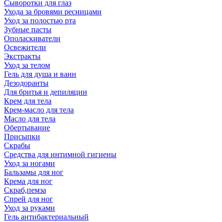
Сыворотки для глаз
Ухода за бровями ресницами
Уход за полостью рта
Зубные пасты
Ополаскиватели
Освежители
Экстракты
Уход за телом
Гель для душа и ванн
Дезодоранты
Для бритья и депиляции
Крем для тела
Крем-масло для тела
Масло для тела
Обертывание
Присыпки
Скрабы
Средства для интимной гигиены
Уход за ногами
Бальзамы для ног
Крема для ног
Скраб,пемза
Спрей для ног
Уход за руками
Гель антибактериальный