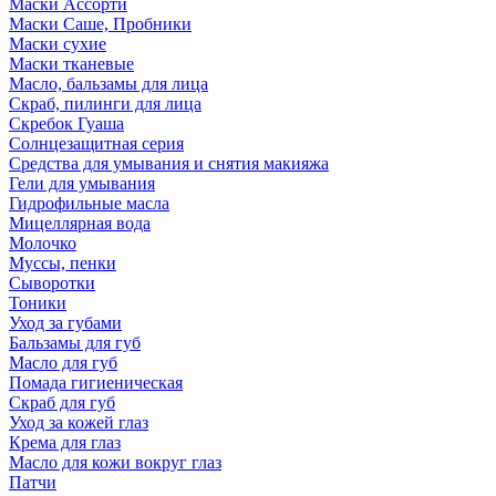
Маски Ассорти
Маски Саше, Пробники
Маски сухие
Маски тканевые
Масло, бальзамы для лица
Скраб, пилинги для лица
Скребок Гуаша
Солнцезащитная серия
Средства для умывания и снятия макияжа
Гели для умывания
Гидрофильные масла
Мицеллярная вода
Молочко
Муссы, пенки
Сыворотки
Тоники
Уход за губами
Бальзамы для губ
Масло для губ
Помада гигиеническая
Скраб для губ
Уход за кожей глаз
Крема для глаз
Масло для кожи вокруг глаз
Патчи