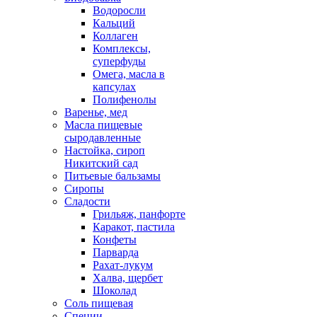
Водоросли
Кальций
Коллаген
Комплексы,
суперфуды
Омега, масла в
капсулах
Полифенолы
Варенье, мед
Масла пищевые
сыродавленные
Настойка, сироп
Никитский сад
Питьевые бальзамы
Сиропы
Сладости
Грильяж, панфорте
Каракот, пастила
Конфеты
Парварда
Рахат-лукум
Халва, щербет
Шоколад
Соль пищевая
Специи