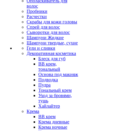
Ополаскиватель для
волос
Пробники
Расчестки
Скрабы для кожи головы
Спрей для волос
Сыворотки для волос
Шампуни Жидкие
Шампуни твердые, сухие
Гели и сливки
Декоративная косметика
Блеск для губ
ВВ крем,
тональный
Основа под макияж
Подводка
Пудра
Тональный крем
Уход за бровями,
тушь
Хайлайтер
Крема
ВВ крем
Крема дневные
Крема ночные