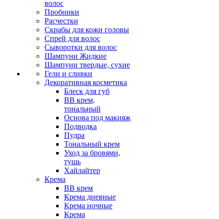
волос
Пробники
Расчестки
Скрабы для кожи головы
Спрей для волос
Сыворотки для волос
Шампуни Жидкие
Шампуни твердые, сухие
Гели и сливки
Декоративная косметика
Блеск для губ
ВВ крем,
тональный
Основа под макияж
Подводка
Пудра
Тональный крем
Уход за бровями,
тушь
Хайлайтер
Крема
ВВ крем
Крема дневные
Крема ночные
Крема