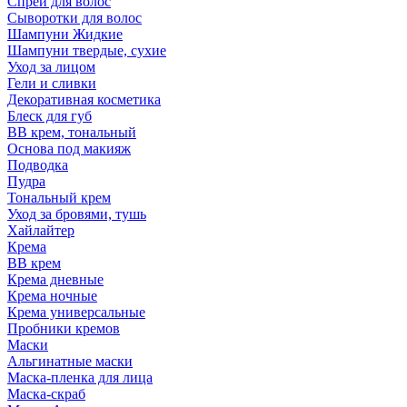
Спрей для волос
Сыворотки для волос
Шампуни Жидкие
Шампуни твердые, сухие
Уход за лицом
Гели и сливки
Декоративная косметика
Блеск для губ
ВВ крем, тональный
Основа под макияж
Подводка
Пудра
Тональный крем
Уход за бровями, тушь
Хайлайтер
Крема
ВВ крем
Крема дневные
Крема ночные
Крема универсальные
Пробники кремов
Маски
Альгинатные маски
Маска-пленка для лица
Маска-скраб