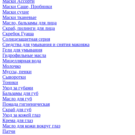
Маски Ассорти
Маски Саше, Пробники
Маски сухие
Маски тканевые
Масло, бальзамы для лица
Скраб, пилинги для лица
Скребок Гуаша
Солнцезащитная серия
Средства для умывания и снятия макияжа
Гели для умывания
Гидрофильные масла
Мицеллярная вода
Молочко
Муссы, пенки
Сыворотки
Тоники
Уход за губами
Бальзамы для губ
Масло для губ
Помада гигиеническая
Скраб для губ
Уход за кожей глаз
Крема для глаз
Масло для кожи вокруг глаз
Патчи