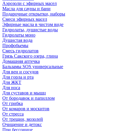
Аэрозоли с эфирных масел
Масла для сауны и бани
Подарочные открытки, наборы
Смеси эфирных масел
Эфирные масла в чистом виде
Гидролаты, душистые воды
Гидролаты моно
Душистая вода
Профобьемы
Смесь гидролатов
Грязь Сакского озера, глина
Домашняя аптечка
Бальзамы SOS универсальные
Для вен и сосудов
Для горла и рта
Для ЖКТ
Для носа
Для суставов и мышц
От бородавок и папиллом
От грибка
От комаров и москитов
От стресса
От трещин, мозолей
Очищение и детокс
При бессонице