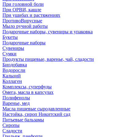
При головной боли
При ОРВИ, кашле
При ушибах и растяжениях
ПротивоВирусные
Мыло ручной работы
Подарочные наборы, сувениры и упаковка
Букеты
Подарочные наборы
Сувениры
Сумки
Продукты пищевые, варенье, чай, сладости
Биодобавка
Водоросли
Кальций
Коллаген
Комплексы, суперфуды
Омега, масла в капсулах
Полифенолы
Варенье, мед
Масла пищевые сыродавленные
Настойка, сироп Никитский сад
Питьевые бальзамы
Сиропы
Сладости
Грильяж, панфорте