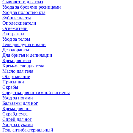
Сыворотки для глаз
Ухода за бровями ресницами
Уход за полостью рта
Зубные пасты
Ополаскиватели
Освежители
Экстракты
Уход за телом
Гель для душа и ванн
Дезодоранты
Для бритья и депиляции
Крем для тела
Крем-масло для тела
Масло для тела
Обертывание
Присыпки
Скрабы
Средства для интимной гигиены
Уход за ногами
Бальзамы для ног
Крема для ног
Скраб,пемза
Спрей для ног
Уход за руками
Гель антибактериальный