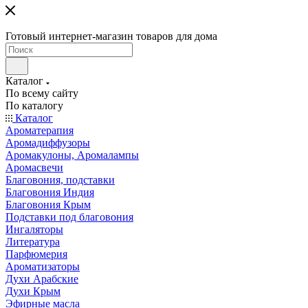
Готовый интернет-магазин товаров для дома
Каталог
По всему сайту
По каталогу
Каталог
Ароматерапия
Аромадиффузоры
Аромакулоны, Аромалампы
Аромасвечи
Благовония, подставки
Благовония Индия
Благовония Крым
Подставки под благовония
Ингаляторы
Литература
Парфюмерия
Ароматизаторы
Духи Арабские
Духи Крым
Эфирные масла