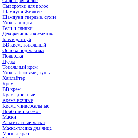
Спрей для волос
Сыворотки для волос
Шампуни Жидкие
Шампуни твердые, сухие
Уход за лицом
Гели и сливки
Декоративная косметика
Блеск для губ
ВВ крем, тональный
Основа под макияж
Подводка
Пудра
Тональный крем
Уход за бровями, тушь
Хайлайтер
Крема
ВВ крем
Крема дневные
Крема ночные
Крема универсальные
Пробники кремов
Маски
Альгинатные маски
Маска-пленка для лица
Маска-скраб