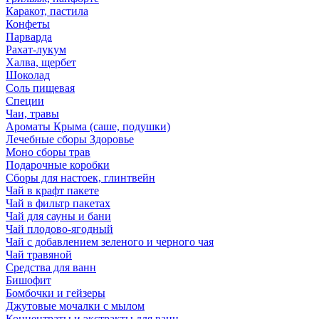
Каракот, пастила
Конфеты
Парварда
Рахат-лукум
Халва, щербет
Шоколад
Соль пищевая
Специи
Чаи, травы
Ароматы Крыма (саше, подушки)
Лечебные сборы Здоровье
Моно сборы трав
Подарочные коробки
Сборы для настоек, глинтвейн
Чай в крафт пакете
Чай в фильтр пакетах
Чай для сауны и бани
Чай плодово-ягодный
Чай с добавлением зеленого и черного чая
Чай травяной
Средства для ванн
Бишофит
Бомбочки и гейзеры
Джутовые мочалки с мылом
Концентраты и экстракты для ванн