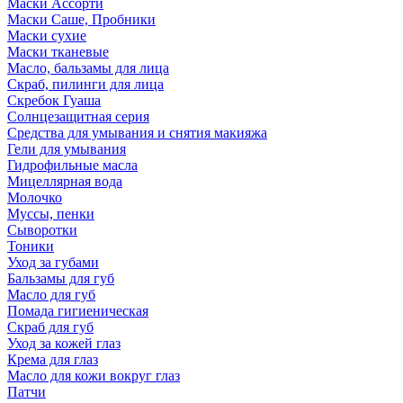
Маски Ассорти
Маски Саше, Пробники
Маски сухие
Маски тканевые
Масло, бальзамы для лица
Скраб, пилинги для лица
Скребок Гуаша
Солнцезащитная серия
Средства для умывания и снятия макияжа
Гели для умывания
Гидрофильные масла
Мицеллярная вода
Молочко
Муссы, пенки
Сыворотки
Тоники
Уход за губами
Бальзамы для губ
Масло для губ
Помада гигиеническая
Скраб для губ
Уход за кожей глаз
Крема для глаз
Масло для кожи вокруг глаз
Патчи