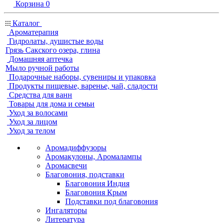
Корзина
0
Каталог
Ароматерапия
Гидролаты, душистые воды
Грязь Сакского озера, глина
Домашняя аптечка
Мыло ручной работы
Подарочные наборы, сувениры и упаковка
Продукты пищевые, варенье, чай, сладости
Средства для ванн
Товары для дома и семьи
Уход за волосами
Уход за лицом
Уход за телом
Аромадиффузоры
Аромакулоны, Аромалампы
Аромасвечи
Благовония, подставки
Благовония Индия
Благовония Крым
Подставки под благовония
Ингаляторы
Литература