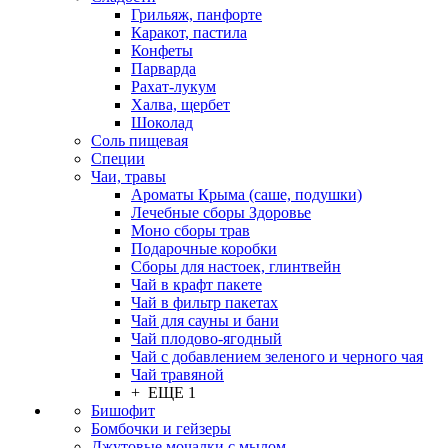
Грильяж, панфорте
Каракот, пастила
Конфеты
Парварда
Рахат-лукум
Халва, щербет
Шоколад
Соль пищевая
Специи
Чаи, травы
Ароматы Крыма (саше, подушки)
Лечебные сборы Здоровье
Моно сборы трав
Подарочные коробки
Сборы для настоек, глинтвейн
Чай в крафт пакете
Чай в фильтр пакетах
Чай для сауны и бани
Чай плодово-ягодный
Чай с добавлением зеленого и черного чая
Чай травяной
+ ЕЩЕ 1
Бишофит
Бомбочки и гейзеры
Джутовые мочалки с мылом