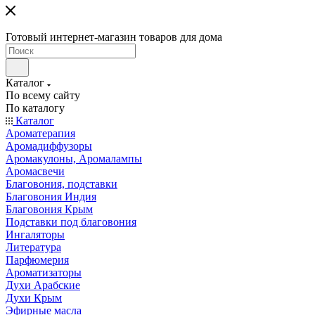
Готовый интернет-магазин товаров для дома
Каталог
По всему сайту
По каталогу
Каталог
Ароматерапия
Аромадиффузоры
Аромакулоны, Аромалампы
Аромасвечи
Благовония, подставки
Благовония Индия
Благовония Крым
Подставки под благовония
Ингаляторы
Литература
Парфюмерия
Ароматизаторы
Духи Арабские
Духи Крым
Эфирные масла