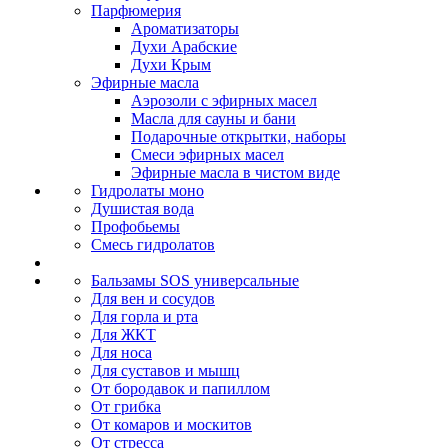
Парфюмерия
Ароматизаторы
Духи Арабские
Духи Крым
Эфирные масла
Аэрозоли с эфирных масел
Масла для сауны и бани
Подарочные открытки, наборы
Смеси эфирных масел
Эфирные масла в чистом виде
Гидролаты моно
Душистая вода
Профобьемы
Смесь гидролатов
Бальзамы SOS универсальные
Для вен и сосудов
Для горла и рта
Для ЖКТ
Для носа
Для суставов и мышц
От бородавок и папиллом
От грибка
От комаров и москитов
От стресса