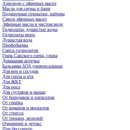
Аэрозоли с эфирных масел
Масла для сауны и бани
Подарочные открытки, наборы
Смеси эфирных масел
Эфирные масла в чистом виде
Гидролаты, душистые воды
Гидролаты моно
Душистая вода
Профобьемы
Смесь гидролатов
Грязь Сакского озера, глина
Домашняя аптечка
Бальзамы SOS универсальные
Для вен и сосудов
Для горла и рта
Для ЖКТ
Для носа
Для суставов и мышц
От бородавок и папиллом
От грибка
От комаров и москитов
От стресса
От трещин, мозолей
Очищение и детокс
При бессонице