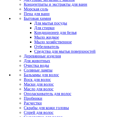
Концентраты и экстракты для ванн
Морская соль
Пена для ванн
Бытовая химия
Для мытья посуды
Для стирки
Кондиционер для белья
Мыло жидкое
Мыло хозяйственное
Отбеливатель
Средства для мытья поверхностей
Деревянные изделия
Для животных
Очистка воды
Соляные лампы
Бальзамы для волос
Воск для волос
Маски для волос
Масло для волос
Ополаскиватель для волос
Пробники
Расчестки
Скрабы для кожи головы
Спрей для волос