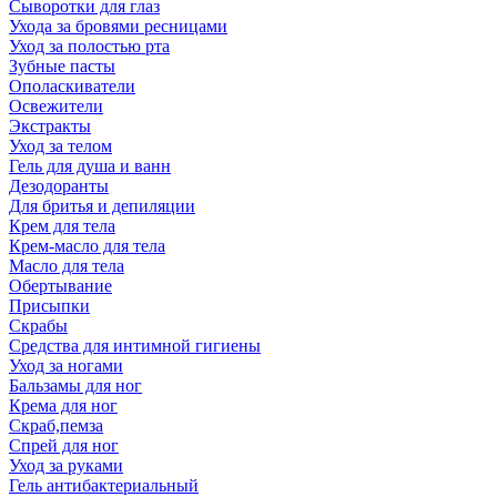
Сыворотки для глаз
Ухода за бровями ресницами
Уход за полостью рта
Зубные пасты
Ополаскиватели
Освежители
Экстракты
Уход за телом
Гель для душа и ванн
Дезодоранты
Для бритья и депиляции
Крем для тела
Крем-масло для тела
Масло для тела
Обертывание
Присыпки
Скрабы
Средства для интимной гигиены
Уход за ногами
Бальзамы для ног
Крема для ног
Скраб,пемза
Спрей для ног
Уход за руками
Гель антибактериальный