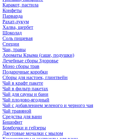
Каракот, пастила
Конфеты
Парварда
Рахат-лукум
Халва, щербет
Шоколад
Соль пищевая
Специи
Чаи, травы
Ароматы Крыма (саше, подушки)
Лечебные сборы Здоровье
Моно сборы трав
Подарочные коробки
Сборы для настоек, глинтвейн
Чай в крафт пакете
Чай в фильтр пакетах
Чай для сауны и бани
Чай плодово-ягодный
Чай с добавлением зеленого и черного чая
Чай травяной
Средства для ванн
Бишофит
Бомбочки и гейзеры
Джутовые мочалки с мылом
Концентраты и экстракты для ванн