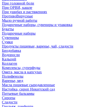
При головной боли
При ОРВИ, кашле
При ушибах и растяжениях
ПротивоВирусные
Мыло ручной работы
Подарочные наборы, сувениры и упаковка
Букеты
Подарочные наборы
Сувениры
Сумки
Продукты пищевые, варенье, чай, сладости
Биодобавка
Водоросли
Кальций
Коллаген
Комплексы, суперфуды
Омега, масла в капсулах
Полифенолы
Варенье, мед
Масла пищевые сыродавленные
Настойка, сироп Никитский сад
Питьевые бальзамы
Сиропы
Сладости
Грильяж, панфорте