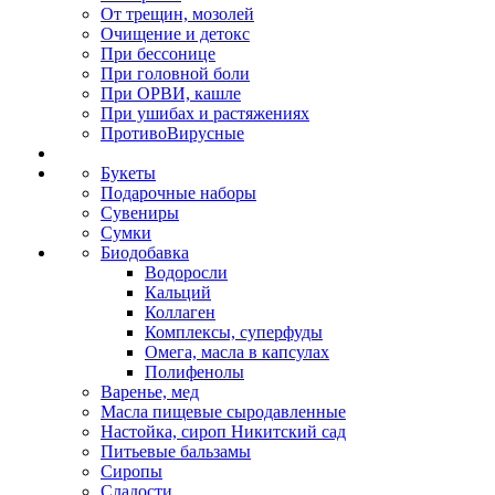
От трещин, мозолей
Очищение и детокс
При бессонице
При головной боли
При ОРВИ, кашле
При ушибах и растяжениях
ПротивоВирусные
Букеты
Подарочные наборы
Сувениры
Сумки
Биодобавка
Водоросли
Кальций
Коллаген
Комплексы, суперфуды
Омега, масла в капсулах
Полифенолы
Варенье, мед
Масла пищевые сыродавленные
Настойка, сироп Никитский сад
Питьевые бальзамы
Сиропы
Сладости