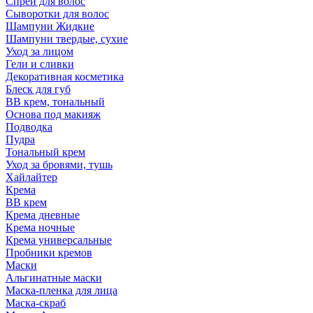
Спрей для волос
Сыворотки для волос
Шампуни Жидкие
Шампуни твердые, сухие
Уход за лицом
Гели и сливки
Декоративная косметика
Блеск для губ
ВВ крем, тональный
Основа под макияж
Подводка
Пудра
Тональный крем
Уход за бровями, тушь
Хайлайтер
Крема
ВВ крем
Крема дневные
Крема ночные
Крема универсальные
Пробники кремов
Маски
Альгинатные маски
Маска-пленка для лица
Маска-скраб