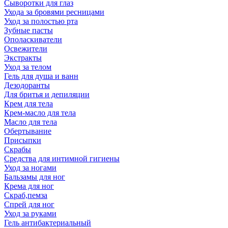
Сыворотки для глаз
Ухода за бровями ресницами
Уход за полостью рта
Зубные пасты
Ополаскиватели
Освежители
Экстракты
Уход за телом
Гель для душа и ванн
Дезодоранты
Для бритья и депиляции
Крем для тела
Крем-масло для тела
Масло для тела
Обертывание
Присыпки
Скрабы
Средства для интимной гигиены
Уход за ногами
Бальзамы для ног
Крема для ног
Скраб,пемза
Спрей для ног
Уход за руками
Гель антибактериальный