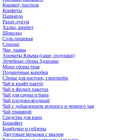
Каракот, пастила
Конфеты
Парварда
Рахат-лукум
Халва, щербет
Шоколад
Соль пищевая
Специи
Чаи, травы
Ароматы Крыма (саше, подушки)
Лечебные сборы Здоровье
Моно сборы трав
Подарочные коробки
Сборы для настоек, глинтвейн
Чай в крафт пакете
Чай в фильтр пакетах
Чай для сауны и бани
Чай плодово-ягодный
Чай с добавлением зеленого и черного чая
Чай травяной
Средства для ванн
Бишофит
Бомбочки и гейзеры
Джутовые мочалки с мылом
Концентраты и экстракты для ванн