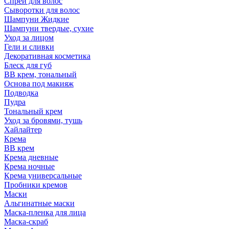
Спрей для волос
Сыворотки для волос
Шампуни Жидкие
Шампуни твердые, сухие
Уход за лицом
Гели и сливки
Декоративная косметика
Блеск для губ
ВВ крем, тональный
Основа под макияж
Подводка
Пудра
Тональный крем
Уход за бровями, тушь
Хайлайтер
Крема
ВВ крем
Крема дневные
Крема ночные
Крема универсальные
Пробники кремов
Маски
Альгинатные маски
Маска-пленка для лица
Маска-скраб