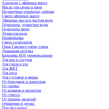
Аэрозоли с эфирных масел
Масла для сауны и бани
Подарочные открытки, наборы
Смеси эфирных масел
Эфирные масла в чистом виде
Гидролаты, душистые воды
Гидролаты моно
Душистая вода
Профобьемы
Смесь гидролатов
Грязь Сакского озера, глина
Домашняя аптечка
Бальзамы SOS универсальные
Для вен и сосудов
Для горла и рта
Для ЖКТ
Для носа
Для суставов и мышц
От бородавок и папиллом
От грибка
От комаров и москитов
От стресса
От трещин, мозолей
Очищение и детокс
При бессонице