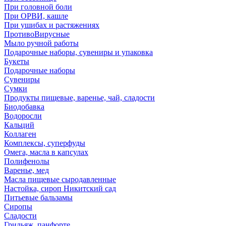
При головной боли
При ОРВИ, кашле
При ушибах и растяжениях
ПротивоВирусные
Мыло ручной работы
Подарочные наборы, сувениры и упаковка
Букеты
Подарочные наборы
Сувениры
Сумки
Продукты пищевые, варенье, чай, сладости
Биодобавка
Водоросли
Кальций
Коллаген
Комплексы, суперфуды
Омега, масла в капсулах
Полифенолы
Варенье, мед
Масла пищевые сыродавленные
Настойка, сироп Никитский сад
Питьевые бальзамы
Сиропы
Сладости
Грильяж, панфорте