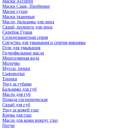
Маски Ассорти
Маски Саше, Пробники
Маски сухие
Маски тканевые
Масло, бальзамы для лица
Скраб, пилинги для лица
Скребок Гуаша
Солнцезащитная серия
Средства для умывания и снятия макияжа
Гели для умывания
Гидрофильные масла
Мицеллярная вода
Молочко
Муссы, пенки
Сыворотки
Тоники
Уход за губами
Бальзамы для губ
Масло для губ
Помада гигиеническая
Скраб для губ
Уход за кожей глаз
Крема для глаз
Масло для кожи вокруг глаз
Патчи