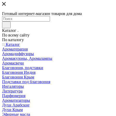
Готовый интернет-магазин товаров для дома
Каталог
По всему сайту
По каталогу
Каталог
Ароматерапия
Аромадиффузоры
Аромакулоны, Аромалампы
Аромасвечи
Благовония, подставки
Благовония Индия
Благовония Крым
Подставки под благовония
Ингаляторы
Литература
Парфюмерия
Ароматизаторы
Духи Арабские
Духи Крым
Эфирные масла