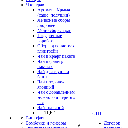
Чаи, травы
Ароматы Крыма
(саше, подушки)
Лечебные сборы
Здоровье
Моно сборы трав
Подарочные
коробки
Сборы для настоек,
глинтвейн
Чай в крафт пакете
Чай в фильтр
пакетах
Чай для сауны и
бани
Чай плодово-
ягодный
Чай с добавлением
зеленого и черного
чая
Чай травяной
+ ЕЩЕ 1
ОПТ
Бишофит
Бомбочки и гейзеры
Договор