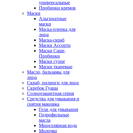
универсальные
Пробники кремов
Маски
Альгинатные
маски
Маска-пленка для
лица
Маска-скраб
Маски Ассорти
Маски Саше,
Пробники
Маски сухие
Маски тканевые
Масло, бальзамы для
лица
Скраб, пилинги для лица
Скребок Гуаша
Солнцезащитная серия
Средства для умывания и
снятия макияжа
Гели для умывания
Гидрофильные
масла
Мицеллярная вода
Молочко