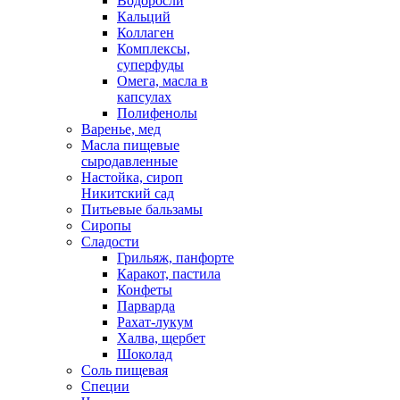
Водоросли
Кальций
Коллаген
Комплексы,
суперфуды
Омега, масла в
капсулах
Полифенолы
Варенье, мед
Масла пищевые
сыродавленные
Настойка, сироп
Никитский сад
Питьевые бальзамы
Сиропы
Сладости
Грильяж, панфорте
Каракот, пастила
Конфеты
Парварда
Рахат-лукум
Халва, щербет
Шоколад
Соль пищевая
Специи