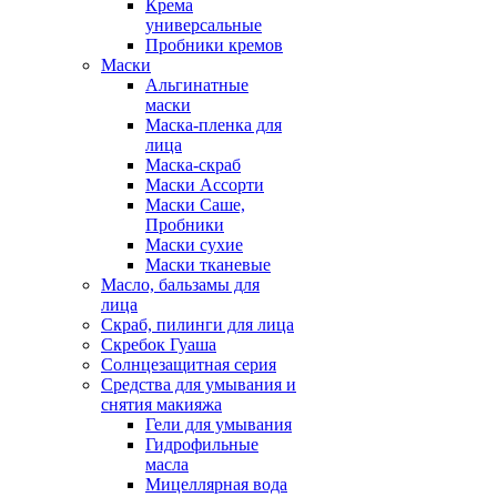
Крема
универсальные
Пробники кремов
Маски
Альгинатные
маски
Маска-пленка для
лица
Маска-скраб
Маски Ассорти
Маски Саше,
Пробники
Маски сухие
Маски тканевые
Масло, бальзамы для
лица
Скраб, пилинги для лица
Скребок Гуаша
Солнцезащитная серия
Средства для умывания и
снятия макияжа
Гели для умывания
Гидрофильные
масла
Мицеллярная вода