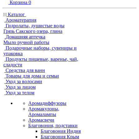
Корзина
0
Каталог
Ароматерапия
Гидролаты, душистые воды
Грязь Сакского озера, глина
Домашняя аптечка
Мыло ручной работы
Подарочные наборы, сувениры и
упаковка
Продукты пищевые, варенье, чай,
сладости
Средства для ванн
Товары для дома и семьи
Уход за волосами
Уход за лицом
Уход за телом
Аромадиффузоры
Аромакулоны,
Аромалампы
Аромасвечи
Благовония, подставки
Благовония Индия
Благовония Крым