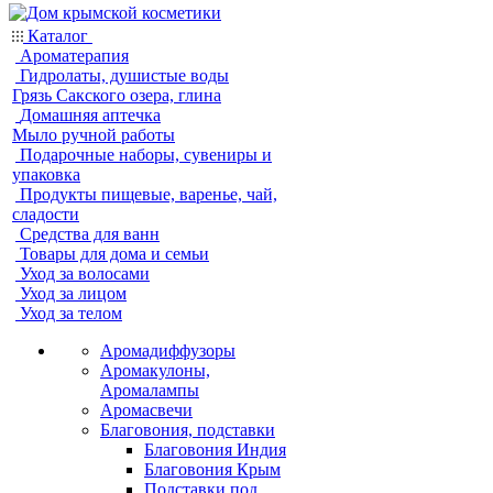
Каталог
Ароматерапия
Гидролаты, душистые воды
Грязь Сакского озера, глина
Домашняя аптечка
Мыло ручной работы
Подарочные наборы, сувениры и
упаковка
Продукты пищевые, варенье, чай,
сладости
Средства для ванн
Товары для дома и семьи
Уход за волосами
Уход за лицом
Уход за телом
Аромадиффузоры
Аромакулоны,
Аромалампы
Аромасвечи
Благовония, подставки
Благовония Индия
Благовония Крым
Подставки под