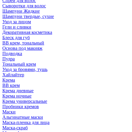
Спрей для волос
Сыворотки для волос
Шампуни Жидкие
Шампуни твердые, сухие
Уход за лицом
Гели и сливки
Декоративная косметика
Блеск для губ
ВВ крем, тональный
Основа под макияж
Подводка
Пудра
Тональный крем
Уход за бровями, тушь
Хайлайтер
Крема
ВВ крем
Крема дневные
Крема ночные
Крема универсальные
Пробники кремов
Маски
Альгинатные маски
Маска-пленка для лица
Маска-скраб