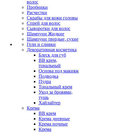
волос
Пробники
Расчестки
Скрабы для кожи головы
Спрей для волос
Сыворотки для волос
Шампуни Жидкие
Шампуни твердые, сухие
Гели и сливки
Декоративная косметика
Блеск для губ
ВВ крем,
тональный
Основа под макияж
Подводка
Пудра
Тональный крем
Уход за бровями,
тушь
Хайлайтер
Крема
ВВ крем
Крема дневные
Крема ночные
Крема