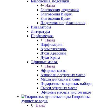
Благовония, подставки
Назад
Благовония, подставки
Благовония Индия
Благовония Крым
Подставки под благовония
Ингаляторы
Литература
Парфюмерия
Назад
Парфюмерия
Ароматизаторы
Духи Арабские
Духи Крым
Эфирные масла
Назад
Эфирные масла
Аэрозоли с эфирных масел
Масла для сауны и бани
Подарочные открытки, наборы
Смеси эфирных масел
Эфирные масла в чистом виде
Гидролаты,
душистые воды
Назад