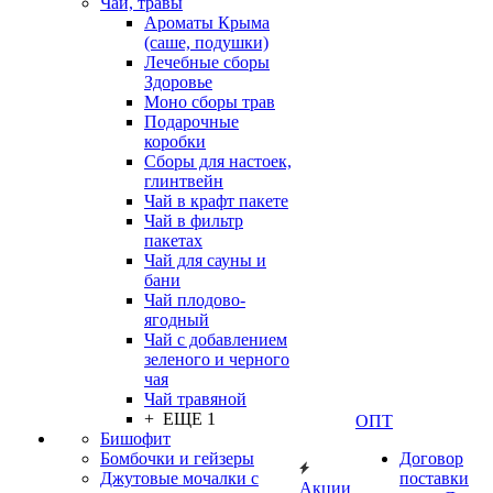
Чаи, травы
Ароматы Крыма
(саше, подушки)
Лечебные сборы
Здоровье
Моно сборы трав
Подарочные
коробки
Сборы для настоек,
глинтвейн
Чай в крафт пакете
Чай в фильтр
пакетах
Чай для сауны и
бани
Чай плодово-
ягодный
Чай с добавлением
зеленого и черного
чая
Чай травяной
+ ЕЩЕ 1
ОПТ
Бишофит
Бомбочки и гейзеры
Договор
Джутовые мочалки с
поставки
Акции