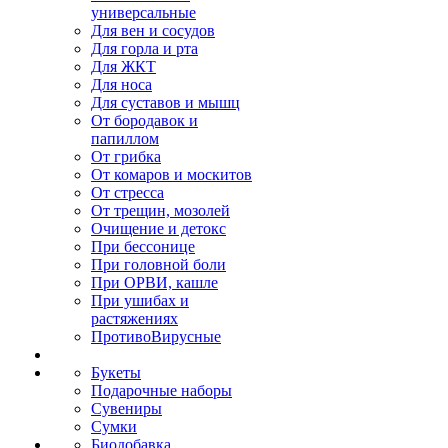
универсальные
Для вен и сосудов
Для горла и рта
Для ЖКТ
Для носа
Для суставов и мышц
От бородавок и
папиллом
От грибка
От комаров и москитов
От стресса
От трещин, мозолей
Очищение и детокс
При бессонице
При головной боли
При ОРВИ, кашле
При ушибах и
растяжениях
ПротивоВирусные
Букеты
Подарочные наборы
Сувениры
Сумки
Биодобавка