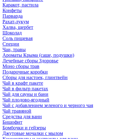
Каракот, пастила
Конфеты
Парварда
Рахат-лукум
Халва, щербет
Шоколад
Соль пищевая
Специи
Чаи, травы
Ароматы Крыма (саше, подушки)
Лечебные сборы Здоровье
Моно сборы трав
Подарочные коробки
Сборы для настоек, глинтвейн
Чай в крафт пакете
Чай в фильтр пакетах
Чай для сауны и бани
Чай плодово-ягодный
Чай с добавлением зеленого и черного чая
Чай травяной
Средства для ванн
Бишофит
Бомбочки и гейзеры
Джутовые мочалки с мылом
Концентраты и экстракты для ванн