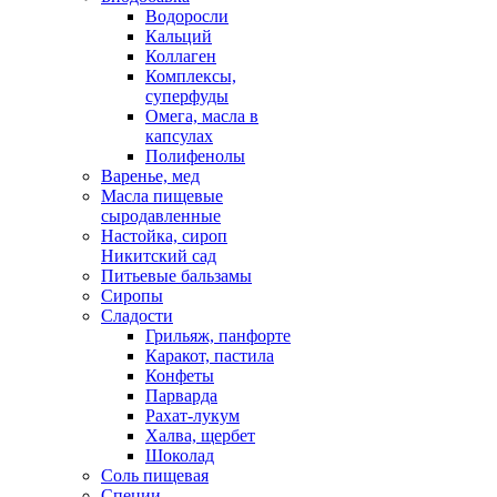
Водоросли
Кальций
Коллаген
Комплексы,
суперфуды
Омега, масла в
капсулах
Полифенолы
Варенье, мед
Масла пищевые
сыродавленные
Настойка, сироп
Никитский сад
Питьевые бальзамы
Сиропы
Сладости
Грильяж, панфорте
Каракот, пастила
Конфеты
Парварда
Рахат-лукум
Халва, щербет
Шоколад
Соль пищевая
Специи