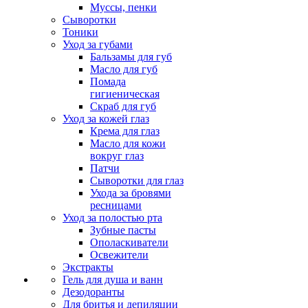
Муссы, пенки
Сыворотки
Тоники
Уход за губами
Бальзамы для губ
Масло для губ
Помада
гигиеническая
Скраб для губ
Уход за кожей глаз
Крема для глаз
Масло для кожи
вокруг глаз
Патчи
Сыворотки для глаз
Ухода за бровями
ресницами
Уход за полостью рта
Зубные пасты
Ополаскиватели
Освежители
Экстракты
Гель для душа и ванн
Дезодоранты
Для бритья и депиляции