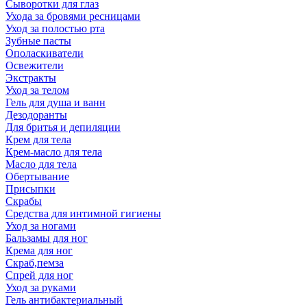
Сыворотки для глаз
Ухода за бровями ресницами
Уход за полостью рта
Зубные пасты
Ополаскиватели
Освежители
Экстракты
Уход за телом
Гель для душа и ванн
Дезодоранты
Для бритья и депиляции
Крем для тела
Крем-масло для тела
Масло для тела
Обертывание
Присыпки
Скрабы
Средства для интимной гигиены
Уход за ногами
Бальзамы для ног
Крема для ног
Скраб,пемза
Спрей для ног
Уход за руками
Гель антибактериальный