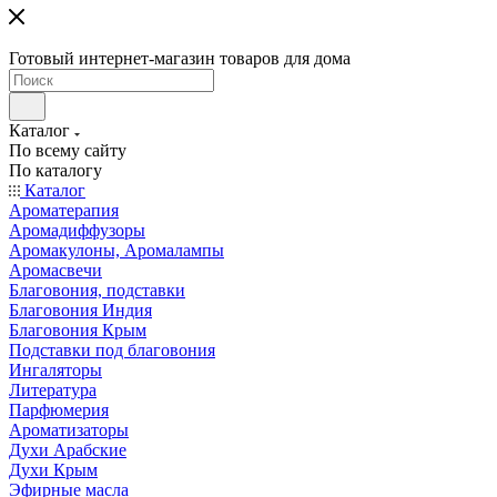
Готовый интернет-магазин товаров для дома
Каталог
По всему сайту
По каталогу
Каталог
Ароматерапия
Аромадиффузоры
Аромакулоны, Аромалампы
Аромасвечи
Благовония, подставки
Благовония Индия
Благовония Крым
Подставки под благовония
Ингаляторы
Литература
Парфюмерия
Ароматизаторы
Духи Арабские
Духи Крым
Эфирные масла