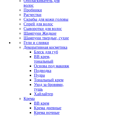
Ополаскиватель для
волос
Пробники
Расчестки
Скрабы для кожи головы
Спрей для волос
Сыворотки для волос
Шампуни Жидкие
Шампуни твердые, сухие
Гели и сливки
Декоративная косметика
Блеск для губ
ВВ крем,
тональный
Основа под макияж
Подводка
Пудра
Тональный крем
Уход за бровями,
тушь
Хайлайтер
Крема
ВВ крем
Крема дневные
Крема ночные