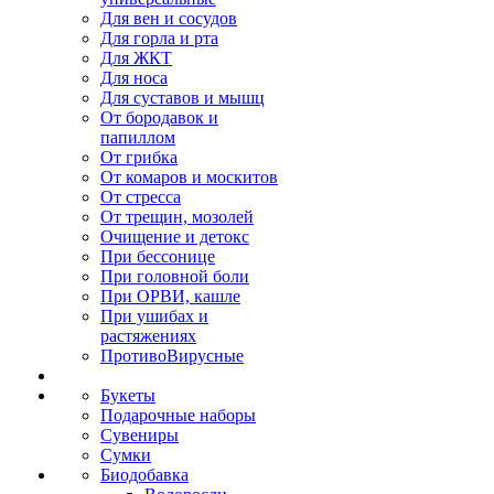
Для вен и сосудов
Для горла и рта
Для ЖКТ
Для носа
Для суставов и мышц
От бородавок и
папиллом
От грибка
От комаров и москитов
От стресса
От трещин, мозолей
Очищение и детокс
При бессонице
При головной боли
При ОРВИ, кашле
При ушибах и
растяжениях
ПротивоВирусные
Букеты
Подарочные наборы
Сувениры
Сумки
Биодобавка