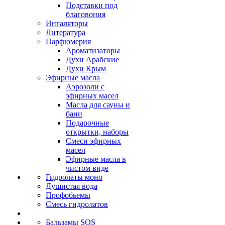
Подставки под
благовония
Ингаляторы
Литература
Парфюмерия
Ароматизаторы
Духи Арабские
Духи Крым
Эфирные масла
Аэрозоли с
эфирных масел
Масла для сауны и
бани
Подарочные
открытки, наборы
Смеси эфирных
масел
Эфирные масла в
чистом виде
Гидролаты моно
Душистая вода
Профобьемы
Смесь гидролатов
Бальзамы SOS