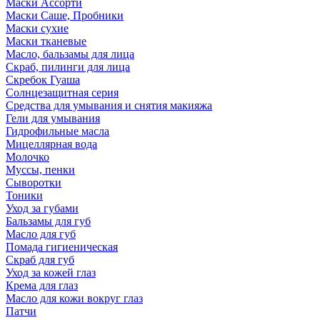
Маски Ассорти
Маски Саше, Пробники
Маски сухие
Маски тканевые
Масло, бальзамы для лица
Скраб, пилинги для лица
Скребок Гуаша
Солнцезащитная серия
Средства для умывания и снятия макияжа
Гели для умывания
Гидрофильные масла
Мицеллярная вода
Молочко
Муссы, пенки
Сыворотки
Тоники
Уход за губами
Бальзамы для губ
Масло для губ
Помада гигиеническая
Скраб для губ
Уход за кожей глаз
Крема для глаз
Масло для кожи вокруг глаз
Патчи