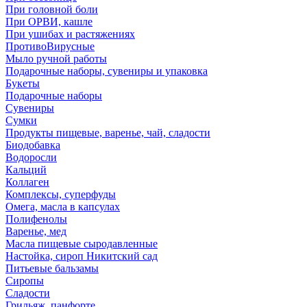
При головной боли
При ОРВИ, кашле
При ушибах и растяжениях
ПротивоВирусные
Мыло ручной работы
Подарочные наборы, сувениры и упаковка
Букеты
Подарочные наборы
Сувениры
Сумки
Продукты пищевые, варенье, чай, сладости
Биодобавка
Водоросли
Кальций
Коллаген
Комплексы, суперфуды
Омега, масла в капсулах
Полифенолы
Варенье, мед
Масла пищевые сыродавленные
Настойка, сироп Никитский сад
Питьевые бальзамы
Сиропы
Сладости
Грильяж, панфорте