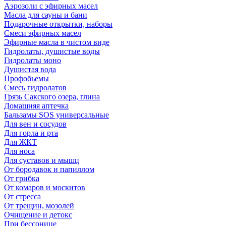
Аэрозоли с эфирных масел
Масла для сауны и бани
Подарочные открытки, наборы
Смеси эфирных масел
Эфирные масла в чистом виде
Гидролаты, душистые воды
Гидролаты моно
Душистая вода
Профобьемы
Смесь гидролатов
Грязь Сакского озера, глина
Домашняя аптечка
Бальзамы SOS универсальные
Для вен и сосудов
Для горла и рта
Для ЖКТ
Для носа
Для суставов и мышц
От бородавок и папиллом
От грибка
От комаров и москитов
От стресса
От трещин, мозолей
Очищение и детокс
При бессонице