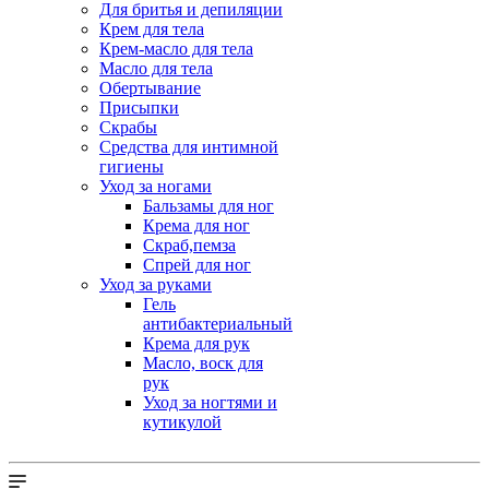
Для бритья и депиляции
Крем для тела
Крем-масло для тела
Масло для тела
Обертывание
Присыпки
Скрабы
Средства для интимной
гигиены
Уход за ногами
Бальзамы для ног
Крема для ног
Скраб,пемза
Спрей для ног
Уход за руками
Гель
антибактериальный
Крема для рук
Масло, воск для
рук
Уход за ногтями и
кутикулой