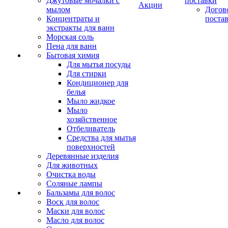
Джутовые мочалки с
поставки
Акции
мылом
Догов
Концентраты и
поста
экстракты для ванн
Морская соль
Пена для ванн
Бытовая химия
Для мытья посуды
Для стирки
Кондиционер для
белья
Мыло жидкое
Мыло
хозяйственное
Отбеливатель
Средства для мытья
поверхностей
Деревянные изделия
Для животных
Очистка воды
Соляные лампы
Бальзамы для волос
Воск для волос
Маски для волос
Масло для волос