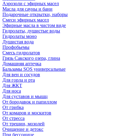
Аэрозоли с эфирных масел
Масла для сауны и бани
Подарочные открытки, наборы
Смеси эфирных масел
Эфирные масла в чистом виде
Гидролаты, душистые воды
Гидролаты моно
Душистая вода
Профобьемы
Смесь гидролатов
Грязь Сакского озера, глина
Домашняя аптечка
Бальзамы SOS универсальные
Для вен и сосудов
Для горла и рта
Для ЖКТ
Для носа
Для суставов и мышц
От бородавок и папиллом
От грибка
От комаров и москитов
От стресса
От трещин, мозолей
Очищение и детокс
При бессонице