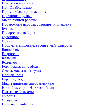
При головной боли
При ОРВИ, кашле
При ушибах и растяжениях
ПротивоВирусные
Мыло ручной работы
Подарочные наборы, сувениры и упаковка
Букеты
Подарочные наборы
Сувениры
Сумки
Продукты пищевые, варенье, чай, сладости
Биодобавка
Водоросли
Кальций
Коллаген
Комплексы, суперфуды
Омега, масла в капсулах
Полифенолы
Варенье, мед
Масла пищевые сыродавленные
Настойка, сироп Никитский сад
Питьевые бальзамы
Сиропы
Сладости
Грильяж, панфорте