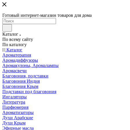
Готовый интернет-магазин товаров для дома
Каталог
По всему сайту
По каталогу
Каталог
Ароматерапия
Аромадиффузоры
Аромакулоны, Аромалампы
Аромасвечи
Благовония, подставки
Благовония Индия
Благовония Крым
Подставки под благовония
Ингаляторы
Литература
Парфюмерия
Ароматизаторы
Духи Арабские
Духи Крым
Эфирные масла