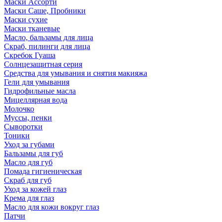
Маски Ассорти
Маски Саше, Пробники
Маски сухие
Маски тканевые
Масло, бальзамы для лица
Скраб, пилинги для лица
Скребок Гуаша
Солнцезащитная серия
Средства для умывания и снятия макияжа
Гели для умывания
Гидрофильные масла
Мицеллярная вода
Молочко
Муссы, пенки
Сыворотки
Тоники
Уход за губами
Бальзамы для губ
Масло для губ
Помада гигиеническая
Скраб для губ
Уход за кожей глаз
Крема для глаз
Масло для кожи вокруг глаз
Патчи