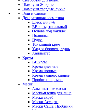
Сыворотки для волос
Шампуни Жидкие
Шампуни твердые, сухие
Гели и сливки
Декоративная косметика
Блеск для губ
ВВ крем, тональный
Основа под макияж
Подводка
Пудра
Тональный крем
Уход за бровями, тушь
Хайлайтер
Крема
ВВ крем
Крема дневные
Крема ночные
Крема универсальные
Пробники кремов
Маски
Альгинатные маски
Маска-пленка для лица
Маска-скраб
Маски Ассорти
Маски Саше, Пробники