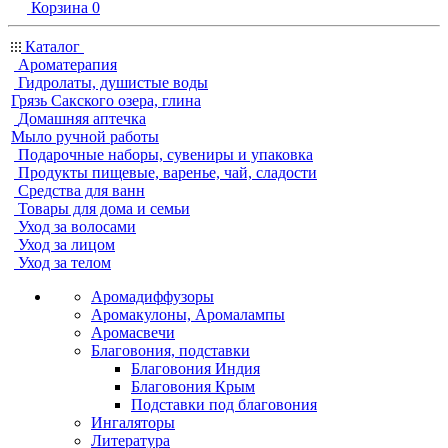
Корзина
0
Каталог
Ароматерапия
Гидролаты, душистые воды
Грязь Сакского озера, глина
Домашняя аптечка
Мыло ручной работы
Подарочные наборы, сувениры и упаковка
Продукты пищевые, варенье, чай, сладости
Средства для ванн
Товары для дома и семьи
Уход за волосами
Уход за лицом
Уход за телом
Аромадиффузоры
Аромакулоны, Аромалампы
Аромасвечи
Благовония, подставки
Благовония Индия
Благовония Крым
Подставки под благовония
Ингаляторы
Литература