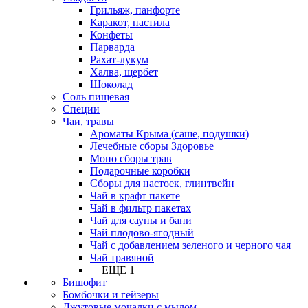
Грильяж, панфорте
Каракот, пастила
Конфеты
Парварда
Рахат-лукум
Халва, щербет
Шоколад
Соль пищевая
Специи
Чаи, травы
Ароматы Крыма (саше, подушки)
Лечебные сборы Здоровье
Моно сборы трав
Подарочные коробки
Сборы для настоек, глинтвейн
Чай в крафт пакете
Чай в фильтр пакетах
Чай для сауны и бани
Чай плодово-ягодный
Чай с добавлением зеленого и черного чая
Чай травяной
+ ЕЩЕ 1
Бишофит
Бомбочки и гейзеры
Джутовые мочалки с мылом