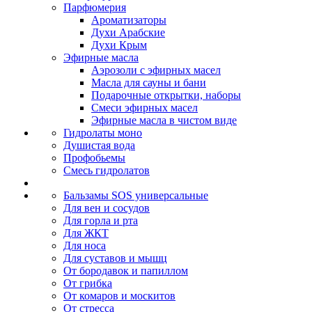
Парфюмерия
Ароматизаторы
Духи Арабские
Духи Крым
Эфирные масла
Аэрозоли с эфирных масел
Масла для сауны и бани
Подарочные открытки, наборы
Смеси эфирных масел
Эфирные масла в чистом виде
Гидролаты моно
Душистая вода
Профобьемы
Смесь гидролатов
Бальзамы SOS универсальные
Для вен и сосудов
Для горла и рта
Для ЖКТ
Для носа
Для суставов и мышц
От бородавок и папиллом
От грибка
От комаров и москитов
От стресса