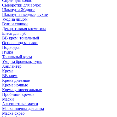
Спрей для волос
Сыворотки для волос
Шампуни Жидкие
Шампуни твердые, сухие
Уход за лицом
Гели и сливки
Декоративная косметика
Блеск для губ
ВВ крем, тональный
Основа под макияж
Подводка
Пудра
Тональный крем
Уход за бровями, тушь
Хайлайтер
Крема
ВВ крем
Крема дневные
Крема ночные
Крема универсальные
Пробники кремов
Маски
Альгинатные маски
Маска-пленка для лица
Маска-скраб