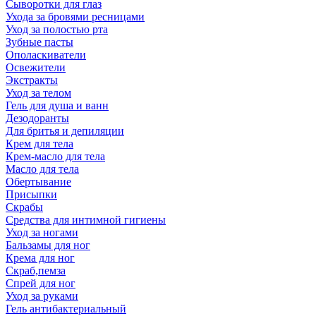
Сыворотки для глаз
Ухода за бровями ресницами
Уход за полостью рта
Зубные пасты
Ополаскиватели
Освежители
Экстракты
Уход за телом
Гель для душа и ванн
Дезодоранты
Для бритья и депиляции
Крем для тела
Крем-масло для тела
Масло для тела
Обертывание
Присыпки
Скрабы
Средства для интимной гигиены
Уход за ногами
Бальзамы для ног
Крема для ног
Скраб,пемза
Спрей для ног
Уход за руками
Гель антибактериальный