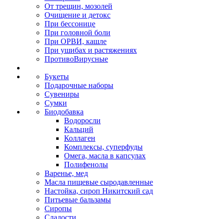
От трещин, мозолей
Очищение и детокс
При бессонице
При головной боли
При ОРВИ, кашле
При ушибах и растяжениях
ПротивоВирусные
Букеты
Подарочные наборы
Сувениры
Сумки
Биодобавка
Водоросли
Кальций
Коллаген
Комплексы, суперфуды
Омега, масла в капсулах
Полифенолы
Варенье, мед
Масла пищевые сыродавленные
Настойка, сироп Никитский сад
Питьевые бальзамы
Сиропы
Сладости