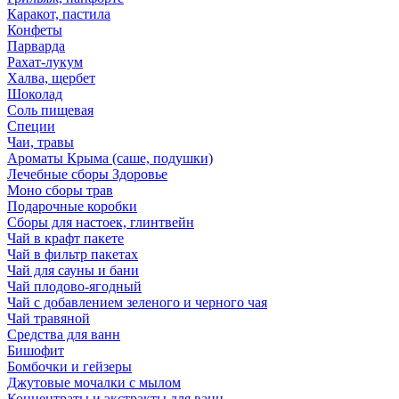
Каракот, пастила
Конфеты
Парварда
Рахат-лукум
Халва, щербет
Шоколад
Соль пищевая
Специи
Чаи, травы
Ароматы Крыма (саше, подушки)
Лечебные сборы Здоровье
Моно сборы трав
Подарочные коробки
Сборы для настоек, глинтвейн
Чай в крафт пакете
Чай в фильтр пакетах
Чай для сауны и бани
Чай плодово-ягодный
Чай с добавлением зеленого и черного чая
Чай травяной
Средства для ванн
Бишофит
Бомбочки и гейзеры
Джутовые мочалки с мылом
Концентраты и экстракты для ванн