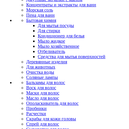
Концентраты и экстракты для ванн
Морская соль
Пена для ванн
Бытовая химия
Для мытья посуды
Для стирки
Кондиционер для белья
Мыло жидкое
Мыло хозяйственное
Отбеливатель
Средства для мытья поверхностей
Деревянные изделия
Для животных
Очистка воды
Соляные лампы
Бальзамы для волос
Воск для волос
Маски для волос
Масло для волос
Ополаскиватель для волос
Пробники
Расчестки
Скрабы для кожи головы
Спрей для волос