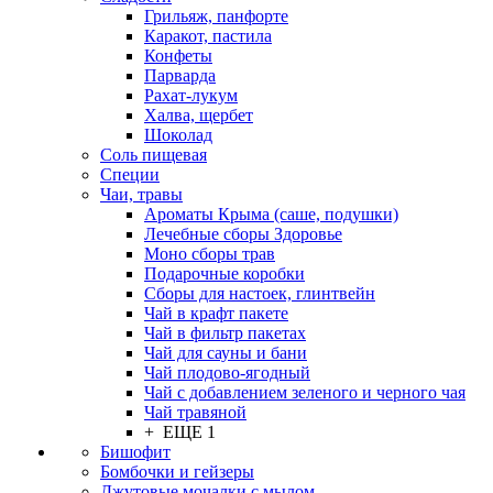
Грильяж, панфорте
Каракот, пастила
Конфеты
Парварда
Рахат-лукум
Халва, щербет
Шоколад
Соль пищевая
Специи
Чаи, травы
Ароматы Крыма (саше, подушки)
Лечебные сборы Здоровье
Моно сборы трав
Подарочные коробки
Сборы для настоек, глинтвейн
Чай в крафт пакете
Чай в фильтр пакетах
Чай для сауны и бани
Чай плодово-ягодный
Чай с добавлением зеленого и черного чая
Чай травяной
+ ЕЩЕ 1
Бишофит
Бомбочки и гейзеры
Джутовые мочалки с мылом