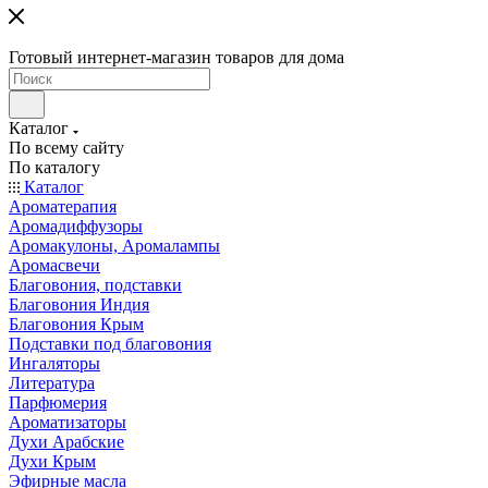
Готовый интернет-магазин товаров для дома
Каталог
По всему сайту
По каталогу
Каталог
Ароматерапия
Аромадиффузоры
Аромакулоны, Аромалампы
Аромасвечи
Благовония, подставки
Благовония Индия
Благовония Крым
Подставки под благовония
Ингаляторы
Литература
Парфюмерия
Ароматизаторы
Духи Арабские
Духи Крым
Эфирные масла