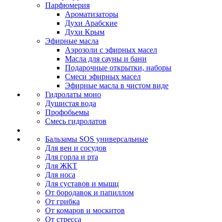
Парфюмерия
Ароматизаторы
Духи Арабские
Духи Крым
Эфирные масла
Аэрозоли с эфирных масел
Масла для сауны и бани
Подарочные открытки, наборы
Смеси эфирных масел
Эфирные масла в чистом виде
Гидролаты моно
Душистая вода
Профобьемы
Смесь гидролатов
Бальзамы SOS универсальные
Для вен и сосудов
Для горла и рта
Для ЖКТ
Для носа
Для суставов и мышц
От бородавок и папиллом
От грибка
От комаров и москитов
От стресса