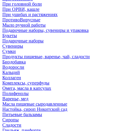
При головной боли
При ОРВИ, кашле
При ушибах и растяжениях
ПротивоВирусные
Мыло ручной работы
Подарочные наборы, сувениры и упаковка
Букеты
Подарочные наборы
Сувениры
Сумки
Продукты пищевые, варенье, чай, сладости
Биодобавка
Водоросли
Кальций
Коллаген
Комплексы, суперфуды
Омега, масла в капсулах
Полифенолы
Варенье, мед
Масла пищевые сыродавленные
Настойка, сироп Никитский сад
Питьевые бальзамы
Сиропы
Сладости
Грильяж, панфорте