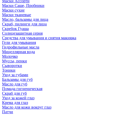
Маски Ассорти
Маски Саше, Пробники
Маски сухие
Маски тканевые
Масло, бальзамы для лица
Скраб, пилинги для лица
Скребок Гуаша
Солнцезащитная серия
Средства для умывания и снятия макияжа
Гели для умывания
Гидрофильные масла
Мицеллярная вода
Молочко
Муссы, пенки
Сыворотки
Тоники
Уход за губами
Бальзамы для губ
Масло для губ
Помада гигиеническая
Скраб для губ
Уход за кожей глаз
Крема для глаз
Масло для кожи вокруг глаз
Патчи