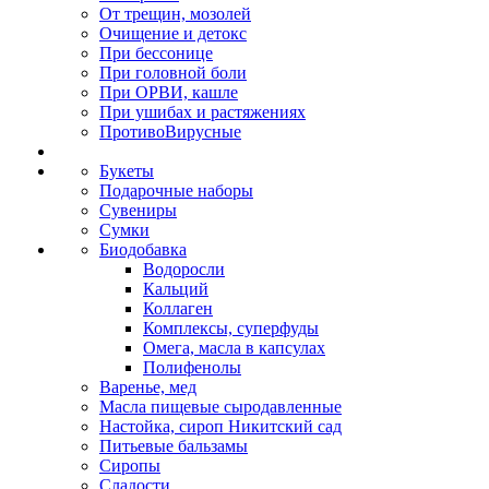
От трещин, мозолей
Очищение и детокс
При бессонице
При головной боли
При ОРВИ, кашле
При ушибах и растяжениях
ПротивоВирусные
Букеты
Подарочные наборы
Сувениры
Сумки
Биодобавка
Водоросли
Кальций
Коллаген
Комплексы, суперфуды
Омега, масла в капсулах
Полифенолы
Варенье, мед
Масла пищевые сыродавленные
Настойка, сироп Никитский сад
Питьевые бальзамы
Сиропы
Сладости