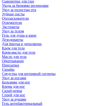
Сыворотки для глаз
Ухода за бровями ресницами
Уход за полостью рта
Зубные пасты
Ополаскиватели
Освежители
Экстракты
Уход за телом
Гель для душа и ванн
Дезодоранты
Для бритья и депиляции
Крем для тела
Крем-масло для тела
Масло для тела
Обертывание
Присыпки
Скрабы
Средства для интимной гигиены
Уход за ногами
Бальзамы для ног
Крема для ног
Скраб,пемза
Спрей для ног
Уход за руками
Гель антибактериальный