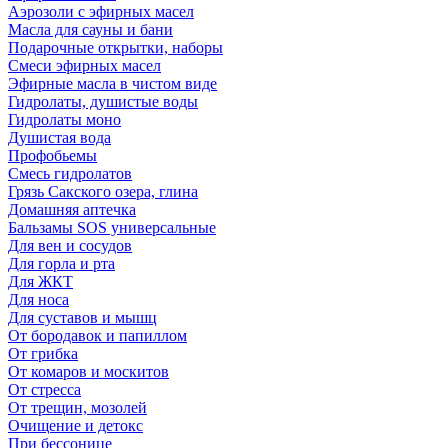
Аэрозоли с эфирных масел
Масла для сауны и бани
Подарочные открытки, наборы
Смеси эфирных масел
Эфирные масла в чистом виде
Гидролаты, душистые воды
Гидролаты моно
Душистая вода
Профобьемы
Смесь гидролатов
Грязь Сакского озера, глина
Домашняя аптечка
Бальзамы SOS универсальные
Для вен и сосудов
Для горла и рта
Для ЖКТ
Для носа
Для суставов и мышц
От бородавок и папиллом
От грибка
От комаров и москитов
От стресса
От трещин, мозолей
Очищение и детокс
При бессонице