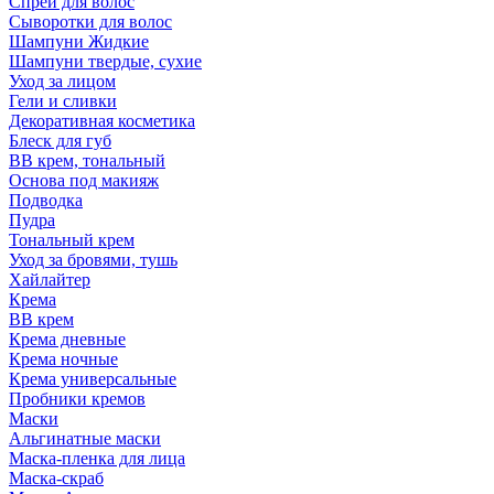
Спрей для волос
Сыворотки для волос
Шампуни Жидкие
Шампуни твердые, сухие
Уход за лицом
Гели и сливки
Декоративная косметика
Блеск для губ
ВВ крем, тональный
Основа под макияж
Подводка
Пудра
Тональный крем
Уход за бровями, тушь
Хайлайтер
Крема
ВВ крем
Крема дневные
Крема ночные
Крема универсальные
Пробники кремов
Маски
Альгинатные маски
Маска-пленка для лица
Маска-скраб