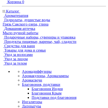
Корзина
0
Каталог
Ароматерапия
Гидролаты, душистые воды
Грязь Сакского озера, глина
Домашняя аптечка
Мыло ручной работы
Подарочные наборы, сувениры и упаковка
Продукты пищевые, варенье, чай, сладости
Средства для ванн
Товары для дома и семьи
Уход за волосами
Уход за лицом
Уход за телом
Аромадиффузоры
Аромакулоны, Аромалампы
Аромасвечи
Благовония, подставки
Благовония Индия
Благовония Крым
Подставки под благовония
Ингаляторы
Литература