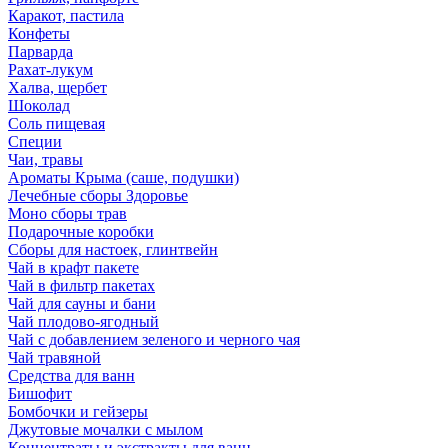
Каракот, пастила
Конфеты
Парварда
Рахат-лукум
Халва, щербет
Шоколад
Соль пищевая
Специи
Чаи, травы
Ароматы Крыма (саше, подушки)
Лечебные сборы Здоровье
Моно сборы трав
Подарочные коробки
Сборы для настоек, глинтвейн
Чай в крафт пакете
Чай в фильтр пакетах
Чай для сауны и бани
Чай плодово-ягодный
Чай с добавлением зеленого и черного чая
Чай травяной
Средства для ванн
Бишофит
Бомбочки и гейзеры
Джутовые мочалки с мылом
Концентраты и экстракты для ванн