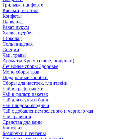
Грильяж, панфорте
Каракот, пастила
Конфеты
Парварда
Рахат-лукум
Халва, щербет
Шоколад
Соль пищевая
Специи
Чаи, травы
Ароматы Крыма (саше, подушки)
Лечебные сборы Здоровье
Моно сборы трав
Подарочные коробки
Сборы для настоек, глинтвейн
Чай в крафт пакете
Чай в фильтр пакетах
Чай для сауны и бани
Чай плодово-ягодный
Чай с добавлением зеленого и черного чая
Чай травяной
Средства для ванн
Бишофит
Бомбочки и гейзеры
Джутовые мочалки с мылом