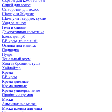
Скрабы для кожи головы
Спрей для волос
Сыворотки для волос
Шампуни Жидкие
Шампуни твердые, сухие
Уход за лицом
Гели и сливки
Декоративная косметика
Блеск для губ
ВВ крем, тональный
Основа под макияж
Подводка
Пудра
Тональный крем
Уход за бровями, тушь
Хайлайтер
Крема
ВВ крем
Крема дневные
Крема ночные
Крема универсальные
Пробники кремов
Маски
Альгинатные маски
Маска-пленка для лица