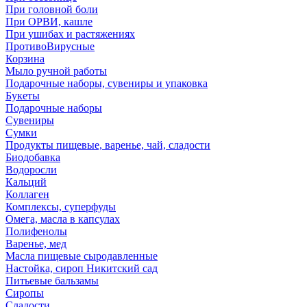
При головной боли
При ОРВИ, кашле
При ушибах и растяжениях
ПротивоВирусные
Корзина
Мыло ручной работы
Подарочные наборы, сувениры и упаковка
Букеты
Подарочные наборы
Сувениры
Сумки
Продукты пищевые, варенье, чай, сладости
Биодобавка
Водоросли
Кальций
Коллаген
Комплексы, суперфуды
Омега, масла в капсулах
Полифенолы
Варенье, мед
Масла пищевые сыродавленные
Настойка, сироп Никитский сад
Питьевые бальзамы
Сиропы
Сладости