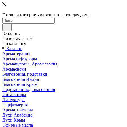
Готовый интернет-магазин товаров для дома
Каталог
По всему сайту
По каталогу
Каталог
Ароматерапия
Аромадиффузоры
Аромакулоны, Аромалампы
Аромасвечи
Благовония, подставки
Благовония Индия
Благовония Крым
Подставки под благовония
Ингаляторы
Литература
Парфюмерия
Ароматизаторы
Духи Арабские
Духи Крым
Эфирные масла