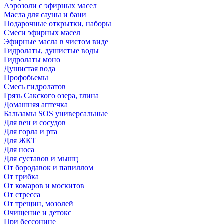
Аэрозоли с эфирных масел
Масла для сауны и бани
Подарочные открытки, наборы
Смеси эфирных масел
Эфирные масла в чистом виде
Гидролаты, душистые воды
Гидролаты моно
Душистая вода
Профобьемы
Смесь гидролатов
Грязь Сакского озера, глина
Домашняя аптечка
Бальзамы SOS универсальные
Для вен и сосудов
Для горла и рта
Для ЖКТ
Для носа
Для суставов и мышц
От бородавок и папиллом
От грибка
От комаров и москитов
От стресса
От трещин, мозолей
Очищение и детокс
При бессонице