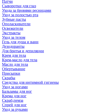
Патчи
Сыворотки для глаз
Ухода за бровями ресницами
Уход за полостью рта
Зубные пасты
Ополаскиватели
Освежители
Экстракты
Уход за телом
Гель для душа и ванн
Дезодоранты
Для бритья и депиляции
Крем для тела
Крем-масло для тела
Масло для тела
Обертывание
Присыпки
Скрабы
Средства для интимной гигиены
Уход за ногами
Бальзамы для ног
Крема для ног
Скраб,пемза
Спрей для ног
Уход за руками