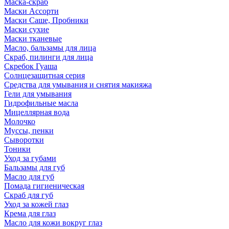
Маска-скраб
Маски Ассорти
Маски Саше, Пробники
Маски сухие
Маски тканевые
Масло, бальзамы для лица
Скраб, пилинги для лица
Скребок Гуаша
Солнцезащитная серия
Средства для умывания и снятия макияжа
Гели для умывания
Гидрофильные масла
Мицеллярная вода
Молочко
Муссы, пенки
Сыворотки
Тоники
Уход за губами
Бальзамы для губ
Масло для губ
Помада гигиеническая
Скраб для губ
Уход за кожей глаз
Крема для глаз
Масло для кожи вокруг глаз