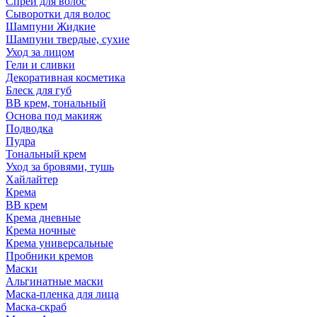
Спрей для волос
Сыворотки для волос
Шампуни Жидкие
Шампуни твердые, сухие
Уход за лицом
Гели и сливки
Декоративная косметика
Блеск для губ
ВВ крем, тональный
Основа под макияж
Подводка
Пудра
Тональный крем
Уход за бровями, тушь
Хайлайтер
Крема
ВВ крем
Крема дневные
Крема ночные
Крема универсальные
Пробники кремов
Маски
Альгинатные маски
Маска-пленка для лица
Маска-скраб