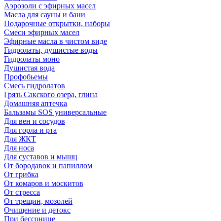
Аэрозоли с эфирных масел
Масла для сауны и бани
Подарочные открытки, наборы
Смеси эфирных масел
Эфирные масла в чистом виде
Гидролаты, душистые воды
Гидролаты моно
Душистая вода
Профобьемы
Смесь гидролатов
Грязь Сакского озера, глина
Домашняя аптечка
Бальзамы SOS универсальные
Для вен и сосудов
Для горла и рта
Для ЖКТ
Для носа
Для суставов и мышц
От бородавок и папиллом
От грибка
От комаров и москитов
От стресса
От трещин, мозолей
Очищение и детокс
При бессонице