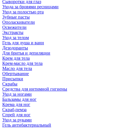
Сыворотки для глаз
Ухода за бровями ресницами
Уход за полостью рта
Зубные пасты
Ополаскиватели
Освежители
Экстракты
Уход за телом
Гель для душа и ванн
Дезодоранты
Для бритья и депиляции
Крем для тела
Крем-масло для тела
Масло для тела
Обертывание
Присыпки
Скрабы
Средства для интимной гигиены
Уход за ногами
Бальзамы для ног
Крема для ног
Скраб,пемза
Спрей для ног
Уход за руками
Гель антибактериальный