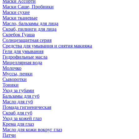
Маски Ассорти
Маски Саше, Пробники
Маски сухие
Маски тканевые
Масло, бальзамы для лица
Скраб, пилинги для лица
Скребок Гуаша
Солнцезащитная серия
Средства для умывания и снятия макияжа
Гели для умывания
Гидрофильные масла
Мицеллярная вода
Молочко
Муссы, пенки
Сыворотки
Тоники
Уход за губами
Бальзамы для губ
Масло для губ
Помада гигиеническая
Скраб для губ
Уход за кожей глаз
Крема для глаз
Масло для кожи вокруг глаз
Патчи