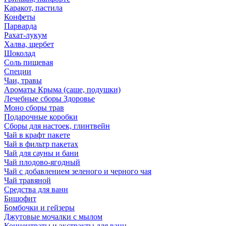
Каракот, пастила
Конфеты
Парварда
Рахат-лукум
Халва, щербет
Шоколад
Соль пищевая
Специи
Чаи, травы
Ароматы Крыма (саше, подушки)
Лечебные сборы Здоровье
Моно сборы трав
Подарочные коробки
Сборы для настоек, глинтвейн
Чай в крафт пакете
Чай в фильтр пакетах
Чай для сауны и бани
Чай плодово-ягодный
Чай с добавлением зеленого и черного чая
Чай травяной
Средства для ванн
Бишофит
Бомбочки и гейзеры
Джутовые мочалки с мылом
Концентраты и экстракты для ванн