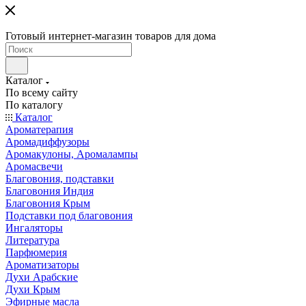
Готовый интернет-магазин товаров для дома
Каталог
По всему сайту
По каталогу
Каталог
Ароматерапия
Аромадиффузоры
Аромакулоны, Аромалампы
Аромасвечи
Благовония, подставки
Благовония Индия
Благовония Крым
Подставки под благовония
Ингаляторы
Литература
Парфюмерия
Ароматизаторы
Духи Арабские
Духи Крым
Эфирные масла