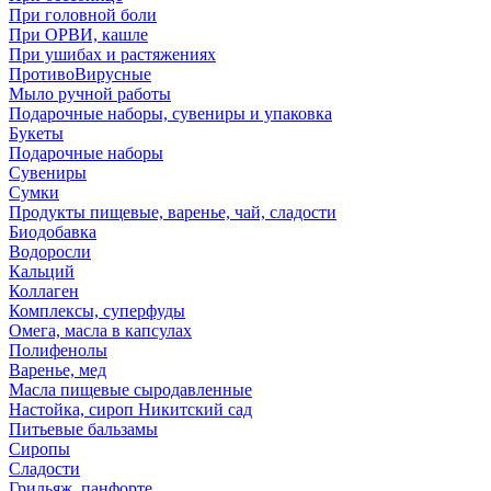
При головной боли
При ОРВИ, кашле
При ушибах и растяжениях
ПротивоВирусные
Мыло ручной работы
Подарочные наборы, сувениры и упаковка
Букеты
Подарочные наборы
Сувениры
Сумки
Продукты пищевые, варенье, чай, сладости
Биодобавка
Водоросли
Кальций
Коллаген
Комплексы, суперфуды
Омега, масла в капсулах
Полифенолы
Варенье, мед
Масла пищевые сыродавленные
Настойка, сироп Никитский сад
Питьевые бальзамы
Сиропы
Сладости
Грильяж, панфорте