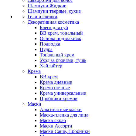
Сыворотки для волос
Шампуни Жидкие
Шампуни твердые, сухие
Гели и сливки
Декоративная косметика
Блеск для губ
ВВ крем, тональный
Основа под макияж
Подводка
Пудра
Тональный крем
Уход за бровями, тушь
Хайлайтер
Крема
ВВ крем
Крема дневные
Крема ночные
Крема универсальные
Пробники кремов
Маски
Альгинатные маски
Маска-пленка для лица
Маска-скраб
Маски Ассорти
Маски Саше, Пробники