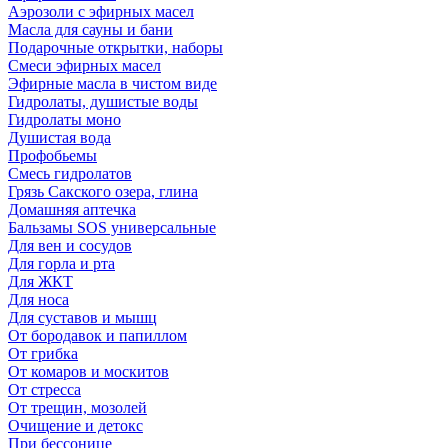
Аэрозоли с эфирных масел
Масла для сауны и бани
Подарочные открытки, наборы
Смеси эфирных масел
Эфирные масла в чистом виде
Гидролаты, душистые воды
Гидролаты моно
Душистая вода
Профобьемы
Смесь гидролатов
Грязь Сакского озера, глина
Домашняя аптечка
Бальзамы SOS универсальные
Для вен и сосудов
Для горла и рта
Для ЖКТ
Для носа
Для суставов и мышц
От бородавок и папиллом
От грибка
От комаров и москитов
От стресса
От трещин, мозолей
Очищение и детокс
При бессонице