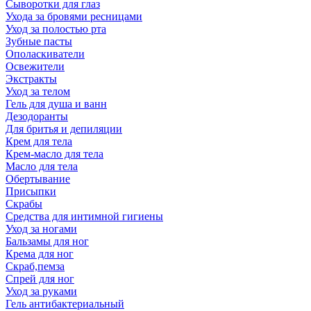
Сыворотки для глаз
Ухода за бровями ресницами
Уход за полостью рта
Зубные пасты
Ополаскиватели
Освежители
Экстракты
Уход за телом
Гель для душа и ванн
Дезодоранты
Для бритья и депиляции
Крем для тела
Крем-масло для тела
Масло для тела
Обертывание
Присыпки
Скрабы
Средства для интимной гигиены
Уход за ногами
Бальзамы для ног
Крема для ног
Скраб,пемза
Спрей для ног
Уход за руками
Гель антибактериальный