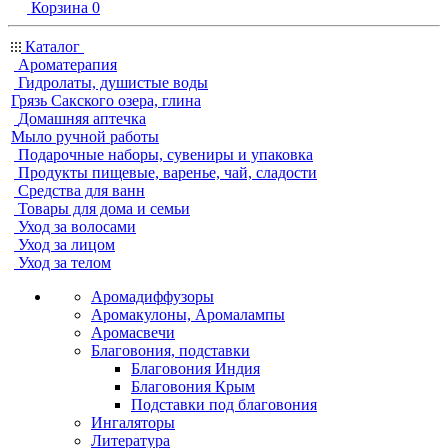
Корзина
0
Каталог
Ароматерапия
Гидролаты, душистые воды
Грязь Сакского озера, глина
Домашняя аптечка
Мыло ручной работы
Подарочные наборы, сувениры и упаковка
Продукты пищевые, варенье, чай, сладости
Средства для ванн
Товары для дома и семьи
Уход за волосами
Уход за лицом
Уход за телом
Аромадиффузоры
Аромакулоны, Аромалампы
Аромасвечи
Благовония, подставки
Благовония Индия
Благовония Крым
Подставки под благовония
Ингаляторы
Литература