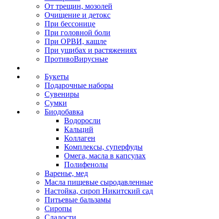
От трещин, мозолей
Очищение и детокс
При бессонице
При головной боли
При ОРВИ, кашле
При ушибах и растяжениях
ПротивоВирусные
Букеты
Подарочные наборы
Сувениры
Сумки
Биодобавка
Водоросли
Кальций
Коллаген
Комплексы, суперфуды
Омега, масла в капсулах
Полифенолы
Варенье, мед
Масла пищевые сыродавленные
Настойка, сироп Никитский сад
Питьевые бальзамы
Сиропы
Сладости