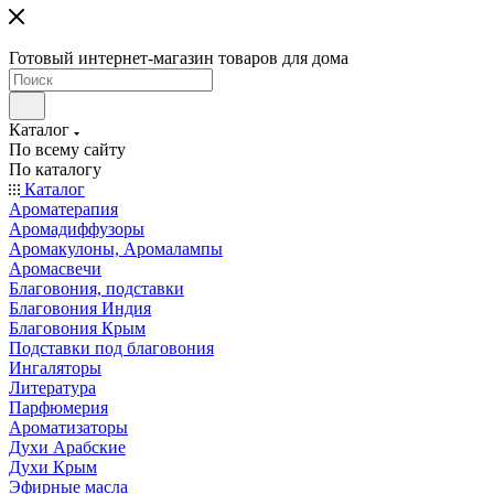
Готовый интернет-магазин товаров для дома
Каталог
По всему сайту
По каталогу
Каталог
Ароматерапия
Аромадиффузоры
Аромакулоны, Аромалампы
Аромасвечи
Благовония, подставки
Благовония Индия
Благовония Крым
Подставки под благовония
Ингаляторы
Литература
Парфюмерия
Ароматизаторы
Духи Арабские
Духи Крым
Эфирные масла