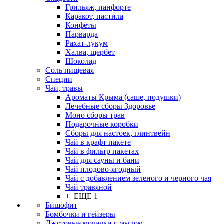
Грильяж, панфорте
Каракот, пастила
Конфеты
Парварда
Рахат-лукум
Халва, щербет
Шоколад
Соль пищевая
Специи
Чаи, травы
Ароматы Крыма (саше, подушки)
Лечебные сборы Здоровье
Моно сборы трав
Подарочные коробки
Сборы для настоек, глинтвейн
Чай в крафт пакете
Чай в фильтр пакетах
Чай для сауны и бани
Чай плодово-ягодный
Чай с добавлением зеленого и черного чая
Чай травяной
+ ЕЩЕ 1
Бишофит
Бомбочки и гейзеры
Джутовые мочалки с мылом