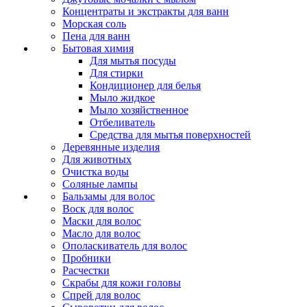
Концентраты и экстракты для ванн
Морская соль
Пена для ванн
Бытовая химия
Для мытья посуды
Для стирки
Кондиционер для белья
Мыло жидкое
Мыло хозяйственное
Отбеливатель
Средства для мытья поверхностей
Деревянные изделия
Для животных
Очистка воды
Соляные лампы
Бальзамы для волос
Воск для волос
Маски для волос
Масло для волос
Ополаскиватель для волос
Пробники
Расчестки
Скрабы для кожи головы
Спрей для волос