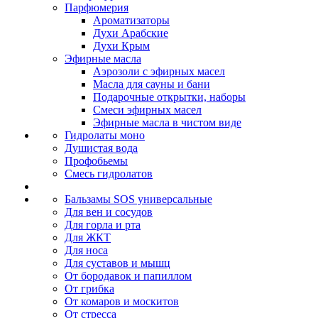
Парфюмерия
Ароматизаторы
Духи Арабские
Духи Крым
Эфирные масла
Аэрозоли с эфирных масел
Масла для сауны и бани
Подарочные открытки, наборы
Смеси эфирных масел
Эфирные масла в чистом виде
Гидролаты моно
Душистая вода
Профобьемы
Смесь гидролатов
Бальзамы SOS универсальные
Для вен и сосудов
Для горла и рта
Для ЖКТ
Для носа
Для суставов и мышц
От бородавок и папиллом
От грибка
От комаров и москитов
От стресса