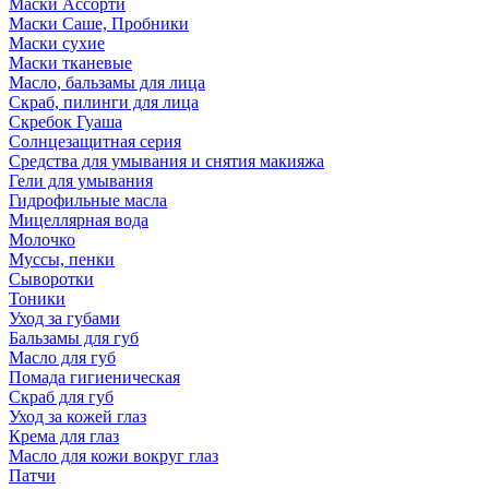
Маски Ассорти
Маски Саше, Пробники
Маски сухие
Маски тканевые
Масло, бальзамы для лица
Скраб, пилинги для лица
Скребок Гуаша
Солнцезащитная серия
Средства для умывания и снятия макияжа
Гели для умывания
Гидрофильные масла
Мицеллярная вода
Молочко
Муссы, пенки
Сыворотки
Тоники
Уход за губами
Бальзамы для губ
Масло для губ
Помада гигиеническая
Скраб для губ
Уход за кожей глаз
Крема для глаз
Масло для кожи вокруг глаз
Патчи