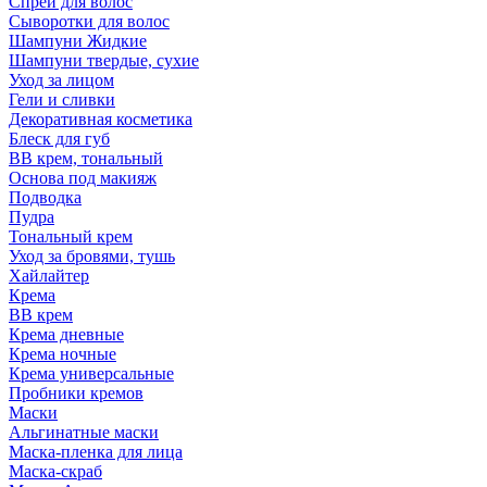
Спрей для волос
Сыворотки для волос
Шампуни Жидкие
Шампуни твердые, сухие
Уход за лицом
Гели и сливки
Декоративная косметика
Блеск для губ
ВВ крем, тональный
Основа под макияж
Подводка
Пудра
Тональный крем
Уход за бровями, тушь
Хайлайтер
Крема
ВВ крем
Крема дневные
Крема ночные
Крема универсальные
Пробники кремов
Маски
Альгинатные маски
Маска-пленка для лица
Маска-скраб