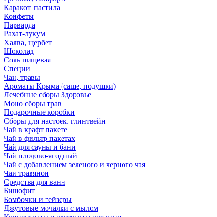
Каракот, пастила
Конфеты
Парварда
Рахат-лукум
Халва, щербет
Шоколад
Соль пищевая
Специи
Чаи, травы
Ароматы Крыма (саше, подушки)
Лечебные сборы Здоровье
Моно сборы трав
Подарочные коробки
Сборы для настоек, глинтвейн
Чай в крафт пакете
Чай в фильтр пакетах
Чай для сауны и бани
Чай плодово-ягодный
Чай с добавлением зеленого и черного чая
Чай травяной
Средства для ванн
Бишофит
Бомбочки и гейзеры
Джутовые мочалки с мылом
Концентраты и экстракты для ванн