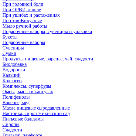
При головной боли
При ОРВИ, кашле
При ушибах и растяжениях
ПротивоВирусные
Мыло ручной работы
Подарочные наборы, сувениры и упаковка
Букеты
Подарочные наборы
Сувениры
Сумки
Продукты пищевые, варенье, чай, сладости
Биодобавка
Водоросли
Кальций
Коллаген
Комплексы, суперфуды
Омега, масла в капсулах
Полифенолы
Варенье, мед
Масла пищевые сыродавленные
Настойка, сироп Никитский сад
Питьевые бальзамы
Сиропы
Сладости
Грильяж, панфорте