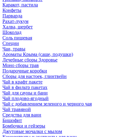
Каракот, пастила
Конфеты
Парварда
Рахат-лукум
Халва, щербет
Шоколад
Соль пищевая
Специи
Чаи, травы
Ароматы Крыма (саше, подушки)
Лечебные сборы Здоровье
Моно сборы трав
Подарочные коробки
Сборы для настоек, глинтвейн
Чай в крафт пакете
Чай в фильтр пакетах
Чай для сауны и бани
Чай плодово-ягодный
Чай с добавлением зеленого и черного чая
Чай травяной
Средства для ванн
Бишофит
Бомбочки и гейзеры
Джутовые мочалки с мылом
Концентраты и экстракты для ванн