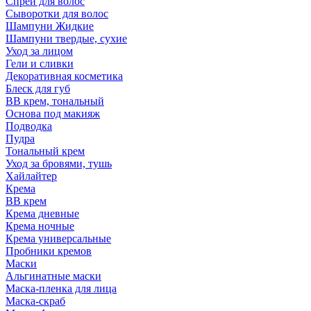
Спрей для волос
Сыворотки для волос
Шампуни Жидкие
Шампуни твердые, сухие
Уход за лицом
Гели и сливки
Декоративная косметика
Блеск для губ
ВВ крем, тональный
Основа под макияж
Подводка
Пудра
Тональный крем
Уход за бровями, тушь
Хайлайтер
Крема
ВВ крем
Крема дневные
Крема ночные
Крема универсальные
Пробники кремов
Маски
Альгинатные маски
Маска-пленка для лица
Маска-скраб