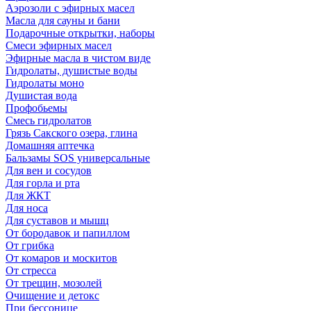
Аэрозоли с эфирных масел
Масла для сауны и бани
Подарочные открытки, наборы
Смеси эфирных масел
Эфирные масла в чистом виде
Гидролаты, душистые воды
Гидролаты моно
Душистая вода
Профобьемы
Смесь гидролатов
Грязь Сакского озера, глина
Домашняя аптечка
Бальзамы SOS универсальные
Для вен и сосудов
Для горла и рта
Для ЖКТ
Для носа
Для суставов и мышц
От бородавок и папиллом
От грибка
От комаров и москитов
От стресса
От трещин, мозолей
Очищение и детокс
При бессонице