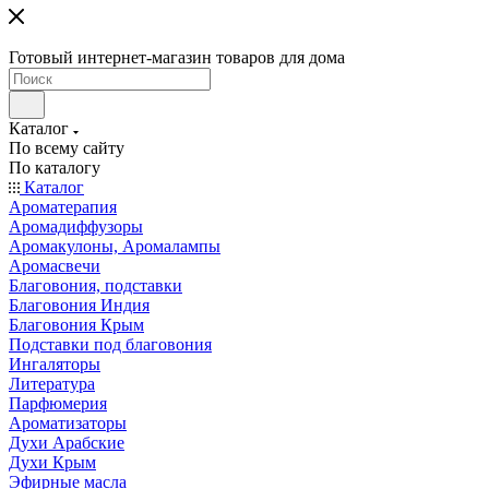
Готовый интернет-магазин товаров для дома
Каталог
По всему сайту
По каталогу
Каталог
Ароматерапия
Аромадиффузоры
Аромакулоны, Аромалампы
Аромасвечи
Благовония, подставки
Благовония Индия
Благовония Крым
Подставки под благовония
Ингаляторы
Литература
Парфюмерия
Ароматизаторы
Духи Арабские
Духи Крым
Эфирные масла