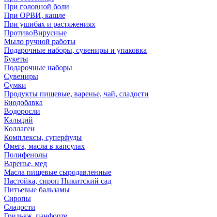
При головной боли
При ОРВИ, кашле
При ушибах и растяжениях
ПротивоВирусные
Мыло ручной работы
Подарочные наборы, сувениры и упаковка
Букеты
Подарочные наборы
Сувениры
Сумки
Продукты пищевые, варенье, чай, сладости
Биодобавка
Водоросли
Кальций
Коллаген
Комплексы, суперфуды
Омега, масла в капсулах
Полифенолы
Варенье, мед
Масла пищевые сыродавленные
Настойка, сироп Никитский сад
Питьевые бальзамы
Сиропы
Сладости
Грильяж, панфорте