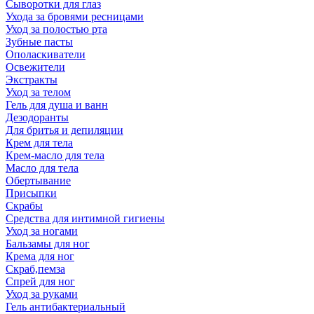
Сыворотки для глаз
Ухода за бровями ресницами
Уход за полостью рта
Зубные пасты
Ополаскиватели
Освежители
Экстракты
Уход за телом
Гель для душа и ванн
Дезодоранты
Для бритья и депиляции
Крем для тела
Крем-масло для тела
Масло для тела
Обертывание
Присыпки
Скрабы
Средства для интимной гигиены
Уход за ногами
Бальзамы для ног
Крема для ног
Скраб,пемза
Спрей для ног
Уход за руками
Гель антибактериальный