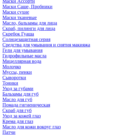
Маски Ассорти
Маски Саше, Пробники
Маски сухие
Маски тканевые
Масло, бальзамы для лица
Скраб, пилинги для лица
Скребок Гуаша
Солнцезащитная серия
Средства для умывания и снятия макияжа
Гели для умывания
Гидрофильные масла
Мицеллярная вода
Молочко
Муссы, пенки
Сыворотки
Тоники
Уход за губами
Бальзамы для губ
Масло для губ
Помада гигиеническая
Скраб для губ
Уход за кожей глаз
Крема для глаз
Масло для кожи вокруг глаз
Патчи