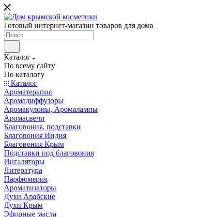
Готовый интернет-магазин товаров для дома
Каталог
По всему сайту
По каталогу
Каталог
Ароматерапия
Аромадиффузоры
Аромакулоны, Аромалампы
Аромасвечи
Благовония, подставки
Благовония Индия
Благовония Крым
Подставки под благовония
Ингаляторы
Литература
Парфюмерия
Ароматизаторы
Духи Арабские
Духи Крым
Эфирные масла