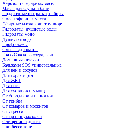
Аэрозоли с эфирных масел
Масла для сауны и бани
Подарочные открытки, наборы
Смеси эфирных масел
Эфирные масла в чистом виде
Гидролаты, душистые воды
Гидролаты моно
Душистая вода
Профобьемы
Смесь гидролатов
Грязь Сакского озера, глина
Домашняя аптечка
Бальзамы SOS универсальные
Для вен и сосудов
Для горла и рта
Для ЖКТ
Для носа
Для суставов и мышц
От бородавок и папиллом
От грибка
От комаров и москитов
От стресса
От трещин, мозолей
Очищение и детокс
При бессонице