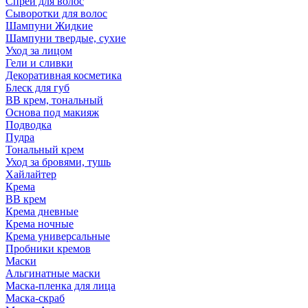
Спрей для волос
Сыворотки для волос
Шампуни Жидкие
Шампуни твердые, сухие
Уход за лицом
Гели и сливки
Декоративная косметика
Блеск для губ
ВВ крем, тональный
Основа под макияж
Подводка
Пудра
Тональный крем
Уход за бровями, тушь
Хайлайтер
Крема
ВВ крем
Крема дневные
Крема ночные
Крема универсальные
Пробники кремов
Маски
Альгинатные маски
Маска-пленка для лица
Маска-скраб