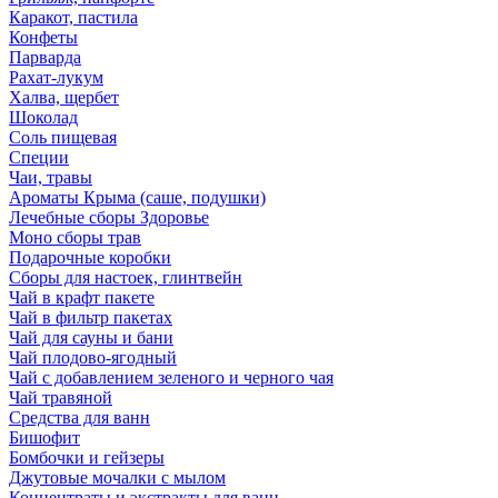
Каракот, пастила
Конфеты
Парварда
Рахат-лукум
Халва, щербет
Шоколад
Соль пищевая
Специи
Чаи, травы
Ароматы Крыма (саше, подушки)
Лечебные сборы Здоровье
Моно сборы трав
Подарочные коробки
Сборы для настоек, глинтвейн
Чай в крафт пакете
Чай в фильтр пакетах
Чай для сауны и бани
Чай плодово-ягодный
Чай с добавлением зеленого и черного чая
Чай травяной
Средства для ванн
Бишофит
Бомбочки и гейзеры
Джутовые мочалки с мылом
Концентраты и экстракты для ванн