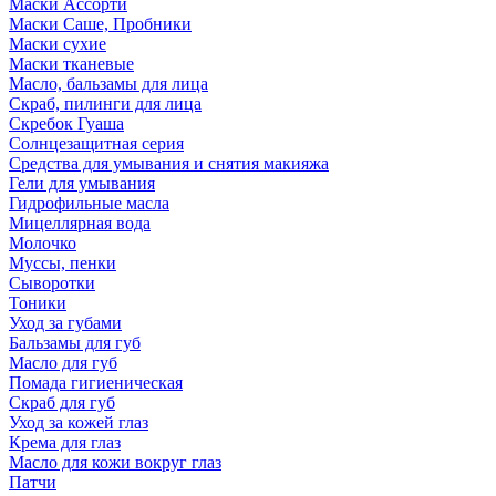
Маски Ассорти
Маски Саше, Пробники
Маски сухие
Маски тканевые
Масло, бальзамы для лица
Скраб, пилинги для лица
Скребок Гуаша
Солнцезащитная серия
Средства для умывания и снятия макияжа
Гели для умывания
Гидрофильные масла
Мицеллярная вода
Молочко
Муссы, пенки
Сыворотки
Тоники
Уход за губами
Бальзамы для губ
Масло для губ
Помада гигиеническая
Скраб для губ
Уход за кожей глаз
Крема для глаз
Масло для кожи вокруг глаз
Патчи