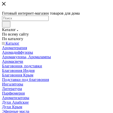
Готовый интернет-магазин товаров для дома
Каталог
По всему сайту
По каталогу
Каталог
Ароматерапия
Аромадиффузоры
Аромакулоны, Аромалампы
Аромасвечи
Благовония, подставки
Благовония Индия
Благовония Крым
Подставки под благовония
Ингаляторы
Литература
Парфюмерия
Ароматизаторы
Духи Арабские
Духи Крым
Эфирные масла