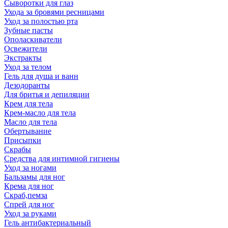
Сыворотки для глаз
Ухода за бровями ресницами
Уход за полостью рта
Зубные пасты
Ополаскиватели
Освежители
Экстракты
Уход за телом
Гель для душа и ванн
Дезодоранты
Для бритья и депиляции
Крем для тела
Крем-масло для тела
Масло для тела
Обертывание
Присыпки
Скрабы
Средства для интимной гигиены
Уход за ногами
Бальзамы для ног
Крема для ног
Скраб,пемза
Спрей для ног
Уход за руками
Гель антибактериальный