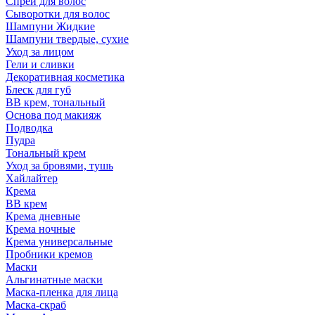
Спрей для волос
Сыворотки для волос
Шампуни Жидкие
Шампуни твердые, сухие
Уход за лицом
Гели и сливки
Декоративная косметика
Блеск для губ
ВВ крем, тональный
Основа под макияж
Подводка
Пудра
Тональный крем
Уход за бровями, тушь
Хайлайтер
Крема
ВВ крем
Крема дневные
Крема ночные
Крема универсальные
Пробники кремов
Маски
Альгинатные маски
Маска-пленка для лица
Маска-скраб