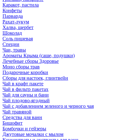
Каракот, пастила
Конфеты
Парварда
Рахат-лукум
Халва, щербет
Шоколад
Соль пищевая
Специи
Чаи, травы
Ароматы Крыма (саше, подушки)
Лечебные сборы Здоровье
Моно сборы трав
Подарочные коробки
Сборы для настоек, глинтвейн
Чай в крафт пакете
Чай в фильтр пакетах
Чай для сауны и бани
Чай плодово-ягодный
Чай с добавлением зеленого и черного чая
Чай травяной
Средства для ванн
Бишофит
Бомбочки и гейзеры
Джутовые мочалки с мылом
Концентраты и экстракты для ванн