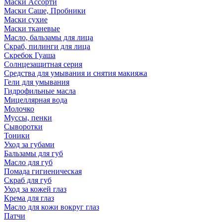
Маски Ассорти
Маски Саше, Пробники
Маски сухие
Маски тканевые
Масло, бальзамы для лица
Скраб, пилинги для лица
Скребок Гуаша
Солнцезащитная серия
Средства для умывания и снятия макияжа
Гели для умывания
Гидрофильные масла
Мицеллярная вода
Молочко
Муссы, пенки
Сыворотки
Тоники
Уход за губами
Бальзамы для губ
Масло для губ
Помада гигиеническая
Скраб для губ
Уход за кожей глаз
Крема для глаз
Масло для кожи вокруг глаз
Патчи