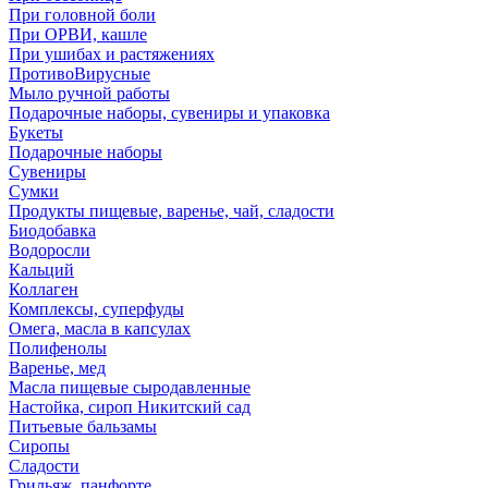
При головной боли
При ОРВИ, кашле
При ушибах и растяжениях
ПротивоВирусные
Мыло ручной работы
Подарочные наборы, сувениры и упаковка
Букеты
Подарочные наборы
Сувениры
Сумки
Продукты пищевые, варенье, чай, сладости
Биодобавка
Водоросли
Кальций
Коллаген
Комплексы, суперфуды
Омега, масла в капсулах
Полифенолы
Варенье, мед
Масла пищевые сыродавленные
Настойка, сироп Никитский сад
Питьевые бальзамы
Сиропы
Сладости
Грильяж, панфорте