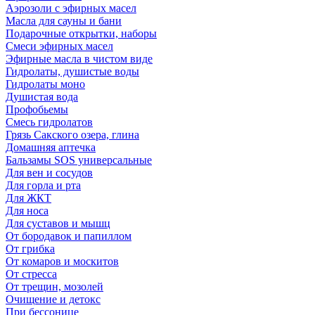
Аэрозоли с эфирных масел
Масла для сауны и бани
Подарочные открытки, наборы
Смеси эфирных масел
Эфирные масла в чистом виде
Гидролаты, душистые воды
Гидролаты моно
Душистая вода
Профобьемы
Смесь гидролатов
Грязь Сакского озера, глина
Домашняя аптечка
Бальзамы SOS универсальные
Для вен и сосудов
Для горла и рта
Для ЖКТ
Для носа
Для суставов и мышц
От бородавок и папиллом
От грибка
От комаров и москитов
От стресса
От трещин, мозолей
Очищение и детокс
При бессонице