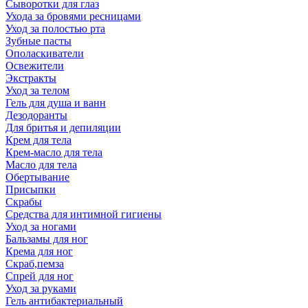
Сыворотки для глаз
Ухода за бровями ресницами
Уход за полостью рта
Зубные пасты
Ополаскиватели
Освежители
Экстракты
Уход за телом
Гель для душа и ванн
Дезодоранты
Для бритья и депиляции
Крем для тела
Крем-масло для тела
Масло для тела
Обертывание
Присыпки
Скрабы
Средства для интимной гигиены
Уход за ногами
Бальзамы для ног
Крема для ног
Скраб,пемза
Спрей для ног
Уход за руками
Гель антибактериальный