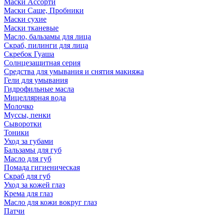
Маски Ассорти
Маски Саше, Пробники
Маски сухие
Маски тканевые
Масло, бальзамы для лица
Скраб, пилинги для лица
Скребок Гуаша
Солнцезащитная серия
Средства для умывания и снятия макияжа
Гели для умывания
Гидрофильные масла
Мицеллярная вода
Молочко
Муссы, пенки
Сыворотки
Тоники
Уход за губами
Бальзамы для губ
Масло для губ
Помада гигиеническая
Скраб для губ
Уход за кожей глаз
Крема для глаз
Масло для кожи вокруг глаз
Патчи