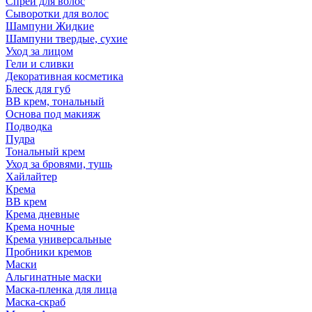
Спрей для волос
Сыворотки для волос
Шампуни Жидкие
Шампуни твердые, сухие
Уход за лицом
Гели и сливки
Декоративная косметика
Блеск для губ
ВВ крем, тональный
Основа под макияж
Подводка
Пудра
Тональный крем
Уход за бровями, тушь
Хайлайтер
Крема
ВВ крем
Крема дневные
Крема ночные
Крема универсальные
Пробники кремов
Маски
Альгинатные маски
Маска-пленка для лица
Маска-скраб