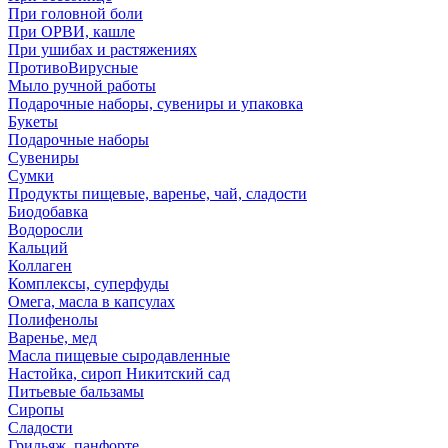
При головной боли
При ОРВИ, кашле
При ушибах и растяжениях
ПротивоВирусные
Мыло ручной работы
Подарочные наборы, сувениры и упаковка
Букеты
Подарочные наборы
Сувениры
Сумки
Продукты пищевые, варенье, чай, сладости
Биодобавка
Водоросли
Кальций
Коллаген
Комплексы, суперфуды
Омега, масла в капсулах
Полифенолы
Варенье, мед
Масла пищевые сыродавленные
Настойка, сироп Никитский сад
Питьевые бальзамы
Сиропы
Сладости
Грильяж, панфорте