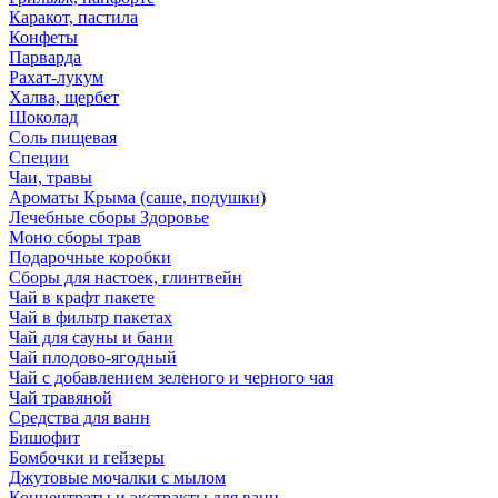
Каракот, пастила
Конфеты
Парварда
Рахат-лукум
Халва, щербет
Шоколад
Соль пищевая
Специи
Чаи, травы
Ароматы Крыма (саше, подушки)
Лечебные сборы Здоровье
Моно сборы трав
Подарочные коробки
Сборы для настоек, глинтвейн
Чай в крафт пакете
Чай в фильтр пакетах
Чай для сауны и бани
Чай плодово-ягодный
Чай с добавлением зеленого и черного чая
Чай травяной
Средства для ванн
Бишофит
Бомбочки и гейзеры
Джутовые мочалки с мылом
Концентраты и экстракты для ванн