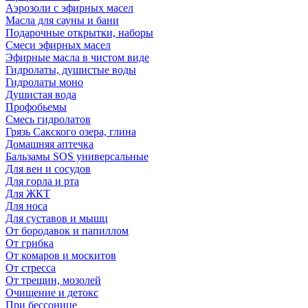
Аэрозоли с эфирных масел
Масла для сауны и бани
Подарочные открытки, наборы
Смеси эфирных масел
Эфирные масла в чистом виде
Гидролаты, душистые воды
Гидролаты моно
Душистая вода
Профобьемы
Смесь гидролатов
Грязь Сакского озера, глина
Домашняя аптечка
Бальзамы SOS универсальные
Для вен и сосудов
Для горла и рта
Для ЖКТ
Для носа
Для суставов и мышц
От бородавок и папиллом
От грибка
От комаров и москитов
От стресса
От трещин, мозолей
Очищение и детокс
При бессонице