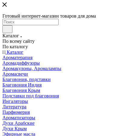
Готовый интернет-магазин товаров для дома
Каталог
По всему сайту
По каталогу
Каталог
Ароматерапия
Аромадиффузоры
Аромакулоны, Аромалампы
Аромасвечи
Благовония, подставки
Благовония Индия
Благовония Крым
Подставки под благовония
Ингаляторы
Литература
Парфюмерия
Ароматизаторы
Духи Арабские
Духи Крым
Эфирные масла