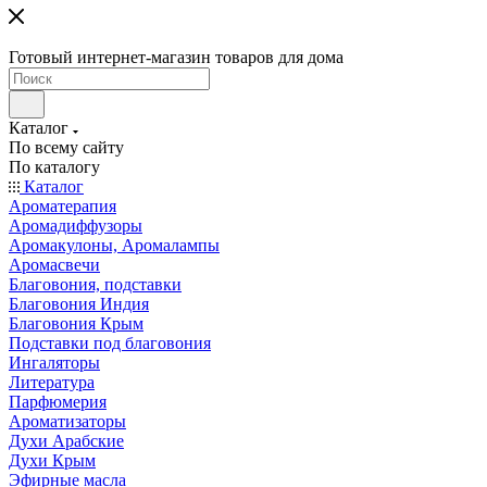
Готовый интернет-магазин товаров для дома
Каталог
По всему сайту
По каталогу
Каталог
Ароматерапия
Аромадиффузоры
Аромакулоны, Аромалампы
Аромасвечи
Благовония, подставки
Благовония Индия
Благовония Крым
Подставки под благовония
Ингаляторы
Литература
Парфюмерия
Ароматизаторы
Духи Арабские
Духи Крым
Эфирные масла