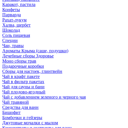
Каракот, пастила
Конфеты
Парварда
Рахат-лукум
Халва, щербет
Шоколад
Соль пищевая
Специи
Чаи, травы
Ароматы Крыма (саше, подушки)
Лечебные сборы Здоровье
Моно сборы трав
Подарочные коробки
Сборы для настоек, глинтвейн
Чай в крафт пакете
Чай в фильтр пакетах
Чай для сауны и бани
Чай плодово-ягодный
Чай с добавлением зеленого и черного чая
Чай травяной
Средства для ванн
Бишофит
Бомбочки и гейзеры
Джутовые мочалки с мылом
Концентраты и экстракты для ванн