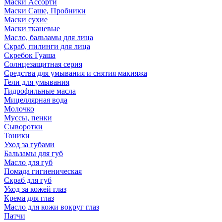
Маски Ассорти
Маски Саше, Пробники
Маски сухие
Маски тканевые
Масло, бальзамы для лица
Скраб, пилинги для лица
Скребок Гуаша
Солнцезащитная серия
Средства для умывания и снятия макияжа
Гели для умывания
Гидрофильные масла
Мицеллярная вода
Молочко
Муссы, пенки
Сыворотки
Тоники
Уход за губами
Бальзамы для губ
Масло для губ
Помада гигиеническая
Скраб для губ
Уход за кожей глаз
Крема для глаз
Масло для кожи вокруг глаз
Патчи