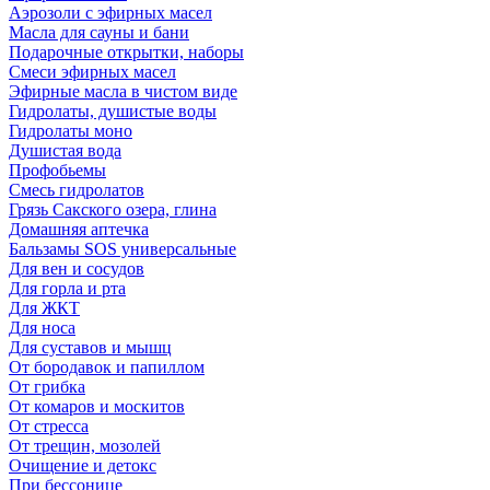
Аэрозоли с эфирных масел
Масла для сауны и бани
Подарочные открытки, наборы
Смеси эфирных масел
Эфирные масла в чистом виде
Гидролаты, душистые воды
Гидролаты моно
Душистая вода
Профобьемы
Смесь гидролатов
Грязь Сакского озера, глина
Домашняя аптечка
Бальзамы SOS универсальные
Для вен и сосудов
Для горла и рта
Для ЖКТ
Для носа
Для суставов и мышц
От бородавок и папиллом
От грибка
От комаров и москитов
От стресса
От трещин, мозолей
Очищение и детокс
При бессонице