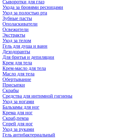
Сыворотки для глаз
Ухода за бровями ресницами
Уход за полостью рта
Зубные пасты
Ополаскиватели
Освежители
Экстракты
Уход за телом
Гель для душа и ванн
Дезодоранты
Для бритья и депиляции
Крем для тела
Крем-масло для тела
Масло для тела
Обертывание
Присыпки
Скрабы
Средства для интимной гигиены
Уход за ногами
Бальзамы для ног
Крема для ног
Скраб,пемза
Спрей для ног
Уход за руками
Гель антибактериальный