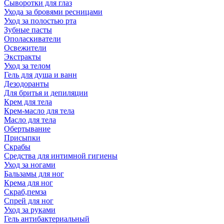
Сыворотки для глаз
Ухода за бровями ресницами
Уход за полостью рта
Зубные пасты
Ополаскиватели
Освежители
Экстракты
Уход за телом
Гель для душа и ванн
Дезодоранты
Для бритья и депиляции
Крем для тела
Крем-масло для тела
Масло для тела
Обертывание
Присыпки
Скрабы
Средства для интимной гигиены
Уход за ногами
Бальзамы для ног
Крема для ног
Скраб,пемза
Спрей для ног
Уход за руками
Гель антибактериальный