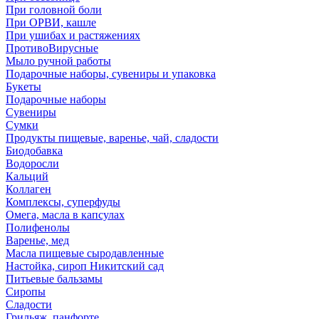
При головной боли
При ОРВИ, кашле
При ушибах и растяжениях
ПротивоВирусные
Мыло ручной работы
Подарочные наборы, сувениры и упаковка
Букеты
Подарочные наборы
Сувениры
Сумки
Продукты пищевые, варенье, чай, сладости
Биодобавка
Водоросли
Кальций
Коллаген
Комплексы, суперфуды
Омега, масла в капсулах
Полифенолы
Варенье, мед
Масла пищевые сыродавленные
Настойка, сироп Никитский сад
Питьевые бальзамы
Сиропы
Сладости
Грильяж, панфорте