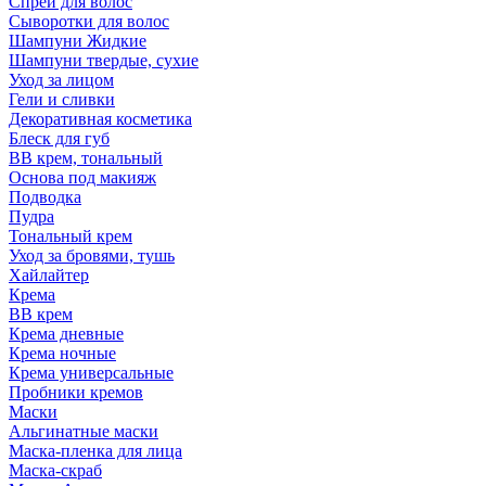
Спрей для волос
Сыворотки для волос
Шампуни Жидкие
Шампуни твердые, сухие
Уход за лицом
Гели и сливки
Декоративная косметика
Блеск для губ
ВВ крем, тональный
Основа под макияж
Подводка
Пудра
Тональный крем
Уход за бровями, тушь
Хайлайтер
Крема
ВВ крем
Крема дневные
Крема ночные
Крема универсальные
Пробники кремов
Маски
Альгинатные маски
Маска-пленка для лица
Маска-скраб