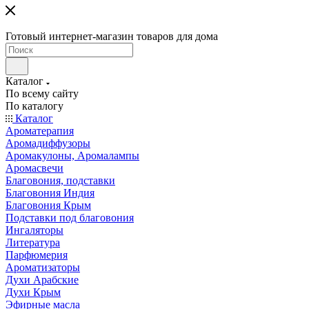
Готовый интернет-магазин товаров для дома
Каталог
По всему сайту
По каталогу
Каталог
Ароматерапия
Аромадиффузоры
Аромакулоны, Аромалампы
Аромасвечи
Благовония, подставки
Благовония Индия
Благовония Крым
Подставки под благовония
Ингаляторы
Литература
Парфюмерия
Ароматизаторы
Духи Арабские
Духи Крым
Эфирные масла