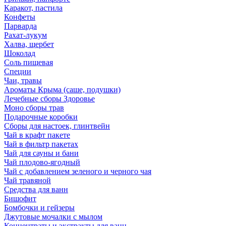
Каракот, пастила
Конфеты
Парварда
Рахат-лукум
Халва, щербет
Шоколад
Соль пищевая
Специи
Чаи, травы
Ароматы Крыма (саше, подушки)
Лечебные сборы Здоровье
Моно сборы трав
Подарочные коробки
Сборы для настоек, глинтвейн
Чай в крафт пакете
Чай в фильтр пакетах
Чай для сауны и бани
Чай плодово-ягодный
Чай с добавлением зеленого и черного чая
Чай травяной
Средства для ванн
Бишофит
Бомбочки и гейзеры
Джутовые мочалки с мылом
Концентраты и экстракты для ванн