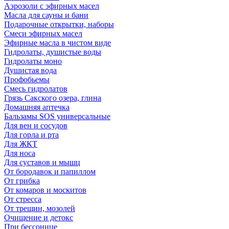
Аэрозоли с эфирных масел
Масла для сауны и бани
Подарочные открытки, наборы
Смеси эфирных масел
Эфирные масла в чистом виде
Гидролаты, душистые воды
Гидролаты моно
Душистая вода
Профобьемы
Смесь гидролатов
Грязь Сакского озера, глина
Домашняя аптечка
Бальзамы SOS универсальные
Для вен и сосудов
Для горла и рта
Для ЖКТ
Для носа
Для суставов и мышц
От бородавок и папиллом
От грибка
От комаров и москитов
От стресса
От трещин, мозолей
Очищение и детокс
При бессонице