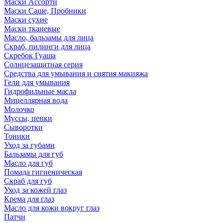
Маски Ассорти
Маски Саше, Пробники
Маски сухие
Маски тканевые
Масло, бальзамы для лица
Скраб, пилинги для лица
Скребок Гуаша
Солнцезащитная серия
Средства для умывания и снятия макияжа
Гели для умывания
Гидрофильные масла
Мицеллярная вода
Молочко
Муссы, пенки
Сыворотки
Тоники
Уход за губами
Бальзамы для губ
Масло для губ
Помада гигиеническая
Скраб для губ
Уход за кожей глаз
Крема для глаз
Масло для кожи вокруг глаз
Патчи