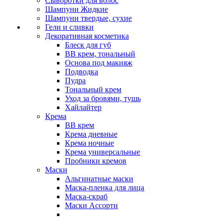
Сыворотки для волос
Шампуни Жидкие
Шампуни твердые, сухие
Гели и сливки
Декоративная косметика
Блеск для губ
ВВ крем, тональный
Основа под макияж
Подводка
Пудра
Тональный крем
Уход за бровями, тушь
Хайлайтер
Крема
ВВ крем
Крема дневные
Крема ночные
Крема универсальные
Пробники кремов
Маски
Альгинатные маски
Маска-пленка для лица
Маска-скраб
Маски Ассорти