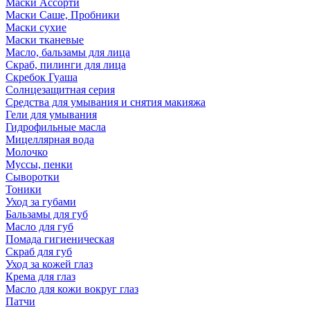
Маски Ассорти
Маски Саше, Пробники
Маски сухие
Маски тканевые
Масло, бальзамы для лица
Скраб, пилинги для лица
Скребок Гуаша
Солнцезащитная серия
Средства для умывания и снятия макияжа
Гели для умывания
Гидрофильные масла
Мицеллярная вода
Молочко
Муссы, пенки
Сыворотки
Тоники
Уход за губами
Бальзамы для губ
Масло для губ
Помада гигиеническая
Скраб для губ
Уход за кожей глаз
Крема для глаз
Масло для кожи вокруг глаз
Патчи