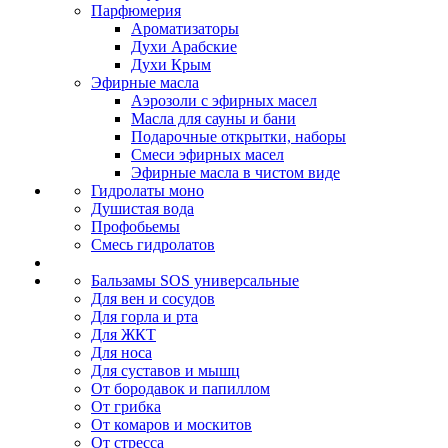
Парфюмерия
Ароматизаторы
Духи Арабские
Духи Крым
Эфирные масла
Аэрозоли с эфирных масел
Масла для сауны и бани
Подарочные открытки, наборы
Смеси эфирных масел
Эфирные масла в чистом виде
Гидролаты моно
Душистая вода
Профобьемы
Смесь гидролатов
Бальзамы SOS универсальные
Для вен и сосудов
Для горла и рта
Для ЖКТ
Для носа
Для суставов и мышц
От бородавок и папиллом
От грибка
От комаров и москитов
От стресса