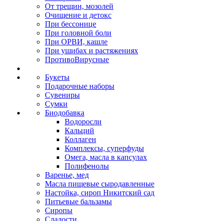
От трещин, мозолей
Очищение и детокс
При бессонице
При головной боли
При ОРВИ, кашле
При ушибах и растяжениях
ПротивоВирусные
Букеты
Подарочные наборы
Сувениры
Сумки
Биодобавка
Водоросли
Кальций
Коллаген
Комплексы, суперфуды
Омега, масла в капсулах
Полифенолы
Варенье, мед
Масла пищевые сыродавленные
Настойка, сироп Никитский сад
Питьевые бальзамы
Сиропы
Сладости