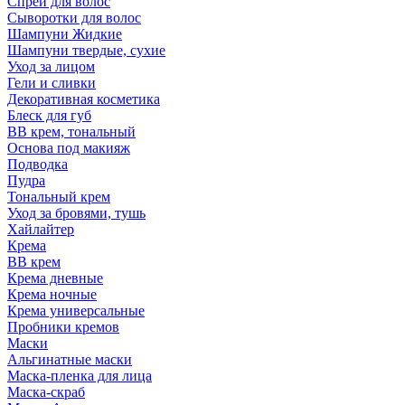
Спрей для волос
Сыворотки для волос
Шампуни Жидкие
Шампуни твердые, сухие
Уход за лицом
Гели и сливки
Декоративная косметика
Блеск для губ
ВВ крем, тональный
Основа под макияж
Подводка
Пудра
Тональный крем
Уход за бровями, тушь
Хайлайтер
Крема
ВВ крем
Крема дневные
Крема ночные
Крема универсальные
Пробники кремов
Маски
Альгинатные маски
Маска-пленка для лица
Маска-скраб