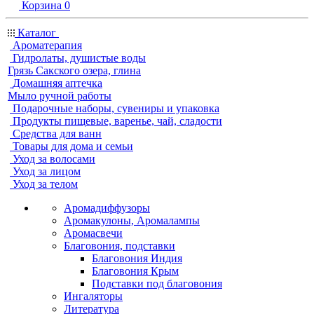
Корзина
0
Каталог
Ароматерапия
Гидролаты, душистые воды
Грязь Сакского озера, глина
Домашняя аптечка
Мыло ручной работы
Подарочные наборы, сувениры и упаковка
Продукты пищевые, варенье, чай, сладости
Средства для ванн
Товары для дома и семьи
Уход за волосами
Уход за лицом
Уход за телом
Аромадиффузоры
Аромакулоны, Аромалампы
Аромасвечи
Благовония, подставки
Благовония Индия
Благовония Крым
Подставки под благовония
Ингаляторы
Литература