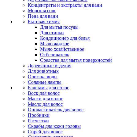
Концентраты и экстракты для ванн
Морская соль
Пена для ванн
Бытовая химия
Для мытья посуды
Для стирки
Кондиционер для белья
Мыло жидкое
Мыло хозяйственное
Отбеливатель
Средства для мытья поверхностей
Деревянные изделия
Для животных
Очистка воды
Соляные лампы
Бальзамы для волос
Воск для волос
Маски для волос
Масло для волос
Ополаскиватель для волос
Пробники
Расчестки
Скрабы для кожи головы
Спрей для волос