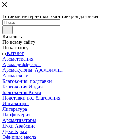
Готовый интернет-магазин товаров для дома
Каталог
По всему сайту
По каталогу
Каталог
Ароматерапия
Аромадиффузоры
Аромакулоны, Аромалампы
Аромасвечи
Благовония, подставки
Благовония Индия
Благовония Крым
Подставки под благовония
Ингаляторы
Литература
Парфюмерия
Ароматизаторы
Духи Арабские
Духи Крым
Эфирные масла