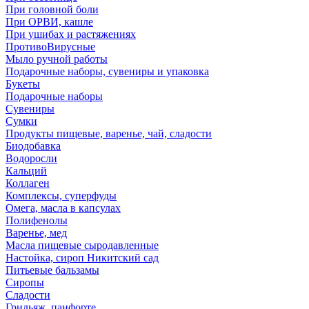
При головной боли
При ОРВИ, кашле
При ушибах и растяжениях
ПротивоВирусные
Мыло ручной работы
Подарочные наборы, сувениры и упаковка
Букеты
Подарочные наборы
Сувениры
Сумки
Продукты пищевые, варенье, чай, сладости
Биодобавка
Водоросли
Кальций
Коллаген
Комплексы, суперфуды
Омега, масла в капсулах
Полифенолы
Варенье, мед
Масла пищевые сыродавленные
Настойка, сироп Никитский сад
Питьевые бальзамы
Сиропы
Сладости
Грильяж, панфорте