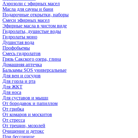
Аэрозоли с эфирных масел
Масла для сауны и бани
Подарочные открытки, наборы
Смеси эфирных масел
Эфирные масла в чистом виде
Гидролаты, душистые воды
Гидролаты моно
Душистая вода
Профобьемы
Смесь гидролатов
Грязь Сакского озера, глина
Домашняя аптечка
Бальзамы SOS универсальные
Для вен и сосудов
Для горла и рта
Для ЖКТ
Для носа
Для суставов и мышц
От бородавок и папиллом
От грибка
От комаров и москитов
От стресса
От трещин, мозолей
Очищение и детокс
При бессонице