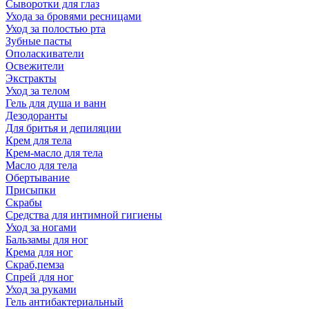
Сыворотки для глаз
Ухода за бровями ресницами
Уход за полостью рта
Зубные пасты
Ополаскиватели
Освежители
Экстракты
Уход за телом
Гель для душа и ванн
Дезодоранты
Для бритья и депиляции
Крем для тела
Крем-масло для тела
Масло для тела
Обертывание
Присыпки
Скрабы
Средства для интимной гигиены
Уход за ногами
Бальзамы для ног
Крема для ног
Скраб,пемза
Спрей для ног
Уход за руками
Гель антибактериальный