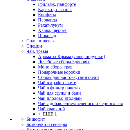
Грильяж, панфорте
Каракот, пастила
Конфеты
Парварда
Рахат-лукум
Халва, щербет
Шоколад
Соль пищевая
Специи
Чаи, травы
Ароматы Крыма (саше, подушки)
Лечебные сборы Здоровье
Моно сборы трав
Подарочные коробки
Сборы для настоек, глинтвейн
Чай в крафт пакете
Чай в фильтр пакетах
Чай для сауны и бани
Чай плодово-ягодный
Чай с добавлением зеленого и черного чая
Чай травяной
+ ЕЩЕ 1
Бишофит
Бомбочки и гейзеры
Джутовые мочалки с мылом