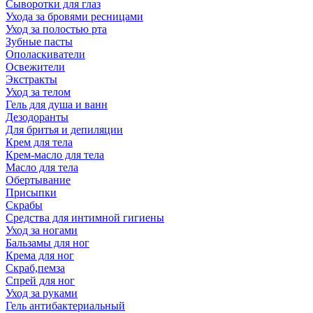
Сыворотки для глаз
Ухода за бровями ресницами
Уход за полостью рта
Зубные пасты
Ополаскиватели
Освежители
Экстракты
Уход за телом
Гель для душа и ванн
Дезодоранты
Для бритья и депиляции
Крем для тела
Крем-масло для тела
Масло для тела
Обертывание
Присыпки
Скрабы
Средства для интимной гигиены
Уход за ногами
Бальзамы для ног
Крема для ног
Скраб,пемза
Спрей для ног
Уход за руками
Гель антибактериальный