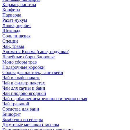
Каракот, пастила
Конфеты
Парварда
Рахат-лукум
Халва, щербет
Шоколад
Соль пищевая
Специи
Чаи, травы
Ароматы Крыма (саше, подушки)
Лечебные сборы Здоровье
Моно сборы трав
Подарочные коробки
Сборы для настоек, глинтвейн
Чай в крафт пакете
Чай в фильтр пакетах
Чай для сауны и бани
Чай плодово-ягодный
Чай с добавлением зеленого и черного чая
Чай травяной
Средства для ванн
Бишофит
Бомбочки и гейзеры
Джутовые мочалки с мылом
Концентраты и экстракты для ванн