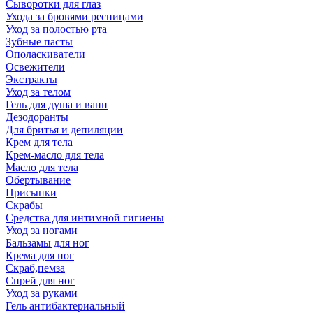
Сыворотки для глаз
Ухода за бровями ресницами
Уход за полостью рта
Зубные пасты
Ополаскиватели
Освежители
Экстракты
Уход за телом
Гель для душа и ванн
Дезодоранты
Для бритья и депиляции
Крем для тела
Крем-масло для тела
Масло для тела
Обертывание
Присыпки
Скрабы
Средства для интимной гигиены
Уход за ногами
Бальзамы для ног
Крема для ног
Скраб,пемза
Спрей для ног
Уход за руками
Гель антибактериальный