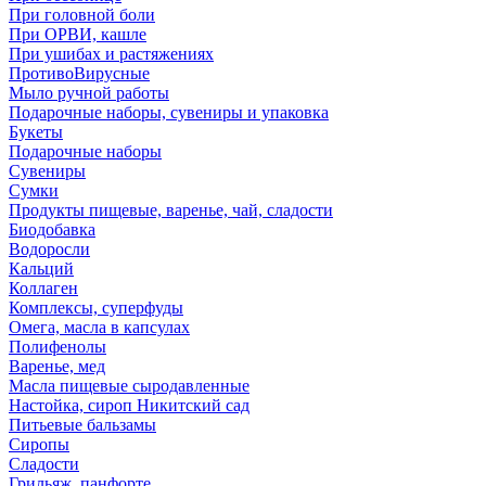
При головной боли
При ОРВИ, кашле
При ушибах и растяжениях
ПротивоВирусные
Мыло ручной работы
Подарочные наборы, сувениры и упаковка
Букеты
Подарочные наборы
Сувениры
Сумки
Продукты пищевые, варенье, чай, сладости
Биодобавка
Водоросли
Кальций
Коллаген
Комплексы, суперфуды
Омега, масла в капсулах
Полифенолы
Варенье, мед
Масла пищевые сыродавленные
Настойка, сироп Никитский сад
Питьевые бальзамы
Сиропы
Сладости
Грильяж, панфорте