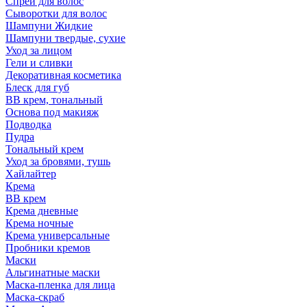
Спрей для волос
Сыворотки для волос
Шампуни Жидкие
Шампуни твердые, сухие
Уход за лицом
Гели и сливки
Декоративная косметика
Блеск для губ
ВВ крем, тональный
Основа под макияж
Подводка
Пудра
Тональный крем
Уход за бровями, тушь
Хайлайтер
Крема
ВВ крем
Крема дневные
Крема ночные
Крема универсальные
Пробники кремов
Маски
Альгинатные маски
Маска-пленка для лица
Маска-скраб