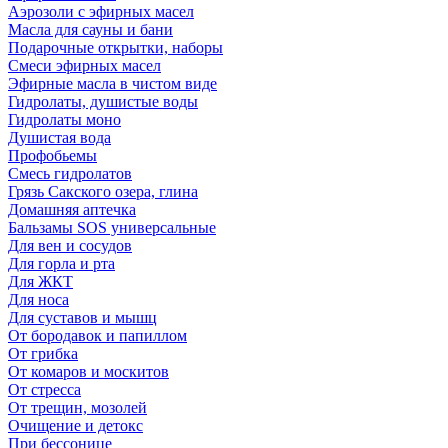
Аэрозоли с эфирных масел
Масла для сауны и бани
Подарочные открытки, наборы
Смеси эфирных масел
Эфирные масла в чистом виде
Гидролаты, душистые воды
Гидролаты моно
Душистая вода
Профобьемы
Смесь гидролатов
Грязь Сакского озера, глина
Домашняя аптечка
Бальзамы SOS универсальные
Для вен и сосудов
Для горла и рта
Для ЖКТ
Для носа
Для суставов и мышц
От бородавок и папиллом
От грибка
От комаров и москитов
От стресса
От трещин, мозолей
Очищение и детокс
При бессонице