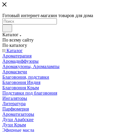
Готовый интернет-магазин товаров для дома
Каталог
По всему сайту
По каталогу
Каталог
Ароматерапия
Аромадиффузоры
Аромакулоны, Аромалампы
Аромасвечи
Благовония, подставки
Благовония Индия
Благовония Крым
Подставки под благовония
Ингаляторы
Литература
Парфюмерия
Ароматизаторы
Духи Арабские
Духи Крым
Эфирные масла