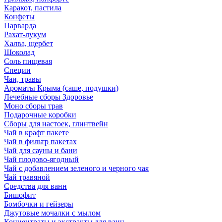
Каракот, пастила
Конфеты
Парварда
Рахат-лукум
Халва, щербет
Шоколад
Соль пищевая
Специи
Чаи, травы
Ароматы Крыма (саше, подушки)
Лечебные сборы Здоровье
Моно сборы трав
Подарочные коробки
Сборы для настоек, глинтвейн
Чай в крафт пакете
Чай в фильтр пакетах
Чай для сауны и бани
Чай плодово-ягодный
Чай с добавлением зеленого и черного чая
Чай травяной
Средства для ванн
Бишофит
Бомбочки и гейзеры
Джутовые мочалки с мылом
Концентраты и экстракты для ванн