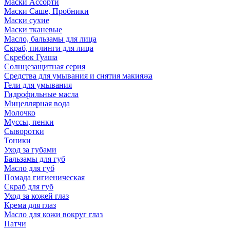
Маски Ассорти
Маски Саше, Пробники
Маски сухие
Маски тканевые
Масло, бальзамы для лица
Скраб, пилинги для лица
Скребок Гуаша
Солнцезащитная серия
Средства для умывания и снятия макияжа
Гели для умывания
Гидрофильные масла
Мицеллярная вода
Молочко
Муссы, пенки
Сыворотки
Тоники
Уход за губами
Бальзамы для губ
Масло для губ
Помада гигиеническая
Скраб для губ
Уход за кожей глаз
Крема для глаз
Масло для кожи вокруг глаз
Патчи