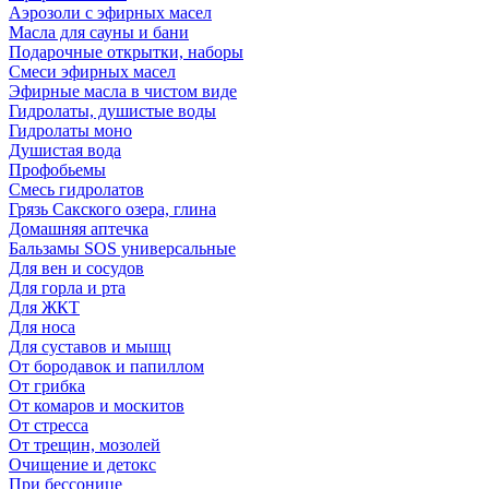
Аэрозоли с эфирных масел
Масла для сауны и бани
Подарочные открытки, наборы
Смеси эфирных масел
Эфирные масла в чистом виде
Гидролаты, душистые воды
Гидролаты моно
Душистая вода
Профобьемы
Смесь гидролатов
Грязь Сакского озера, глина
Домашняя аптечка
Бальзамы SOS универсальные
Для вен и сосудов
Для горла и рта
Для ЖКТ
Для носа
Для суставов и мышц
От бородавок и папиллом
От грибка
От комаров и москитов
От стресса
От трещин, мозолей
Очищение и детокс
При бессонице