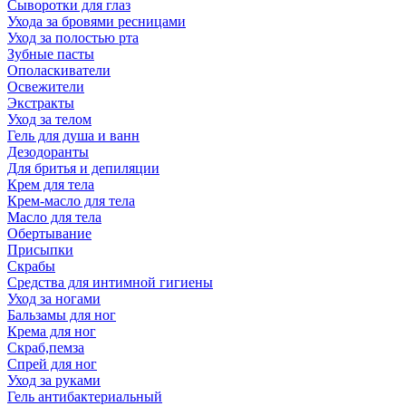
Сыворотки для глаз
Ухода за бровями ресницами
Уход за полостью рта
Зубные пасты
Ополаскиватели
Освежители
Экстракты
Уход за телом
Гель для душа и ванн
Дезодоранты
Для бритья и депиляции
Крем для тела
Крем-масло для тела
Масло для тела
Обертывание
Присыпки
Скрабы
Средства для интимной гигиены
Уход за ногами
Бальзамы для ног
Крема для ног
Скраб,пемза
Спрей для ног
Уход за руками
Гель антибактериальный