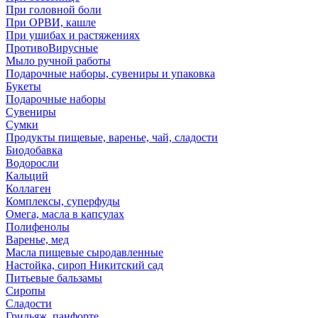
При головной боли
При ОРВИ, кашле
При ушибах и растяжениях
ПротивоВирусные
Мыло ручной работы
Подарочные наборы, сувениры и упаковка
Букеты
Подарочные наборы
Сувениры
Сумки
Продукты пищевые, варенье, чай, сладости
Биодобавка
Водоросли
Кальций
Коллаген
Комплексы, суперфуды
Омега, масла в капсулах
Полифенолы
Варенье, мед
Масла пищевые сыродавленные
Настойка, сироп Никитский сад
Питьевые бальзамы
Сиропы
Сладости
Грильяж, панфорте