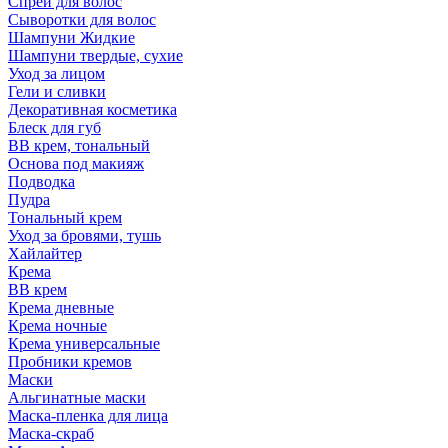
Спрей для волос
Сыворотки для волос
Шампуни Жидкие
Шампуни твердые, сухие
Уход за лицом
Гели и сливки
Декоративная косметика
Блеск для губ
ВВ крем, тональный
Основа под макияж
Подводка
Пудра
Тональный крем
Уход за бровями, тушь
Хайлайтер
Крема
ВВ крем
Крема дневные
Крема ночные
Крема универсальные
Пробники кремов
Маски
Альгинатные маски
Маска-пленка для лица
Маска-скраб