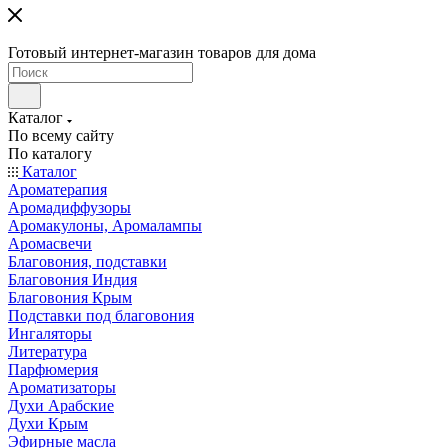
Готовый интернет-магазин товаров для дома
Каталог
По всему сайту
По каталогу
Каталог
Ароматерапия
Аромадиффузоры
Аромакулоны, Аромалампы
Аромасвечи
Благовония, подставки
Благовония Индия
Благовония Крым
Подставки под благовония
Ингаляторы
Литература
Парфюмерия
Ароматизаторы
Духи Арабские
Духи Крым
Эфирные масла