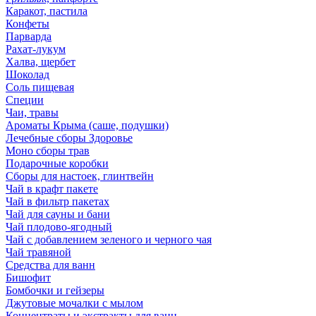
Каракот, пастила
Конфеты
Парварда
Рахат-лукум
Халва, щербет
Шоколад
Соль пищевая
Специи
Чаи, травы
Ароматы Крыма (саше, подушки)
Лечебные сборы Здоровье
Моно сборы трав
Подарочные коробки
Сборы для настоек, глинтвейн
Чай в крафт пакете
Чай в фильтр пакетах
Чай для сауны и бани
Чай плодово-ягодный
Чай с добавлением зеленого и черного чая
Чай травяной
Средства для ванн
Бишофит
Бомбочки и гейзеры
Джутовые мочалки с мылом
Концентраты и экстракты для ванн