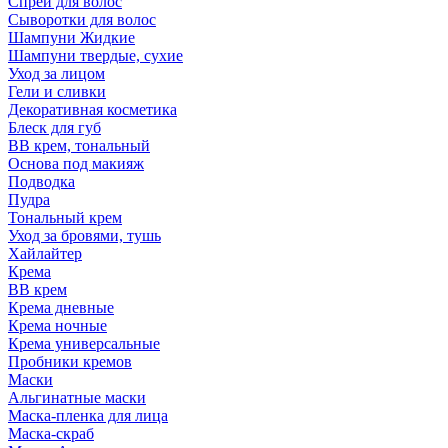
Спрей для волос
Сыворотки для волос
Шампуни Жидкие
Шампуни твердые, сухие
Уход за лицом
Гели и сливки
Декоративная косметика
Блеск для губ
ВВ крем, тональный
Основа под макияж
Подводка
Пудра
Тональный крем
Уход за бровями, тушь
Хайлайтер
Крема
ВВ крем
Крема дневные
Крема ночные
Крема универсальные
Пробники кремов
Маски
Альгинатные маски
Маска-пленка для лица
Маска-скраб