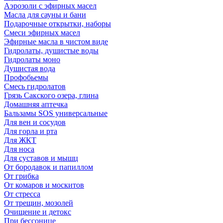
Аэрозоли с эфирных масел
Масла для сауны и бани
Подарочные открытки, наборы
Смеси эфирных масел
Эфирные масла в чистом виде
Гидролаты, душистые воды
Гидролаты моно
Душистая вода
Профобьемы
Смесь гидролатов
Грязь Сакского озера, глина
Домашняя аптечка
Бальзамы SOS универсальные
Для вен и сосудов
Для горла и рта
Для ЖКТ
Для носа
Для суставов и мышц
От бородавок и папиллом
От грибка
От комаров и москитов
От стресса
От трещин, мозолей
Очищение и детокс
При бессонице