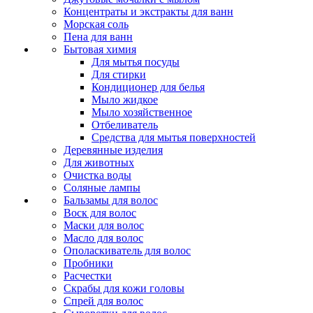
Концентраты и экстракты для ванн
Морская соль
Пена для ванн
Бытовая химия
Для мытья посуды
Для стирки
Кондиционер для белья
Мыло жидкое
Мыло хозяйственное
Отбеливатель
Средства для мытья поверхностей
Деревянные изделия
Для животных
Очистка воды
Соляные лампы
Бальзамы для волос
Воск для волос
Маски для волос
Масло для волос
Ополаскиватель для волос
Пробники
Расчестки
Скрабы для кожи головы
Спрей для волос