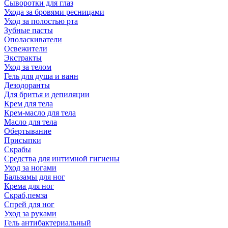
Сыворотки для глаз
Ухода за бровями ресницами
Уход за полостью рта
Зубные пасты
Ополаскиватели
Освежители
Экстракты
Уход за телом
Гель для душа и ванн
Дезодоранты
Для бритья и депиляции
Крем для тела
Крем-масло для тела
Масло для тела
Обертывание
Присыпки
Скрабы
Средства для интимной гигиены
Уход за ногами
Бальзамы для ног
Крема для ног
Скраб,пемза
Спрей для ног
Уход за руками
Гель антибактериальный