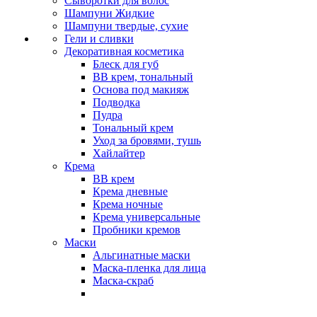
Сыворотки для волос
Шампуни Жидкие
Шампуни твердые, сухие
Гели и сливки
Декоративная косметика
Блеск для губ
ВВ крем, тональный
Основа под макияж
Подводка
Пудра
Тональный крем
Уход за бровями, тушь
Хайлайтер
Крема
ВВ крем
Крема дневные
Крема ночные
Крема универсальные
Пробники кремов
Маски
Альгинатные маски
Маска-пленка для лица
Маска-скраб