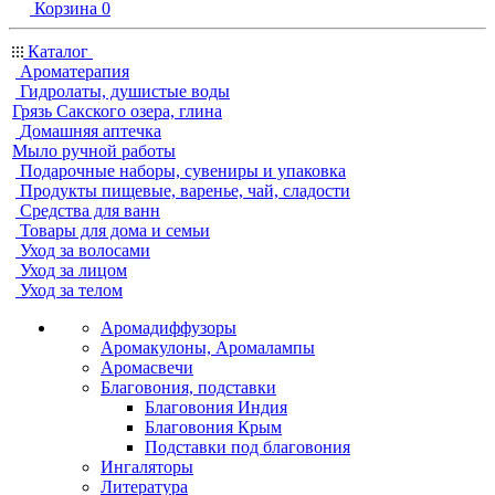
Корзина
0
Каталог
Ароматерапия
Гидролаты, душистые воды
Грязь Сакского озера, глина
Домашняя аптечка
Мыло ручной работы
Подарочные наборы, сувениры и упаковка
Продукты пищевые, варенье, чай, сладости
Средства для ванн
Товары для дома и семьи
Уход за волосами
Уход за лицом
Уход за телом
Аромадиффузоры
Аромакулоны, Аромалампы
Аромасвечи
Благовония, подставки
Благовония Индия
Благовония Крым
Подставки под благовония
Ингаляторы
Литература