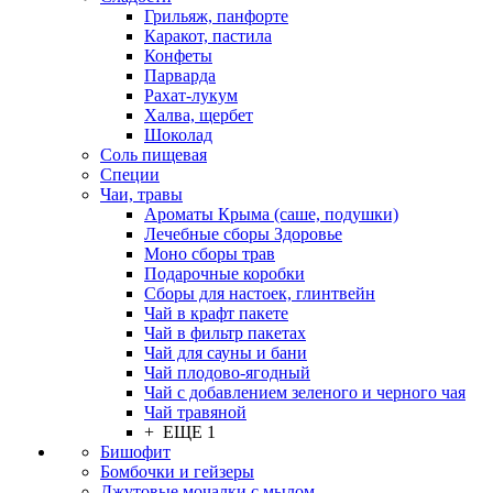
Грильяж, панфорте
Каракот, пастила
Конфеты
Парварда
Рахат-лукум
Халва, щербет
Шоколад
Соль пищевая
Специи
Чаи, травы
Ароматы Крыма (саше, подушки)
Лечебные сборы Здоровье
Моно сборы трав
Подарочные коробки
Сборы для настоек, глинтвейн
Чай в крафт пакете
Чай в фильтр пакетах
Чай для сауны и бани
Чай плодово-ягодный
Чай с добавлением зеленого и черного чая
Чай травяной
+ ЕЩЕ 1
Бишофит
Бомбочки и гейзеры
Джутовые мочалки с мылом