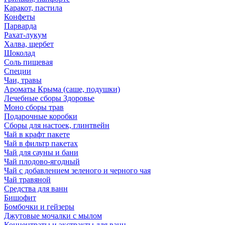
Каракот, пастила
Конфеты
Парварда
Рахат-лукум
Халва, щербет
Шоколад
Соль пищевая
Специи
Чаи, травы
Ароматы Крыма (саше, подушки)
Лечебные сборы Здоровье
Моно сборы трав
Подарочные коробки
Сборы для настоек, глинтвейн
Чай в крафт пакете
Чай в фильтр пакетах
Чай для сауны и бани
Чай плодово-ягодный
Чай с добавлением зеленого и черного чая
Чай травяной
Средства для ванн
Бишофит
Бомбочки и гейзеры
Джутовые мочалки с мылом
Концентраты и экстракты для ванн