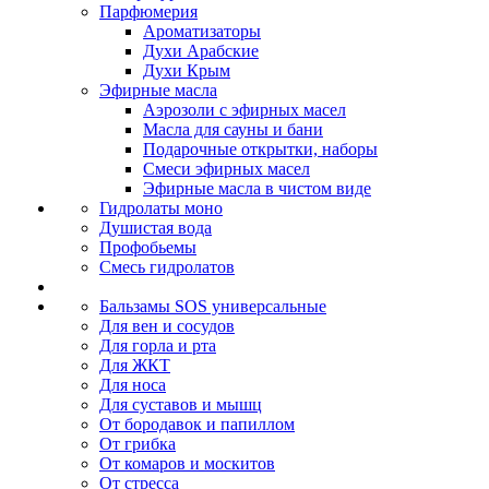
Парфюмерия
Ароматизаторы
Духи Арабские
Духи Крым
Эфирные масла
Аэрозоли с эфирных масел
Масла для сауны и бани
Подарочные открытки, наборы
Смеси эфирных масел
Эфирные масла в чистом виде
Гидролаты моно
Душистая вода
Профобьемы
Смесь гидролатов
Бальзамы SOS универсальные
Для вен и сосудов
Для горла и рта
Для ЖКТ
Для носа
Для суставов и мышц
От бородавок и папиллом
От грибка
От комаров и москитов
От стресса