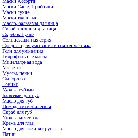
Маски Ассорти
Маски Саше, Пробники
Маски сухие
Маски тканевые
Масло, бальзамы для лица
Скраб, пилинги для лица
Скребок Гуаша
Солнцезащитная серия
Средства для умывания и снятия макияжа
Гели для умывания
Гидрофильные масла
Мицеллярная вода
Молочко
Муссы, пенки
Сыворотки
Тоники
Уход за губами
Бальзамы для губ
Масло для губ
Помада гигиеническая
Скраб для губ
Уход за кожей глаз
Крема для глаз
Масло для кожи вокруг глаз
Патчи