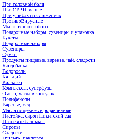
При головной боли
При ОРВИ, кашле
При ушибах и растяжениях
ПротивоВирусные
Мыло ручной работы
Подарочные наборы, сувениры и упаковка
Букеты
Подарочные наборы
Сувениры
Сумки
Продукты пищевые, варенье, чай, сладости
Биодобавка
Водоросли
Кальций
Коллаген
Комплексы, суперфуды
Омега, масла в капсулах
Полифенолы
Варенье, мед
Масла пищевые сыродавленные
Настойка, сироп Никитский сад
Питьевые бальзамы
Сиропы
Сладости
Грильяж, панфорте