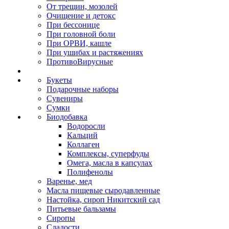
От трещин, мозолей
Очищение и детокс
При бессонице
При головной боли
При ОРВИ, кашле
При ушибах и растяжениях
ПротивоВирусные
Букеты
Подарочные наборы
Сувениры
Сумки
Биодобавка
Водоросли
Кальций
Коллаген
Комплексы, суперфуды
Омега, масла в капсулах
Полифенолы
Варенье, мед
Масла пищевые сыродавленные
Настойка, сироп Никитский сад
Питьевые бальзамы
Сиропы
Сладости