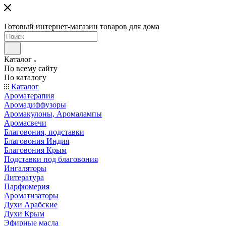
Готовый интернет-магазин товаров для дома
Каталог
По всему сайту
По каталогу
Каталог
Ароматерапия
Аромадиффузоры
Аромакулоны, Аромалампы
Аромасвечи
Благовония, подставки
Благовония Индия
Благовония Крым
Подставки под благовония
Ингаляторы
Литература
Парфюмерия
Ароматизаторы
Духи Арабские
Духи Крым
Эфирные масла