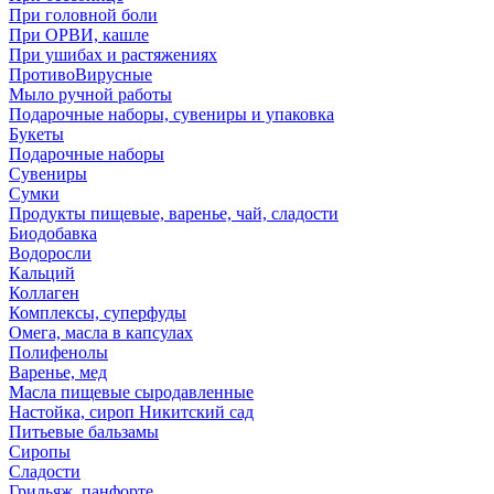
При головной боли
При ОРВИ, кашле
При ушибах и растяжениях
ПротивоВирусные
Мыло ручной работы
Подарочные наборы, сувениры и упаковка
Букеты
Подарочные наборы
Сувениры
Сумки
Продукты пищевые, варенье, чай, сладости
Биодобавка
Водоросли
Кальций
Коллаген
Комплексы, суперфуды
Омега, масла в капсулах
Полифенолы
Варенье, мед
Масла пищевые сыродавленные
Настойка, сироп Никитский сад
Питьевые бальзамы
Сиропы
Сладости
Грильяж, панфорте