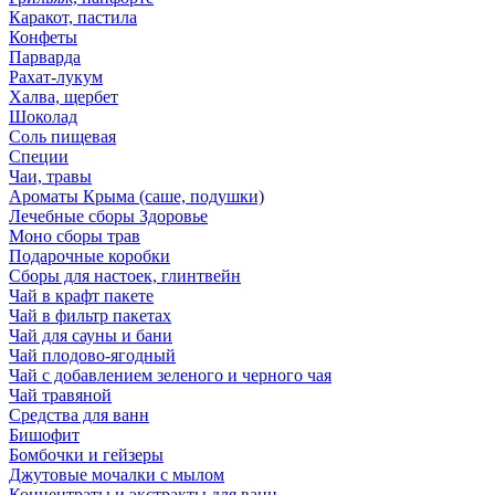
Каракот, пастила
Конфеты
Парварда
Рахат-лукум
Халва, щербет
Шоколад
Соль пищевая
Специи
Чаи, травы
Ароматы Крыма (саше, подушки)
Лечебные сборы Здоровье
Моно сборы трав
Подарочные коробки
Сборы для настоек, глинтвейн
Чай в крафт пакете
Чай в фильтр пакетах
Чай для сауны и бани
Чай плодово-ягодный
Чай с добавлением зеленого и черного чая
Чай травяной
Средства для ванн
Бишофит
Бомбочки и гейзеры
Джутовые мочалки с мылом
Концентраты и экстракты для ванн