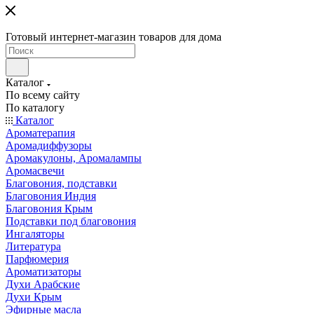
Готовый интернет-магазин товаров для дома
Каталог
По всему сайту
По каталогу
Каталог
Ароматерапия
Аромадиффузоры
Аромакулоны, Аромалампы
Аромасвечи
Благовония, подставки
Благовония Индия
Благовония Крым
Подставки под благовония
Ингаляторы
Литература
Парфюмерия
Ароматизаторы
Духи Арабские
Духи Крым
Эфирные масла