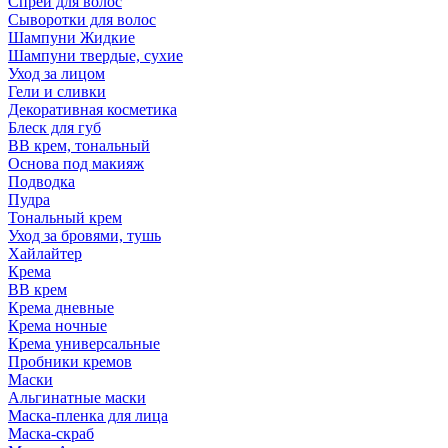
Спрей для волос
Сыворотки для волос
Шампуни Жидкие
Шампуни твердые, сухие
Уход за лицом
Гели и сливки
Декоративная косметика
Блеск для губ
ВВ крем, тональный
Основа под макияж
Подводка
Пудра
Тональный крем
Уход за бровями, тушь
Хайлайтер
Крема
ВВ крем
Крема дневные
Крема ночные
Крема универсальные
Пробники кремов
Маски
Альгинатные маски
Маска-пленка для лица
Маска-скраб