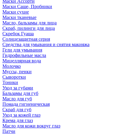
Маски Ассорти
Маски Саше, Пробники
Маски сухие
Маски тканевые
Масло, бальзамы для лица
Скраб, пилинги для лица
Скребок Гуаша
Солнцезащитная серия
Средства для умывания и снятия макияжа
Гели для умывания
Гидрофильные масла
Мицеллярная вода
Молочко
Муссы, пенки
Сыворотки
Тоники
Уход за губами
Бальзамы для губ
Масло для губ
Помада гигиеническая
Скраб для губ
Уход за кожей глаз
Крема для глаз
Масло для кожи вокруг глаз
Патчи