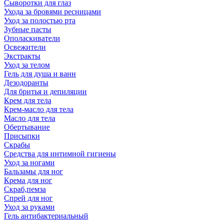
Сыворотки для глаз
Ухода за бровями ресницами
Уход за полостью рта
Зубные пасты
Ополаскиватели
Освежители
Экстракты
Уход за телом
Гель для душа и ванн
Дезодоранты
Для бритья и депиляции
Крем для тела
Крем-масло для тела
Масло для тела
Обертывание
Присыпки
Скрабы
Средства для интимной гигиены
Уход за ногами
Бальзамы для ног
Крема для ног
Скраб,пемза
Спрей для ног
Уход за руками
Гель антибактериальный