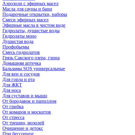
Аэрозоли с эфирных масел
Масла для сауны и бани
Подарочные открытки, наборы
Смеси эфирных масел
Эфирные масла в чистом виде
Гидролаты, душистые воды
Гидролаты моно
Душистая вода
Профобьемы
Смесь гидролатов
Грязь Сакского озера, глина
Домашняя аптечка
Бальзамы SOS универсальные
Для вен и сосудов
Для горла и рта
Для ЖКТ
Для носа
Для суставов и мышц
От бородавок и папиллом
От грибка
От комаров и москитов
От стресса
От трещин, мозолей
Очищение и детокс
При бессонице