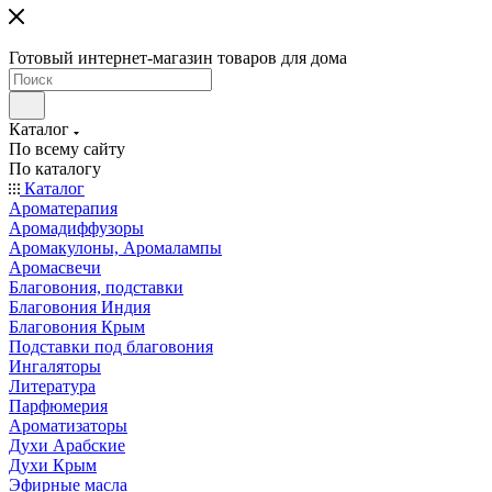
Готовый интернет-магазин товаров для дома
Каталог
По всему сайту
По каталогу
Каталог
Ароматерапия
Аромадиффузоры
Аромакулоны, Аромалампы
Аромасвечи
Благовония, подставки
Благовония Индия
Благовония Крым
Подставки под благовония
Ингаляторы
Литература
Парфюмерия
Ароматизаторы
Духи Арабские
Духи Крым
Эфирные масла