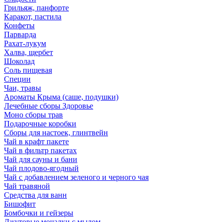
Грильяж, панфорте
Каракот, пастила
Конфеты
Парварда
Рахат-лукум
Халва, щербет
Шоколад
Соль пищевая
Специи
Чаи, травы
Ароматы Крыма (саше, подушки)
Лечебные сборы Здоровье
Моно сборы трав
Подарочные коробки
Сборы для настоек, глинтвейн
Чай в крафт пакете
Чай в фильтр пакетах
Чай для сауны и бани
Чай плодово-ягодный
Чай с добавлением зеленого и черного чая
Чай травяной
Средства для ванн
Бишофит
Бомбочки и гейзеры
Джутовые мочалки с мылом