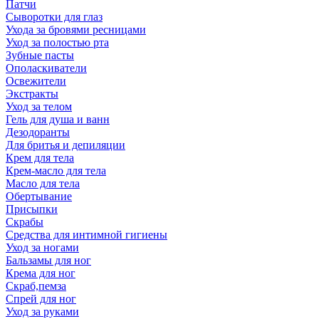
Патчи
Сыворотки для глаз
Ухода за бровями ресницами
Уход за полостью рта
Зубные пасты
Ополаскиватели
Освежители
Экстракты
Уход за телом
Гель для душа и ванн
Дезодоранты
Для бритья и депиляции
Крем для тела
Крем-масло для тела
Масло для тела
Обертывание
Присыпки
Скрабы
Средства для интимной гигиены
Уход за ногами
Бальзамы для ног
Крема для ног
Скраб,пемза
Спрей для ног
Уход за руками