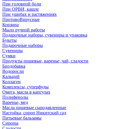
При головной боли
При ОРВИ, кашле
При ушибах и растяжениях
ПротивоВирусные
Корзина
Мыло ручной работы
Подарочные наборы, сувениры и упаковка
Букеты
Подарочные наборы
Сувениры
Сумки
Продукты пищевые, варенье, чай, сладости
Биодобавка
Водоросли
Кальций
Коллаген
Комплексы, суперфуды
Омега, масла в капсулах
Полифенолы
Варенье, мед
Масла пищевые сыродавленные
Настойка, сироп Никитский сад
Питьевые бальзамы
Сиропы
Сладости