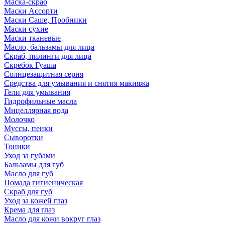
Маска-скраб
Маски Ассорти
Маски Саше, Пробники
Маски сухие
Маски тканевые
Масло, бальзамы для лица
Скраб, пилинги для лица
Скребок Гуаша
Солнцезащитная серия
Средства для умывания и снятия макияжа
Гели для умывания
Гидрофильные масла
Мицеллярная вода
Молочко
Муссы, пенки
Сыворотки
Тоники
Уход за губами
Бальзамы для губ
Масло для губ
Помада гигиеническая
Скраб для губ
Уход за кожей глаз
Крема для глаз
Масло для кожи вокруг глаз