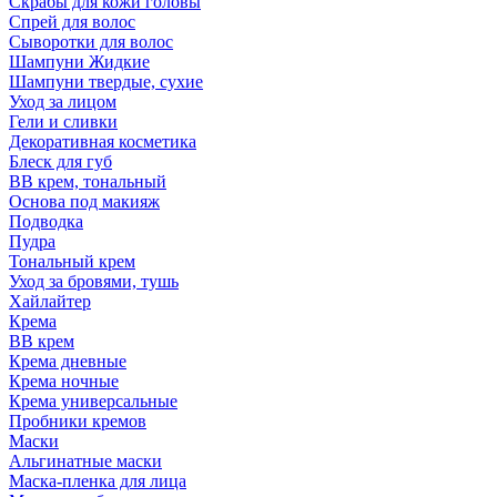
Скрабы для кожи головы
Спрей для волос
Сыворотки для волос
Шампуни Жидкие
Шампуни твердые, сухие
Уход за лицом
Гели и сливки
Декоративная косметика
Блеск для губ
ВВ крем, тональный
Основа под макияж
Подводка
Пудра
Тональный крем
Уход за бровями, тушь
Хайлайтер
Крема
ВВ крем
Крема дневные
Крема ночные
Крема универсальные
Пробники кремов
Маски
Альгинатные маски
Маска-пленка для лица