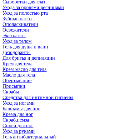
Сыворотки для глаз
Ухода за бровями ресницами
Уход за полостью рта
Зубные пасты
Ополаскиватели
Освежители
Экстракты
Уход за телом
Гель для душа и ванн
Дезодоранты
Для бритья и депиляции
Крем для тела
Крем-масло для тела
Масло для тела
Обертывание
Присыпки
Скрабы
Средства для интимной гигиены
Уход за ногами
Бальзамы для ног
Крема для ног
Скраб,пемза
Спрей для ног
Уход за руками
Гель антибактериальный