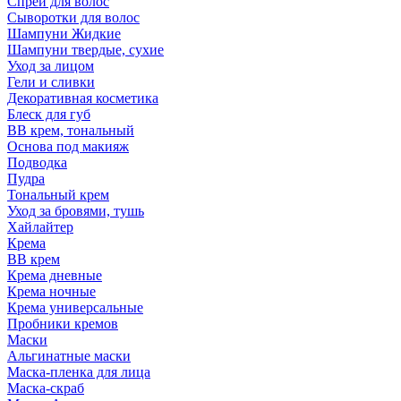
Спрей для волос
Сыворотки для волос
Шампуни Жидкие
Шампуни твердые, сухие
Уход за лицом
Гели и сливки
Декоративная косметика
Блеск для губ
ВВ крем, тональный
Основа под макияж
Подводка
Пудра
Тональный крем
Уход за бровями, тушь
Хайлайтер
Крема
ВВ крем
Крема дневные
Крема ночные
Крема универсальные
Пробники кремов
Маски
Альгинатные маски
Маска-пленка для лица
Маска-скраб