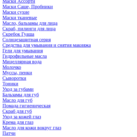
Маски Ассорти
Маски Саше, Пробники
Маски сухие
Маски тканевые
Масло, бальзамы для лица
Скраб, пилинги для лица
Скребок Гуаша
Солнцезащитная серия
Средства для умывания и снятия макияжа
Гели для умывания
Гидрофильные масла
Мицеллярная вода
Молочко
Муссы, пенки
Сыворотки
Тоники
Уход за губами
Бальзамы для губ
Масло для губ
Помада гигиеническая
Скраб для губ
Уход за кожей глаз
Крема для глаз
Масло для кожи вокруг глаз
Патчи