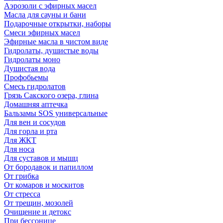
Аэрозоли с эфирных масел
Масла для сауны и бани
Подарочные открытки, наборы
Смеси эфирных масел
Эфирные масла в чистом виде
Гидролаты, душистые воды
Гидролаты моно
Душистая вода
Профобьемы
Смесь гидролатов
Грязь Сакского озера, глина
Домашняя аптечка
Бальзамы SOS универсальные
Для вен и сосудов
Для горла и рта
Для ЖКТ
Для носа
Для суставов и мышц
От бородавок и папиллом
От грибка
От комаров и москитов
От стресса
От трещин, мозолей
Очищение и детокс
При бессонице