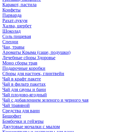
Каракот, пастила
Конфеты
Парварда
Рахат-лукум
Халва, щербет
Шоколад
Соль пищевая
Специи
Чаи, травы
Ароматы Крыма (саше, подушки)
Лечебные сборы Здоровье
Моно сборы трав
Подарочные коробки
Сборы для настоек, глинтвейн
Чай в крафт пакете
Чай в фильтр пакетах
Чай для сауны и бани
Чай плодово-ягодный
Чай с добавлением зеленого и черного чая
Чай травяной
Средства для ванн
Бишофит
Бомбочки и гейзеры
Джутовые мочалки с мылом
Концентраты и экстракты для ванн