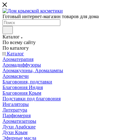
Готовый интернет-магазин товаров для дома
Каталог
По всему сайту
По каталогу
Каталог
Ароматерапия
Аромадиффузоры
Аромакулоны, Аромалампы
Аромасвечи
Благовония, подставки
Благовония Индия
Благовония Крым
Подставки под благовония
Ингаляторы
Литература
Парфюмерия
Ароматизаторы
Духи Арабские
Духи Крым
Эфирные масла