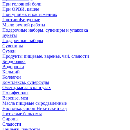
При головной боли
При ОРВИ, кашле
При ушибах и растяжениях
ПротивоВирусные
Мыло ручной работы
Подарочные наборы, сувениры и упаковка
Букеты
Подарочные наборы
Сувениры
Сумки
Продукты пищевые, варенье, чай, сладости
Биодобавка
Водоросли
Кальций
Коллаген
Комплексы, суперфуды
Омега, масла в капсулах
Полифенолы
Варенье, мед
Масла пищевые сыродавленные
Настойка, сироп Никитский сад
Питьевые бальзамы
Сиропы
Сладости
Грильяж, панфорте