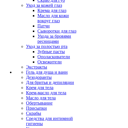
Скраб для губ
Уход за кожей глаз
Крема для глаз
Масло для кожи
вокруг глаз
Патчи
Сыворотки для глаз
Ухода за бровями
ресницами
Уход за полостью рта
Зубные пасты
Ополаскиватели
Освежители
Экстракты
Гель для душа и ванн
Дезодоранты
Для бритья и депиляции
Крем для тела
Крем-масло для тела
Масло для тела
Обертывание
Присыпки
Скрабы
Средства для интимной
гигиены