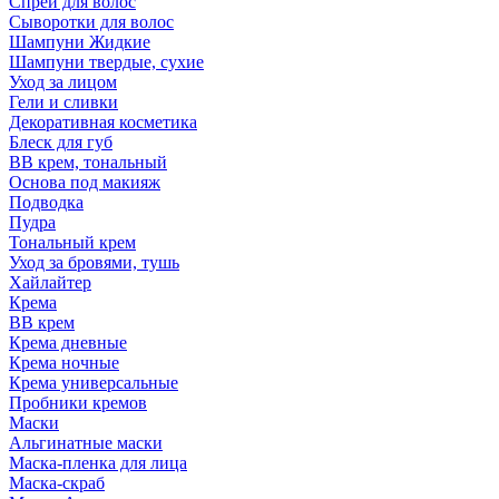
Спрей для волос
Сыворотки для волос
Шампуни Жидкие
Шампуни твердые, сухие
Уход за лицом
Гели и сливки
Декоративная косметика
Блеск для губ
ВВ крем, тональный
Основа под макияж
Подводка
Пудра
Тональный крем
Уход за бровями, тушь
Хайлайтер
Крема
ВВ крем
Крема дневные
Крема ночные
Крема универсальные
Пробники кремов
Маски
Альгинатные маски
Маска-пленка для лица
Маска-скраб