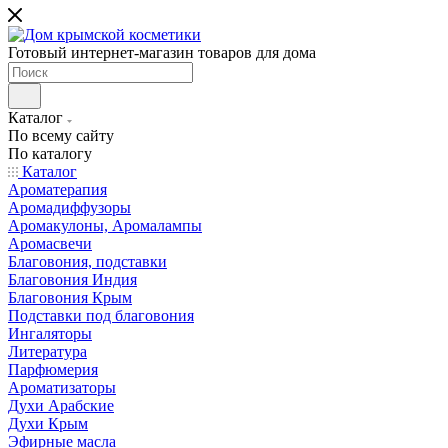
Готовый интернет-магазин товаров для дома
Каталог
По всему сайту
По каталогу
Каталог
Ароматерапия
Аромадиффузоры
Аромакулоны, Аромалампы
Аромасвечи
Благовония, подставки
Благовония Индия
Благовония Крым
Подставки под благовония
Ингаляторы
Литература
Парфюмерия
Ароматизаторы
Духи Арабские
Духи Крым
Эфирные масла