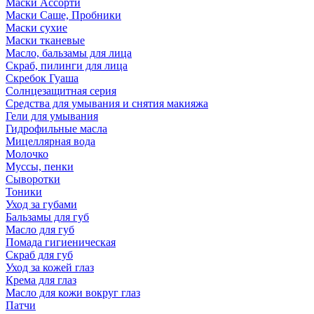
Маски Ассорти
Маски Саше, Пробники
Маски сухие
Маски тканевые
Масло, бальзамы для лица
Скраб, пилинги для лица
Скребок Гуаша
Солнцезащитная серия
Средства для умывания и снятия макияжа
Гели для умывания
Гидрофильные масла
Мицеллярная вода
Молочко
Муссы, пенки
Сыворотки
Тоники
Уход за губами
Бальзамы для губ
Масло для губ
Помада гигиеническая
Скраб для губ
Уход за кожей глаз
Крема для глаз
Масло для кожи вокруг глаз
Патчи