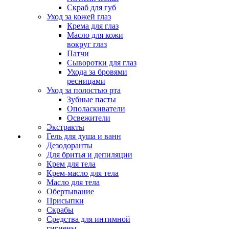
Скраб для губ
Уход за кожей глаз
Крема для глаз
Масло для кожи
вокруг глаз
Патчи
Сыворотки для глаз
Ухода за бровями
ресницами
Уход за полостью рта
Зубные пасты
Ополаскиватели
Освежители
Экстракты
Гель для душа и ванн
Дезодоранты
Для бритья и депиляции
Крем для тела
Крем-масло для тела
Масло для тела
Обертывание
Присыпки
Скрабы
Средства для интимной
гигиены