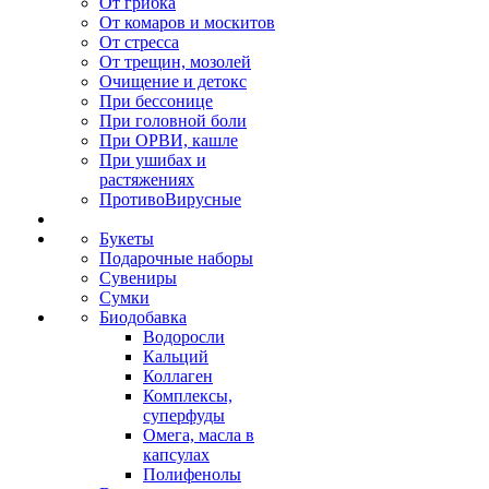
От грибка
От комаров и москитов
От стресса
От трещин, мозолей
Очищение и детокс
При бессонице
При головной боли
При ОРВИ, кашле
При ушибах и
растяжениях
ПротивоВирусные
Букеты
Подарочные наборы
Сувениры
Сумки
Биодобавка
Водоросли
Кальций
Коллаген
Комплексы,
суперфуды
Омега, масла в
капсулах
Полифенолы