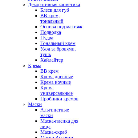
Декоративная косметика
Блеск для губ
ВВ крем,
тональный
Основа под макияж
Подводка
Пудра
Тональный крем
Уход за бровями,
тушь
Хайлайтер
Крема
ВВ крем
Крема дневные
Крема ночные
Крема
универсальные
Пробники кремов
Маски
Альгинатные
маски
Маска-пленка для
лица
Маска-скраб
Маски Ассорти