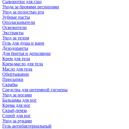
Сыворотки для глаз
Ухода за бровями ресницами
Уход за полостью рта
Зубные пасты
Ополаскиватели
Освежители
Экстракты
Уход за телом
Гель для душа и ванн
Дезодоранты
Для бритья и депиляции
Крем для тела
Крем-масло для тела
Масло для тела
Обертывание
Присыпки
Скрабы
Средства для интимной гигиены
Уход за ногами
Бальзамы для ног
Крема для ног
Скраб,пемза
Спрей для ног
Уход за руками
Гель антибактериальный