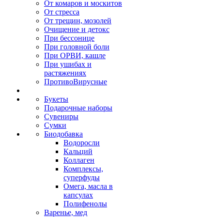
От комаров и москитов
От стресса
От трещин, мозолей
Очищение и детокс
При бессонице
При головной боли
При ОРВИ, кашле
При ушибах и
растяжениях
ПротивоВирусные
Букеты
Подарочные наборы
Сувениры
Сумки
Биодобавка
Водоросли
Кальций
Коллаген
Комплексы,
суперфуды
Омега, масла в
капсулах
Полифенолы
Варенье, мед