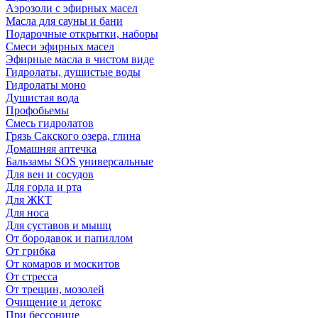
Аэрозоли с эфирных масел
Масла для сауны и бани
Подарочные открытки, наборы
Смеси эфирных масел
Эфирные масла в чистом виде
Гидролаты, душистые воды
Гидролаты моно
Душистая вода
Профобьемы
Смесь гидролатов
Грязь Сакского озера, глина
Домашняя аптечка
Бальзамы SOS универсальные
Для вен и сосудов
Для горла и рта
Для ЖКТ
Для носа
Для суставов и мышц
От бородавок и папиллом
От грибка
От комаров и москитов
От стресса
От трещин, мозолей
Очищение и детокс
При бессонице