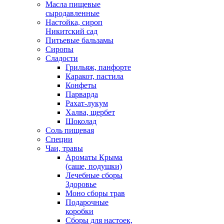
Масла пищевые
сыродавленные
Настойка, сироп
Никитский сад
Питьевые бальзамы
Сиропы
Сладости
Грильяж, панфорте
Каракот, пастила
Конфеты
Парварда
Рахат-лукум
Халва, щербет
Шоколад
Соль пищевая
Специи
Чаи, травы
Ароматы Крыма
(саше, подушки)
Лечебные сборы
Здоровье
Моно сборы трав
Подарочные
коробки
Сборы для настоек,