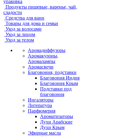
упаковка
Продукты пищевые, варенье, чай,
сладости
Средства для ванн
Товары для дома и семьи
Уход за волосами
Уход за лицом
Уход за телом
Аромадиффузоры
Аромакулоны,
Аромалампы
Аромасвечи
Благовония, подставки
Благовония Индия
Благовония Крым
Подставки под
благовония
Ингаляторы
Литература
Парфюмерия
Ароматизаторы
Духи Арабские
Духи Крым
Эфирные масла