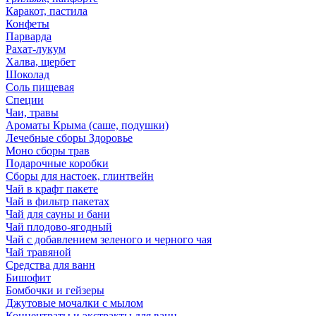
Каракот, пастила
Конфеты
Парварда
Рахат-лукум
Халва, щербет
Шоколад
Соль пищевая
Специи
Чаи, травы
Ароматы Крыма (саше, подушки)
Лечебные сборы Здоровье
Моно сборы трав
Подарочные коробки
Сборы для настоек, глинтвейн
Чай в крафт пакете
Чай в фильтр пакетах
Чай для сауны и бани
Чай плодово-ягодный
Чай с добавлением зеленого и черного чая
Чай травяной
Средства для ванн
Бишофит
Бомбочки и гейзеры
Джутовые мочалки с мылом
Концентраты и экстракты для ванн