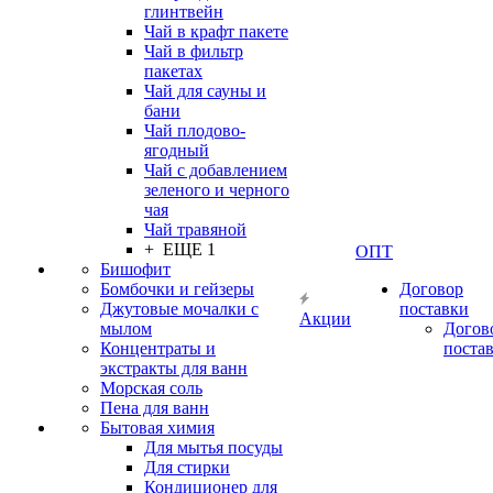
глинтвейн
Чай в крафт пакете
Чай в фильтр
пакетах
Чай для сауны и
бани
Чай плодово-
ягодный
Чай с добавлением
зеленого и черного
чая
Чай травяной
+ ЕЩЕ 1
ОПТ
Бишофит
Бомбочки и гейзеры
Договор
Джутовые мочалки с
поставки
Акции
мылом
Догов
Концентраты и
поста
экстракты для ванн
Морская соль
Пена для ванн
Бытовая химия
Для мытья посуды
Для стирки
Кондиционер для