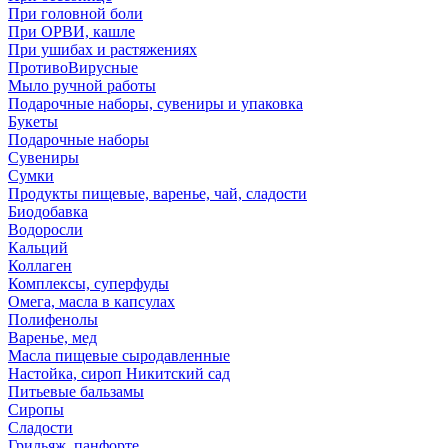
При головной боли
При ОРВИ, кашле
При ушибах и растяжениях
ПротивоВирусные
Мыло ручной работы
Подарочные наборы, сувениры и упаковка
Букеты
Подарочные наборы
Сувениры
Сумки
Продукты пищевые, варенье, чай, сладости
Биодобавка
Водоросли
Кальций
Коллаген
Комплексы, суперфуды
Омега, масла в капсулах
Полифенолы
Варенье, мед
Масла пищевые сыродавленные
Настойка, сироп Никитский сад
Питьевые бальзамы
Сиропы
Сладости
Грильяж, панфорте