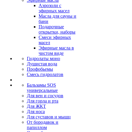
Эфирные масла
Аэрозоли с
эфирных масел
Масла для сауны и
бани
Подарочные
открытки, наборы
Смеси эфирных
масел
Эфирные масла в
чистом виде
Гидролаты моно
Душистая вода
Профобьемы
Смесь гидролатов
Бальзамы SOS
универсальные
Для вен и сосудов
Для горла и рта
Для ЖКТ
Для носа
Для суставов и мышц
От бородавок и
папиллом