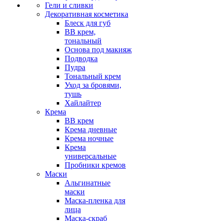
Гели и сливки
Декоративная косметика
Блеск для губ
ВВ крем,
тональный
Основа под макияж
Подводка
Пудра
Тональный крем
Уход за бровями,
тушь
Хайлайтер
Крема
ВВ крем
Крема дневные
Крема ночные
Крема
универсальные
Пробники кремов
Маски
Альгинатные
маски
Маска-пленка для
лица
Маска-скраб