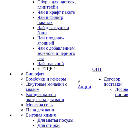
Сборы для настоек,
глинтвейн
Чай в крафт пакете
Чай в фильтр
пакетах
Чай для сауны и
бани
Чай плодово-
ягодный
Чай с добавлением
зеленого и черного
чая
Чай травяной
+ ЕЩЕ 1
ОПТ
Бишофит
Бомбочки и гейзеры
Договор
Джутовые мочалки с
поставки
Акции
мылом
Догов
Концентраты и
поста
экстракты для ванн
Морская соль
Пена для ванн
Бытовая химия
Для мытья посуды
Для стирки