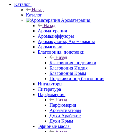
Каталог
Назад
Каталог
Ароматерапия
Назад
Ароматерапия
Аромадиффузоры
Аромакулоны, Аромалампы
Аромасвечи
Благовония, подставки
Назад
Благовония, подставки
Благовония Индия
Благовония Крым
Подставки под благовония
Ингаляторы
Литература
Парфюмерия
Назад
Парфюмерия
Ароматизаторы
Духи Арабские
Духи Крым
Эфирные масла
Назад