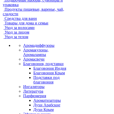
Подарочные наборы, сувениры и
упаковка
Продукты пищевые, варенье, чай,
сладости
Средства для ванн
Товары для дома и семьи
Уход за волосами
Уход за лицом
Уход за телом
Аромадиффузоры
Аромакулоны,
Аромалампы
Аромасвечи
Благовония, подставки
Благовония Индия
Благовония Крым
Подставки под
благовония
Ингаляторы
Литература
Парфюмерия
Ароматизаторы
Духи Арабские
Духи Крым