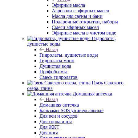
Эфирные масла
Аэрозоли с эфирных масел
Масла для сауны и бани
Подарочные открытки, наборы
Смеси эфирных масел
Эфирные масла в чистом виде
Гидролаты,
душистые воды
Назад
Гидролаты, душистые воды
Гидролаты моно
Душистая вода
Профобьемы
Смесь гидролатов
Грязь Сакского
озера, глина
Домашняя аптечка
Назад
Домашняя аптечка
Бальзамы SOS универсальные
Для вен и сосудов
Для горла и рта
Для ЖКТ
Для носа