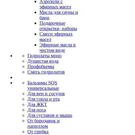
Аэрозоли с
эфирных масел
Масла для сауны и
бани
Подарочные
открытки, наборы
Смеси эфирных
масел
Эфирные масла в
чистом виде
Гидролаты моно
Душистая вода
Профобьемы
Смесь гидролатов
Бальзамы SOS
универсальные
Для вен и сосудов
Для горла и рта
Для ЖКТ
Для носа
Для суставов и мышц
От бородавок и
папиллом
От грибка