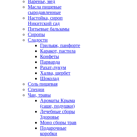
Варенье, мед
Масла пищевые
сыродавленные
Настойка, сироп
Никитский сад
Питьевые бальзамы
Сиропы
Сладости
Грильяж, панфорте
Каракот, пастила
Конфеты
Парварда
Рахат-лукум
Халва, щербет
Шоколад
Соль пищевая
Специи
Чаи, травы
Ароматы Крыма
(саше, подушки)
Лечебные сборы
Здоровье
Моно сборы трав
Подарочные
коробки