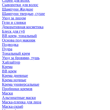
Спрей для волос
Сыворотки для волос
Шампуни Жидкие
Шампуни твердые, сухие
Уход за лицом
Гели и сливки
Декоративная косметика
Блеск для губ
ВВ крем, тональный
Основа под макияж
Подводка
Пудра
Тональный крем
Уход за бровями, тушь
Хайлайтер
Крема
ВВ крем
Крема дневные
Крема ночные
Крема универсальные
Пробники кремов
Маски
Альгинатные маски
Маска-пленка для лица
Маска-скраб