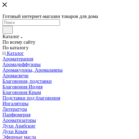
Готовый интернет-магазин товаров для дома
Каталог
По всему сайту
По каталогу
Каталог
Ароматерапия
Аромадиффузоры
Аромакулоны, Аромалампы
Аромасвечи
Благовония, подставки
Благовония Индия
Благовония Крым
Подставки под благовония
Ингаляторы
Литература
Парфюмерия
Ароматизаторы
Духи Арабские
Духи Крым
Эфирные масла