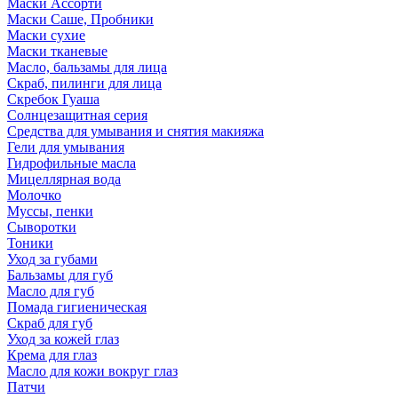
Маски Ассорти
Маски Саше, Пробники
Маски сухие
Маски тканевые
Масло, бальзамы для лица
Скраб, пилинги для лица
Скребок Гуаша
Солнцезащитная серия
Средства для умывания и снятия макияжа
Гели для умывания
Гидрофильные масла
Мицеллярная вода
Молочко
Муссы, пенки
Сыворотки
Тоники
Уход за губами
Бальзамы для губ
Масло для губ
Помада гигиеническая
Скраб для губ
Уход за кожей глаз
Крема для глаз
Масло для кожи вокруг глаз
Патчи