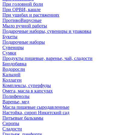
При головной боли
При ОРВИ, кашле
При ушибах и растяжениях
ПротивоВирусные
Мыло ручной работы
Подарочные наборы, сувениры и упаковка
Букеты
Подарочные наборы
Сувениры
Сумки
Продукты пищевые, варенье, чай, сладости
Биодобавка
Водоросли
Кальций
Коллаген
Комплексы, суперфуды
Омега, масла в капсулах
Полифенолы
Варенье, мед
Масла пищевые сыродавленные
Настойка, сироп Никитский сад
Питьевые бальзамы
Сиропы
Сладости
Грильяж, панфорте