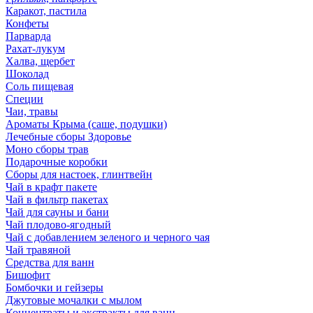
Каракот, пастила
Конфеты
Парварда
Рахат-лукум
Халва, щербет
Шоколад
Соль пищевая
Специи
Чаи, травы
Ароматы Крыма (саше, подушки)
Лечебные сборы Здоровье
Моно сборы трав
Подарочные коробки
Сборы для настоек, глинтвейн
Чай в крафт пакете
Чай в фильтр пакетах
Чай для сауны и бани
Чай плодово-ягодный
Чай с добавлением зеленого и черного чая
Чай травяной
Средства для ванн
Бишофит
Бомбочки и гейзеры
Джутовые мочалки с мылом
Концентраты и экстракты для ванн