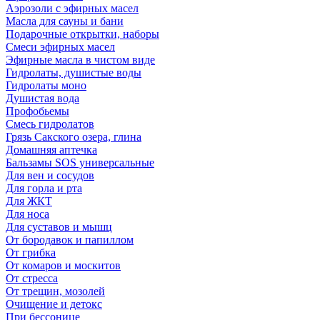
Аэрозоли с эфирных масел
Масла для сауны и бани
Подарочные открытки, наборы
Смеси эфирных масел
Эфирные масла в чистом виде
Гидролаты, душистые воды
Гидролаты моно
Душистая вода
Профобьемы
Смесь гидролатов
Грязь Сакского озера, глина
Домашняя аптечка
Бальзамы SOS универсальные
Для вен и сосудов
Для горла и рта
Для ЖКТ
Для носа
Для суставов и мышц
От бородавок и папиллом
От грибка
От комаров и москитов
От стресса
От трещин, мозолей
Очищение и детокс
При бессонице