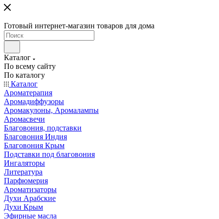
Готовый интернет-магазин товаров для дома
Каталог
По всему сайту
По каталогу
Каталог
Ароматерапия
Аромадиффузоры
Аромакулоны, Аромалампы
Аромасвечи
Благовония, подставки
Благовония Индия
Благовония Крым
Подставки под благовония
Ингаляторы
Литература
Парфюмерия
Ароматизаторы
Духи Арабские
Духи Крым
Эфирные масла