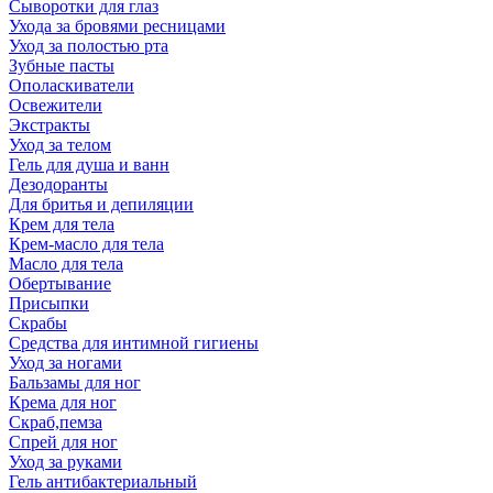
Сыворотки для глаз
Ухода за бровями ресницами
Уход за полостью рта
Зубные пасты
Ополаскиватели
Освежители
Экстракты
Уход за телом
Гель для душа и ванн
Дезодоранты
Для бритья и депиляции
Крем для тела
Крем-масло для тела
Масло для тела
Обертывание
Присыпки
Скрабы
Средства для интимной гигиены
Уход за ногами
Бальзамы для ног
Крема для ног
Скраб,пемза
Спрей для ног
Уход за руками
Гель антибактериальный