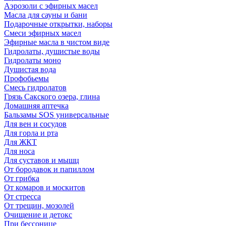
Аэрозоли с эфирных масел
Масла для сауны и бани
Подарочные открытки, наборы
Смеси эфирных масел
Эфирные масла в чистом виде
Гидролаты, душистые воды
Гидролаты моно
Душистая вода
Профобьемы
Смесь гидролатов
Грязь Сакского озера, глина
Домашняя аптечка
Бальзамы SOS универсальные
Для вен и сосудов
Для горла и рта
Для ЖКТ
Для носа
Для суставов и мышц
От бородавок и папиллом
От грибка
От комаров и москитов
От стресса
От трещин, мозолей
Очищение и детокс
При бессонице