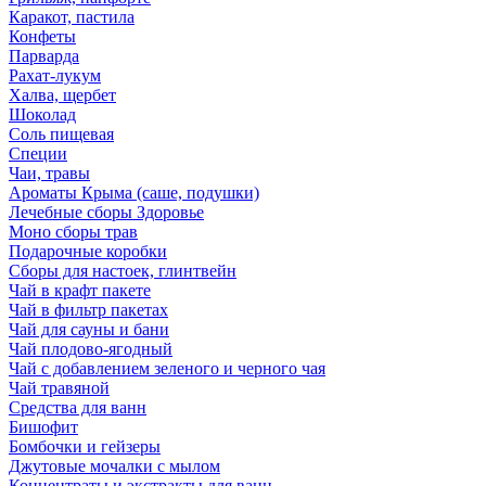
Каракот, пастила
Конфеты
Парварда
Рахат-лукум
Халва, щербет
Шоколад
Соль пищевая
Специи
Чаи, травы
Ароматы Крыма (саше, подушки)
Лечебные сборы Здоровье
Моно сборы трав
Подарочные коробки
Сборы для настоек, глинтвейн
Чай в крафт пакете
Чай в фильтр пакетах
Чай для сауны и бани
Чай плодово-ягодный
Чай с добавлением зеленого и черного чая
Чай травяной
Средства для ванн
Бишофит
Бомбочки и гейзеры
Джутовые мочалки с мылом
Концентраты и экстракты для ванн