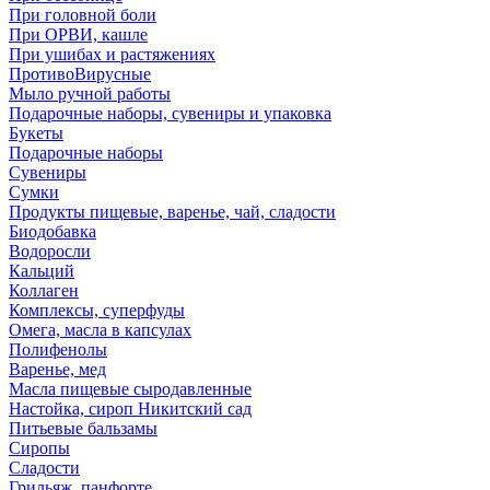
При головной боли
При ОРВИ, кашле
При ушибах и растяжениях
ПротивоВирусные
Мыло ручной работы
Подарочные наборы, сувениры и упаковка
Букеты
Подарочные наборы
Сувениры
Сумки
Продукты пищевые, варенье, чай, сладости
Биодобавка
Водоросли
Кальций
Коллаген
Комплексы, суперфуды
Омега, масла в капсулах
Полифенолы
Варенье, мед
Масла пищевые сыродавленные
Настойка, сироп Никитский сад
Питьевые бальзамы
Сиропы
Сладости
Грильяж, панфорте