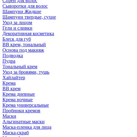
Спрей для волос
Сыворотки для волос
Шампуни Жидкие
Шампуни твердые, сухие
Уход за лицом
Гели и сливки
Декоративная косметика
Блеск для губ
ВВ крем, тональный
Основа под макияж
Подводка
Пудра
Тональный крем
Уход за бровями, тушь
Хайлайтер
Крема
ВВ крем
Крема дневные
Крема ночные
Крема универсальные
Пробники кремов
Маски
Альгинатные маски
Маска-пленка для лица
Маска-скраб