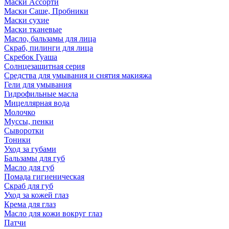
Маски Ассорти
Маски Саше, Пробники
Маски сухие
Маски тканевые
Масло, бальзамы для лица
Скраб, пилинги для лица
Скребок Гуаша
Солнцезащитная серия
Средства для умывания и снятия макияжа
Гели для умывания
Гидрофильные масла
Мицеллярная вода
Молочко
Муссы, пенки
Сыворотки
Тоники
Уход за губами
Бальзамы для губ
Масло для губ
Помада гигиеническая
Скраб для губ
Уход за кожей глаз
Крема для глаз
Масло для кожи вокруг глаз
Патчи