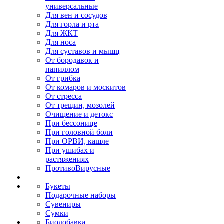
универсальные
Для вен и сосудов
Для горла и рта
Для ЖКТ
Для носа
Для суставов и мышц
От бородавок и
папиллом
От грибка
От комаров и москитов
От стресса
От трещин, мозолей
Очищение и детокс
При бессонице
При головной боли
При ОРВИ, кашле
При ушибах и
растяжениях
ПротивоВирусные
Букеты
Подарочные наборы
Сувениры
Сумки
Биодобавка