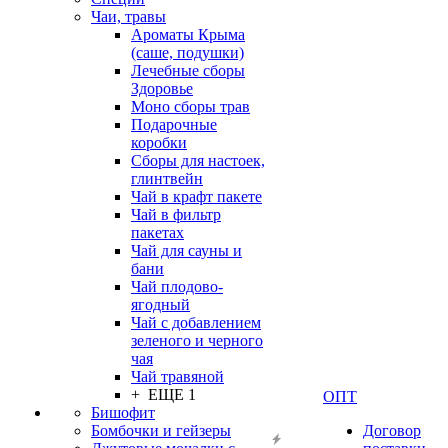
Чаи, травы
Ароматы Крыма
(саше, подушки)
Лечебные сборы
Здоровье
Моно сборы трав
Подарочные
коробки
Сборы для настоек,
глинтвейн
Чай в крафт пакете
Чай в фильтр
пакетах
Чай для сауны и
бани
Чай плодово-
ягодный
Чай с добавлением
зеленого и черного
чая
Чай травяной
+ ЕЩЕ 1
ОПТ
Бишофит
Бомбочки и гейзеры
Договор