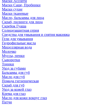
Маски Ассорти
Маски Саше, Пробники
Маски сухие
Маски тканевые
Масло, бальзамы для лица
Скраб, пилинги для лица
Скребок Гуаша
Солнцезащитная серия
Средства для умывания и снятия макияжа
Гели для умывания
Гидрофильные масла
Мицеллярная вода
Молочко
Муссы, пенки
Сыворотки
Тоники
Уход за губами
Бальзамы для губ
Масло для губ
Помада гигиеническая
Скраб для губ
Уход за кожей глаз
Крема для глаз
Масло для кожи вокруг глаз
Патчи