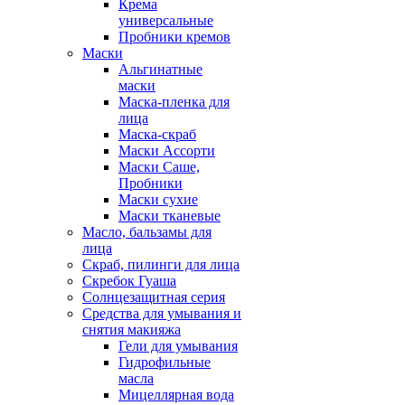
Крема
универсальные
Пробники кремов
Маски
Альгинатные
маски
Маска-пленка для
лица
Маска-скраб
Маски Ассорти
Маски Саше,
Пробники
Маски сухие
Маски тканевые
Масло, бальзамы для
лица
Скраб, пилинги для лица
Скребок Гуаша
Солнцезащитная серия
Средства для умывания и
снятия макияжа
Гели для умывания
Гидрофильные
масла
Мицеллярная вода