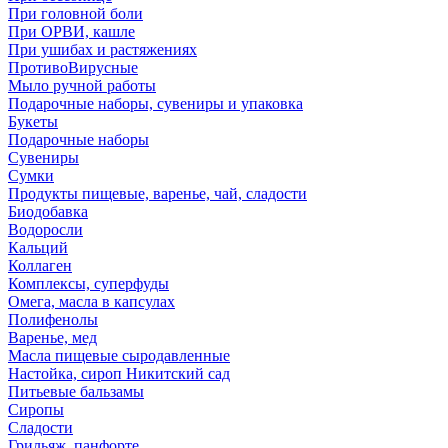
При головной боли
При ОРВИ, кашле
При ушибах и растяжениях
ПротивоВирусные
Мыло ручной работы
Подарочные наборы, сувениры и упаковка
Букеты
Подарочные наборы
Сувениры
Сумки
Продукты пищевые, варенье, чай, сладости
Биодобавка
Водоросли
Кальций
Коллаген
Комплексы, суперфуды
Омега, масла в капсулах
Полифенолы
Варенье, мед
Масла пищевые сыродавленные
Настойка, сироп Никитский сад
Питьевые бальзамы
Сиропы
Сладости
Грильяж, панфорте