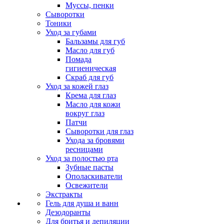
Муссы, пенки
Сыворотки
Тоники
Уход за губами
Бальзамы для губ
Масло для губ
Помада
гигиеническая
Скраб для губ
Уход за кожей глаз
Крема для глаз
Масло для кожи
вокруг глаз
Патчи
Сыворотки для глаз
Ухода за бровями
ресницами
Уход за полостью рта
Зубные пасты
Ополаскиватели
Освежители
Экстракты
Гель для душа и ванн
Дезодоранты
Для бритья и депиляции