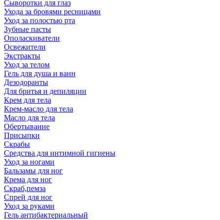
Сыворотки для глаз
Ухода за бровями ресницами
Уход за полостью рта
Зубные пасты
Ополаскиватели
Освежители
Экстракты
Уход за телом
Гель для душа и ванн
Дезодоранты
Для бритья и депиляции
Крем для тела
Крем-масло для тела
Масло для тела
Обертывание
Присыпки
Скрабы
Средства для интимной гигиены
Уход за ногами
Бальзамы для ног
Крема для ног
Скраб,пемза
Спрей для ног
Уход за руками
Гель антибактериальный