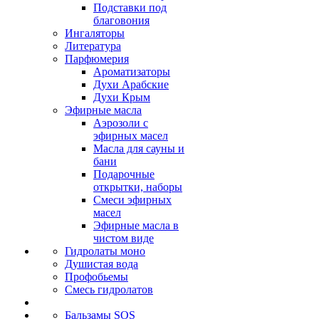
Подставки под
благовония
Ингаляторы
Литература
Парфюмерия
Ароматизаторы
Духи Арабские
Духи Крым
Эфирные масла
Аэрозоли с
эфирных масел
Масла для сауны и
бани
Подарочные
открытки, наборы
Смеси эфирных
масел
Эфирные масла в
чистом виде
Гидролаты моно
Душистая вода
Профобьемы
Смесь гидролатов
Бальзамы SOS