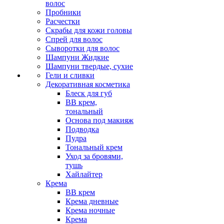
волос
Пробники
Расчестки
Скрабы для кожи головы
Спрей для волос
Сыворотки для волос
Шампуни Жидкие
Шампуни твердые, сухие
Гели и сливки
Декоративная косметика
Блеск для губ
ВВ крем,
тональный
Основа под макияж
Подводка
Пудра
Тональный крем
Уход за бровями,
тушь
Хайлайтер
Крема
ВВ крем
Крема дневные
Крема ночные
Крема