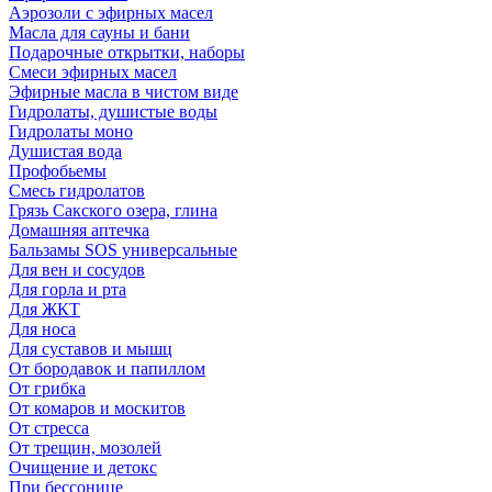
Аэрозоли с эфирных масел
Масла для сауны и бани
Подарочные открытки, наборы
Смеси эфирных масел
Эфирные масла в чистом виде
Гидролаты, душистые воды
Гидролаты моно
Душистая вода
Профобьемы
Смесь гидролатов
Грязь Сакского озера, глина
Домашняя аптечка
Бальзамы SOS универсальные
Для вен и сосудов
Для горла и рта
Для ЖКТ
Для носа
Для суставов и мышц
От бородавок и папиллом
От грибка
От комаров и москитов
От стресса
От трещин, мозолей
Очищение и детокс
При бессонице