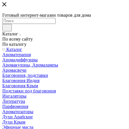
Готовый интернет-магазин товаров для дома
Каталог
По всему сайту
По каталогу
Каталог
Ароматерапия
Аромадиффузоры
Аромакулоны, Аромалампы
Аромасвечи
Благовония, подставки
Благовония Индия
Благовония Крым
Подставки под благовония
Ингаляторы
Литература
Парфюмерия
Ароматизаторы
Духи Арабские
Духи Крым
Эфирные масла