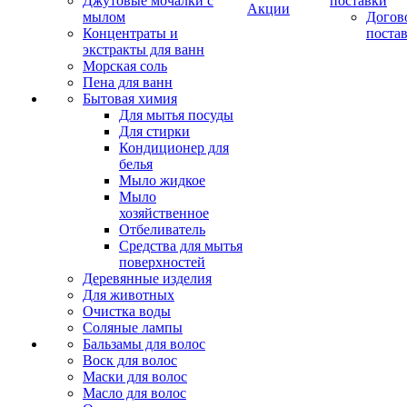
Джутовые мочалки с
поставки
Акции
мылом
Догов
Концентраты и
поста
экстракты для ванн
Морская соль
Пена для ванн
Бытовая химия
Для мытья посуды
Для стирки
Кондиционер для
белья
Мыло жидкое
Мыло
хозяйственное
Отбеливатель
Средства для мытья
поверхностей
Деревянные изделия
Для животных
Очистка воды
Соляные лампы
Бальзамы для волос
Воск для волос
Маски для волос
Масло для волос