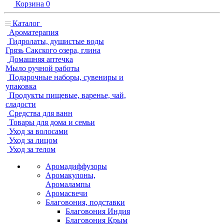
Корзина
0
Каталог
Ароматерапия
Гидролаты, душистые воды
Грязь Сакского озера, глина
Домашняя аптечка
Мыло ручной работы
Подарочные наборы, сувениры и
упаковка
Продукты пищевые, варенье, чай,
сладости
Средства для ванн
Товары для дома и семьи
Уход за волосами
Уход за лицом
Уход за телом
Аромадиффузоры
Аромакулоны,
Аромалампы
Аромасвечи
Благовония, подставки
Благовония Индия
Благовония Крым