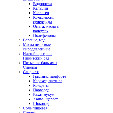
Водоросли
Кальций
Коллаген
Комплексы,
суперфуды
Омега, масла в
капсулах
Полифенолы
Варенье, мед
Масла пищевые
сыродавленные
Настойка, сироп
Никитский сад
Питьевые бальзамы
Сиропы
Сладости
Грильяж, панфорте
Каракот, пастила
Конфеты
Парварда
Рахат-лукум
Халва, щербет
Шоколад
Соль пищевая
Специи