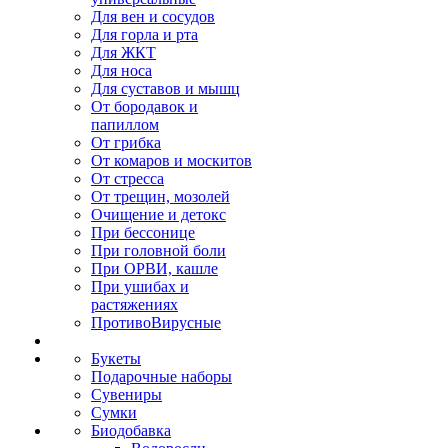
Для вен и сосудов
Для горла и рта
Для ЖКТ
Для носа
Для суставов и мышц
От бородавок и
папиллом
От грибка
От комаров и москитов
От стресса
От трещин, мозолей
Очищение и детокс
При бессонице
При головной боли
При ОРВИ, кашле
При ушибах и
растяжениях
ПротивоВирусные
Букеты
Подарочные наборы
Сувениры
Сумки
Биодобавка