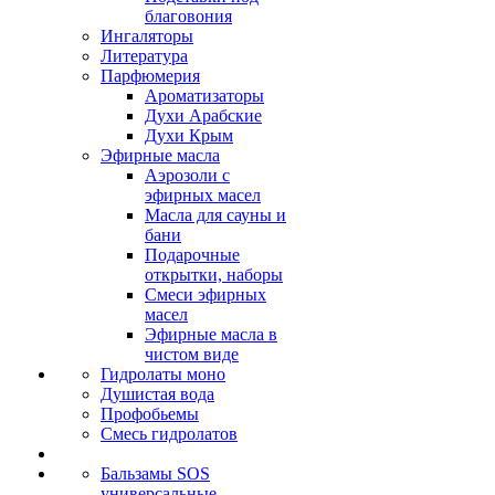
благовония
Ингаляторы
Литература
Парфюмерия
Ароматизаторы
Духи Арабские
Духи Крым
Эфирные масла
Аэрозоли с
эфирных масел
Масла для сауны и
бани
Подарочные
открытки, наборы
Смеси эфирных
масел
Эфирные масла в
чистом виде
Гидролаты моно
Душистая вода
Профобьемы
Смесь гидролатов
Бальзамы SOS
универсальные