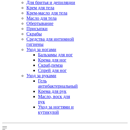
Для бритья и депиляции
Крем для тела
Крем-масло для тела
Масло для тела
Обертывание
Присыпки
Скрабы
Средства для интимной
гигиены
Уход за ногами
Бальзамы для ног
Крема для ног
Скраб,пемза
Спрей для ног
Уход за руками
Гель
антибактериальный
Крема для рук
Масло, воск для
рук
Уход за ногтями и
кутикулой