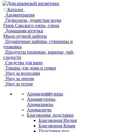
Каталог
Ароматерапия
Гидролаты, душистые воды
Грязь Сакского озера, глина
Домашняя аптечка
Мыло ручной работы
Подарочные наборы, сувениры и
упаковка
Продукты пищевые, варенье, чай,
сладости
Средства для ванн
Товары для дома и семьи
Уход за волосами
Уход за лицом
Уход за телом
Аромадиффузоры
Аромакулоны,
Аромалампы
Аромасвечи
Благовония, подставки
Благовония Индия
Благовония Крым
Подставки под