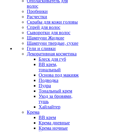
Ополаскиватель для
волос
Пробники
Расчестки
Скрабы для кожи головы
Спрей для волос
Сыворотки для волос
Шампуни Жидкие
Шампуни твердые, сухие
Гели и сливки
Декоративная косметика
Блеск для губ
ВВ крем,
тональный
Основа под макияж
Подводка
Пудра
Тональный крем
Уход за бровями,
тушь
Хайлайтер
Крема
ВВ крем
Крема дневные
Крема ночные