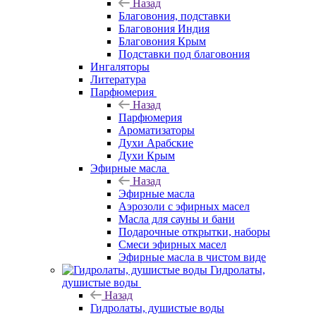
Назад
Благовония, подставки
Благовония Индия
Благовония Крым
Подставки под благовония
Ингаляторы
Литература
Парфюмерия
Назад
Парфюмерия
Ароматизаторы
Духи Арабские
Духи Крым
Эфирные масла
Назад
Эфирные масла
Аэрозоли с эфирных масел
Масла для сауны и бани
Подарочные открытки, наборы
Смеси эфирных масел
Эфирные масла в чистом виде
Гидролаты,
душистые воды
Назад
Гидролаты, душистые воды