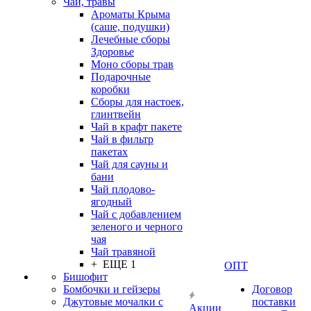
Чаи, травы
Ароматы Крыма
(саше, подушки)
Лечебные сборы
Здоровье
Моно сборы трав
Подарочные
коробки
Сборы для настоек,
глинтвейн
Чай в крафт пакете
Чай в фильтр
пакетах
Чай для сауны и
бани
Чай плодово-
ягодный
Чай с добавлением
зеленого и черного
чая
Чай травяной
+ ЕЩЕ 1
ОПТ
Бишофит
Бомбочки и гейзеры
Договор
Джутовые мочалки с
поставки
Акции