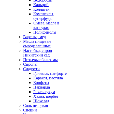
Водоросли
Кальций
Коллаген
Комплексы,
суперфуды
Омега, масла в
капсулах
Полифенолы
Варенье, мед
Масла пищевые
сыродавленные
Настойка, сироп
Никитский сад
Питьевые бальзамы
Сиропы
Сладости
Грильяж, панфорте
Каракот, пастила
Конфеты
Парварда
Рахат-лукум
Халва, щербет
Шоколад
Соль пищевая
Специи