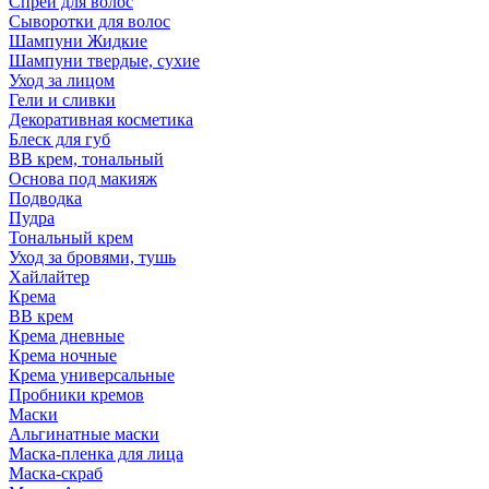
Спрей для волос
Сыворотки для волос
Шампуни Жидкие
Шампуни твердые, сухие
Уход за лицом
Гели и сливки
Декоративная косметика
Блеск для губ
ВВ крем, тональный
Основа под макияж
Подводка
Пудра
Тональный крем
Уход за бровями, тушь
Хайлайтер
Крема
ВВ крем
Крема дневные
Крема ночные
Крема универсальные
Пробники кремов
Маски
Альгинатные маски
Маска-пленка для лица
Маска-скраб