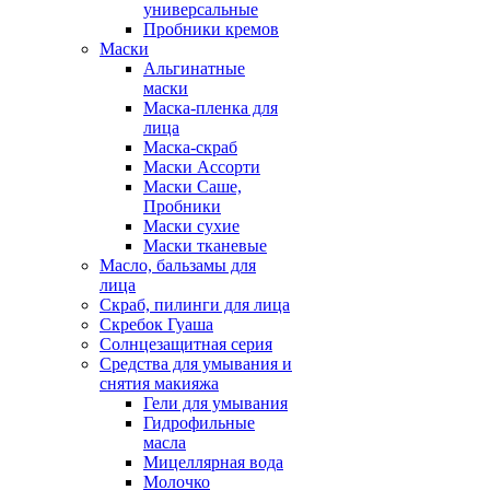
универсальные
Пробники кремов
Маски
Альгинатные
маски
Маска-пленка для
лица
Маска-скраб
Маски Ассорти
Маски Саше,
Пробники
Маски сухие
Маски тканевые
Масло, бальзамы для
лица
Скраб, пилинги для лица
Скребок Гуаша
Солнцезащитная серия
Средства для умывания и
снятия макияжа
Гели для умывания
Гидрофильные
масла
Мицеллярная вода
Молочко