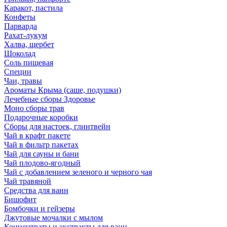
Каракот, пастила
Конфеты
Парварда
Рахат-лукум
Халва, щербет
Шоколад
Соль пищевая
Специи
Чаи, травы
Ароматы Крыма (саше, подушки)
Лечебные сборы Здоровье
Моно сборы трав
Подарочные коробки
Сборы для настоек, глинтвейн
Чай в крафт пакете
Чай в фильтр пакетах
Чай для сауны и бани
Чай плодово-ягодный
Чай с добавлением зеленого и черного чая
Чай травяной
Средства для ванн
Бишофит
Бомбочки и гейзеры
Джутовые мочалки с мылом
Концентраты и экстракты для ванн